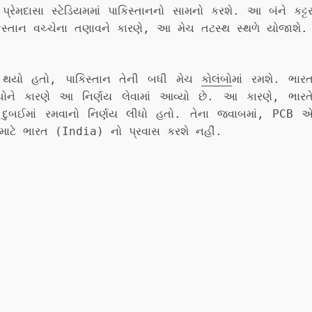
રેમદાસા સ્ટેડિયમમાં પાકિસ્તાનનો સામનો કરશે. આ બંને કટ્ટ
િસ્તાન વચ્ચેના તણાવને કારણે, આ મેચ તટસ્થ સ્થળે યોજાશે.
 થયો હતો, પાકિસ્તાન તેની બધી મેચ
કોલંબો
માં રમશે. ભાર
ંધોને કારણે આ નિર્ણય લેવામાં આવ્યો છે. આ કારણે, ભારત
લે દુબઈમાં રમવાનો નિર્ણય લીધો હતો. તેના જવાબમાં, PCB 
ેન્ટ માટે ભારત (India) નો પ્રવાસ કરશે નહીં.