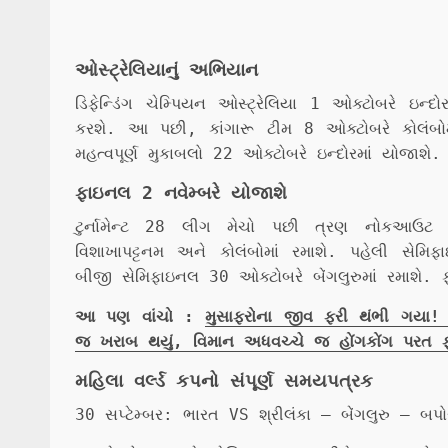
ઓસ્ટ્રેલિયાનું અભિયાન
ડિફેન્ડિંગ ચેમ્પિયન ઓસ્ટ્રેલિયા 1 ઓક્ટોબરે ઇન્દ
કરશે. આ પછી, કાંગારૂ ટીમ 8 ઓક્ટોબરે કોલંબોમાં 
મહત્વપૂર્ણ મુકાબલો 22 ઓક્ટોબરે ઇન્દોરમાં યોજાશે.
ફાઇનલ 2 નવેમ્બરે યોજાશે
ટુર્નામેન્ટ 28 લીગ મેચો પછી ત્રણ નોકઆઉટ મ
વિશાખાપટ્ટનમ અને કોલંબોમાં રમાશે. પહેલી સેમિ
બીજી સેમિફાઇનલ 30 ઓક્ટોબરે બેંગલુરુમાં રમાશે. ફ
આ પણ વાંચો :
મુસાફરોના જીવ ફરી થંભી ગયા!
જ ખરાબ થયું, વિમાન અધવચ્ચે જ હોંગકોંગ પરત ફર્
મહિલા વર્લ્ડ કપનો સંપૂર્ણ સમયપત્રક
30 સપ્ટેમ્બર: ભારત VS શ્રીલંકા – બેંગલુરુ – બપોર