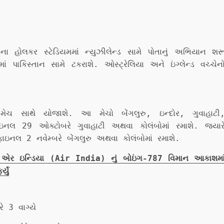
ોરના હોલકર સ્ટેડિયમમાં ન્યુઝીલેન્ડ સામે પોતાનું અભિયાન શર
પાકિસ્તાન સામે ટકરાશે. ઓસ્ટ્રેલિયા અને ઇંગ્લેન્ડ વચ્ચેન
ેચ સાથે યોજાશે. આ મેચો બેંગલુરુ, ઇન્દોર, ગુવાહાટી
ફાઇનલ 29 ઓક્ટોબરે ગુવાહાટી અથવા કોલંબોમાં રમાશે. જ્યાર
ાઇનલ 2 નવેમ્બરે બેંગલુરુ અથવા કોલંબોમાં રમાશે.
 એર ઇન્ડિયા (Air India) નું બોઇંગ-787 વિમાન આકાશમા
યું
ે 3 વાગ્યે