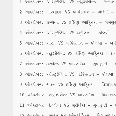
1 ઓક્ટોબર: ઓસ્ટ્રેલિયા VS ન્યુઝીલેન્ડ – ઇન્દોર 
2 ઓક્ટોબર: બાંગ્લાદેશ VS પાકિસ્તાન – કોલંબો – બ
3 ઓક્ટોબર: ઇંગ્લેન્ડ VS દક્ષિણ આફ્રિકા – બેંગલુર
4 ઓક્ટોબર: ઓસ્ટ્રેલિયા VS શ્રીલંકા – કોલંબો – 
5 ઓક્ટોબર: ભારત VS પાકિસ્તાન – કોલંબો – બપોર
6 ઓક્ટોબર: ન્યુઝીલેન્ડ VS દક્ષિણ આફ્રિકા – ઇન્દ
7 ઓક્ટોબર: ઇંગ્લેન્ડ VS બાંગ્લાદેશ – ગુવાહાટી – બ
8 ઓક્ટોબર: ઓસ્ટ્રેલિયા VS પાકિસ્તાન – કોલંબો –
9 ઓક્ટોબર: ભારત VS દક્ષિણ આફ્રિકા – વિશાખાપટ્
10 ઓક્ટોબર: ન્યુઝીલેન્ડ VS બાંગ્લાદેશ – વિશાખાપ
11 ઓક્ટોબર: ઇંગ્લેન્ડ VS શ્રીલંકા – ગુવાહાટી – બ
12 ઓક્ટોબર: ભારત VS ઓસ્ટ્રેલિયા – વિશાખાપટ્ટન