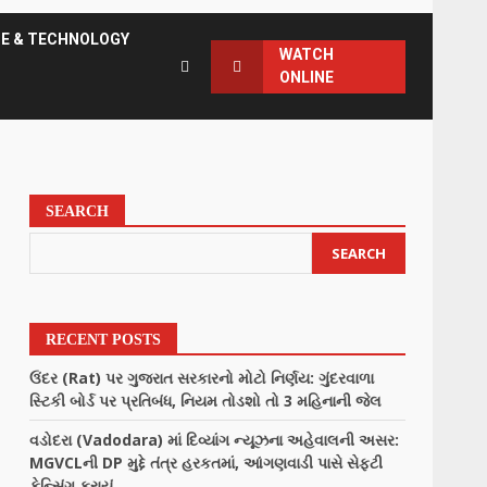
CE & TECHNOLOGY
WATCH
ONLINE
SEARCH
SEARCH
RECENT POSTS
ઉંદર (Rat) પર ગુજરાત સરકારનો મોટો નિર્ણય: ગુંદરવાળા
સ્ટિકી બોર્ડ પર પ્રતિબંધ, નિયમ તોડશો તો 3 મહિનાની જેલ
વડોદરા (Vadodara) માં દિવ્યાંગ ન્યૂઝના અહેવાલની અસર:
MGVCLની DP મુદ્દે તંત્ર હરકતમાં, આંગણવાડી પાસે સેફ્ટી
ફેન્સિંગ કરાયું