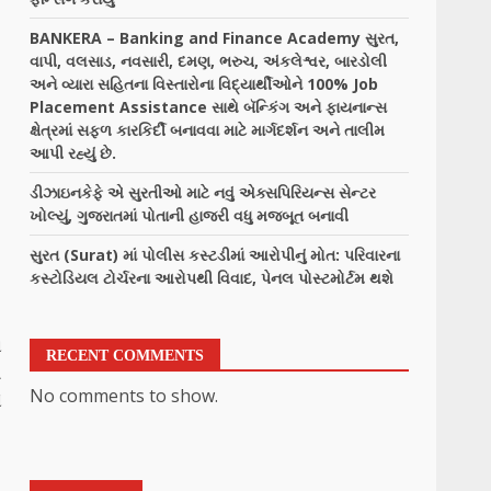
BANKERA – Banking and Finance Academy સુરત,
વાપી, વલસાડ, નવસારી, દમણ, ભરુચ, અંકલેશ્વર, બારડોલી
અને વ્યારા સહિતના વિસ્તારોના વિદ્યાર્થીઓને 100% Job
Placement Assistance સાથે બૅન્કિંગ અને ફાયનાન્સ
ક્ષેત્રમાં સફળ કારકિર્દી બનાવવા માટે માર્ગદર્શન અને તાલીમ
આપી રહ્યું છે.
ડીઝાઇનકેફે એ સુરતીઓ માટે નવું એક્સપિરિયન્સ સેન્ટર
ખોલ્યું, ગુજરાતમાં પોતાની હાજરી વધુ મજબૂત બનાવી
સુરત (Surat) માં પોલીસ કસ્ટડીમાં આરોપીનું મોત: પરિવારના
કસ્ટોડિયલ ટોર્ચરના આરોપથી વિવાદ, પેનલ પોસ્ટમોર્ટમ થશે
ા
RECENT COMMENTS
ત
No comments to show.
ે