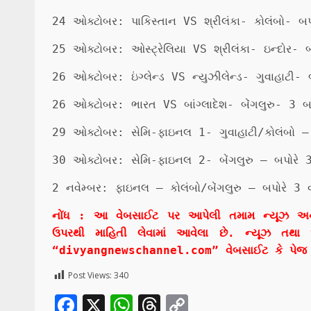
24 ઓક્ટોબર: પાકિસ્તાન VS શ્રીલંકા- કોલંબો- બપો
25 ઓક્ટોબર: ઓસ્ટ્રેલિયા VS શ્રીલંકા- ઇન્દોર- બ
26 ઓક્ટોબર: ઇંગ્લેન્ડ VS ન્યુઝીલેન્ડ- ગુવાહાટી- 
26 ઓક્ટોબર: ભારત VS બાંગ્લાદેશ- બેંગલુરુ- 3 બપ
29 ઓક્ટોબર: સેમિ-ફાઇનલ 1- ગુવાહાટી/કોલંબો – બ
30 ઓક્ટોબર: સેમિ-ફાઇનલ 2- બેંગલુરુ – બપોરે 3 
2 નવેમ્બર: ફાઇનલ – કોલંબો/બેંગલુરુ – બપોરે 3 વ
નોંધ : આ વેબસાઈટ પર આપેલી તમામ ન્યૂઝ અને વાત
ઉપરથી માહિતી લેવામાં આવેલા છે. ન્યૂઝ તથા 
“divyangnewschannel.com” વેબસાઈટ કે પેજ ન
Post Views:
340
Facebook
X
WhatsApp
Threads
Copy