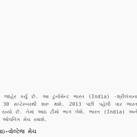
ાહેર કર્યું છે. આ ટુર્નામેન્ટ ભારત (India) -શ્રીલંકાન
પ 30 સપ્ટેમ્બરથી શરૂ થશે. 2013 પછી પહેલી વાર ભાર
 રહ્યો છે. તેમાં આઠ ટીમો ભાગ લેશે. ભારત (India) અન
માં ઓપનિંગ મેચ રમાશે.
ઇ-વોલ્ટેજ મેચ