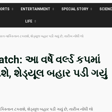
PORTS
ENTERTAINMENT
SPECIAL STORY
SCIEN
LIFE
ારત-પાકિસ્તાન ટકરાશે, શેડ્યૂલ બહાર પડી ગયું છે, તારીખ નોંધી લો
ch: આ વર્ષે વર્લ્ડ કપમાં
ે, શેડ્યૂલ બહાર પડી ગયું