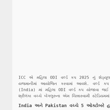
ICC એ મહિલા ODI વર્લ્ડ કપ 2025 નું શેડ્યૂલ જ
યજમાનીમાં આયોજિત કરવામાં આવશે. વર્લ્ડ ક
(India) માં મહિલા ODI વર્લ્ડ કપ યોજાવા જઈ
શ્રીલંકા વચ્ચે બેંગલુરુના એમ ચિન્નાસ્વામી સ્ટેડિયમ
India અને Pakistan વચ્ચે 5 ઓક્ટોબરે હા