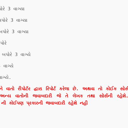
રે 3 વાગ્યા
પોરે 3 વાગ્યા
બપોરે 3 વાગ્યા
ોરે
પોરે 3 વાગ્યે
વાગ્યે
ાગ્યે.
ો રીપોર્ટર દ્વારા રિપોર્ટ કરેલા છે. અથવા તો કોઈક સોર્
અન્ય વાતોની જવાબદારી જે તે લેખક તથા સોર્સની રહેશે
ી કોઈપણ પ્રકારની જવાબદારી રહેશે નહી