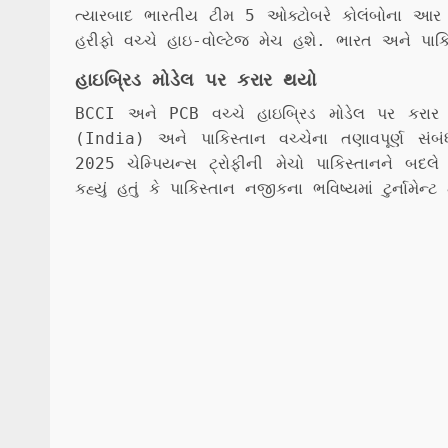
ત્યારબાદ ભારતીય ટીમ 5 ઓક્ટોબરે કોલંબોના આર પ્
હરીફો વચ્ચે હાઇ-વોલ્ટેજ મેચ હશે. ભારત અને પાક
હાઇબ્રિડ મોડેલ પર કરાર થયો
BCCI અને PCB વચ્ચે હાઇબ્રિડ મોડેલ પર કરાર
(India) અને પાકિસ્તાન વચ્ચેના તણાવપૂર્ણ સંબ
2025 ચેમ્પિયન્સ ટ્રોફીની મેચો પાકિસ્તાનને બદ
કહ્યું હતું કે પાકિસ્તાન નજીકના ભવિષ્યમાં ટુર્નામ