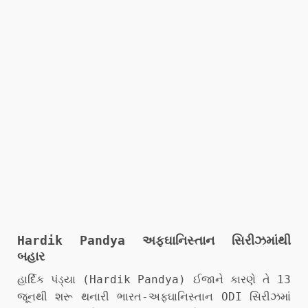
Hardik Pandya અફઘાનિસ્તાન સિરીઝમાંથી
બહાર
હાર્દિક પંડ્યા (Hardik Pandya) ઈજાને કારણે તે 13
જૂનથી શરૂ થનારી ભારત-અફઘાનિસ્તાન ODI સિરીઝમાં