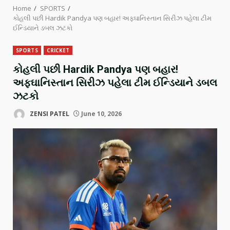
Home
SPORTS
કોહલી પછી Hardik Pandya પણ બહાર! અફઘાનિસ્તાન સિરીઝ પહેલા ટીમ
ઈન્ડિયાને ડબલ ઝટકો
SPORTS
CRICKET
કોહલી પછી Hardik Pandya પણ બહાર!
અફઘાનિસ્તાન સિરીઝ પહેલા ટીમ ઈન્ડિયાને ડબલ
ઝટકો
ZENSI PATEL
June 10, 2026