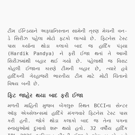
ટીમ ઈન્ડિયાને અફઘાનિસ્તાન સામેની ત્રણ મેચની વન-
ડે સિરીઝ પહેલા મોટો ફટકો લાગ્યો છે. ફિટનેસ ટેસ્ટ
પાસ કર્યાના થોડા કલાકો બાદ જ હાર્દિક પંડ્યા
(Hardik Pandya) ને ફરી ઈજા થતાં તે આખી
સિરીઝમાંથી બહાર થઈ ગયો છે. પહેલાથી જ વિરાટ
કોહલી ઈજાના કારણે ટીમની બહાર છે, ત્યારે હવે
હાર્દિકની ગેરહાજરી ભારતીય ટીમ માટે મોટી ચિંતાનો
વિષય બની છે.
ફિટ જાહેર થયા બાદ ફરી ઈજા
મળતી માહિતી મુજબ બેંગલુરુ સ્થિત BCCIના સેન્ટર
ઑફ એક્સેલન્સમાં હાર્દિકે મંગળવારે ફિટનેસ ટેસ્ટ પાસ
કરી હતી. જોકે થોડા કલાકો બાદ જ તેના પગના
સ્નાયુઓમાં દુખાવો શરૂ થયો હતો. 32 વર્ષીય હાર્દિક