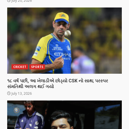
July 20, 2026
CRICKET
SPORTS
૧૮ વર્ષ પછી, આ ખેલાડીએ છોડ્યો CSK નો સાથ; પરસ્પર
સંમતિથી અલગ થઈ ગયો
July 13, 2026