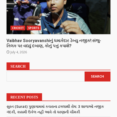
CRICKET
SPORTS
Vaibhav Sooryavanshiનું ધમાકેદાર ડેબ્યુ નજીક!:સંજુ-
તિલક પર વધ્યું દબાણ, કોનું પત્તું કપાશે?
July 4, 2026
SEARCH
SEARCH
RECENT POSTS
સુરત (Surat) પુણાગામમાં કચરાના ઢગલાથી રોષ: 3 શાળાઓ નજીક
ગંદકી, કાયમી ઉકેલ નહીં આવે તો ધરણાની ચીમકી