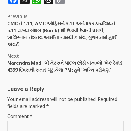
Link
Previous
CMOને 1.11, AMC ઓફિસને 3.11 અને RSS કાર્યાલયને
5.11 વાગ્યા બોમ્બ (Bomb) થી ઉડાવી દેવાની ધમકી,
ખાલિસ્તાન નેશનલ આર્મીના નામથી ઇ-મેલ, ગુજરાતમાં હાઈ
એલર્ટ
Next
Narendra Modi એ નેહરુને પાછળ છોડી બનાવ્યો એક રેકોર્ડ,
4399 દિવસથી સતત ચૂંટાયેલા PM; હવે ‘અગ્નિ પરીક્ષણ’
Leave a Reply
Your email address will not be published.
Required
fields are marked
*
Comment
*