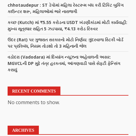
chhotaudepur : ST ડેપોમાં મહિલા રેસ્ટરૂમ બંધ કરી ટિકિટ બુકિંગ
કાઉન્ટર શરૂ, મહિલાઓમાં ભારે નારાજગી
કચ્છ (Kutch) માં ₹5.55 કરોડના USDT ખંડણીકાંડમાં મોટી કાર્યવાહી:
મુખ્ય સૂત્રધાર સહિત 5 ઝડપાયા, ₹4.13 કરોડ રિકવર
ઉંદર (Rat) પર ગુજરાત સરકારનો મોટો નિર્ણય: ગુંદરવાળા સ્ટિકી બોર્ડ
પર પ્રતિબંધ, નિયમ તોડશો તો 3 મહિનાની જેલ
વડોદરા (Vadodara) માં દિવ્યાંગ ન્યૂઝના અહેવાલની અસર:
MGVCLની DP મુદ્દે તંત્ર હરકતમાં, આંગણવાડી પાસે સેફ્ટી ફેન્સિંગ
કરાયું
RECENT COMMENTS
No comments to show.
ARCHIVES