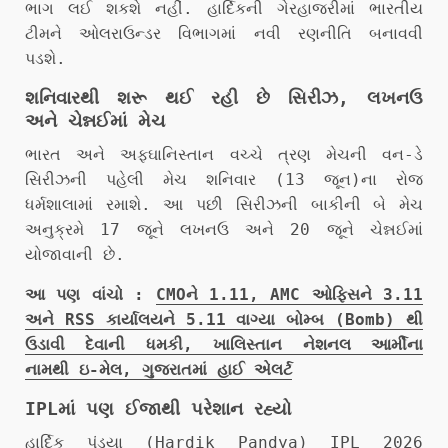
ભાગ લઈ શકશે નહીં. હાર્દિકની ગેરહાજરીમાં ભારતીય
ટીમને ઓલરાઉન્ડર વિભાગમાં નવી રણનીતિ બનાવવી
પડશે.
શનિવારથી શરૂ થઈ રહી છે સિરીઝ, લખનઉ
અને ચેન્નઈમાં મેચ
ભારત અને અફઘાનિસ્તાન વચ્ચે ત્રણ મેચની વન-ડે
સિરીઝની પહેલી મેચ શનિવાર (13 જૂન)ના રોજ
ધર્મશાલામાં રમાશે. આ પછી સિરીઝની બાકીની બે મેચ
અનુક્રમે 17 જૂને લખનઉ અને 20 જૂને ચેન્નઈમાં
યોજાવાની છે.
આ પણ વાંચો :
CMOને 1.11, AMC ઓફિસને 3.11
અને RSS કાર્યાલયને 5.11 વાગ્યા બોમ્બ (Bomb) થી
ઉડાવી દેવાની ધમકી, ખાલિસ્તાન નેશનલ આર્મીના
નામથી ઇ-મેલ, ગુજરાતમાં હાઈ એલર્ટ
IPLમાં પણ ઈજાથી પરેશાન રહ્યો
હાર્દિક પંડ્યા (Hardik Pandya) IPL 2026