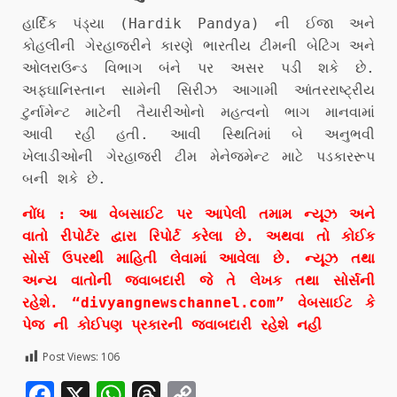
હાર્દિક પંડ્યા (Hardik Pandya) ની ઈજા અને
કોહલીની ગેરહાજરીને કારણે ભારતીય ટીમની બેટિંગ અને
ઓલરાઉન્ડ વિભાગ બંને પર અસર પડી શકે છે.
અફઘાનિસ્તાન સામેની સિરીઝ આગામી આંતરરાષ્ટ્રીય
ટુર્નામેન્ટ માટેની તૈયારીઓનો મહત્વનો ભાગ માનવામાં
આવી રહી હતી. આવી સ્થિતિમાં બે અનુભવી
ખેલાડીઓની ગેરહાજરી ટીમ મેનેજમેન્ટ માટે પડકારરૂપ
બની શકે છે.
નોંધ : આ વેબસાઈટ પર આપેલી તમામ ન્યૂઝ અને
વાતો રીપોર્ટર દ્વારા રિપોર્ટ કરેલા છે. અથવા તો કોઈક
સોર્સ ઉપરથી માહિતી લેવામાં આવેલા છે. ન્યૂઝ તથા
અન્ય વાતોની જવાબદારી જે તે લેખક તથા સોર્સની
રહેશે. “divyangnewschannel.com” વેબસાઈટ કે
પેજ ની કોઈપણ પ્રકારની જવાબદારી રહેશે નહી
Post Views:
106
Facebook
X
WhatsApp
Threads
Copy