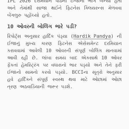
IPL 2026 દરમિયાન પીઠની ઈજાનો ભોગ બન્યો હતો
અને તેમાંથી સાજા થઈને ફિટનેસ ક્લિયરન્સ મેળવવા
બેંગલુરુ પહોંચ્યો હતો.
10 ઓવરની બોલિંગ ભારે પડી?
રિપોર્ટ્સ અનુસાર હાર્દિક પંડ્યા (
Hardik Pandya
) ની
ઈજાનું મુખ્ય કારણ ફિટનેસ એસેસમેન્ટ દરમિયાન
કરાવવામાં આવેલી 10 ઓવરની સંપૂર્ણ બોલિંગ માનવામાં
આવી રહી છે. લાંબા સમય બાદ એકસાથે 10 ઓવર
ફેંકતાં હેમસ્ટ્રિંગ પર વધારાનો ભાર પડ્યો અને તેને ફરી
ઈજાનો સામનો કરવો પડ્યો. BCCIના સૂત્રો અનુસાર
હવે હાર્દિકને સંપૂર્ણ સ્વસ્થ થવા માટે ઓછામાં ઓછા
ત્રણ અઠવાડિયાની જરૂર પડશે.