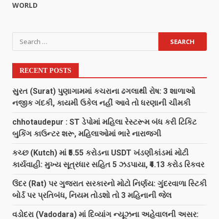
WORLD
RECENT POSTS
સુરત (Surat) પુણાગામમાં કચરાના ઢગલાથી રોષ: 3 શાળાઓ
નજીક ગંદકી, કાયમી ઉકેલ નહીં આવે તો ધરણાની ચીમકી
chhotaudepur : ST ડેપોમાં મહિલા રેસ્ટરૂમ બંધ કરી ટિકિટ
બુકિંગ કાઉન્ટર શરૂ, મહિલાઓમાં ભારે નારાજગી
કચ્છ (Kutch) માં ₹5.55 કરોડના USDT ખંડણીકાંડમાં મોટી
કાર્યવાહી: મુખ્ય સૂત્રધાર સહિત 5 ઝડપાયા, ₹4.13 કરોડ રિકવર
ઉંદર (Rat) પર ગુજરાત સરકારનો મોટો નિર્ણય: ગુંદરવાળા સ્ટિકી
બોર્ડ પર પ્રતિબંધ, નિયમ તોડશો તો 3 મહિનાની જેલ
વડોદરા (Vadodara) માં દિવ્યાંગ ન્યૂઝના અહેવાલની અસર: