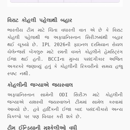
વિરાટ કોહલી પહેલાથી બહાર
ભારતીય ટીમ માટે ચિંતા વધારતી વાત એ છે કે વિરાટ
કોહલી પહેલાથી જ અફઘાનિસ્તાન સિરીઝમાંથી બહાર
થઈ ચૂક્યો છે. IPL 2026ની ફાઇનલ દરમિયાન રોયલ
ચેલેન્જર્સ બેંગલુરુ માટે રમતી વખતે કોહલીને હેમસ્ટ્રિંગ
ઈજા થઈ હતી. BCCIના મુખ્ય પસંદગીકાર અજિત
અગરકરે જણાવ્યું હતું કે કોહલીની રિકવરીનો સમય હજુ
સ્પષ્ટ નથી.
કોહલીની જગ્યાએ જયસ્વાલ
અફઘાનિસ્તાન સામેની ODI સિરીઝ માટે કોહલીની
જગ્યાએ યશસ્વી જયસ્વાલને ટીમમાં સામેલ કરવામાં
આવ્યો છે. હવે હાર્દિકની ઈજા બાદ પસંદગીકારો અન્ય
વિકલ્પો પર પણ વિચાર કરી શકે છે.
ટીમ ઈન્ડિયાની મુશ્કેલીઓ વધી