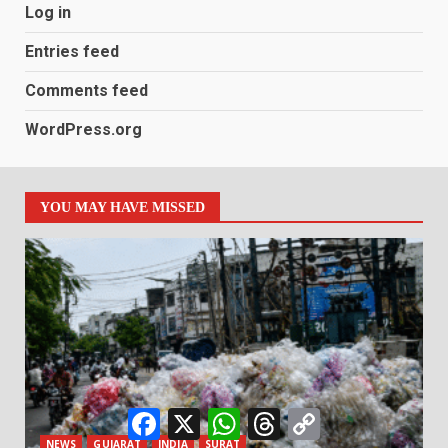
Log in
Entries feed
Comments feed
WordPress.org
YOU MAY HAVE MISSED
Facebook
X
WhatsApp
Threads
Copy
Link
NEWS
GUJARAT
INDIA
SURAT