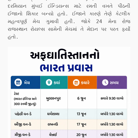
દરમિયાન મુંબઈ ઈન્ડિયન્સ માટે રમતી વખતે પીઠની
ઈજાનો શિકાર બન્યો હતો. ઈજાને કારણે તેણે કેટલીક
મહત્વપૂર્ણ મેચ ગુમાવી હતી. જોકે 24 મેના રોજ
રાજસ્થાન રોયલ્સ સામેની મેચમાં તે મેદાન પર પરત ફર્યો
હતો.