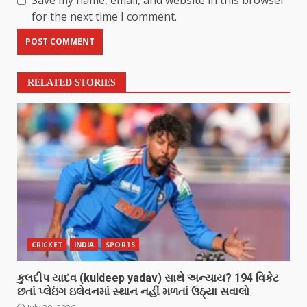
for the next time I comment.
RELATED STORIES
CRICKET
INDIA
SPORTS
કુલદીપ યાદવ (kuldeep yadav) સાથે અન્યાય? 194 વિકેટ
છતાં પ્લેઇંગ ઇલેવનમાં સ્થાન નહીં મળતાં ઉઠ્યા સવાલો