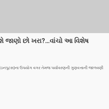
િશે જાણો છો ખરા?…વાંચો આ વિશેષ
(ઇનપુટસ)ના ઉપયોગ વગર તેમજ પર્યાવરણની ગુણવત્તાની જાળવણી