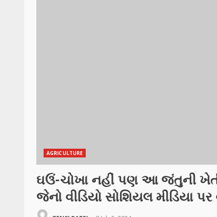
AGRICULTURE
ઘઉં-ચોખા નહીં પણ આ જંતુની ખેતી
જેનો વીડિયો સોશિયલ મીડિયા પર 