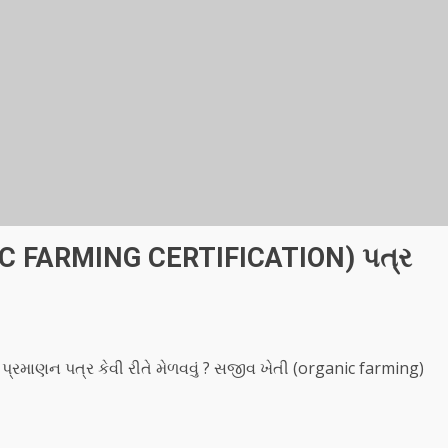
IC FARMING CERTIFICATION) પત્ર
ાણન પત્ર કેવી રીતે મેળવવું ? સજીવ ખેતી (organic farming)