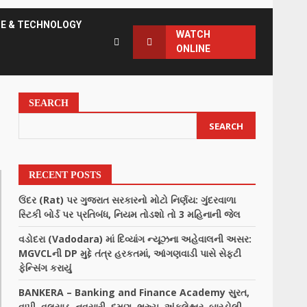
CE & TECHNOLOGY
WATCH
ONLINE
SEARCH
SEARCH
RECENT POSTS
ઉંદર (Rat) પર ગુજરાત સરકારનો મોટો નિર્ણય: ગુંદરવાળા
સ્ટિકી બોર્ડ પર પ્રતિબંધ, નિયમ તોડશો તો 3 મહિનાની જેલ
વડોદરા (Vadodara) માં દિવ્યાંગ ન્યૂઝના અહેવાલની અસર:
MGVCLની DP મુદ્દે તંત્ર હરકતમાં, આંગણવાડી પાસે સેફ્ટી
ફેન્સિંગ કરાયું
BANKERA – Banking and Finance Academy સુરત,
વાપી, વલસાડ, નવસારી, દમણ, ભરુચ, અંકલેશ્વર, બારડોલી