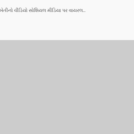
 ખેતીનો વીડિયો સોશિયલ મીડિયા પર વાયરલ...