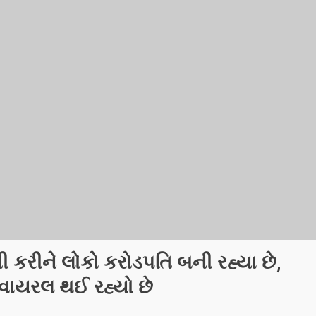
 કરીને લોકો કરોડપતિ બની રહ્યા છે,
વાયરલ થઈ રહ્યો છે