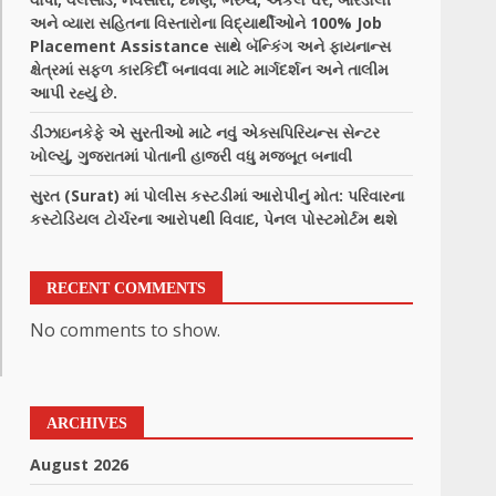
અને વ્યારા સહિતના વિસ્તારોના વિદ્યાર્થીઓને 100% Job
Placement Assistance સાથે બૅન્કિંગ અને ફાયનાન્સ
ક્ષેત્રમાં સફળ કારકિર્દી બનાવવા માટે માર્ગદર્શન અને તાલીમ
આપી રહ્યું છે.
ડીઝાઇનકેફે એ સુરતીઓ માટે નવું એક્સપિરિયન્સ સેન્ટર
ખોલ્યું, ગુજરાતમાં પોતાની હાજરી વધુ મજબૂત બનાવી
સુરત (Surat) માં પોલીસ કસ્ટડીમાં આરોપીનું મોત: પરિવારના
કસ્ટોડિયલ ટોર્ચરના આરોપથી વિવાદ, પેનલ પોસ્ટમોર્ટમ થશે
RECENT COMMENTS
No comments to show.
ARCHIVES
August 2026