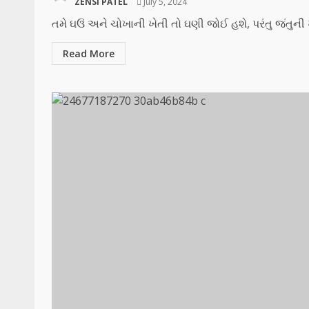
ZENSI PATEL
July 5, 2024
તમે ઘઉં અને ચોખાની ખેતી તો ઘણી જોઈ હશે, પરંતુ જંતુની
Read More