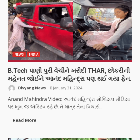
NEWS
INDIA
B.Tech પાણી પુરી વેચીને ખરીદી THAR, છોકરીની
મહેનત જોઈને આનંદ મહિન્દ્રા પણ થઈ ગયા ફેન.
Divyang News
January 31, 2024
Anand Mahindra Video: આનંદ મહિન્દ્રા સોશિયલ મીડિયા
પર ખૂબ જ એક્ટિવ રહે છે. તે માત્ર તેના વિચારો...
Read More