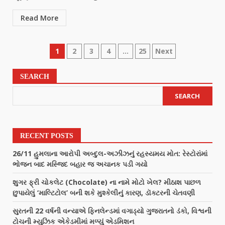
Read More
1
2
3
4
…
25
Next
SEARCH
SEARCH
RECENT POSTS
26/11 હુમલાના આરોપી અબ્દુલ-અઝીઝનું રહસ્યમય મોત: રેસ્ટોરાંમાં
ભોજન બાદ મસ્જિદ બહાર જ અચાનક પડી ગયો
શુગર ફ્રી ચોકલેટ (Chocolate) ના નામે મોટો ખેલ? મીઠાશ પાછળ
છુપાયેલું ‘માલ્ટિટોલ’ બની શકે મુશ્કેલીનું કારણ, ડૉક્ટરની ચેતવણી
સુરતની 22 વર્ષની વન્યાએ ફિનલેન્ડમાં વગાડ્યો ગુજરાતનો ડંકો, વિશ્વની
ટોચની મ્યુઝિક એકેડમીમાં મળ્યું એડમિશન