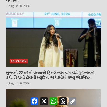
ચેતવણી
August 10, 2026
EDUCATION
સુરતની 22 વર્ષની વન્યાએ ફિનલેન્ડમાં વગાડ્યો ગુજરાતનો
ડંકો, વિશ્વની ટોચની મ્યુઝિક એકેડમીમાં મળ્યું એડમિશન
August 10, 2026
Facebook
X
WhatsApp
Threads
Copy
Link