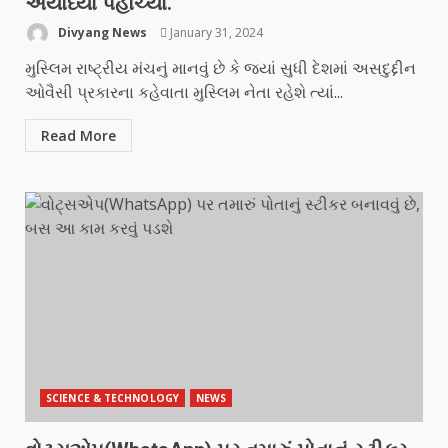
અયોધ્યા પહોંચ્યા.
Divyang News
January 31, 2024
મુસ્લિમ રાષ્ટ્રીય મંચનું માનવું છે કે જ્યાં સુધી દેશમાં અસદુદ્દીન
ઓવૈસી પ્રકારના કહેવાતા મુસ્લિમ નેતા રહેશે ત્યાં...
Read More
SCIENCE & TECHNOLOGY
NEWS