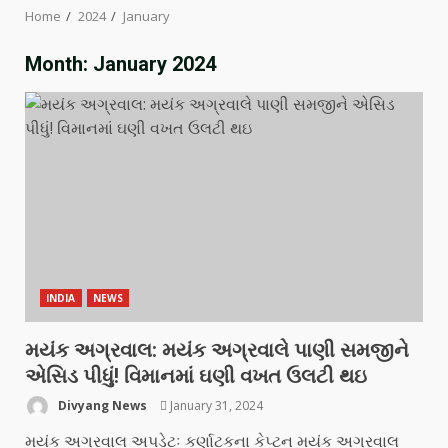
Home
2024
January
Month:
January 2024
INDIA
NEWS
મયંક અગ્રવાલ: મયંક અગ્રવાલે પાણી સમજીને
એસિડ પીધું! વિમાનમાં ઘણી વખત ઉલટી થઇ
Divyang News
January 31, 2024
મયંક અગ્રવાલ અપડેટઃ કર્ણાટકના કેપ્ટન મયંક અગ્રવાલ