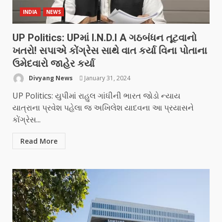
INDIA
NEWS
UP Politics: UPમાં I.N.D.I A ગઠબંધન તૂટવાનો
ખતરો! સપાએ કોંગ્રેસ સાથે વાત કર્યા વિના પોતાના
ઉમેદવારો જાહેર કર્યા
Divyang News
January 31, 2024
UP Politics: યુપીમાં રાહુલ ગાંધીની ભારત જોડો ન્યાય
યાત્રાના પ્રવેશ પહેલા જ અખિલેશ યાદવના આ પ્રયાસને
કોંગ્રેસ...
Read More