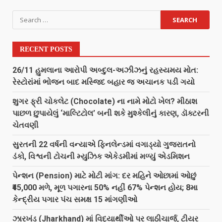
RECENT POSTS
26/11 હુમલાના આરોપી અબ્દુલ-અઝીઝનું રહસ્યમય મોત:
રેસ્ટોરાંમાં ભોજન બાદ મસ્જિદ બહાર જ અચાનક પડી ગયો
શુગર ફ્રી ચોકલેટ (Chocolate) ના નામે મોટો ખેલ? મીઠાશ
પાછળ છુપાયેલું ‘માલ્ટિટોલ’ બની શકે મુશ્કેલીનું કારણ, ડૉક્ટરની
ચેતવણી
સુરતની 22 વર્ષની વન્યાએ ફિનલેન્ડમાં વગાડ્યો ગુજરાતનો
ડંકો, વિશ્વની ટોચની મ્યુઝિક એકેડમીમાં મળ્યું એડમિશન
પેન્શન (Pension) માટે મોટી માંગ: દર મહિને ઓછામાં ઓછું
₹45,000 મળે, મૂળ પગારના 50% નહીં 67% પેન્શન હોય; 8મા
કેન્દ્રીય પગાર પંચ સમક્ષ 15 માંગણીઓ
ઝારખંડ (Jharkhand) માં વિદ્યાર્થીઓ પર લાઠીચાર્જ, ટીયર