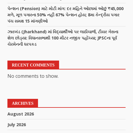
પેન્શન (Pension) માટે મોટી માંગ: દર મહિને ઓછામાં ઓછું ₹45,000
મળે, મૂળ પગારના 50% નહીં 67% પેન્શન હોય; 8મા કેન્દ્રીય પગાર
પંચ સમક્ષ 15 માંગણીઓ
ઝારખંડ (Jharkhand) માં વિદ્યાર્થીઓ પર લાઠીચાર્જ, ટીયર ગેસના
શેલ છોડ્યા: વિધાનસભાથી 100 મીટર નજીક પહોંચ્યા; JPSCના પૂર્વ
ચેરમેનની ધરપકડ
RECENT COMMENTS
No comments to show.
ARCHIVES
August 2026
July 2026