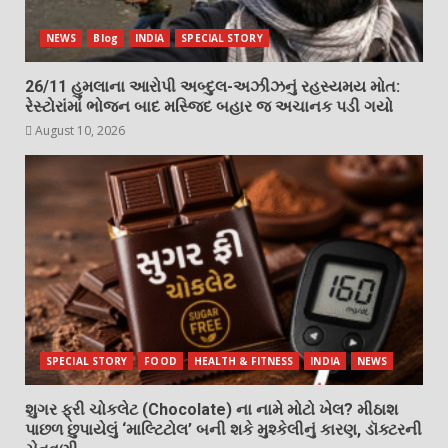
NEWS
Blog
INDIA
SPECIAL STORY
26/11 હુમલાના આરોપી અબ્દુલ-અઝીઝનું રહસ્યમય મોત:
રેસ્ટોરાંમાં ભોજન બાદ મસ્જિદ બહાર જ અચાનક પડી ગયો
August 10, 2026
SPECIAL STORY
FOOD
HEALTH & FITNESS
INDIA
NEWS
શુગર ફ્રી ચોકલેટ (Chocolate) ના નામે મોટો ખેલ? મીઠાશ
પાછળ છુપાયેલું ‘માલ્ટિટોલ’ બની શકે મુશ્કેલીનું કારણ, ડૉક્ટરની