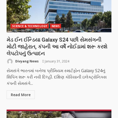
SCIENCE & TECHNOLOGY
NEWS
મેડ ઈન ઈન્ડિયા Galaxy S24 પછી સેમસંગની
મોટી જાહેરાત, કંપની આ વર્ષે નોઈડામાં શરૂ કરશે
લેપટોપનું ઉત્પાદન
Divyang News
January 31, 2024
સેમસંગે ભારતમાં બનેલા પ્રીમિયમ સ્માર્ટફોન Galaxy S24નું
શિપિંગ શરૂ કરી નવી દિલ્હી. દક્ષિણ કોરિયાની ઇલેક્ટ્રોનિક્સ
કંપની સેમસંગે...
Read More