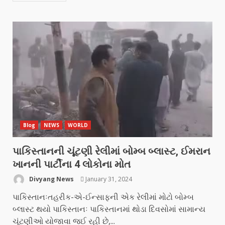
Blog
NEWS
WORLD
પાકિસ્તાનની ચૂંટણી રેલીમાં બોમ્બ બ્લાસ્ટ, ઈમરાન
ખાનની પાર્ટીના 4 લોકોના મોત
Divyang News
January 31, 2024
પાકિસ્તાનઃતહરીક-એ-ઈન્સાફની એક રેલીમાં મોટો બોમ્બ
બ્લાસ્ટ થયો પાકિસ્તાનઃ પાકિસ્તાનમાં થોડા દિવસોમાં સામાન્ય
ચૂંટણીઓ યોજાવા જઈ રહી છે,...