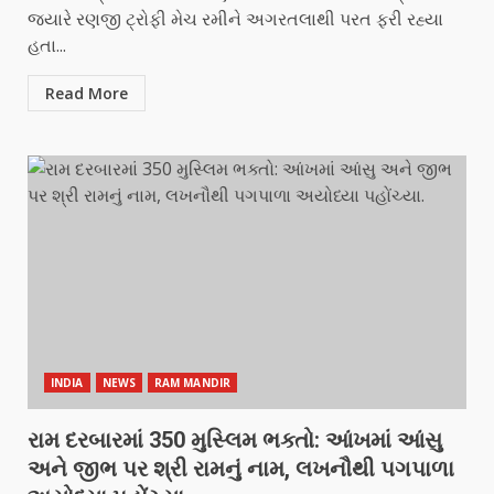
જ્યારે રણજી ટ્રોફી મેચ રમીને અગરતલાથી પરત ફરી રહ્યા
હતા...
Read More
INDIA
NEWS
RAM MANDIR
રામ દરબારમાં 350 મુસ્લિમ ભક્તો: આંખમાં આંસુ
અને જીભ પર શ્રી રામનું નામ, લખનૌથી પગપાળા