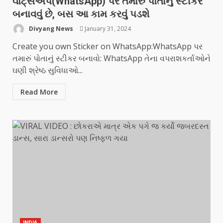
વોટ્સએપ(WhatsApp) પર તમારું પોતાનું સ્ટીકર
બનાવવું છે, બસ આ કામ કરવું પડશે
Divyang News
January 31, 2024
Create you own Sticker on WhatsApp:WhatsApp પર
તમારું પોતાનું સ્ટીકર બનાવો: WhatsApp તેના વપરાશકર્તાઓને
ઘણી શ્રેષ્ઠ સુવિધાઓ...
Read More
INDIA