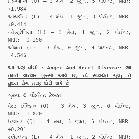
ઝિમ્બાબ્વે (Q) – 3 મેચ, 2 જીત, 5 પોઈન્ટ, NRR:
+1.984
આયર્લેન્ડ (E) – 4 મેચ, 1 જીત, 3 પોઈન્ટ, NRR:
+0.414
ઓસ્ટ્રેલિયા (E) – 3 મેચ, 1 જીત, 2 પોઈન્ટ,
NRR: +0.150
ઓમાન (E) – 3 મેચ, 0 જીત, 0 પોઈન્ટ, NRR:
-4.546
આ પણ વાંચો :
Anger And Heart Disease: જો
તમને વારંવાર ગુસ્સો આવે છે, તો સાવચેત રહો; તે
હૃદય રોગ તરફ દોરી શકે છે
ગ્રુપ C પોઈન્ટ ટેબલ
વેસ્ટ ઈન્ડિઝ (Q) – 3 મેચ, 3 જીત, 6 પોઈન્ટ,
NRR: +1.820
ઇંગ્લેન્ડ (Q) – 4 મેચ, 3 જીત, 6 પોઈન્ટ, NRR:
+0.201
સ્કોટલેન્ડ (E) – 4 મેચ, 1 જીત, 2 પોઈન્ટ, NRR: