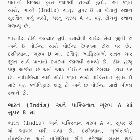
પોતાનો વિજય ક્રમ જાળવી રાખ્યો હતો. આ જીત
સાથે, ભારતે (India) માત્ર સુપર 8 માં પોતાનું સ્થાન
સુરક્ષિત કર્યું નથી, પરંતુ ગ્રુપ A માં પણ ટોચનું સ્થાન
મેળવ્યું છે.
ભારતીય ટીમે અત્યાર સુધી રમાયેલી ચારેય મેચ જીતી છે
અને 8 પોઈન્ટ સાથે પોઈન્ટ ટેબલમાં ટોચ પર છે.
દરમિયાન, ગ્રુપ D માં, દક્ષિણ આફ્રિકાએ સતત ચાર
જીત સાથે પોતાનો દબદબો જાળવી રાખ્યો છે. ટીમ હજુ
પણ અજેય છે અને આઠ પોઈન્ટ સાથે ટેબલમાં ટોચ પર
છે. નામિબિયા સામે મોટી જીત સાથે પાકિસ્તાન સુપર 8
માટે પણ ક્વોલિફાય થયું છે અને છ પોઈન્ટ સાથે બીજા
સ્થાને છે.
ભારત (India) અને પાકિસ્તાન ગ્રુપ A માં
સુપર 8 માં
ભારત (India) અને પાકિસ્તાન ગ્રુપ A માં સુપર 8
માં આગળ વધી ગયા છે. દરમિયાન, યુએસએ,
નેધરલેન્ડ્સ અને નામિબિયા લીગ સ્ટેજમાં બહાર થઈ