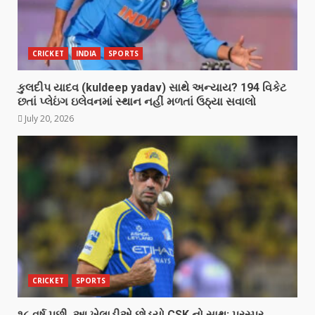
CRICKET
INDIA
SPORTS
કુલદીપ યાદવ (kuldeep yadav) સાથે અન્યાય? 194 વિકેટ
છતાં પ્લેઇંગ ઇલેવનમાં સ્થાન નહીં મળતાં ઉઠ્યા સવાલો
July 20, 2026
CRICKET
SPORTS
૧૮ વર્ષ પછી, આ ખેલાડીએ છોડ્યો CSK નો સાથ; પરસ્પર