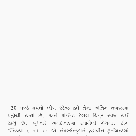
T20 વર્લ્ડ કપનો લીગ સ્ટેજ હવે તેના અંતિમ તબક્કામાં
પહોંચી રહ્યો છે, અને પોઈન્ટ ટેબલ ચિત્ર સ્પષ્ટ થઈ
રહ્યું છે. બુધવારે અમદાવાદમાં રમાયેલી મેચમાં, ટીમ
ઈન્ડિયા (India) એ
નેધરલેન્ડ્સ
ને હરાવીને ટુર્નામેન્ટમાં