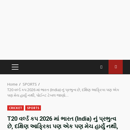
Home
SPORTS
T20 વર્લ્ડ કપ 2026 માં ભારત (India) નું પ્રભુત્વ છે, દક્ષિણ આફ્રિકા પણ એક
પણ મેચ હાર્યું નથી, પોઈન્ટ ટેબલ જાણો…
CRICKET
SPORTS
T20 વર્લ્ડ કપ 2026 માં ભારત (India) નું પ્રભુત્વ
છે, દક્ષિણ આફ્રિકા પણ એક પણ મેચ હાર્યું નથી,