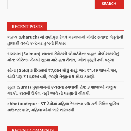
SEARCH
RECENT POSTS
ભરૂચ (Bharuch) માં રાણીપુરા રેલવે ગરનાળાનો ગંભીર સવાલ: ખેડૂતોની
હાલાકી વચ્ચે કન્ટેનર હબનો વિકાસ
સલમાન (Salman) ખાનના ગેલેક્સી એપાર્ટમેન્ટ બહાર પોલીસકર્મીનું
મોત: લોરેન્સ ગેંગથી સુરક્ષા માટે હતા તૈનાત, ઓન ડ્યુટી ઢળી પડ્યા
સોના (Gold) 5 દિવસમાં ₹7,064 મોંઘું થયું: ભાવ ₹1.49 લાખને પાર,
ચાંદી પણ ₹14,094 વધી; જાણો તેજીના 5 મોટા કારણો
સુરત (Surat) પુણાગામમાં કચરાના ઢગલાથી રોષ: 3 શાળાઓ નજીક
ગંદકી, કાયમી ઉકેલ નહીં આવે તો ધરણાની ચીમકી
chhotaudepur : ST ડેપોમાં મહિલા રેસ્ટરૂમ બંધ કરી ટિકિટ બુકિંગ
કાઉન્ટર શરૂ, મહિલાઓમાં ભારે નારાજગી
RECENT COMMENTS