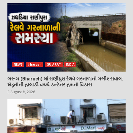
NEWS
bharuch
GUJARAT
INDIA
ભરૂચ (Bharuch) માં રાણીપુરા રેલવે ગરનાળાનો ગંભીર સવાલ:
ખેડૂતોની હાલાકી વચ્ચે કન્ટેનર હબનો વિકાસ
August 8, 2026