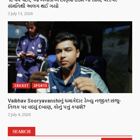
સંમતિથી અલગ થઈ ગયો
July 13, 2026
CRICKET
SPORTS
Vaibhav Sooryavanshiનું ધમાકેદાર ડેબ્યુ નજીક!:સંજુ-
તિલક પર વધ્યું દબાણ, કોનું પત્તું કપાશે?
July 4, 2026
SEARCH