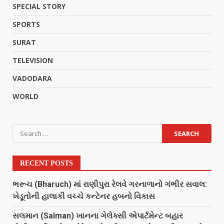
SPECIAL STORY
SPORTS
SURAT
TELEVISION
VADODARA
WORLD
RECENT POSTS
ભરૂચ (Bharuch) માં રાણીપુરા રેલવે ગરનાળાનો ગંભીર સવાલ:
ખેડૂતોની હાલાકી વચ્ચે કન્ટેનર હબનો વિકાસ
સલમાન (Salman) ખાનના ગેલેક્સી એપાર્ટમેન્ટ બહાર