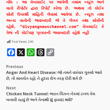
નોંધ : આ વેબસાઈટ પર આપેલી તમામ ન્યૂઝ અને
વાતો રીપોર્ટર દ્વારા રિપોર્ટ કરેલા છે. અથવા તો કોઈક
સોર્સ ઉપરથી માહિતી લેવામાં આવેલા છે. ન્યૂઝ તથા
અન્ય વાતોની જવાબદારી જે તે લેખક તથા સોર્સની
રહેશે. “divyangnewschannel.com” વેબસાઈટ કે
પેજ ની કોઈપણ પ્રકારની જવાબદારી રહેશે નહી
Post Views:
246
Facebook
X
WhatsApp
Threads
Copy
Link
Previous
Anger And Heart Disease: જો તમને વારંવાર ગુસ્સો આવે
છે, તો સાવચેત રહો; તે હૃદય રોગ તરફ દોરી શકે છે
Next
Chicken Neck Tunnel: ભારત ચિકન નેકમાં ટનલ કેમ
બનાવી રહ્યું છે અને તેનાથી શું ફાયદા થશે?