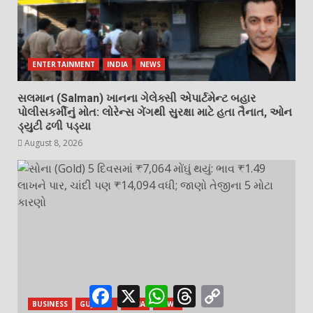
ENTERTAINMENT
INDIA
NEWS
સલમાન (Salman) ખાનના ગેલેક્સી એપાર્ટમેન્ટ બહાર
પોલીસકર્મીનું મોત: લોરેન્સ ગેંગથી સુરક્ષા માટે હતા તૈનાત, ઓન
ડ્યુટી ઢળી પડ્યા
August 8, 2026
Facebook
X
WhatsApp
Threads
Copy
Link
BUSINESS
GUJARAT
INDIA
NEWS