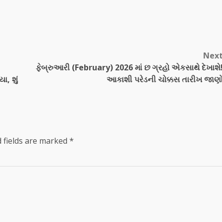
Nex
ફેબ્રુઆરી (February) 2026 માં છ ગ્રહો એકસાથે દેખાશે
ા, શું
આકાશી પરેડની ચોક્કસ તારીખ જાણ
 fields are marked
*