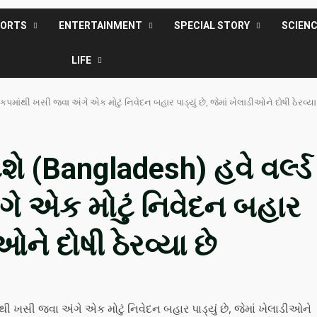
PORTS
ENTERTAINMENT
SPECIAL STORY
SCIEN
LIFE
્ડ કપમાંથી ખસી જવા અંગે એક મોટું નિવેદન બહાર પાડ્યું છે, જેમાં ખેલાડીઓને દોષી ઠેરવ્યા
દેશે (Bangladesh) હવે વર્લ્ડ
ે એક મોટું નિવેદન બહાર
ીઓને દોષી ઠેરવ્યા છે