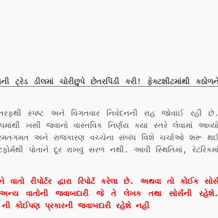
ટ્રેડ ડીલમાં ચોરીછુપે છેતરપિંડી કરી! ફેક્ટશીટમાંથી કઠોળન
્ડ તરફથી સ્પષ્ટ અને વિગતવાર નિવેદનની રાહ જોવાઈ રહી છે
કપમાંથી ખસી જવાનો વાસ્તવિક નિર્ણય કયા સ્તરે લેવામાં આવ્ય
 રમતગમત અને રાજકારણ વચ્ચેના સંબંધ વિશે ચર્ચાઓ શરૂ થ
ફોર્મથી પોતાને દૂર રાખવું સરળ નથી. આવી સ્થિતિમાં, રેટરિકમા
ો રીપોર્ટર દ્વારા રિપોર્ટ કરેલા છે. અથવા તો કોઈક સોર્
અન્ય વાતોની જવાબદારી જે તે લેખક તથા સોર્સની રહેશે
ી કોઈપણ પ્રકારની જવાબદારી રહેશે નહી