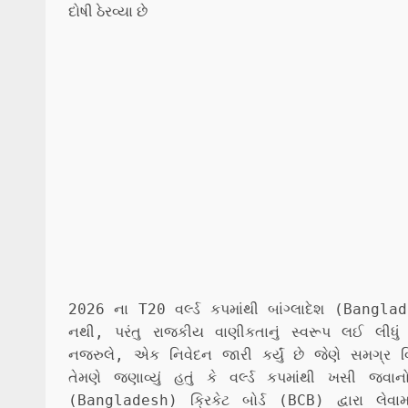
2026 ના T20 વર્લ્ડ કપમાંથી બાંગ્લાદેશ (Bangla
નથી, પરંતુ રાજકીય વાણીકતાનું સ્વરૂપ લઈ લી
નજરુલે, એક નિવેદન જારી કર્યું છે જેણે સમગ્ર
તેમણે જણાવ્યું હતું કે વર્લ્ડ કપમાંથી ખસી જવાન
(
Bangladesh
) ક્રિકેટ બોર્ડ (BCB) દ્વારા લ