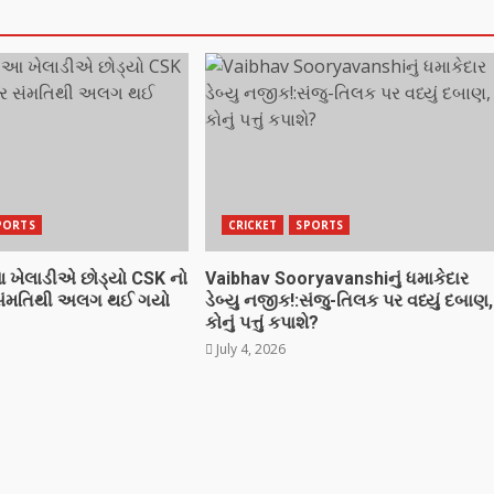
PORTS
CRICKET
SPORTS
 આ ખેલાડીએ છોડ્યો CSK નો
Vaibhav Sooryavanshiનું ધમાકેદાર
 સંમતિથી અલગ થઈ ગયો
ડેબ્યુ નજીક!:સંજુ-તિલક પર વધ્યું દબાણ,
કોનું પત્તું કપાશે?
July 4, 2026