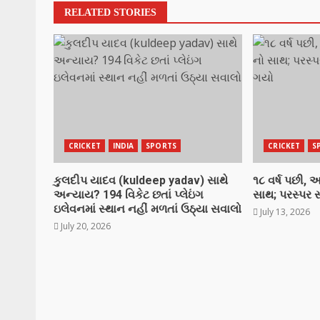
RELATED STORIES
CRICKET
INDIA
SPORTS
CRICKET
S
કુલદીપ યાદવ (kuldeep yadav) સાથે
૧૮ વર્ષ પછી,
અન્યાય? 194 વિકેટ છતાં પ્લેઇંગ
સાથ; પરસ્પર
ઇલેવનમાં સ્થાન નહીં મળતાં ઉઠ્યા સવાલો
July 13, 2026
July 20, 2026