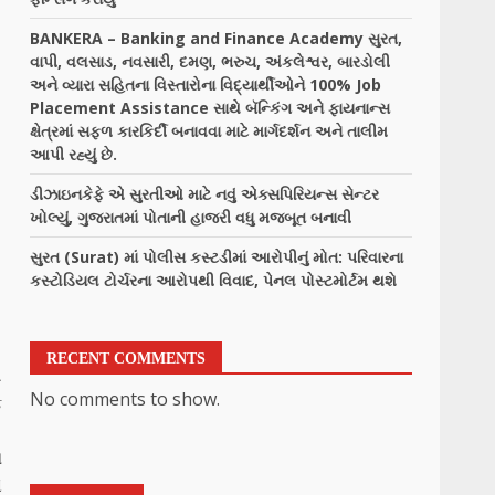
BANKERA – Banking and Finance Academy સુરત,
વાપી, વલસાડ, નવસારી, દમણ, ભરુચ, અંકલેશ્વર, બારડોલી
અને વ્યારા સહિતના વિસ્તારોના વિદ્યાર્થીઓને 100% Job
Placement Assistance સાથે બૅન્કિંગ અને ફાયનાન્સ
ક્ષેત્રમાં સફળ કારકિર્દી બનાવવા માટે માર્ગદર્શન અને તાલીમ
આપી રહ્યું છે.
ડીઝાઇનકેફે એ સુરતીઓ માટે નવું એક્સપિરિયન્સ સેન્ટર
ખોલ્યું, ગુજરાતમાં પોતાની હાજરી વધુ મજબૂત બનાવી
સુરત (Surat) માં પોલીસ કસ્ટડીમાં આરોપીનું મોત: પરિવારના
કસ્ટોડિયલ ટોર્ચરના આરોપથી વિવાદ, પેનલ પોસ્ટમોર્ટમ થશે
RECENT COMMENTS
ત
No comments to show.
ફ
,
શ
ે