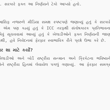
 હતું. સરકારે ફક્ત આ નિર્ણયને ટેકો આપ્યો હતો.
ફ નજરુલે મીડિયા સમક્ષ સ્પષ્ટપણે જણાવ્યું હતું કે સરકાર
ણે એમ પણ કહ્યું હતું કે ICC તરફથી સંતોષકારક પ્રતિભાવન
વું સૂચવવામાં આવ્યું હતું કે ખેલાડીઓને ફક્ત નિર્ણયની જા
હવે નિવેદનમાં ફેરફાર સ્વાભાવિક રીતે પ્રશ્નો ઉભા કરે છે.
ર શા માટે કર્યો?
ેલાડીઓ અને બોર્ડે રાષ્ટ્રીય સન્માન અને ક્રિકેટના ભવિષ્યન
ને રાષ્ટ્રીય હિતમાં લેવાયેલ પગલું ગણાવ્યું. આ ફેરફાર સમગ્