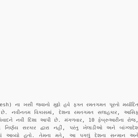
desh) ના ખસી જવાનો મુદ્દો હવે ફક્ત રમતગમત પૂરતો મર્યાદિ
ધું છે. નવીનતમ વિકાસમાં, દેશના રમતગમત સલાહકાર, આસિ
 વિવાદને નવી દિશા આપી છે. મંગળવાર, 10 ફેબ્રુઆરીના રોજ
ો નિર્ણય સરકાર દ્વારા નહીં, પરંતુ ખેલાડીઓ અને બાંગ્લાદે
ેવામાં આવ્યો હતો. તેમના મતે, આ પગલું દેશના સન્માન અન