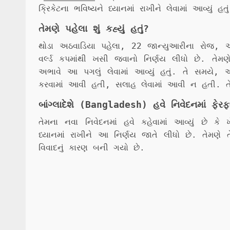
ક્રિકેટના ભવિષ્યને ધ્યાનમાં રાખીને લેવામાં આવ્યું
તેમણે પહેલા શું કહ્યું હતું?
થોડા અઠવાડિયા પહેલા, 22 જાન્યુઆરીના રોજ, આસિ
વર્લ્ડ કપમાંથી ખસી જવાનો નિર્ણય લીધો છે. તેમ
અભાવે આ પગલું લેવામાં આવ્યું હતું. તે સમયે, એ
કરવામાં આવી હતી, સલાહ લેવામાં આવી ન હતી. તેથી, 
બાંગ્લાદેશે (Bangladesh) હવે નિવેદનમાં ફેરફા
તેમના નવા નિવેદનમાં હવે કહેવામાં આવ્યું છે કે ખ
ધ્યાનમાં રાખીને આ નિર્ણય જાતે લીધો છે. તેમણે તે
વિવાદનું કારણ બની ગયો છે.