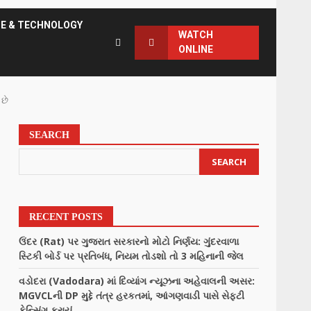
CE & TECHNOLOGY
WATCH
ONLINE
 છે
SEARCH
SEARCH
RECENT POSTS
ઉંદર (Rat) પર ગુજરાત સરકારનો મોટો નિર્ણય: ગુંદરવાળા
સ્ટિકી બોર્ડ પર પ્રતિબંધ, નિયમ તોડશો તો 3 મહિનાની જેલ
વડોદરા (Vadodara) માં દિવ્યાંગ ન્યૂઝના અહેવાલની અસર:
MGVCLની DP મુદ્દે તંત્ર હરકતમાં, આંગણવાડી પાસે સેફ્ટી
ફેન્સિંગ કરાયું