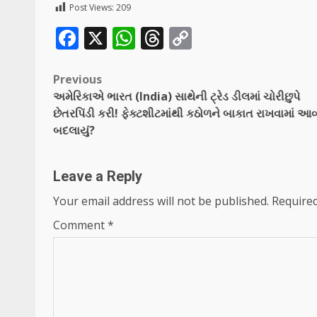
Post Views:
209
Facebook
X
WhatsApp
Threads
Copy
Link
Previous
અમેરિકાએ ભારત (India) સાથેની ટ્રેડ ડીલમાં ચોરીછુપે
છેતરપિંડી કરી! ફેક્ટશીટમાંથી કઠોળને બાકાત રાખવામાં આવ્ય
બદલાયું?
Leave a Reply
Your email address will not be published.
Required
Comment
*