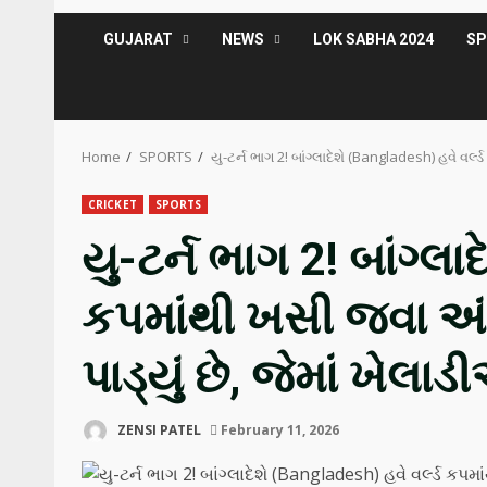
GUJARAT
NEWS
LOK SABHA 2024
S
Home
SPORTS
યુ-ટર્ન ભાગ 2! બાંગ્લાદેશે (Bangladesh) હવે વર્લ
CRICKET
SPORTS
યુ-ટર્ન ભાગ 2! બાંગ્લા
કપમાંથી ખસી જવા અંગ
પાડ્યું છે, જેમાં ખેલાડ
ZENSI PATEL
February 11, 2026