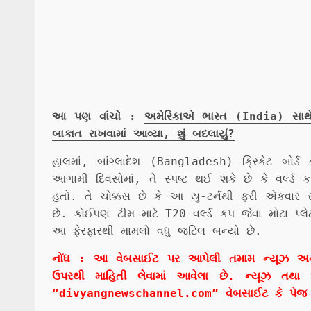
આ પણ વાંચો :
અમેરિકાએ ભારત (India) સાથેની 
બાકાત રાખવામાં આવ્યા, શું બદલાયું?
હાલમાં, બાંગ્લાદેશ (Bangladesh) ક્રિકેટ બોર
આગામી દિવસોમાં, તે સ્પષ્ટ થઈ શકે છે કે વર્લ્ડ 
હતો. તે ચોક્કસ છે કે આ યુ-ટર્નથી ફરી એકવાર
છે. કોઈપણ ટીમ માટે T20 વર્લ્ડ કપ જેવા મોટા પ્લેટ
આ ફેરફારથી મામલો વધુ જટિલ બન્યો છે.
નોંધ : આ વેબસાઈટ પર આપેલી તમામ ન્યૂઝ અને વાત
ઉપરથી માહિતી લેવામાં આવેલા છે. ન્યૂઝ તથા 
“divyangnewschannel.com” વેબસાઈટ કે પેજ ન