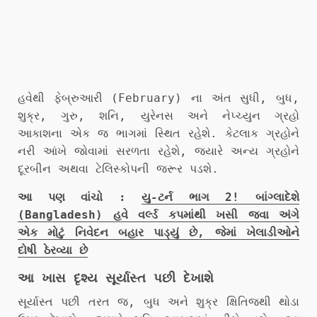
હવેથી ફેબ્રુઆરી (February) ના અંત સુધી, બુધ,
શુક્ર, ગુરુ, શનિ, યુરેનસ અને નેપ્ચ્યુન ગ્રહો
આકાશના એક જ ભાગમાં સ્થિત રહેશે. કેટલાક ગ્રહોને
નરી આંખે જોવામાં સરળતા રહેશે, જ્યારે અન્ય ગ્રહોને
દૂરબીન અથવા ટેલિસ્કોપની જરૂર પડશે.
આ પણ વાંચો :
યુ-ટર્ન ભાગ 2! બાંગ્લાદેશે
(Bangladesh) હવે વર્લ્ડ કપમાંથી ખસી જવા અંગે
એક મોટું નિવેદન બહાર પાડ્યું છે, જેમાં ખેલાડીઓને
દોષી ઠેરવ્યા છે
આ ખાસ દૃશ્ય સૂર્યાસ્ત પછી દેખાશે
સૂર્યાસ્ત પછી તરત જ, બુધ અને શુક્ર ક્ષિતિજથી થોડા