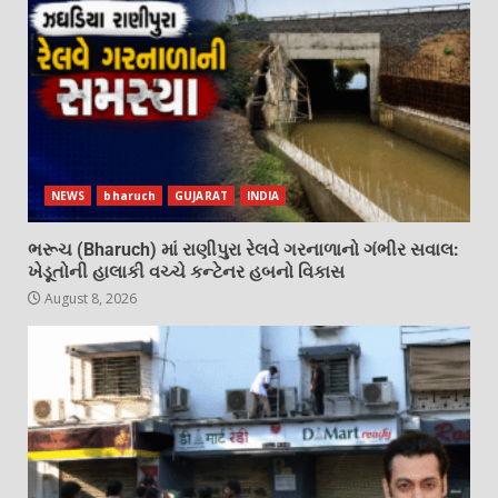
NEWS
bharuch
GUJARAT
INDIA
ભરૂચ (Bharuch) માં રાણીપુરા રેલવે ગરનાળાનો ગંભીર સવાલ:
ખેડૂતોની હાલાકી વચ્ચે કન્ટેનર હબનો વિકાસ
August 8, 2026