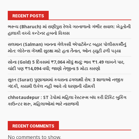
RECENT POSTS
ભરૂચ (Bharuch) માં રાણીપુરા રેલવે ગરનાળાનો ગંભીર સવાલ: ખેડૂતોની
હાલાકી વચ્ચે કન્ટેનર હબનો વિકાસ
સલમાન (Salman) ખાનના ગેલેક્સી એપાર્ટમેન્ટ બહાર પોલીસકર્મીનું
મોત: લોરેન્સ ગેંગથી સુરક્ષા માટે હતા તૈનાત, ઓન ડ્યુટી ઢળી પડ્યા
સોના (Gold) 5 દિવસમાં ₹7,064 મોંઘું થયું: ભાવ ₹1.49 લાખને પાર,
ચાંદી પણ ₹14,094 વધી; જાણો તેજીના 5 મોટા કારણો
સુરત (Surat) પુણાગામમાં કચરાના ઢગલાથી રોષ: 3 શાળાઓ નજીક
ગંદકી, કાયમી ઉકેલ નહીં આવે તો ધરણાની ચીમકી
chhotaudepur : ST ડેપોમાં મહિલા રેસ્ટરૂમ બંધ કરી ટિકિટ બુકિંગ
કાઉન્ટર શરૂ, મહિલાઓમાં ભારે નારાજગી
RECENT COMMENTS
No comments to show.