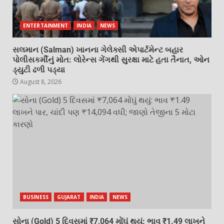
ENTERTAINMENT
INDIA
NEWS
સલમાન (Salman) ખાનના ગેલેક્સી એપાર્ટમેન્ટ બહાર
પોલીસકર્મીનું મોત: લોરેન્સ ગેંગથી સુરક્ષા માટે હતા તૈનાત, ઓન
ડ્યુટી ઢળી પડ્યા
August 8, 2026
BUSINESS
GUJARAT
INDIA
NEWS
સોના (Gold) 5 દિવસમાં ₹7,064 મોંઘું થયું: ભાવ ₹1.49 લાખને