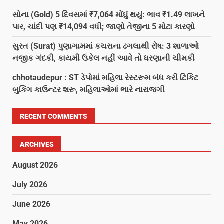
સોના (Gold) 5 દિવસમાં ₹7,064 મોંઘું થયું: ભાવ ₹1.49 લાખને
પાર, ચાંદી પણ ₹14,094 વધી; જાણો તેજીના 5 મોટા કારણો
સુરત (Surat) પુણાગામમાં કચરાના ઢગલાથી રોષ: 3 શાળાઓ
નજીક ગંદકી, કાયમી ઉકેલ નહીં આવે તો ધરણાની ચીમકી
chhotaudepur : ST ડેપોમાં મહિલા રેસ્ટરૂમ બંધ કરી ટિકિટ
બુકિંગ કાઉન્ટર શરૂ, મહિલાઓમાં ભારે નારાજગી
RECENT COMMENTS
ARCHIVES
August 2026
July 2026
June 2026
May 2026