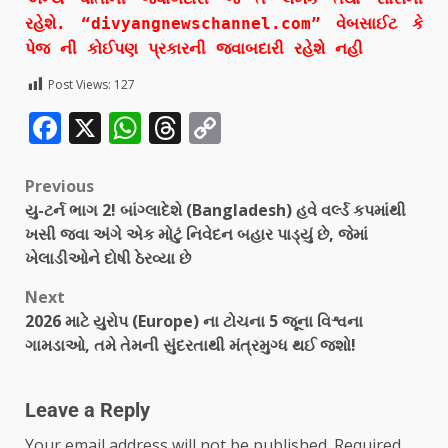
રહેશે. “divyangnewschannel.com” વેબસાઈટ કે
પેજ ની કોઈપણ પ્રકારની જવાબદારી રહેશે નહી
Post Views:
127
Facebook
X
WhatsApp
Threads
Copy
Link
Previous
યુ-ટર્ન ભાગ 2! બાંગ્લાદેશે (Bangladesh) હવે વર્લ્ડ કપમાંથી
ખસી જવા અંગે એક મોટું નિવેદન બહાર પાડ્યું છે, જેમાં
ખેલાડીઓને દોષી ઠેરવ્યા છે
Next
2026 માટે યુરોપ (Europe) ના ટોચના 5 જૂના વિશ્વના
ગામડાઓ, તમે તેમની સુંદરતાથી મંત્રમુગ્ધ થઈ જશો!
Leave a Reply
Your email address will not be published.
Required