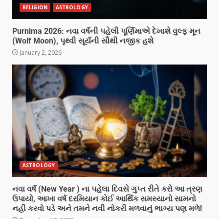
RELIGION
ASTROLOGY
Purnima 2026: નવા વર્ષની પહેલી પૂર્ણિમાએ દેખાશે વુલ્ફ મૂન
(Wolf Moon), પૃથ્વી સૂર્યની સૌથી નજીક હશે
January 2, 2026
ASTROLOGY
નવા વર્ષ (New Year ) ના પહેલા દિવસે ગુપ્ત રીતે કરો આ ત્રણ
ઉપાયો, આખા વર્ષ દરમિયાન કોઈ આર્થિક સમસ્યાનો સામનો
નહી કરવો પડે અને તમને નવી નોકરી મળવાનું ભાગ્ય પણ મળે!