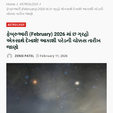
Home
ASTROLOGY
ફેબ્રુઆરી (February) 2026 માં છ ગ્રહો એકસાથે દેખાશે! આકાશી પરેડની
ચોક્કસ તારીખ જાણો
ASTROLOGY
ફેબ્રુઆરી (February) 2026 માં છ ગ્રહો
એકસાથે દેખાશે! આકાશી પરેડની ચોક્કસ તારીખ
જાણો
ZENSI PATEL
February 11, 2026