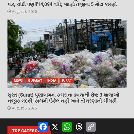
પાર, ચાંદી પણ ₹14,094 વધી; જાણો તેજીના 5 મોટા કારણો
August 8, 2026
NEWS
GUJARAT
INDIA
SURAT
સુરત (Surat) પુણાગામમાં કચરાના ઢગલાથી રોષ: 3 શાળાઓ
નજીક ગંદકી, કાયમી ઉકેલ નહીં આવે તો ધરણાની ચીમકી
August 8, 2026
Facebook
X
WhatsApp
Threads
Copy
Link
TOP CATEGORIES