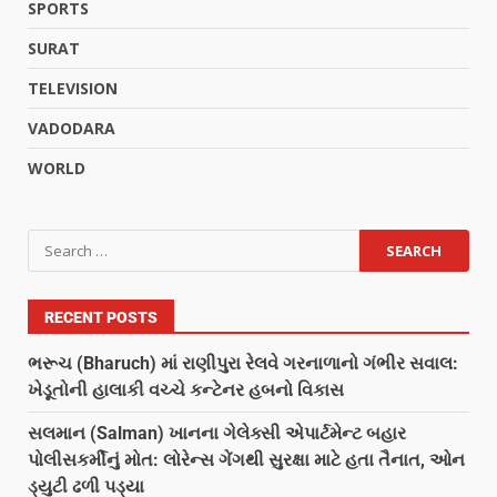
SPORTS
SURAT
TELEVISION
VADODARA
WORLD
RECENT POSTS
ભરૂચ (Bharuch) માં રાણીપુરા રેલવે ગરનાળાનો ગંભીર સવાલ:
ખેડૂતોની હાલાકી વચ્ચે કન્ટેનર હબનો વિકાસ
સલમાન (Salman) ખાનના ગેલેક્સી એપાર્ટમેન્ટ બહાર
પોલીસકર્મીનું મોત: લોરેન્સ ગેંગથી સુરક્ષા માટે હતા તૈનાત, ઓન
ડ્યુટી ઢળી પડ્યા