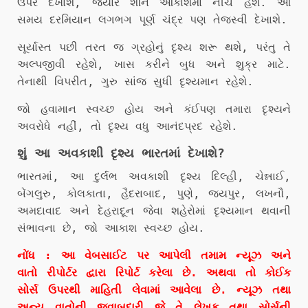
ઉપર દેખાશે, જ્યારે શનિ આકાશમાં નીચે હશે. આ
સમય દરમિયાન લગભગ પૂર્ણ ચંદ્ર પણ તેજસ્વી દેખાશે.
સૂર્યાસ્ત પછી તરત જ ગ્રહોનું દૃશ્ય શરૂ થશે, પરંતુ તે
અલ્પજીવી રહેશે, ખાસ કરીને બુધ અને શુક્ર માટે.
તેનાથી વિપરીત, ગુરુ સાંજ સુધી દૃશ્યમાન રહેશે.
જો હવામાન સ્વચ્છ હોય અને કંઈપણ તમારા દૃશ્યને
અવરોધે નહીં, તો દૃશ્ય વધુ આનંદપ્રદ રહેશે.
શું આ અવકાશી દૃશ્ય ભારતમાં દેખાશે?
ભારતમાં, આ દુર્લભ અવકાશી દૃશ્ય દિલ્હી, ચેન્નાઈ,
બેંગલુરુ, કોલકાતા, હૈદરાબાદ, પુણે, જયપુર, લખનૌ,
અમદાવાદ અને દેહરાદૂન જેવા શહેરોમાં દૃશ્યમાન થવાની
સંભાવના છે, જો આકાશ સ્વચ્છ હોય.
નોંધ : આ વેબસાઈટ પર આપેલી તમામ ન્યૂઝ અને
વાતો રીપોર્ટર દ્વારા રિપોર્ટ કરેલા છે. અથવા તો કોઈક
સોર્સ ઉપરથી માહિતી લેવામાં આવેલા છે. ન્યૂઝ તથા
અન્ય વાતોની જવાબદારી જે તે લેખક તથા સોર્સની