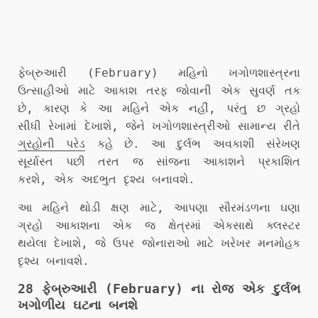
ફેબ્રુઆરી (February) મહિનો ખગોળશાસ્ત્રના
ઉત્સાહીઓ માટે આકાશ તરફ જોવાની એક સુવર્ણ તક
છે, કારણ કે આ મહિને એક નહીં, પરંતુ છ ગ્રહો
સીધી રેખામાં દેખાશે, જેને ખગોળશાસ્ત્રીઓ સામાન્ય રીતે
ગ્રહોની પરેડ
કહે છે. આ દુર્લભ અવકાશી સંરેખણ
સૂર્યાસ્ત પછી તરત જ સાંજના આકાશને પ્રકાશિત
કરશે, એક અદભુત દૃશ્ય બનાવશે.
આ મહિને થોડી ક્ષણ માટે, આપણા સૌરમંડળના ઘણા
ગ્રહો આકાશના એક જ ક્ષેત્રમાં એકસાથે ક્લસ્ટર
થયેલા દેખાશે, જે ઉપર જોનારાઓ માટે ખરેખર મનમોહક
દૃશ્ય બનાવશે.
28 ફેબ્રુઆરી (February) ના રોજ એક દુર્લભ
ખગોળીય ઘટના બનશે