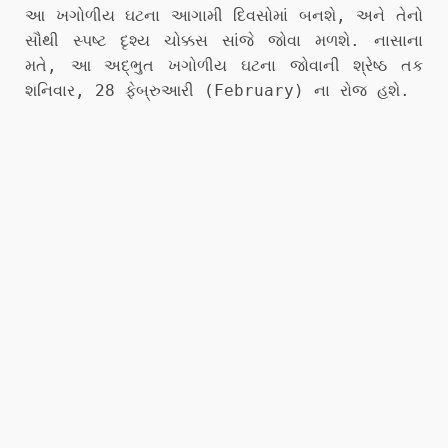
આ ખગોળીય ઘટના આગામી દિવસોમાં બનશે, અને તેનો
સૌથી સ્પષ્ટ દૃશ્ય ચોક્કસ સાંજે જોવા મળશે. નાસાના
મતે, આ અદ્ભુત ખગોળીય ઘટના જોવાની શ્રેષ્ઠ તક
શનિવાર, 28 ફેબ્રુઆરી (February) ના રોજ હશે.