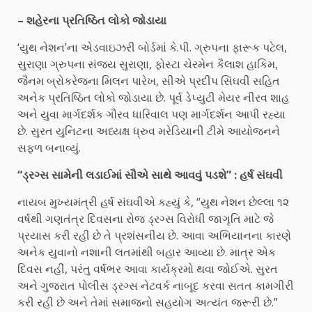
– શહેરના પ્રતિષ્ઠિત લોકો જોડાયા
‘યુથ નેશન’ના એડવાઇઝરી બોર્ડમાં કે.પી. ગ્રુપના ફારૂક પટેલ,
સુરાણા ગ્રુપના સંજય સુરાણા, ફોસ્ટા ચેરમેન કૈલાશ હાકિમ,
જૈનમ બ્રોકરેજના મિલન પારેખ, સીએ પ્રદીપ સિંઘવી સહિત
અનેક પ્રતિષ્ઠિત લોકો જોડાયા છે. પૂર્વ ડેપ્યુટી મેયર નીરવ શાહ
અને યુવા માર્ગદર્શક ગૌરવ ધારિવાલ પણ માર્ગદર્શન આપી રહ્યા
છે. સુરત યુનિટના અધ્યક્ષ ધ્રુવ મરેડિયાની ટીમે આયોજનને
સફળ બનાવ્યું.
“ડ્રગ્સ સામેની લડાઈમાં સૌએ સાથે આવવું પડશે” : હર્ષ સંઘવી
નાયબ મુખ્યમંત્રી હર્ષ સંઘવીએ કહ્યું કે, “યુથ નેશન છેલ્લા ૧૨
વર્ષથી ગણતંત્ર દિવસના રોજ ડ્રગ્સ વિરોધી જાગૃતિ માટે જે
પ્રયાસ કરી રહી છે તે પ્રશંસનીય છે. આવા અભિયાનના કારણે
અનેક યુવાનો નશાની લતમાંથી બહાર આવ્યા છે. માત્ર એક
દિવસ નહીં, પરંતુ વર્ષભર આવા કાર્યક્રમો થવા જોઈએ. સુરત
અને ગુજરાત પોલીસ ડ્રગ્સ નેટવર્ક નાબૂદ કરવા સતત કામગીરી
કરી રહી છે અને તેમાં સમાજનો સહયોગ અત્યંત જરૂરી છે.”