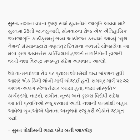
સુરત.
નશાના વધતા દૂષણ સામે યુવાનોમાં જાગૃતિ લાવવા માટે
સુરતમાં 26મી જાન્યુઆરી, સોમવારના રોજ એક ઐતિહાસિક
જનજાગૃતિ કાર્યક્રમનું ભવ્ય આયોજન કરવામાં આવ્યું. ‘યુથ
નેશન’ સંસ્થાનાદ્વારા ગણતંત્ર દિવસના અવસરે યોજાયેલા આ
મેગા ડ્રગ અવેરનેસ કાર્નિવલમાં હજારો નાગરિકોની હાજરી
વચ્ચે નશા વિરુદ્ધ મજબૂત સંદેશ આપવામાં આવ્યો.
ઉધના-મગદલ્લા રોડ પર પ્રાઇમ શોપર્સથી વાય જંકશન સુધી
આશરે એક કિમી લાંબી માર્ચ યોજાઈ હતી. સમગ્ર માર્ગ પર ૨૨
અલગ-અલગ સ્ટેજ તૈયાર કરાયા હતા, જ્યાં સાંસ્કૃતિક
કાર્યક્રમો, નાટકો, સંગીત, નૃત્ય અને ડ્રગ્સ વિરોધી સંદેશ
આપતી પ્રવૃત્તિઓ રજૂ કરવામાં આવી. નશાની લતમાંથી બહાર
આવેલા યુવાઓએ પોતાના અનુભવો રજૂ કરી લોકોને જાગૃત
કર્યા.
–
સુરત પોલીસની ભવ્ય પરેડ બની આકર્ષણ