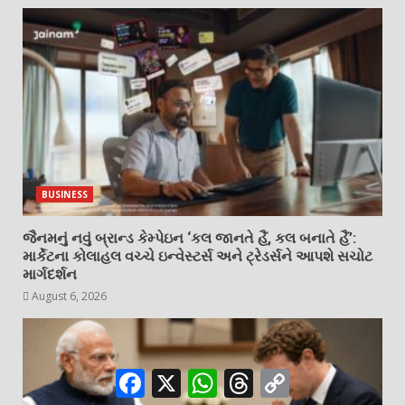
BUSINESS
જૈનમનું નવું બ્રાન્ડ કેમ્પેઇન ‘કલ જાનતે હૈં, કલ બનાતે હૈં’:
માર્કેટના કોલાહલ વચ્ચે ઇન્વેસ્ટર્સ અને ટ્રેડર્સને આપશે સચોટ
માર્ગદર્શન
August 6, 2026
Facebook
X
WhatsApp
Threads
Copy
Link