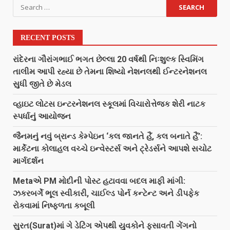
RECENT POSTS
રાંદેરના ગૌરાંગભાઈ ભગત છેલ્લા 20 વર્ષથી નિઃશુલ્ક સ્વિમિંગ
તાલીમ આપી રહ્યા છે તેમના શિષ્યો નેશનલથી ઈન્ટરનેશનલ
સુધી જીતે છે મેડલ
વ્હાઇટ લોટસ ઇન્ટરનેશનલ સ્કૂલમાં વિચારોત્તેજક શેરી નાટક
સ્પર્ધાનું આયોજન
જૈનમનું નવું બ્રાન્ડ કેમ્પેઇન ‘કલ જાનતે હૈં, કલ બનાતે હૈં’:
માર્કેટના કોલાહલ વચ્ચે ઇન્વેસ્ટર્સ અને ટ્રેડર્સને આપશે સચોટ
માર્ગદર્શન
Metaએ PM મોદીની પોસ્ટ હટાવવા બદલ માફી માંગી:
ઝકરબર્ગે ભૂલ સ્વીકારી, ચાઈલ્ડ પોર્ન કન્ટેન્ટ અને ડીપફેક
રોકવામાં નિષ્ફળતા કબૂલી
સુરત(Surat)માં ગે ડેટિંગ એપથી યુવકોને ફસાવતી ગેંગનો