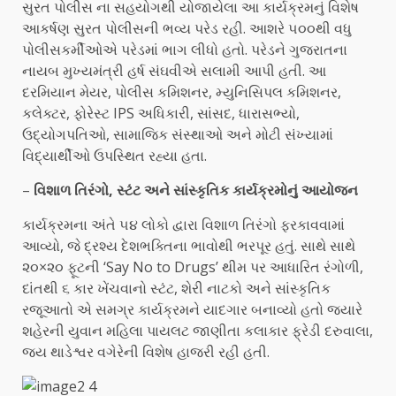
સુરત પોલીસ ના સહયોગથી યોજાયેલા આ કાર્યક્રમનું વિશેષ
આકર્ષણ સુરત પોલીસની ભવ્ય પરેડ રહી. આશરે ૫૦૦થી વધુ
પોલીસકર્મીઓએ પરેડમાં ભાગ લીધો હતો. પરેડને ગુજરાતના
નાયબ મુખ્યમંત્રી હર્ષ સંઘવીએ સલામી આપી હતી. આ
દરમિયાન મેયર, પોલીસ કમિશનર, મ્યુનિસિપલ કમિશનર,
કલેક્ટર, ફોરેસ્ટ IPS અધિકારી, સાંસદ, ધારાસભ્યો,
ઉદ્યોગપતિઓ, સામાજિક સંસ્થાઓ અને મોટી સંખ્યામાં
વિદ્યાર્થીઓ ઉપસ્થિત રહ્યા હતા.
–
વિશાળ તિરંગો, સ્ટંટ અને સાંસ્કૃતિક કાર્યક્રમોનું આયોજન
કાર્યક્રમના અંતે ૫૪ લોકો દ્વારા વિશાળ તિરંગો ફરકાવવામાં
આવ્યો, જે દ્રશ્ય દેશભક્તિના ભાવોથી ભરપૂર હતું. સાથે સાથે
૨૦×૨૦ ફૂટની ‘Say No to Drugs’ થીમ પર આધારિત રંગોળી,
દાંતથી ૬ કાર ખેંચવાનો સ્ટંટ, શેરી નાટકો અને સાંસ્કૃતિક
રજૂઆતો એ સમગ્ર કાર્યક્રમને યાદગાર બનાવ્યો હતો જયારે
શહેરની યુવાન મહિલા પાયલટ જાણીતા કલાકાર ફ્રેડી દરુવાલા,
જય થાડેશ્વર વગેરેની વિશેષ હાજરી રહી હતી.