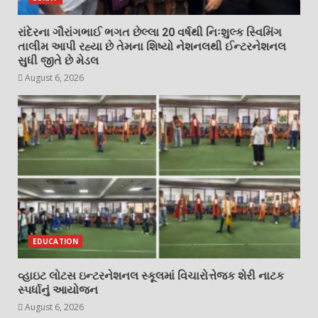
રાંદેરના ગૌરાંગભાઈ ભગત છેલ્લા 20 વર્ષથી નિઃશુલ્ક સ્વિમિંગ
તાલીમ આપી રહ્યા છે તેમના શિષ્યો નેશનલથી ઈન્ટરનેશનલ
સુધી જીતે છે મેડલ
August 6, 2026
EDUCATION
વ્હાઇટ લોટસ ઇન્ટરનેશનલ સ્કૂલમાં વિચારોત્તેજક શેરી નાટક
સ્પર્ધાનું આયોજન
August 6, 2026