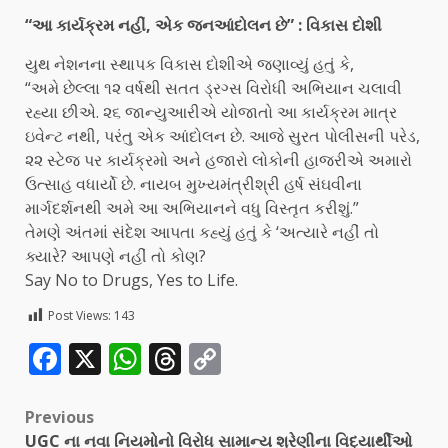
“આ કાર્યક્રમ નહીં, એક જનઆંદોલન છે” : વિકાસ દોશી
યુથ નેશનના સ્થાપક વિકાસ દોશીએ જણાવ્યું હતું કે,
“અમે છેલ્લા ૧૨ વર્ષથી સતત ડ્રગ્સ વિરોધી અભિયાન ચલાવી
રહ્યા છીએ. ૨૬ જાન્યુઆરીએ યોજાતો આ કાર્યક્રમ માત્ર
ઇવેન્ટ નથી, પરંતુ એક આંદોલન છે. આજે સુરત પોલીસની પરેડ,
૨૨ સ્ટેજ પર કાર્યક્રમો અને હજારો લોકોની હાજરીએ અમારો
ઉત્સાહ વધાર્યો છે. નાયબ મુખ્યમંત્રીશ્રી હર્ષ સંઘવીના
માર્ગદર્શનથી અમે આ અભિયાનને વધુ વિસ્તૃત કરીશું.”
તેમણે અંતમાં સંદેશ આપતા કહ્યું હતું કે ‘અત્યારે નહીં તો
ક્યારે? આપણે નહીં તો કોણ?
Say No to Drugs, Yes to Life.
Post Views:
143
Facebook
X
WhatsApp
Threads
Copy
Link
Previous
UGC ના નવા નિયમોનો વિરોધ સામાન્ય શ્રેણીના વિદ્યાર્થીઓ