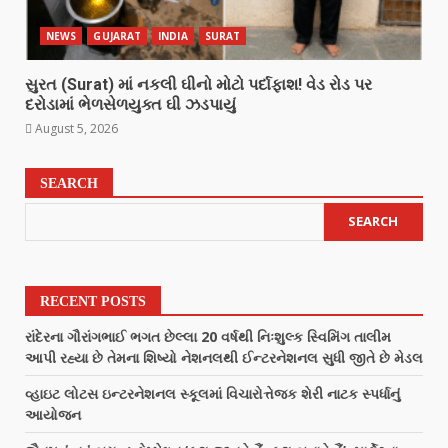
NEWS
GUJARAT
INDIA
SURAT
સુરત (Surat) માં નકલી ઘીનો મોટો પર્દાફાશ! વેડ રોડ પર
દરોડામાં ભેળસેળયુક્ત ઘી ઝડપાયું
August 5, 2026
SEARCH
SEARCH
RECENT POSTS
રાંદેરના ગૌરાંગભાઈ ભગત છેલ્લા 20 વર્ષથી નિઃશુલ્ક સ્વિમિંગ તાલીમ
આપી રહ્યા છે તેમના શિષ્યો નેશનલથી ઈન્ટરનેશનલ સુધી જીતે છે મેડલ
વ્હાઇટ લોટસ ઇન્ટરનેશનલ સ્કૂલમાં વિચારોત્તેજક શેરી નાટક સ્પર્ધાનું
આયોજન