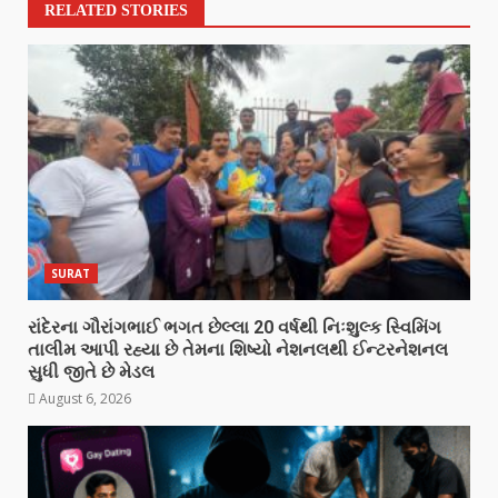
RELATED STORIES
SURAT
રાંદેરના ગૌરાંગભાઈ ભગત છેલ્લા 20 વર્ષથી નિઃશુલ્ક સ્વિમિંગ
તાલીમ આપી રહ્યા છે તેમના શિષ્યો નેશનલથી ઈન્ટરનેશનલ
સુધી જીતે છે મેડલ
August 6, 2026