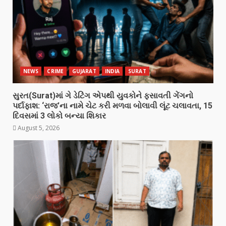
NEWS
CRIME
GUJARAT
INDIA
SURAT
સુરત(Surat)માં ગે ડેટિંગ એપથી યુવકોને ફસાવતી ગેંગનો
પર્દાફાશ: ‘રાજ’ના નામે ચેટ કરી મળવા બોલાવી લૂંટ ચલાવતા, 15
દિવસમાં 3 લોકો બન્યા શિકાર
August 5, 2026