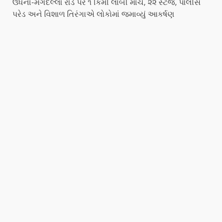
ઉધના-મગદલ્લા રોડ પર ૧ કિમી લાંબી માર્ચ, ૨૨ સ્ટેજ, પોલીસ
પરેડ અને વિશાળ તિરંગાએ લોકોમાં જમાવ્યું આકર્ષણ