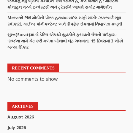
જૈનમનું નવું બ્રાન્ડ કેમ્પેઇન ‘કલ જાનતે હૈં, કલ બનાતે હૈં’: માર્કેટના
કોલાહલ વચ્ચે ઇન્વેસ્ટર્સ અને ટ્રેડર્સને આપશે સચોટ માર્ગદર્શન
Metaએ PM મોદીની પોસ્ટ હટાવવા બદલ માફી માંગી: ઝકરબર્ગે ભૂલ
સ્વીકારી, ચાઈલ્ડ પોર્ન કન્ટેન્ટ અને ડીપફેક રોકવામાં નિષ્ફળતા કબૂલી
સુરત(Surat)માં ગે ડેટિંગ એપથી યુવકોને ફસાવતી ગેંગનો પર્દાફાશ:
‘રાજ’ના નામે ચેટ કરી મળવા બોલાવી લૂંટ ચલાવતા, 15 દિવસમાં 3 લોકો
બન્યા શિકાર
RECENT COMMENTS
No comments to show.
ARCHIVES
August 2026
July 2026