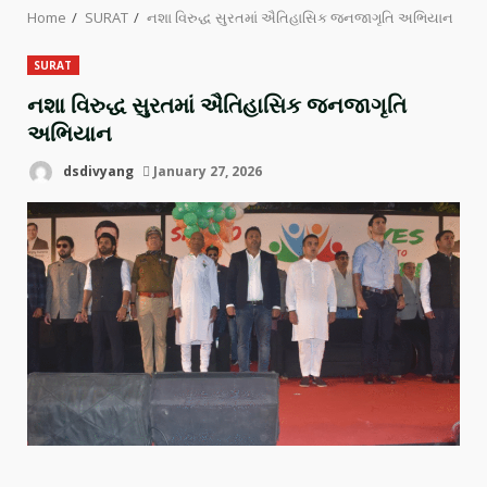
Home
SURAT
નશા વિરુદ્ધ સુરતમાં ઐતિહાસિક જનજાગૃતિ અભિયાન
SURAT
નશા વિરુદ્ધ સુરતમાં ઐતિહાસિક જનજાગૃતિ
અભિયાન
dsdivyang
January 27, 2026