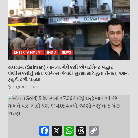
ENTERTAINMENT
INDIA
NEWS
સલમાન (Salman) ખાનના ગેલેક્સી એપાર્ટમેન્ટ બહાર
પોલીસકર્મીનું મોત: લોરેન્સ ગેંગથી સુરક્ષા માટે હતા તૈનાત, ઓન
ડ્યુટી ઢળી પડ્યા
August 8, 2026
Facebook
X
WhatsApp
Threads
Copy
Link