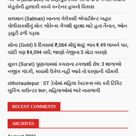
ખેડૂતોની હાલાકી વચ્ચે કન્ટેનર હબનો વિકાસ
સલમાન (Salman) ખાનના ગેલેક્સી એપાર્ટમેન્ટ બહાર
પોલીસકર્મીનું મોત: લોરેન્સ ગેંગથી સુરક્ષા માટે હતા તૈનાત, ઓન
ડ્યુટી ઢળી પડ્યા
સોના (Gold) 5 દિવસમાં ₹7,064 મોંઘું થયું: ભાવ ₹1.49 લાખને પાર,
ચાંદી પણ ₹14,094 વધી; જાણો તેજીના 5 મોટા કારણો
સુરત (Surat) પુણાગામમાં કચરાના ઢગલાથી રોષ: 3 શાળાઓ
નજીક ગંદકી, કાયમી ઉકેલ નહીં આવે તો ધરણાની ચીમકી
chhotaudepur : ST ડેપોમાં મહિલા રેસ્ટરૂમ બંધ કરી ટિકિટ
બુકિંગ કાઉન્ટર શરૂ, મહિલાઓમાં ભારે નારાજગી
RECENT COMMENTS
ARCHIVES