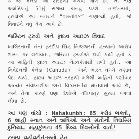
કે જો કેનેડા આ ટેરિફથી બચવા માંગે છે, તો તેણે
અમેરિકાનું 51મું રાજ્ય બનવું પડશે. તાજેતરમાં,
ટ્રુડોએ આ ખતરાને “વાસ્તવિક” ગણાવ્યો હતો, જે
વિવાદને વધુ વેગ આપે છે.
જસ્ટિન ટ્રુડો અને ફાઇવ આઇઝ વિવાદ
ખાલિસ્તાની નેતા હરદીપ સિંહ નિજ્જરની હત્યાનો આરોપ
ભારત પર લગાવતા, જસ્ટિન ટ્રુડોએ દાવો કર્યો હતો કે
આ માહિતી ફાઇવ આઇઝ નેટવર્કમાંથી મળી હતી. આ
નિવેદનથી કેનેડા (Canada) અને ભારત વચ્ચે તણાવ
પેદા થયો. ફાઇવ આઇઝ તરફથી મળેલી માહિતી ઘણીવાર
અત્યંત સંવેદનશીલ અને વિશ્વસનીય માનવામાં આવે છે,
અને તેના કારણે ઘણા દેશોએ નોંધપાત્ર સુરક્ષા પગલાં
લીધા છે.
આ પણ વાંચો :
Mahakumbh: 65 કરોડ ભક્તો,
6 શાહી સ્નાન અને ઋષિઓ અને સંતોની તિલસ્મિ
દુનિયા… મહાકુંભના 45 દિવ્ય દિવસોની વાર્તા!
ટ્રમ્પ વહીવટીતંત્રનો હેતુ