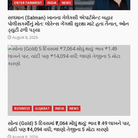
ENTERTAINMENT
INDIA
NEWS
સલમાન (Salman) ખાનના ગેલેક્સી એપાર્ટમેન્ટ બહાર
પોલીસકર્મીનું મોત: લોરેન્સ ગેંગથી સુરક્ષા માટે હતા તૈનાત, ઓન
ડ્યુટી ઢળી પડ્યા
August 8, 2026
BUSINESS
GUJARAT
INDIA
NEWS
સોના (Gold) 5 દિવસમાં ₹7,064 મોંઘું થયું: ભાવ ₹1.49 લાખને પાર,
ચાંદી પણ ₹14,094 વધી; જાણો તેજીના 5 મોટા કારણો
August 8, 2026