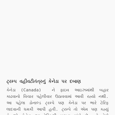
ટ્રમ્પ વહીવટીતંત્રનું કેનેડા પર દબાણ
કેનેડા (Canada) ને ફાઇવ આઇઝમાંથી બહાર
કાઢવાનો વિચાર પહેલીવાર ઉઠાવવામાં આવી રહ્યો નથી.
આ પહેલા ડોનાલ્ડ ટ્રમ્પે પણ કેનેડા પર ભારે ટેરિફ
લાદવાની ધમકી આપી હતી. ટ્રમ્પે તો એમ પણ કહ્યું