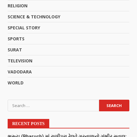
RELIGION
SCIENCE & TECHNOLOGY
SPECIAL STORY
SPORTS
SURAT
TELEVISION
VADODARA
WORLD
RECENT POSTS
ભરૂચ (Bharuch) માં રાણીપુરા રેલવે ગરનાળાનો ગંભીર સવાલ: