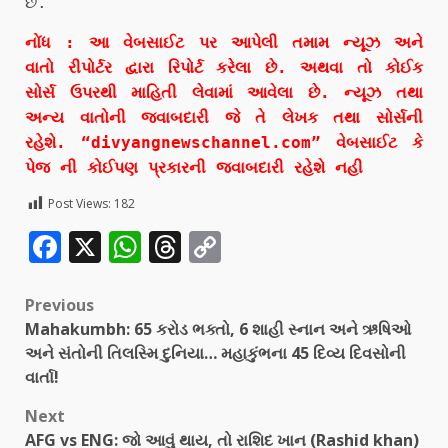
છે.
નોંધ : આ વેબસાઈટ પર આપેલી તમામ ન્યૂઝ અને
વાતો રીપોર્ટર દ્વારા રિપોર્ટ કરેલા છે. અથવા તો કોઈક
સોર્સ ઉપરથી માહિતી લેવામાં આવેલા છે. ન્યૂઝ તથા
અન્ય વાતોની જવાબદારી જે તે લેખક તથા સોર્સની
રહેશે. “divyangnewschannel.com” વેબસાઈટ કે
પેજ ની કોઈપણ પ્રકારની જવાબદારી રહેશે નહી
Post Views:
182
Facebook
X
WhatsApp
Threads
Copy
Link
Previous
Mahakumbh: 65 કરોડ ભક્તો, 6 શાહી સ્નાન અને ઋષિઓ
અને સંતોની તિલસ્મિ દુનિયા… મહાકુંભના 45 દિવ્ય દિવસોની
વાર્તા!
Next
AFG vs ENG: જો આવું થાય, તો રાશિદ ખાન (Rashid khan)