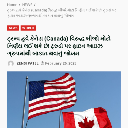
Home
NEWS
ટ્રમ્પ હવે કેનેડા (Canada) વિરુદ્ધ બીજો મોટો નિર્ણય લઈ શકે છે! ટ્રુડો પર
ફાઇવ આઇઝ ગ્રુપમાંથી બાકાત થવાનું જોખમ
NEWS
WORLD
ટ્રમ્પ હવે કેનેડા (Canada) વિરુદ્ધ બીજો મોટો
નિર્ણય લઈ શકે છે! ટ્રુડો પર ફાઇવ આઇઝ
ગ્રુપમાંથી બાકાત થવાનું જોખમ
ZENSI PATEL
February 26, 2025