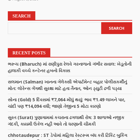
SEARCH
SEARCH
RECENT POSTS
ભરૂચ (Bharuch) માં રાણીપુરા રેલવે ગરનાળાનો ગંભીર સવાલ: ખેડૂતોની
હાલાકી વચ્ચે કન્ટેનર હબનો વિકાસ
સલમાન (Salman) ખાનના ગેલેક્સી એપાર્ટમેન્ટ બહાર પોલીસકર્મીનું
મોત: લોરેન્સ ગેંગથી સુરક્ષા માટે હતા તૈનાત, ઓન ડ્યુટી ઢળી પડ્યા
સોના (Gold) 5 દિવસમાં ₹7,064 મોંઘું થયું: ભાવ ₹1.49 લાખને પાર,
ચાંદી પણ ₹14,094 વધી; જાણો તેજીના 5 મોટા કારણો
સુરત (Surat) પુણાગામમાં કચરાના ઢગલાથી રોષ: 3 શાળાઓ નજીક
ગંદકી, કાયમી ઉકેલ નહીં આવે તો ધરણાની ચીમકી
chhotaudepur : ST ડેપોમાં મહિલા રેસ્ટરૂમ બંધ કરી ટિકિટ બુકિંગ