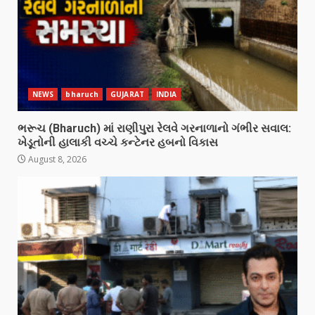
NEWS
bharuch
GUJARAT
INDIA
ભરૂચ (Bharuch) માં રાણીપુરા રેલવે ગરનાળાનો ગંભીર સવાલ:
ખેડૂતોની હાલાકી વચ્ચે કન્ટેનર હબનો વિકાસ
August 8, 2026