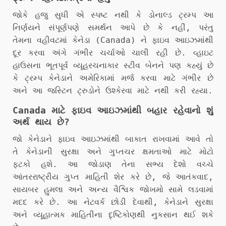
જોકે હજુ સુધી એ સ્પષ્ટ નથી કે ડોનાલ્ડ ટ્રમ્પ આ
નિર્ણયને સંપૂર્ણપણે સમર્થન આપે છે કે નહીં, પરંતુ
તેમના વહીવટમાં કેનેડા (Canada) ને ફાઇવ આઇઝમાંથી
દૂર કરવા અંગે ગંભીર ચર્ચાઓ ચાલી રહી છે. વ્હાઇટ
હાઉસના ભૂતપૂર્વ વ્યૂહરચનાકાર સ્ટીવ બેનને પણ કહ્યું છે
કે ટ્રમ્પ કેનેડાને અમેરિકામાં મર્જ કરવા માટે ગંભીર છે
અને આ જસ્ટિન ટ્રુડોને ઉશ્કેરવા માટે નથી કરી રહ્યા.
Canada માટે ફાઇવ આઇઝમાંથી બહાર રહેવાનો શું
અર્થ થાય છે?
જો કેનેડાને ફાઇવ આઇઝમાંથી બાકાત રાખવામાં આવે તો
તે કેનેડાની સુરક્ષા અને ગુપ્તચર ક્ષમતાઓ માટે મોટો
ફટકો હશે. આ જોડાણ તેના સભ્ય દેશો વચ્ચે
આંતરરાષ્ટ્રીય ગુપ્ત માહિતી શેર કરે છે, જે આતંકવાદ,
સાયબર હુમલા અને અન્ય વૈશ્વિક જોખમો સામે લડવામાં
મદદ કરે છે. આ નેટવર્ક છોડી દેવાથી, કેનેડાને સુરક્ષા
અને વ્યૂહાત્મક માહિતીના દૃષ્ટિકોણથી નુકસાન થઈ શકે