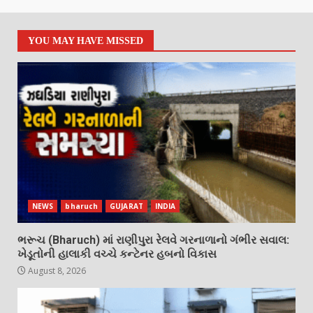
YOU MAY HAVE MISSED
NEWS
bharuch
GUJARAT
INDIA
ભરૂચ (Bharuch) માં રાણીપુરા રેલવે ગરનાળાનો ગંભીર સવાલ:
ખેડૂતોની હાલાકી વચ્ચે કન્ટેનર હબનો વિકાસ
August 8, 2026