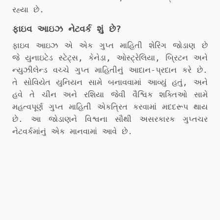
રહ્યા છે.
ફાઇવ આઇઝ નેટવર્ક શું છે?
ફાઇવ આઇઝ એ એક ગુપ્ત માહિતી શેરિંગ જોડાણ છે
જે યુનાઇટેડ સ્ટેટ્સ, કેનેડા, ઓસ્ટ્રેલિયા, બ્રિટન અને
ન્યુઝીલેન્ડ વચ્ચે ગુપ્ત માહિતીનું આદાન-પ્રદાન કરે છે.
તે સોવિયેત યુનિયન સામે બનાવવામાં આવ્યું હતું, અને
હવે તે ચીન અને રશિયા જેવી વૈશ્વિક શક્તિઓ સામે
મહત્વપૂર્ણ ગુપ્ત માહિતી એકત્રિત કરવામાં મદદરૂપ થાય
છે. આ જોડાણને વિશ્વના સૌથી અસરકારક ગુપ્તચર
નેટવર્કમાંનું એક માનવામાં આવે છે.