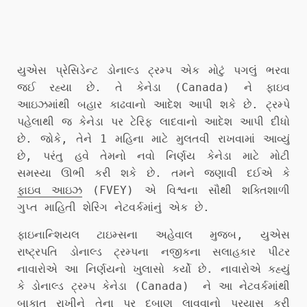
યુએસ પ્રેસિડેન્ટ ડોનાલ્ડ ટ્રમ્પ એક મોટું પગલું ભરવા
જઈ રહ્યા છે. તે કેનેડા (Canada) ને ફાઇવ
આઇઝમાંથી બહાર કાઢવાનો આદેશ આપી શકે છે. ટ્રમ્પે
પહેલાથી જ કેનેડા પર ટેરિફ લાદવાનો આદેશ આપી દીધો
છે. જોકે, તેને 1 મહિના માટે મુલતવી રાખવામાં આવ્યું
છે, પરંતુ હવે તેમનો નવો નિર્ણય કેનેડા માટે મોટી
સમસ્યા ઊભી કરી શકે છે. તમને જણાવી દઈએ કે
ફાઇવ આઇઝ
(FVEY) એ વિશ્વના સૌથી શક્તિશાળી
ગુપ્ત માહિતી શેરિંગ નેટવર્કમાંનું એક છે.
ફાઇનાન્શિયલ ટાઇમ્સના અહેવાલ મુજબ, યુએસ
રાષ્ટ્રપતિ ડોનાલ્ડ ટ્રમ્પના નજીકના સલાહકાર પીટર
નાવારોએ આ નિર્ણયનો ખુલાસો કર્યો છે. નાવારોએ કહ્યું
કે ડોનાલ્ડ ટ્રમ્પ કેનેડા (Canada) ને આ નેટવર્કમાંથી
બાકાત રાખીને તેના પર દબાણ લાવવાનો પ્રયાસ કરી