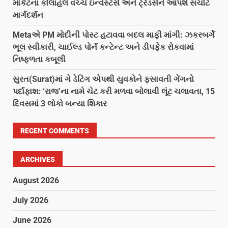
માર્કેટના કોલાહલ વચ્ચે ઇન્વેસ્ટર્સ અને ટ્રેડર્સને આપશે સચોટ
માર્ગદર્શન
Metaએ PM મોદીની પોસ્ટ હટાવવા બદલ માફી માંગી: ઝકરબર્ગે
ભૂલ સ્વીકારી, ચાઈલ્ડ પોર્ન કન્ટેન્ટ અને ડીપફેક રોકવામાં
નિષ્ફળતા કબૂલી
સુરત(Surat)માં ગે ડેટિંગ એપથી યુવકોને ફસાવતી ગેંગનો
પર્દાફાશ: ‘રાજ’ના નામે ચેટ કરી મળવા બોલાવી લૂંટ ચલાવતા, 15
દિવસમાં 3 લોકો બન્યા શિકાર
RECENT COMMENTS
ARCHIVES
August 2026
July 2026
June 2026