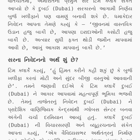
વાતચીતમાં, અમીરાતના પ્રમુખ સર ટિમ ક્લાર્કે સંકેત
આપ્યો છે કે દુબઈ (Dubai) સરકારનો આગામી નિર્ણય
બુર્જ ખલીફાને પણ વામણું બનાવી શકે છે. ધમાકેદાર
નિવેદન આપતા તેમણે કહ્યું કે – ‘જીવનમાં વાસ્તવિક
ઉડાન હજુ બાકી છે, આપણા ઇરાદાઓની કસોટી હજુ
બાકી છે. અત્યાર સુધી ફક્ત થોડી જમીન માપવામાં
આવી છે, આખું આકાશ માપવાનું બાકી છે.’
સરના નિવેદનનો અર્થ શું છે?
ટિમ ક્લાર્કે કહ્યું, ‘હું હિંમત કરીને કહી શકું છું કે બુર્જ
ખલીફા કરતાં મોટી અને સુંદર બીજી વસ્તુઓ આવવાની
છે’. તમને જણાવી દઈએ કે ટિમ ક્લાર્કે દુબઈ
(Dubai) ને આકાર આપવામાં મહત્વપૂર્ણ ભૂમિકા ભજવી
છે. તેમનું તાજેતરનું નિવેદન દુબઈ (Dubai) ને
પ્રાદેશિક વાણિજ્યિક કેન્દ્રમાંથી ગ્લોબસ સેન્ટર બનવા
અંગેની ચર્ચા દરમિયાન આવ્યું હતું. ક્લાર્કે દુબઈ
(Dubai) ની વિચારસરણી અને વ્યૂહરચનાનો સંકેત
આપતા કહ્યું, ‘એક વૈવિધ્યસભર અર્થતંત્રનું નિર્માણ