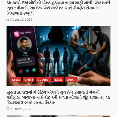
Metaએ PM મોદીની પોસ્ટ હટાવવા બદલ માફી માંગી: ઝકરબર્ગે
ભૂલ સ્વીકારી, ચાઈલ્ડ પોર્ન કન્ટેન્ટ અને ડીપફેક રોકવામાં
નિષ્ફળતા કબૂલી
August 5, 2026
NEWS
CRIME
GUJARAT
INDIA
SURAT
સુરત(Surat)માં ગે ડેટિંગ એપથી યુવકોને ફસાવતી ગેંગનો
પર્દાફાશ: ‘રાજ’ના નામે ચેટ કરી મળવા બોલાવી લૂંટ ચલાવતા, 15
દિવસમાં 3 લોકો બન્યા શિકાર
August 5, 2026