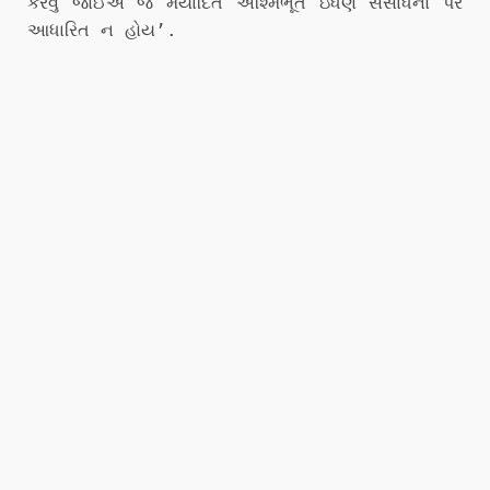
કરવું જોઈએ જે મર્યાદિત અશ્મિભૂત ઇંધણ સંસાધનો પર
આધારિત ન હોય’.