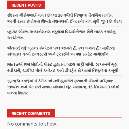
RECENT POSTS
રાંદેરના ગૌરાંગભાઈ ભગત છેલ્લા 20 વર્ષથી નિઃશુલ્ક સ્વિમિંગ તાલીમ
આપી રહ્યા છે તેમના શિષ્યો નેશનલથી ઈન્ટરનેશનલ સુધી જીતે છે મેડલ
વ્હાઇટ લોટસ ઇન્ટરનેશનલ સ્કૂલમાં વિચારોત્તેજક શેરી નાટક સ્પર્ધાનું
આયોજન
જૈનમનું નવું બ્રાન્ડ કેમ્પેઇન ‘કલ જાનતે હૈં, કલ બનાતે હૈં’: માર્કેટના
કોલાહલ વચ્ચે ઇન્વેસ્ટર્સ અને ટ્રેડર્સને આપશે સચોટ માર્ગદર્શન
Metaએ PM મોદીની પોસ્ટ હટાવવા બદલ માફી માંગી: ઝકરબર્ગે ભૂલ
સ્વીકારી, ચાઈલ્ડ પોર્ન કન્ટેન્ટ અને ડીપફેક રોકવામાં નિષ્ફળતા કબૂલી
સુરત(Surat)માં ગે ડેટિંગ એપથી યુવકોને ફસાવતી ગેંગનો પર્દાફાશ:
‘રાજ’ના નામે ચેટ કરી મળવા બોલાવી લૂંટ ચલાવતા, 15 દિવસમાં 3 લોકો
બન્યા શિકાર
RECENT COMMENTS
No comments to show.