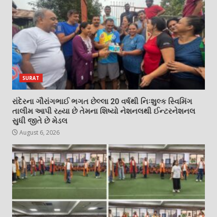
SURAT
રાંદેરના ગૌરાંગભાઈ ભગત છેલ્લા 20 વર્ષથી નિઃશુલ્ક સ્વિમિંગ
તાલીમ આપી રહ્યા છે તેમના શિષ્યો નેશનલથી ઈન્ટરનેશનલ
સુધી જીતે છે મેડલ
August 6, 2026