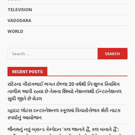
TELEVISION
VADODARA
WORLD
RECENT POSTS
રાંદેરના ગૌરાંગભાઈ ભગત છેલ્લા 20 વર્ષથી નિઃશુલ્ક સ્વિમિંગ
તાલીમ આપી રહ્યા છે તેમના શિષ્યો નેશનલથી ઈન્ટરનેશનલ
સુધી જીતે છે મેડલ
વ્હાઇટ લોટસ ઇન્ટરનેશનલ સ્કૂલમાં વિચારોત્તેજક શેરી નાટક
સ્પર્ધાનું આયોજન
જૈનમનું નવું બ્રાન્ડ કેમ્પેઇન ‘કલ જાનતે હૈં, કલ બનાતે હૈં’: