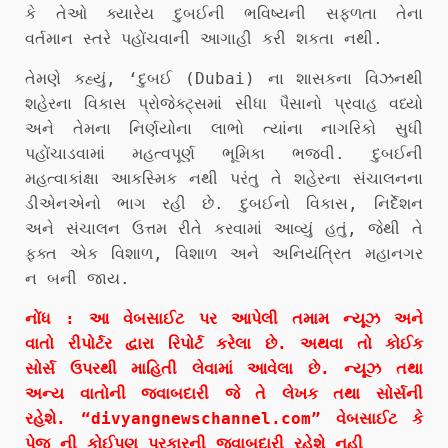
કે તેઓ ક્યારેય દુબઈની ભવિષ્યની સફળતા તેના
વર્તમાન સ્તરે પહોંચવાની આગાહી કરી શકતા નથી.
તેમણે કહ્યું, ‘દુબઈ (Dubai) ના શાસકના વિઝનથી
શહેરના વિકાસ પ્રોજેક્ટ્સમાં સીધા પૈસાનો પ્રવાહ વધ્યો
અને તેમના નિર્ણયોના લાભો ત્યાંના નાગરિકો સુધી
પહોંચાડવામાં મહત્વપૂર્ણ ભૂમિકા ભજવી. દુબઈની
મહત્વાકાંક્ષા આકસ્મિક નથી પરંતુ તે શહેરના સંચાલનના
ડીએનએનો ભાગ રહી છે. દુબઈનો વિકાસ, નિર્દેશન
અને સંચાલન ઉત્તમ રીતે કરવામાં આવ્યું હતું, જેથી તે
ફક્ત એક વિશાળ, વિશાળ અને અનિયંત્રિત મહાનગર
ન બની જાય.
નોંધ : આ વેબસાઈટ પર આપેલી તમામ ન્યૂઝ અને
વાતો રીપોર્ટર દ્વારા રિપોર્ટ કરેલા છે. અથવા તો કોઈક
સોર્સ ઉપરથી માહિતી લેવામાં આવેલા છે. ન્યૂઝ તથા
અન્ય વાતોની જવાબદારી જે તે લેખક તથા સોર્સની
રહેશે. “divyangnewschannel.com” વેબસાઈટ કે
પેજ ની કોઈપણ પ્રકારની જવાબદારી રહેશે નહી