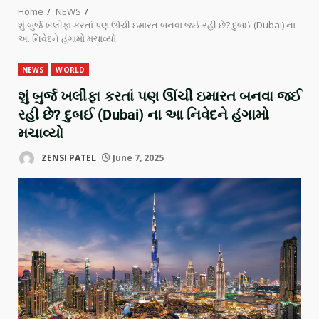
Home
NEWS
શું બુર્જ ખલીફા કરતાં પણ ઊંચી ઇમારત બનવા જઈ રહી છે? દુબઈ (Dubai) ના
આ નિવેદને હંગામો મચાવ્યો
NEWS
WORLD
શું બુર્જ ખલીફા કરતાં પણ ઊંચી ઇમારત બનવા જઈ
રહી છે? દુબઈ (Dubai) ના આ નિવેદને હંગામો
મચાવ્યો
ZENSI PATEL
June 7, 2025