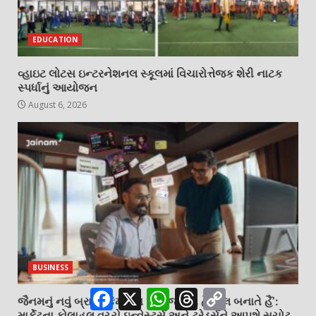
EDUCATION
વ્હાઇટ લોટસ ઇન્ટરનેશનલ સ્કૂલમાં વિચારોત્તેજક શેરી નાટક
સ્પર્ધાનું આયોજન
August 6, 2026
BUSINESS
Facebook
X
WhatsApp
Threads
Copy
જૈનમનું નવું બ્રાન્ડ કેમ્પેઇન ‘કલ જાનતે હૈં, કલ બનાતે હૈં’:
Link
માર્કેટના કોલાહલ વચ્ચે ઇન્વેસ્ટર્સ અને ટ્રેડર્સને આપશે સચોટ