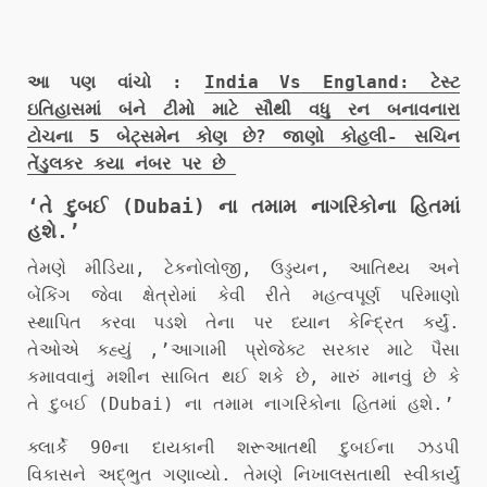
આ પણ વાંચો :
India Vs England: ટેસ્ટ
ઇતિહાસમાં બંને ટીમો માટે સૌથી વધુ રન બનાવનારા
ટોચના 5 બેટ્સમેન કોણ છે? જાણો કોહલી- સચિન
તેંડુલકર કયા નંબર પર છે
‘તે દુબઈ (Dubai) ના તમામ નાગરિકોના હિતમાં
હશે.’
તેમણે મીડિયા, ટેકનોલોજી, ઉડ્ડયન, આતિથ્ય અને
બેંકિંગ જેવા ક્ષેત્રોમાં કેવી રીતે મહત્વપૂર્ણ પરિમાણો
સ્થાપિત કરવા પડશે તેના પર ધ્યાન કેન્દ્રિત કર્યું.
તેઓએ કહ્યું ,’આગામી પ્રોજેક્ટ સરકાર માટે પૈસા
કમાવવાનું મશીન સાબિત થઈ શકે છે, મારું માનવું છે કે
તે દુબઈ (Dubai) ના તમામ નાગરિકોના હિતમાં હશે.’
ક્લાર્કે 90ના દાયકાની શરૂઆતથી દુબઈના ઝડપી
વિકાસને અદ્ભુત ગણાવ્યો. તેમણે નિખાલસતાથી સ્વીકાર્યું