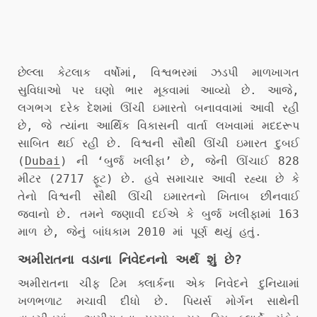
છેલ્લા કેટલાક વર્ષોમાં, વિશ્વભરમાં ઝડપી માળખાગત
સુવિધાઓ પર ઘણો ભાર મૂકવામાં આવ્યો છે. આજે,
લગભગ દરેક દેશમાં ઊંચી ઇમારતો બનાવવામાં આવી રહી
છે, જે ત્યાંના આર્થિક વિકાસની વાર્તા લખવામાં મદદરૂપ
સાબિત થઈ રહી છે. વિશ્વની સૌથી ઊંચી ઇમારત દુબઈ
(
Dubai
) ની ‘બુર્જ ખલીફા’ છે, જેની ઊંચાઈ 828
મીટર (2717 ફૂટ) છે. હવે સમાચાર આવી રહ્યા છે કે
તેનો વિશ્વની સૌથી ઊંચી ઇમારતનો ખિતાબ છીનવાઈ
જવાનો છે. તમને જણાવી દઈએ કે બુર્જ ખલીફામાં 163
માળ છે, જેનું બાંધકામ 2010 માં પૂર્ણ થયું હતું.
અમીરાતના વડાના નિવેદનનો અર્થ શું છે?
અમીરાતના ચીફ ટિમ ક્લાર્કના એક નિવેદને દુનિયામાં
ખળભળાટ મચાવી દીધો છે. પિયર્સ મોર્ગન સાથેની