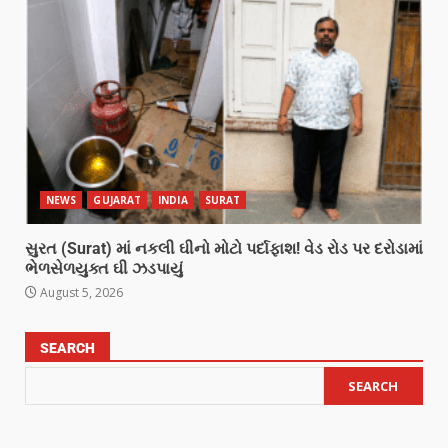
NEWS
GUJARAT
INDIA
SURAT
સુરત (Surat) માં નકલી ઘીનો મોટો પર્દાફાશ! વેડ રોડ પર દરોડામાં
ભેળસેળયુક્ત ઘી ઝડપાયું
August 5, 2026
SEARCH
SEARCH