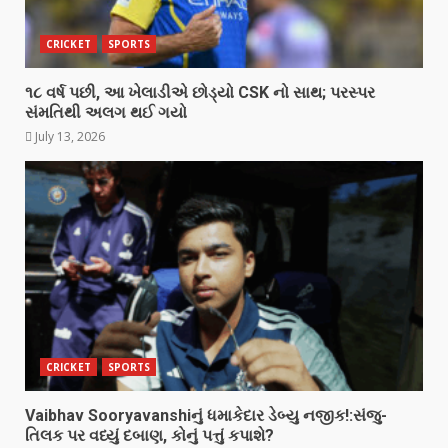
CRICKET
SPORTS
૧૮ વર્ષ પછી, આ ખેલાડીએ છોડ્યો CSK નો સાથ; પરસ્પર
સંમતિથી અલગ થઈ ગયો
July 13, 2026
CRICKET
SPORTS
Vaibhav Sooryavanshiનું ધમાકેદાર ડેબ્યુ નજીક!:સંજુ-
તિલક પર વધ્યું દબાણ, કોનું પત્તું કપાશે?