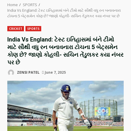
Home
SPORTS
India Vs England: ટેસ્ટ ઇતિહાસમાં બંને ટીમો માટે સૌથી વધુ રન બનાવનારા
ટોચના 5 બેટ્સમેન કોણ છે? જાણો કોહલી- સચિન તેંડુલકર કયા નંબર પર છે
CRICKET
SPORTS
India Vs England: ટેસ્ટ ઇતિહાસમાં બંને ટીમો
માટે સૌથી વધુ રન બનાવનારા ટોચના 5 બેટ્સમેન
કોણ છે? જાણો કોહલી- સચિન તેંડુલકર કયા નંબર
પર છે
ZENSI PATEL
June 7, 2025