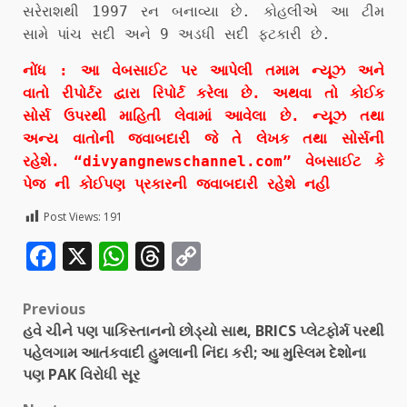
સરેરાશથી 1997 રન બનાવ્યા છે. કોહલીએ આ ટીમ
સામે પાંચ સદી અને 9 અડધી સદી ફટકારી છે.
નોંધ : આ વેબસાઈટ પર આપેલી તમામ ન્યૂઝ અને
વાતો રીપોર્ટર દ્વારા રિપોર્ટ કરેલા છે. અથવા તો કોઈક
સોર્સ ઉપરથી માહિતી લેવામાં આવેલા છે. ન્યૂઝ તથા
અન્ય વાતોની જવાબદારી જે તે લેખક તથા સોર્સની
રહેશે. “divyangnewschannel.com” વેબસાઈટ કે
પેજ ની કોઈપણ પ્રકારની જવાબદારી રહેશે નહી
Post Views:
191
Facebook
X
WhatsApp
Threads
Copy
Link
Previous
હવે ચીને પણ પાકિસ્તાનનો છોડ્યો સાથ, BRICS પ્લેટફોર્મ પરથી
પહેલગામ આતંકવાદી હુમલાની નિંદા કરી; આ મુસ્લિમ દેશોના
પણ PAK વિરોધી સૂર