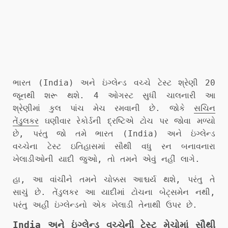
ભારત (India) અને ઇંગ્લેન્ડ વચ્ચે ટેસ્ટ શ્રેણી 20
જૂનથી શરૂ થશે. 4 ઓગસ્ટ સુધી ચાલનારી આ
શ્રેણીમાં કુલ પાંચ મેચ રમવાની છે. જોકે
સચિન
તેંડુલકર
ઘણીવાર રેકોર્ડની દ્રષ્ટિએ ટોચ પર જોવા મળ્યો
છે, પરંતુ જો તમે ભારત (India) અને ઇંગ્લેન્ડ
વચ્ચેના ટેસ્ટ ઇતિહાસમાં સૌથી વધુ રન બનાવનારા
ખેલાડીઓની યાદી જુઓ, તો તમને એવું નહીં લાગે.
હા, આ વાંચીને તમને ચોક્કસ આશ્ચર્ય થશે, પરંતુ તે
સાચું છે. તેંડુલકર આ યાદીમાં ટોચના બેટ્સમેન નથી,
પરંતુ અહીં ઇંગ્લેન્ડનો એક ખેલાડી તેનાથી ઉપર છે.
India અને ઇંગ્લેન્ડ વચ્ચેની ટેસ્ટ મેચોમાં સૌથી