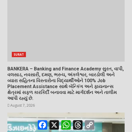
SURAT
BANKERA – Banking and Finance Academy સુરત, વાપી,
વલસાડ, નવસારી, દમણ, ભરુચ, અંકલેશ્વર, બારડોલી અને
વ્યારા સહિતના વિસ્તારોના વિદ્યાર્થીઓને 100% Job
Placement Assistance સાથે બૅન્કિંગ અને ફાયનાન્સ
ક્ષેત્રમાં સફળ કારકિર્દી બનાવવા માટે માર્ગદર્શન અને તાલીમ
આપી રહ્યું છે.
August 7, 2026
Facebook
X
WhatsApp
Threads
Copy
Link