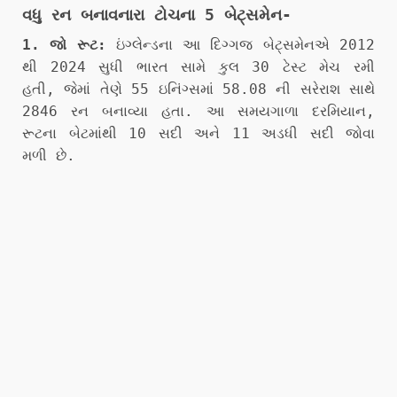
વધુ રન બનાવનારા ટોચના 5 બેટ્સમેન-
1. જો રૂટ:
ઇંગ્લેન્ડના આ દિગ્ગજ બેટ્સમેનએ 2012
થી 2024 સુધી ભારત સામે કુલ 30 ટેસ્ટ મેચ રમી
હતી, જેમાં તેણે 55 ઇનિંગ્સમાં 58.08 ની સરેરાશ સાથે
2846 રન બનાવ્યા હતા. આ સમયગાળા દરમિયાન,
રૂટના બેટમાંથી 10 સદી અને 11 અડધી સદી જોવા
મળી છે.