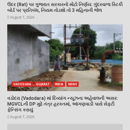
ઉંદર (Rat) પર ગુજરાત સરકારનો મોટો નિર્ણય: ગુંદરવાળા સ્ટિકી
બોર્ડ પર પ્રતિબંધ, નિયમ તોડશો તો 3 મહિનાની જેલ
August 7, 2026
VADODARA
GUJARAT
INDIA
NEWS
વડોદરા (Vadodara) માં દિવ્યાંગ ન્યૂઝના અહેવાલની અસર:
MGVCLની DP મુદ્દે તંત્ર હરકતમાં, આંગણવાડી પાસે સેફ્ટી
ફેન્સિંગ કરાયું
August 7, 2026