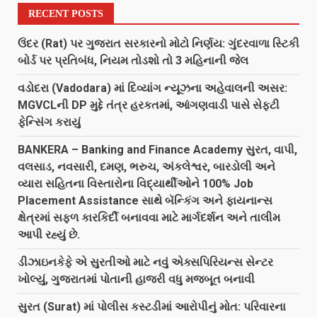
RECENT POSTS
ઉંદર (Rat) પર ગુજરાત સરકારનો મોટો નિર્ણય: ગુંદરવાળા સ્ટિકી
બોર્ડ પર પ્રતિબંધ, નિયમ તોડશો તો 3 મહિનાની જેલ
વડોદરા (Vadodara) માં દિવ્યાંગ ન્યૂઝના અહેવાલની અસર:
MGVCLની DP મુદ્દે તંત્ર હરકતમાં, આંગણવાડી પાસે સેફ્ટી
ફેન્સિંગ કરાયું
BANKERA – Banking and Finance Academy સુરત, વાપી,
વલસાડ, નવસારી, દમણ, ભરુચ, અંકલેશ્વર, બારડોલી અને
વ્યારા સહિતના વિસ્તારોના વિદ્યાર્થીઓને 100% Job
Placement Assistance સાથે બૅન્કિંગ અને ફાયનાન્સ
ક્ષેત્રમાં સફળ કારકિર્દી બનાવવા માટે માર્ગદર્શન અને તાલીમ
આપી રહ્યું છે.
ડીઝાઇનકેફે એ સુરતીઓ માટે નવું એક્સપિરિયન્સ સેન્ટર
ખોલ્યું, ગુજરાતમાં પોતાની હાજરી વધુ મજબૂત બનાવી
સુરત (Surat) માં પોલીસ કસ્ટડીમાં આરોપીનું મોત: પરિવારના