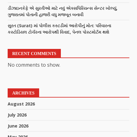
ડીઝાઇનકેફે એ સુરતીઓ માટે નવું એક્સપિરિયન્સ સેન્ટર ખોલ્યું,
ગુજરાતમાં પોતાની હાજરી વધુ મજબૂત બનાવી
સુરત (Surat) માં પોલીસ કસ્ટડીમાં આરોપીનું મોત: પરિવારના
કસ્ટોડિયલ ટોર્ચરના આરોપથી વિવાદ, પેનલ પોસ્ટમોર્ટમ થશે
RECENT COMMENTS
No comments to show.
ARCHIVES
August 2026
July 2026
June 2026
May 2026