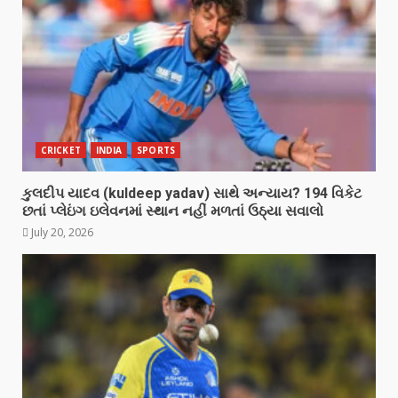
CRICKET
INDIA
SPORTS
કુલદીપ યાદવ (kuldeep yadav) સાથે અન્યાય? 194 વિકેટ
છતાં પ્લેઇંગ ઇલેવનમાં સ્થાન નહીં મળતાં ઉઠ્યા સવાલો
July 20, 2026