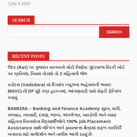
July 4, 2026
SEARCH
SEARCH
RECENT POSTS
ઉંદર (Rat) પર ગુજરાત સરકારનો મોટો નિર્ણય: ગુંદરવાળા સ્ટિકી બોર્ડ
પર પ્રતિબંધ, નિયમ તોડશો તો 3 મહિનાની જેલ
વડોદરા (Vadodara) માં દિવ્યાંગ ન્યૂઝના અહેવાલની અસર:
MGVCLની DP મુદ્દે તંત્ર હરકતમાં, આંગણવાડી પાસે સેફ્ટી ફેન્સિંગ
કરાયું
BANKERA – Banking and Finance Academy સુરત, વાપી,
વલસાડ, નવસારી, દમણ, ભરુચ, અંકલેશ્વર, બારડોલી અને વ્યારા
સહિતના વિસ્તારોના વિદ્યાર્થીઓને 100% Job Placement
Assistance સાથે બૅન્કિંગ અને ફાયનાન્સ ક્ષેત્રમાં સફળ કારકિર્દી
બનાવવા માટે માર્ગદર્શન અને તાલીમ આપી રહ્યું છે.