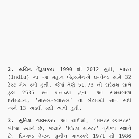
2. સચિન તેંડુલકર:
1990 થી 2012 સુધી, ભારત
(India) ના આ મહાન બેટ્સમેનએ ઇંગ્લેન્ડ સામે 32
ટેસ્ટ મેચ રમી હતી, જેમાં તેણે 51.73 ની સરેરાશ સાથે
કુલ 2535 રન બનાવ્યા હતા. આ સમયગાળા
દરમિયાન, ‘માસ્ટર-બ્લાસ્ટર’ ના બેટમાંથી સાત સદી
અને 13 અડધી સદી આવી હતી.
3. સુનિલ ગાવસ્કર:
આ યાદીમાં, ‘માસ્ટર-બ્લાસ્ટર’
બીજા સ્થાને છે, જ્યારે ‘લિટલ માસ્ટર’ ત્રીજા સ્થાને
છે. દિગ્ગજ કેપ્ટન સુનીલ ગાવસ્કરે 1971 થી 1986