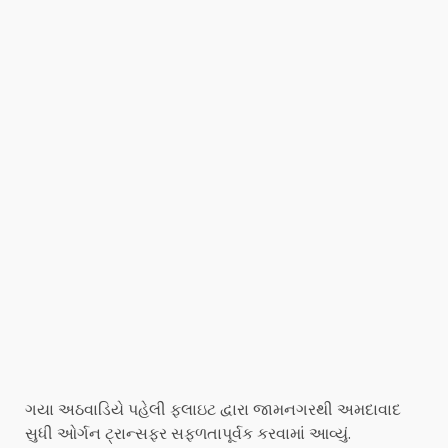
ગયા અઠવાડિયે પહેલી ફ્લાઇટ દ્વારા જામનગરથી અમદાવાદ
સુધી ઓર્ગન ટ્રાન્સફર સફળતાપૂર્વક કરવામાં આવ્યું.