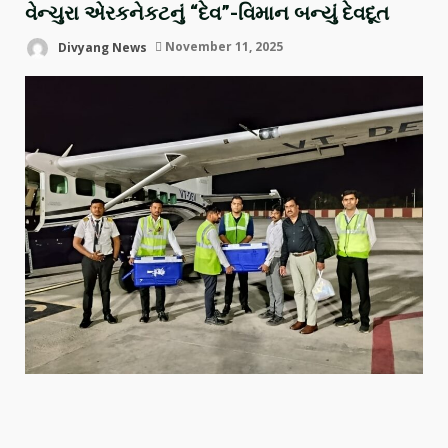
વેન્ચુરા એરકનેકટનું “દેવ”-વિમાન બન્યું દેવદૂત
Divyang News
November 11, 2025