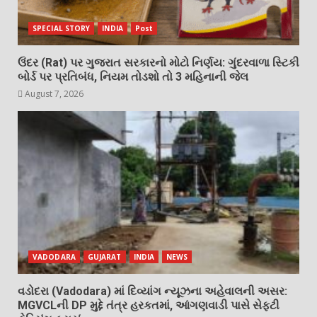
SPECIAL STORY
INDIA
Post
ઉંદર (Rat) પર ગુજરાત સરકારનો મોટો નિર્ણય: ગુંદરવાળા સ્ટિકી
બોર્ડ પર પ્રતિબંધ, નિયમ તોડશો તો 3 મહિનાની જેલ
August 7, 2026
VADODARA
GUJARAT
INDIA
NEWS
વડોદરા (Vadodara) માં દિવ્યાંગ ન્યૂઝના અહેવાલની અસર:
MGVCLની DP મુદ્દે તંત્ર હરકતમાં, આંગણવાડી પાસે સેફ્ટી