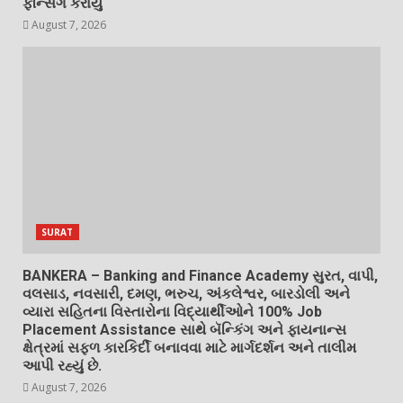
ફેન્સિંગ કરાયું
August 7, 2026
SURAT
BANKERA – Banking and Finance Academy સુરત, વાપી,
વલસાડ, નવસારી, દમણ, ભરુચ, અંકલેશ્વર, બારડોલી અને
વ્યારા સહિતના વિસ્તારોના વિદ્યાર્થીઓને 100% Job
Placement Assistance સાથે બૅન્કિંગ અને ફાયનાન્સ
ક્ષેત્રમાં સફળ કારકિર્દી બનાવવા માટે માર્ગદર્શન અને તાલીમ
આપી રહ્યું છે.
August 7, 2026