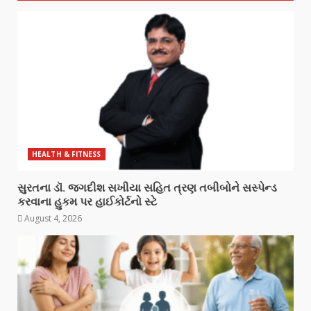
HEALTH & FITNESS
સુરતના ડૉ. જગદીશ સખીયા સહિત ત્રણ તબીબોને સસ્પેન્ડ
કરવાના હુકમ પર હાઈકોર્ટનો સ્ટે
August 4, 2026