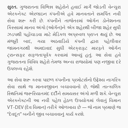
સુરત.
ગુજરાતના વિભિન્ન શહેરોને હવાઈ માર્ગે જોડતી વેન્ચુરા
એરકનેક્ટ એરલાઇન કંપનીએ હવે માનવતાને સમર્પિત નવી
સેવા શરૂ કરી છે. કંપનીને તાજેતરમાં ઓર્ગન ડોનેશનના
કિસ્સામાં માનવ અંગો (ઓર્ગન)ને એક શહેરથી બીજા શહેર સુધી
ઝડપથી પહોંચાડવા માટે મેડિકલ અપ્રુવલ પ્રાપ્ત થયું છે. આ
મંજૂરી બાદ, ગયા અઠવાડિયે કંપની દ્વારા પહેલીવાર
જામનગરથી અમદાવાદ સુધી એરક્રાફ્ટ મારફતે ઓર્ગન
ટ્રાન્સફર સફળતાપૂર્વક કરવામાં આવ્યું હતું. આ સેવા હવે
ગુજરાતના વિવિધ શહેરો તેમજ અન્ય રાજ્યોમાં પણ નજીવા દરે
ઉપલબ્ધ રહેશે.
આ સેવા શરૂ કરવા પાછળ કંપનીના પ્રમોટર્સનો ઉદ્દેશ્ય નાગરિક
સેવા સાથે જ માનવજીવન બચાવવાનો છે, જેથી તાત્કાલિક
સ્થિતિમાં જરૂરિયાતમંદ દર્દીને સમયસર અંગો મળી શકે. વેન્ચુરા
એરકનેક્ટની આ નવી પહેલ હેઠળ ઉપયોગમાં લેવાતું વિમાન
VT-DEV (દેવ વિમાન) તરીકે ઓળખાય છે — જે નામ પ્રમાણે જ
“દેવદૂત” બનીને જીવ બચાવવાનું કાર્ય કરશે.