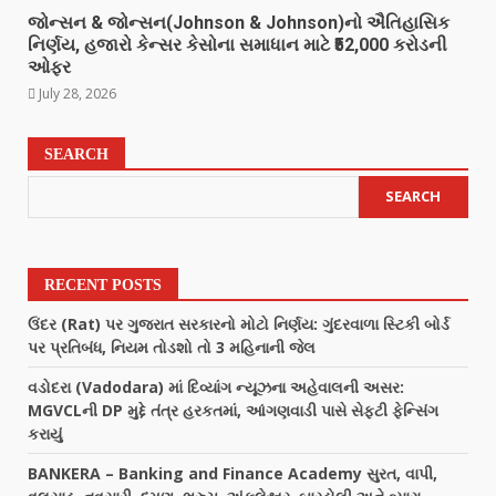
જોન્સન & જોન્સન(Johnson & Johnson)નો ઐતિહાસિક
નિર્ણય, હજારો કેન્સર કેસોના સમાધાન માટે ₹52,000 કરોડની
ઓફર
July 28, 2026
SEARCH
SEARCH
RECENT POSTS
ઉંદર (Rat) પર ગુજરાત સરકારનો મોટો નિર્ણય: ગુંદરવાળા સ્ટિકી બોર્ડ
પર પ્રતિબંધ, નિયમ તોડશો તો 3 મહિનાની જેલ
વડોદરા (Vadodara) માં દિવ્યાંગ ન્યૂઝના અહેવાલની અસર:
MGVCLની DP મુદ્દે તંત્ર હરકતમાં, આંગણવાડી પાસે સેફ્ટી ફેન્સિંગ
કરાયું
BANKERA – Banking and Finance Academy સુરત, વાપી,