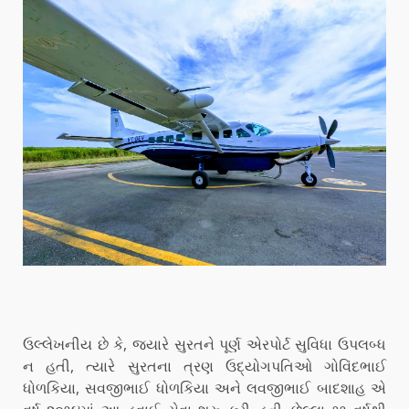
ઉલ્લેખનીય છે કે, જ્યારે સુરતને પૂર્ણ એરપોર્ટ સુવિધા ઉપલબ્ધ
ન હતી, ત્યારે સુરતના ત્રણ ઉદ્યોગપતિઓ ગોવિંદભાઈ
ધોળકિયા, સવજીભાઈ ધોળકિયા અને લવજીભાઈ બાદશાહ એ