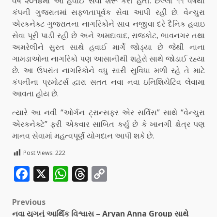
વર્ષ ૨૦૧૪માં આ હવાઈ સેવા શરૂ કરી હતી. છેલ્લા ૧૧ વર્ષથી
કંપની ગુજરાતમાં સફળતાપૂર્વક સેવા આપી રહી છે. વેન્ચુરા
એરકનેક્ટ ગુજરાતના નાગરિકોને સાવ નજીવા દરે દૈનિક હવાઇ
સેવા પૂરી પાડી રહી છે અને અમદાવાદ, રાજકોટ, ભાવનગર તથા
અમરેલીને સુરત સાથે હવાઈ માર્ગે જોડ્યા છે જેથી નાના
ગામડાઓના નાગરિકો પણ આસાનીથી શહેરો સાથે જોડાઈ રહ્યા
છે. આ ઉપરાંત નાગરિકોને વધુ સારી સુવિધા મળી રહે તે માટે
કંપનીના પ્રમોટર્સ દ્વારા સતત નવા નવા ઇનિશિયેટિવ લેવામા
આવતા હોય છે.
ત્યારે આ નવી “ઓર્ગન ટ્રાન્સફર એર સર્વિસ” સાથે “વેન્ચુરા
એરકનેક્ટે” ફરી એકવાર સાબિત કર્યું છે કે ખાનગી ક્ષેત્ર પણ
માનવ સેવામાં મહત્વપૂર્ણ યોગદાન આપી શકે છે.
Post Views:
222
Facebook
X
WhatsApp
Threads
Copy
Link
Previous
નવા યુગનું આર્થિક વિશ્વાસ – Aryan Anna Group સાથે