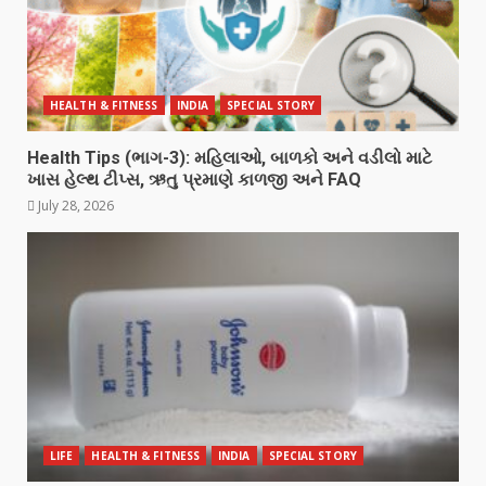
HEALTH & FITNESS
INDIA
SPECIAL STORY
Health Tips (ભાગ-3): મહિલાઓ, બાળકો અને વડીલો માટે
ખાસ હેલ્થ ટીપ્સ, ઋતુ પ્રમાણે કાળજી અને FAQ
July 28, 2026
LIFE
HEALTH & FITNESS
INDIA
SPECIAL STORY