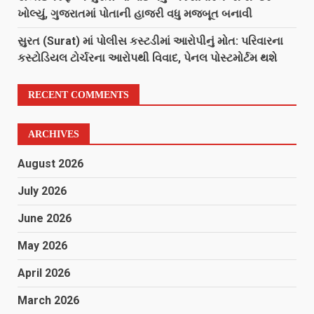
ખોલ્યું, ગુજરાતમાં પોતાની હાજરી વધુ મજબૂત બનાવી
સુરત (Surat) માં પોલીસ કસ્ટડીમાં આરોપીનું મોત: પરિવારના
કસ્ટોડિયલ ટોર્ચરના આરોપથી વિવાદ, પેનલ પોસ્ટમોર્ટમ થશે
RECENT COMMENTS
ARCHIVES
August 2026
July 2026
June 2026
May 2026
April 2026
March 2026