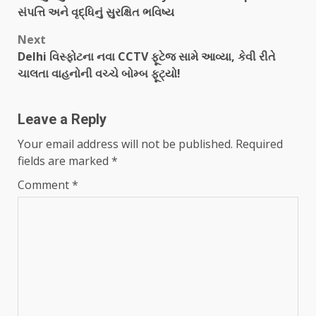
સંપત્તિ અને વૃદ્ધિનું સુરક્ષિત ભવિષ્ય
Next
Delhi વિસ્ફોટના નવા CCTV ફૂટેજ સામે આવ્યા, કેવી રીતે
ચાલતા વાહનોની વચ્ચે બોમ્બ ફૂટ્યો!
Leave a Reply
Your email address will not be published.
Required
fields are marked
*
Comment
*