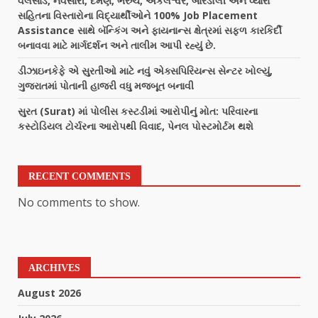
વલસાડ, નવસારી, દમણ, ભરુચ, અંકલેશ્વર, બારડોલી અને વ્યારા
સહિતના વિસ્તારોના વિદ્યાર્થીઓને 100% Job Placement
Assistance સાથે બૅન્કિંગ અને ફાયનાન્સ ક્ષેત્રમાં સફળ કારકિર્દી
બનાવવા માટે માર્ગદર્શન અને તાલીમ આપી રહ્યું છે.
ડીઝાઇનકેફે એ સુરતીઓ માટે નવું એક્સપિરિયન્સ સેન્ટર ખોલ્યું,
ગુજરાતમાં પોતાની હાજરી વધુ મજબૂત બનાવી
સુરત (Surat) માં પોલીસ કસ્ટડીમાં આરોપીનું મોત: પરિવારના
કસ્ટોડિયલ ટોર્ચરના આરોપથી વિવાદ, પેનલ પોસ્ટમોર્ટમ થશે
RECENT COMMENTS
No comments to show.
ARCHIVES
August 2026