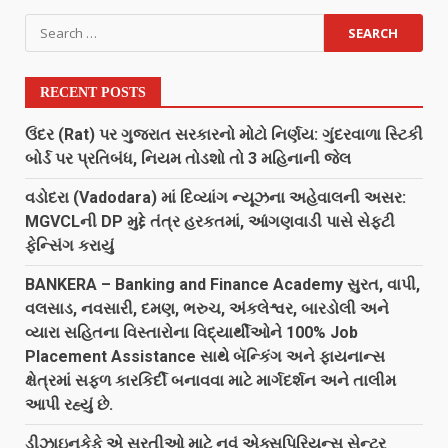
RECENT POSTS
ઉંદર (Rat) પર ગુજરાત સરકારનો મોટો નિર્ણય: ગુંદરવાળા સ્ટિકી
બોર્ડ પર પ્રતિબંધ, નિયમ તોડશો તો 3 મહિનાની જેલ
વડોદરા (Vadodara) માં દિવ્યાંગ ન્યૂઝના અહેવાલની અસર:
MGVCLની DP મુદ્દે તંત્ર હરકતમાં, આંગણવાડી પાસે સેફ્ટી
ફેન્સિંગ કરાયું
BANKERA – Banking and Finance Academy સુરત, વાપી,
વલસાડ, નવસારી, દમણ, ભરુચ, અંકલેશ્વર, બારડોલી અને
વ્યારા સહિતના વિસ્તારોના વિદ્યાર્થીઓને 100% Job
Placement Assistance સાથે બૅન્કિંગ અને ફાયનાન્સ
ક્ષેત્રમાં સફળ કારકિર્દી બનાવવા માટે માર્ગદર્શન અને તાલીમ
આપી રહ્યું છે.
ડીઝાઇનકેફે એ સુરતીઓ માટે નવું એક્સપિરિયન્સ સેન્ટર