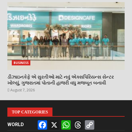
BUSINESS
ડીઝાઇનકેફે એ સુરતીઓ માટે નવું એક્સપિરિયન્સ સેન્ટર
ખોલ્યું, ગુજરાતમાં પોતાની હાજરી વધુ મજબૂત બનાવી
August 7, 2026
TOP CATEGORIES
Facebook
X
WhatsApp
Threads
Copy
WORLD
Link