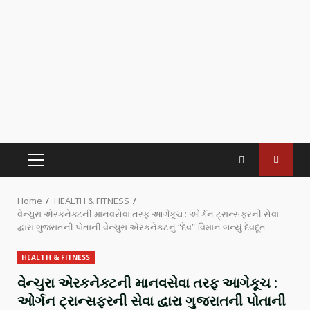
Home
HEALTH & FITNESS
વેન્ચુરા એરકનેક્ટની માનવસેવા તરફ આગેકૂચ : ઓર્ગન ટ્રાન્સફરની સેવા
દ્વારા ગુજરાતની પોતાની વેન્ચુરા એરકનેકટનું “દેવ”-વિમાન બન્યું દેવદૂત
HEALTH & FITNESS
વેન્ચુરા એરકનેક્ટની માનવસેવા તરફ આગેકૂચ :
ઓર્ગન ટ્રાન્સફરની સેવા દ્વારા ગુજરાતની પોતાની