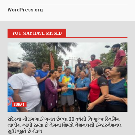
WordPress.org
YOU MAY HAVE MISSED
SURAT
રાંદેરના ગૌરાંગભાઈ ભગત છેલ્લા 20 વર્ષથી નિઃશુલ્ક સ્વિમિંગ
તાલીમ આપી રહ્યા છે તેમના શિષ્યો નેશનલથી ઈન્ટરનેશનલ
સુધી જીતે છે મેડલ