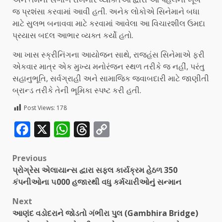
જ પ્રશંસા કરવામાં આવી હતી. અનેક લોકોએ સિનેમાને બધા
માટે સુલભ બનાવવા માટે કરવામાં આવેલા આ વિચારશીલ ઉમદા
પ્રયાસ બદલ આભાર વ્યક્ત કર્યો હતો.
આ ખાસ સ્ક્રીનિંગના આયોજન સાથે, રાજહંસ સિનેમાએ ફરી
એકવાર માત્ર એક મુખ્ય મનોરંજન સ્થળ તરીકે જ નહીં, પરંતુ
સહાનુભૂતિ, સર્વગ્રાહી અને સામાજિક જવાબદારી માટે જાણીતી
બ્રાન્ડ તરીકે તેની ભૂમિકા સ્પષ્ટ કરી હતી.
Post Views:
178
Facebook
X
WhatsApp
Threads
Copy
Link
Previous
પ્રોગ્રેસ એલાયાન્સ દ્વારા સફલ કાર્યક્રમ હેઠળ 350
કંપનીઓના ૫000 હજારથી વધુ કર્મચારીઓનું સન્માન
Next
આણંદ વડોદરાને જોડતો ગંભીરા પુલ (Gambhira Bridge)