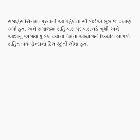
રાજહંસ સિનેમા-ગ્રુપની આ પહેલના સૌ કોઈએ ખૂબ જ વખાણ
કર્યા હતા અને સમાજમાં સહિયારા પ્રયાસ વડે ખુશી અને
આશાનું અજવાળું ફેલાવવાના તેમના આયોજને દિવ્યાંગ બાળકો
સહિત બધા ફેન્સના દિલ જીતી લીધા હતા