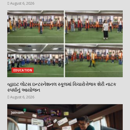
August 6, 2026
EDUCATION
વ્હાઇટ લોટસ ઇન્ટરનેશનલ સ્કૂલમાં વિચારોત્તેજક શેરી નાટક
સ્પર્ધાનું આયોજન
August 6, 2026