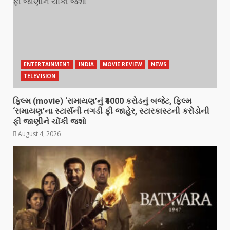
ENTERTAINMENT
INDIA
MOVIE REVIEW
NEWS
TELEVISION
ફિલ્મ (movie) ‘રામાયણ’નું ₹4000 કરોડનું બજેટ, ફિલ્મ
‘રામાયણ’ના સ્ટાર્સની તગડી ફી જાહેર, સ્ટારકાસ્ટની કરોડોની
ફી જાણીને ચોંકી જશો
August 4, 2026