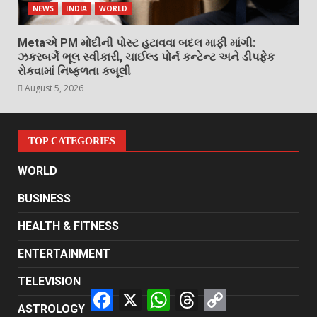
NEWS
INDIA
WORLD
Metaએ PM મોદીની પોસ્ટ હટાવવા બદલ માફી માંગી:
ઝકરબર્ગે ભૂલ સ્વીકારી, ચાઈલ્ડ પોર્ન કન્ટેન્ટ અને ડીપફેક
રોકવામાં નિષ્ફળતા કબૂલી
August 5, 2026
TOP CATEGORIES
WORLD
BUSINESS
HEALTH & FITNESS
ENTERTAINMENT
TELEVISION
Facebook
X
WhatsApp
Threads
Copy
Link
ASTROLOGY