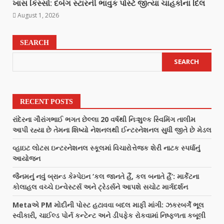
ખાસ કિસ્સો: દબંગ સ્ટારની ભાવુક પોસ્ટે જીત્યા ચાહકોના દિલ
August 1, 2026
SEARCH
SEARCH
RECENT POSTS
રાંદેરના ગૌરાંગભાઈ ભગત છેલ્લા 20 વર્ષથી નિઃશુલ્ક સ્વિમિંગ તાલીમ
આપી રહ્યા છે તેમના શિષ્યો નેશનલથી ઈન્ટરનેશનલ સુધી જીતે છે મેડલ
વ્હાઇટ લોટસ ઇન્ટરનેશનલ સ્કૂલમાં વિચારોત્તેજક શેરી નાટક સ્પર્ધાનું
આયોજન
જૈનમનું નવું બ્રાન્ડ કેમ્પેઇન ‘કલ જાનતે હૈં, કલ બનાતે હૈં’: માર્કેટના
કોલાહલ વચ્ચે ઇન્વેસ્ટર્સ અને ટ્રેડર્સને આપશે સચોટ માર્ગદર્શન
Metaએ PM મોદીની પોસ્ટ હટાવવા બદલ માફી માંગી: ઝકરબર્ગે ભૂલ
સ્વીકારી, ચાઈલ્ડ પોર્ન કન્ટેન્ટ અને ડીપફેક રોકવામાં નિષ્ફળતા કબૂલી