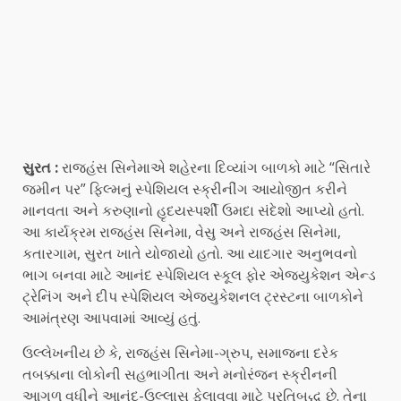
સુરત :
રાજહંસ સિનેમાએ શહેરના દિવ્યાંગ બાળકો માટે “સિતારે
જમીન પર” ફિલ્મનું સ્પેશિયલ સ્ક્રીનીંગ આયોજીત કરીને
માનવતા અને કરુણાનો હૃદયસ્પર્શી ઉમદા સંદેશો આપ્યો હતો.
આ કાર્યક્રમ રાજહંસ સિનેમા, વેસુ અને રાજહંસ સિનેમા,
કતારગામ, સુરત ખાતે યોજાયો હતો. આ યાદગાર અનુભવનો
ભાગ બનવા માટે આનંદ સ્પેશિયલ સ્કૂલ ફોર એજ્યુકેશન એન્ડ
ટ્રેનિંગ અને દીપ સ્પેશિયલ એજ્યુકેશનલ ટ્રસ્ટના બાળકોને
આમંત્રણ આપવામાં આવ્યું હતું.
ઉલ્લેખનીય છે કે, રાજહંસ સિનેમા-ગ્રુપ, સમાજના દરેક
તબક્કાના લોકોની સહભાગીતા અને મનોરંજન સ્ક્રીનની
આગળ વધીને આનંદ-ઉલ્લાસ ફેલાવવા માટે પ્રતિબદ્ધ છે. તેના