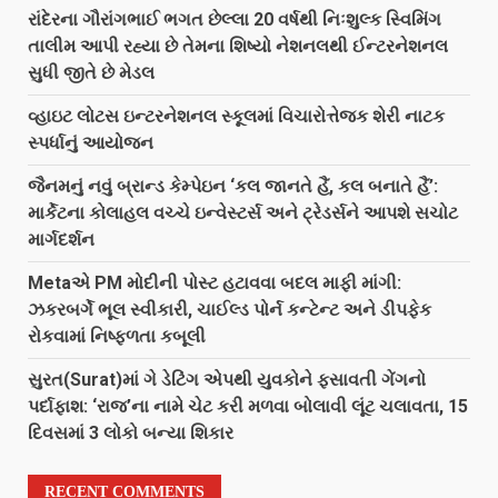
રાંદેરના ગૌરાંગભાઈ ભગત છેલ્લા 20 વર્ષથી નિઃશુલ્ક સ્વિમિંગ
તાલીમ આપી રહ્યા છે તેમના શિષ્યો નેશનલથી ઈન્ટરનેશનલ
સુધી જીતે છે મેડલ
વ્હાઇટ લોટસ ઇન્ટરનેશનલ સ્કૂલમાં વિચારોત્તેજક શેરી નાટક
સ્પર્ધાનું આયોજન
જૈનમનું નવું બ્રાન્ડ કેમ્પેઇન ‘કલ જાનતે હૈં, કલ બનાતે હૈં’:
માર્કેટના કોલાહલ વચ્ચે ઇન્વેસ્ટર્સ અને ટ્રેડર્સને આપશે સચોટ
માર્ગદર્શન
Metaએ PM મોદીની પોસ્ટ હટાવવા બદલ માફી માંગી:
ઝકરબર્ગે ભૂલ સ્વીકારી, ચાઈલ્ડ પોર્ન કન્ટેન્ટ અને ડીપફેક
રોકવામાં નિષ્ફળતા કબૂલી
સુરત(Surat)માં ગે ડેટિંગ એપથી યુવકોને ફસાવતી ગેંગનો
પર્દાફાશ: ‘રાજ’ના નામે ચેટ કરી મળવા બોલાવી લૂંટ ચલાવતા, 15
દિવસમાં 3 લોકો બન્યા શિકાર
RECENT COMMENTS