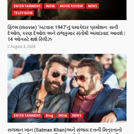
ENTERTAINMENT
INDIA
MOVIE REVIEW
NEWS
TELEVISION
ફિલ્મ (movie) ‘બટવારા 1947’નું ધમાકેદાર પ્રમોશન: સની
દેઓલ, કરણ દેઓલ અને રાજકુમાર સંતોષી અમદાવાદ આવશે |
14 ઓગસ્ટે થશે રિલીઝ
August 4, 2026
ENTERTAINMENT
Blog
INDIA
NEWS
સલમાન ખાન (Salman Khan)અને સંજય દત્તની મિત્રતાનો