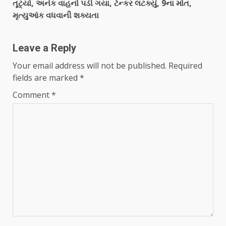
તૂટ્યો, અનેક વાહનો પડી ગયા, ટેન્કર લટક્યું, 9ના મોત,
મૃત્યુઆંક વધવાની શક્યતા
Leave a Reply
Your email address will not be published.
Required
fields are marked
*
Comment
*