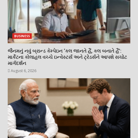
BUSINESS
જૈનમનું નવું બ્રાન્ડ કેમ્પેઇન ‘કલ જાનતે હૈં, કલ બનાતે હૈં’:
માર્કેટના કોલાહલ વચ્ચે ઇન્વેસ્ટર્સ અને ટ્રેડર્સને આપશે સચોટ
માર્ગદર્શન
August 6, 2026