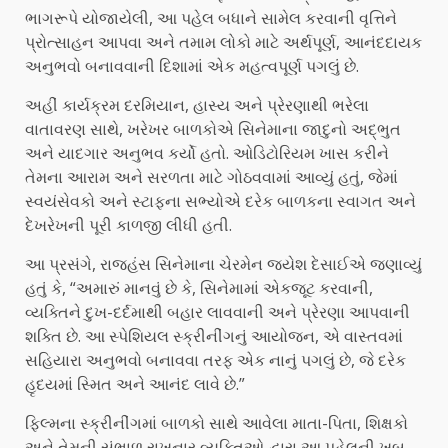
ભાગરૂપે યોજાયેલી, આ ​​પહેલ બધાને સામેલ કરવાની વૃત્તિને
પ્રોત્સાહન આપવા અને તમામ લોકો માટે અર્થપૂર્ણ, આનંદદાયક
અનુભવો બનાવવાની દિશામાં એક મહત્વપૂર્ણ પગલું છે.
અહીં કાર્યક્રમ દરમિયાન, હાસ્ય અને પ્રેરણાથી ભરેલા
વાતાવરણ સાથે, ખરેખર બાળકોએ સિનેમાના જાદુનો અદ્ભુત
અને યાદગાર અનુભવ કર્યો હતો. ઓડિટોરિયમ ખાસ કરીને
તેમના આરામ અને સરળતા માટે ગોઠવવામાં આવ્યું હતું, જેમાં
સ્વયંસેવકો અને સ્ટાફના સભ્યોએ દરેક બાળકના સ્વાગત અને
દેખરેખની પૂરી કાળજી લીધી હતી.
આ પ્રસંગે, રાજહંસ સિનેમાના ચેરમેન જયેશ દેસાઈએ જણાવ્યું
હતું કે, “અમારું માનવું છે કે, સિનેમામાં એકજૂટ કરવાની,
વ્યક્તિને દુખ-દર્દમાથી બહાર લાવવાની અને પ્રેરણા આપવાની
શક્તિ છે. આ સ્પેશિયલ સ્ક્રીનીંગનું આયોજન, એ વાસ્તવમાં
સહિયારા અનુભવો બનાવવા તરફ એક નાનું પગલું છે, જે દરેક
હૃદયમાં સ્મિત અને આનંદ લાવે છે.”
ફિલ્મના સ્ક્રીનીંગમાં બાળકો સાથે આવેલા માતા-પિતા, શિક્ષકો
અને તેમની સંભાળ રાખનાર વ્યક્તિઓ દ્વારા આ પહેલની ખૂબ