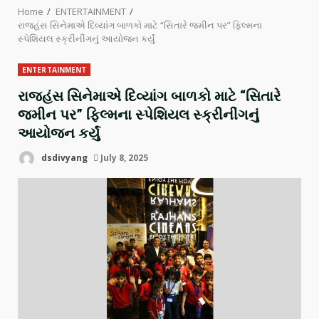
Home
ENTERTAINMENT
રાજહંસ સિનેમાએ દિવ્યાંગ બાળકો માટે “સિતારે જમીન પર” ફિલ્મના
સ્પેશિયલ સ્ક્રીનીંગનું આયોજન કર્યું
ENTERTAINMENT
રાજહંસ સિનેમાએ દિવ્યાંગ બાળકો માટે “સિતારે
જમીન પર” ફિલ્મના સ્પેશિયલ સ્ક્રીનીંગનું
આયોજન કર્યું
dsdivyang
July 8, 2025