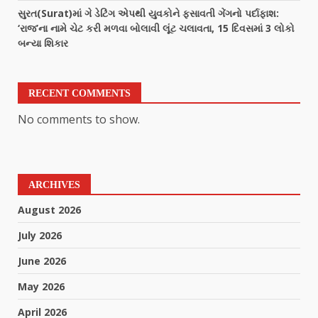
સુરત(Surat)માં ગે ડેટિંગ એપથી યુવકોને ફસાવતી ગેંગનો પર્દાફાશ:
‘રાજ’ના નામે ચેટ કરી મળવા બોલાવી લૂંટ ચલાવતા, 15 દિવસમાં 3 લોકો
બન્યા શિકાર
RECENT COMMENTS
No comments to show.
ARCHIVES
August 2026
July 2026
June 2026
May 2026
April 2026