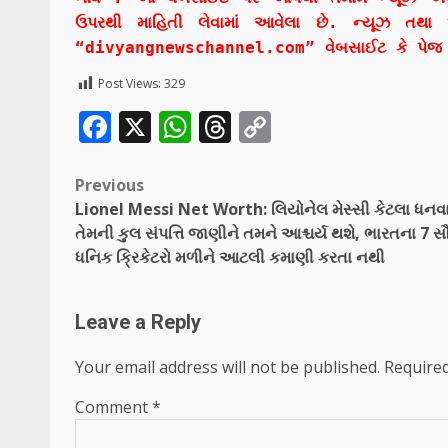
ઉપરથી માહિતી લેવામાં આવેલા છે. ન્યૂઝ તથા 
“divyangnewschannel.com” વેબસાઈટ કે પેજ ન
Post Views:
329
Facebook
X
WhatsApp
Threads
Copy
Link
Post
Previous
Lionel Messi Net Worth: લિયોનેલ મેસ્સી કેટલા ધનવા
navigation
તેમની કુલ સંપત્તિ જાણીને તમને આશ્ચર્ય થશે, ભારતના 7 સ
ધનિક ક્રિકેટરો મળીને આટલી કમાણી કરતા નથી
Leave a Reply
Your email address will not be published.
Required
Comment
*