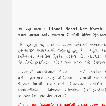
આ પણ વાંચો :
Lionel Messi Net Worth: લિય
તમને આશ્ચર્ય થશે, ભારતના 7 સૌથી ધનિક ક્રિકે
IPL હરાજી પહેલા છેલ્લી ઘડીએ ઉમેરાઓ અસામાન્ય
ફ્રેન્ચાઇઝ અધિકારીએ જણાવ્યું હતું કે, “પહેલા ક
દરમિયાન, ભારતીય ક્રિકેટ કંટ્રોલ બોર્ડ (BCCI)
ખેલાડીઓ ટુર્નામેન્ટના મોટાભાગના સમય માટે ઉપલબ્ધ
બાંગ્લાદેશી ખેલાડીઓની ઉપલબ્ધતા અંગે કેટલીક 
પ્રતિબદ્ધતાઓને કારણે એપ્રિલમાં બાંગ્લાદેશી ખેલ
કેટલાક વિદેશી ખેલાડીઓની ઉપલબ્ધતા મર્યાદિ
(ઓસ્ટ્રેલિયા), વિલિયમ સધરલેન્ડ (ઓસ્ટ્રેલિ
આફ્રિકા)નો સમાવેશ થાય છે.
નોંધ : આ વેબસાઈટ પર આપેલી તમામ ન્યૂઝ અને વાત