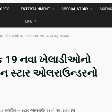
PORTS
ENTERTAINMENT
SPECIAL STORY
SCIEN
LIFE
ાવેશ, એક મલેશિયન સ્ટાર ઓલરાઉન્ડરનો પણ સમાવેશ
ક 19 નવા ખેલાડીઓનો
ન સ્ટાર ઓલરાઉન્ડરનો