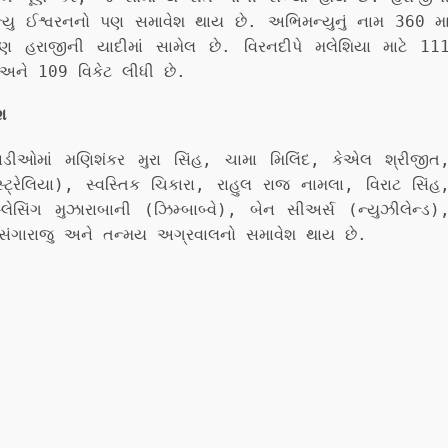
ન્યુ ઈશ્વરનનો પણ સમાવેશ થાય છે. અભિમન્યુનું નામ 360 મ
 હરાજીની યાદીમાં સામેલ છે. વિરનદીપે મલેશિયા માટે 11
 અને 109 વિકેટ લીધી છે.
શ
લાડીઓમાં મણિશંકર મુરા સિંહ, ચામા મિલિંદ, કેએલ શ્રીજીત
રેલિયા), સ્વસ્તિક ચિકારા, રાહુલ રાજ નામલા, વિરાટ સિંહ
લેસિંગ મુઝારાબાની (ઝિમ્બાબ્વે), બેન સીઅર્સ (ન્યુઝીલેન્ડ)
 સંગારાજુ અને તન્મય અગ્રવાલનો સમાવેશ થાય છે.