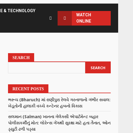
CE & TECHNOLOGY
WATCH
ONLINE
SEARCH
SEARCH
RECENT POSTS
ભરૂચ (Bharuch) માં રાણીપુરા રેલવે ગરનાળાનો ગંભીર સવાલ:
ખેડૂતોની હાલાકી વચ્ચે કન્ટેનર હબનો વિકાસ
સલમાન (Salman) ખાનના ગેલેક્સી એપાર્ટમેન્ટ બહાર
પોલીસકર્મીનું મોત: લોરેન્સ ગેંગથી સુરક્ષા માટે હતા તૈનાત, ઓન
ડ્યુટી ઢળી પડ્યા