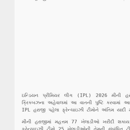
ઇન્ડિયન પ્રીમિયર લીગ (IPL) 2026 મીની હર
ક્રિકબઝના અહેવાલમાં આ વાતની પુષ્ટિ કરવામાં 
IPL હરાજી પહેલા ફ્રેન્ચાઇઝી ટીમોને અંતિમ યાદી
મીની હરાજીમાં મહત્તમ 77 ખેલાડીઓ ખરીદી શકાય
ફ્રેન્ચાઇઝી ટીમો 25 ખેલાડીઓની તેમની સંબંધિત ટી