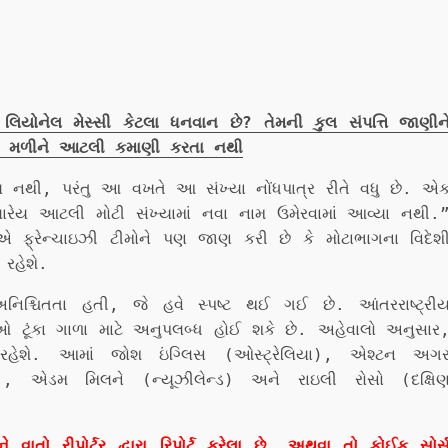
ોનેલ મેસ્સી કેટલા ધનવાન છે? તેમની કુલ સંપત્તિ જાણીન
ટરો મળીને આટલી કમાણી કરતા નથી
 નથી, પરંતુ આ વખતે આ સંખ્યા નોંધપાત્ર રીતે વધુ છે. એ
્યારેય આટલી મોટી સંખ્યામાં નવા નામ ઉમેરવામાં આવ્યા નથી.
 એ ફ્રેન્ચાઇઝી ટીમોને પણ જાણ કરી છે કે મોટાભાગના વિદેશ
 રહેશે.
અનિશ્ચિતતા હતી, જે હવે સ્પષ્ટ થઈ ગઈ છે. આંતરરાષ્ટ્રી
ાડીઓ ટૂંકા ગાળા માટે અનુપલબ્ધ હોઈ શકે છે. અહેવાલો અનુસાર
ત રહેશે. આમાં જોશ ઇંગ્લિસ (ઓસ્ટ્રેલિયા), એશ્ટન અગ
યા), એડમ મિલને (ન્યૂઝીલેન્ડ) અને રાઇલી રોસો (દક્ષિ
ો રીપોર્ટર દ્વારા રિપોર્ટ કરેલા છે. અથવા તો કોઈક સોર્