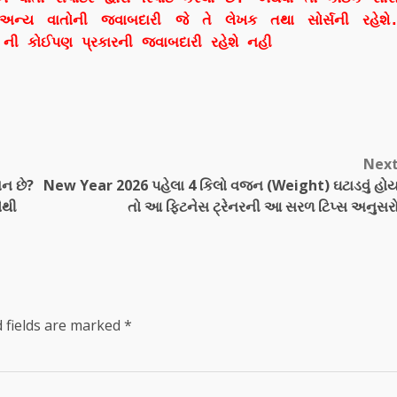
અન્ય વાતોની જવાબદારી જે તે લેખક તથા સોર્સની રહેશે
ી કોઈપણ પ્રકારની જવાબદારી રહેશે નહી
Nex
ન છે?
New Year 2026 પહેલા 4 કિલો વજન (Weight) ઘટાડવું હો
ૌથી
તો આ ફિટનેસ ટ્રેનરની આ સરળ ટિપ્સ અનુસર
 fields are marked
*