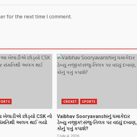
er for the next time I comment.
PORTS
CRICKET
SPORTS
 આ ખેલાડીએ છોડ્યો CSK નો
Vaibhav Sooryavanshiનું ધમાકેદાર
 સંમતિથી અલગ થઈ ગયો
ડેબ્યુ નજીક!:સંજુ-તિલક પર વધ્યું દબાણ,
કોનું પત્તું કપાશે?
July 4, 2026