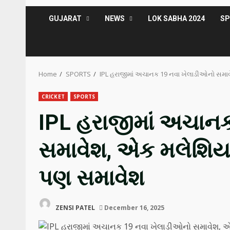
GUJARAT
NEWS
LOK SABHA 2024
S
Home
SPORTS
IPL હરાજીમાં અચાનક 19 નવા ખેલાડીઓનો સમ
CRICKET
SPORTS
IPL હરાજીમાં અચાન
સમાવેશ, એક મલેશિય
પણ સમાવેશ
ZENSI PATEL
December 16, 2025