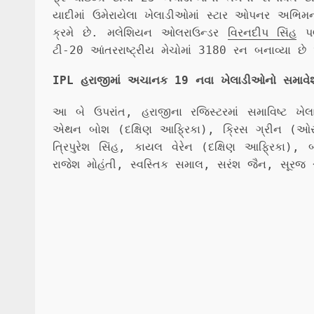
યાદીમાં ઉમેરાયેલા ખેલાડીઓમાં સ્ટાર ઓપનર અભિમ
ક્રમે છે. મલેશિયન ઓલરાઉન્ડર
વિરનદીપ સિંહ
પણ
ટી-20 આંતરરાષ્ટ્રીય મેચોમાં 3180 રન બનાવ્યા છે
IPL હરાજીમાં અચાનક 19 નવા ખેલાડીઓનો સમાવે
આ બે ઉપરાંત, હરાજીના રજિસ્ટરમાં સમાવિષ્ટ ખે
એથન બોશ (દક્ષિણ આફ્રિકા), ક્રિસ ગ્રીન (ઓસ્ટ્
ત્રિપુરેશ સિંહ, કાયલ વેરેન (દક્ષિણ આફ્રિકા), બ્
રાજેશ મોહંતી, સ્વસ્તિક સમાલ, સરંશ જૈન, સૂરજ