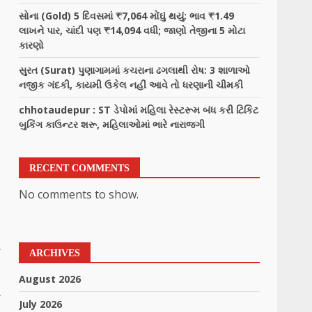
સોના (Gold) 5 દિવસમાં ₹7,064 મોંઘું થયું: ભાવ ₹1.49
લાખને પાર, ચાંદી પણ ₹14,094 વધી; જાણો તેજીના 5 મોટા
કારણો
સુરત (Surat) પુણાગામમાં કચરાના ઢગલાથી રોષ: 3 શાળાઓ
નજીક ગંદકી, કાયમી ઉકેલ નહીં આવે તો ધરણાની ચીમકી
chhotaudepur : ST ડેપોમાં મહિલા રેસ્ટરૂમ બંધ કરી ટિકિટ
બુકિંગ કાઉન્ટર શરૂ, મહિલાઓમાં ભારે નારાજગી
RECENT COMMENTS
No comments to show.
.
ી
ARCHIVES
August 2026
ી
July 2026
ી