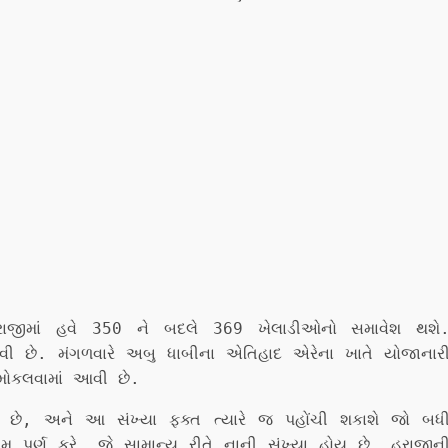
ાજીમાં હવે 350 ને બદલે 369 ખેલાડીઓનો સમાવેશ થશે
આવી છે. મંગળવારે અબુ ધાબીના એતિહાદ એરેના ખાતે યોજાનાર
 મોકલવામાં આવી છે.
 છે, અને આ સંખ્યા ફક્ત ત્યારે જ પહોંચી શકાશે જો બધ
મ પૂર્ણ કરે, જે સામાન્ય રીતે નાની સંખ્યા હોય છે. હરાજીન