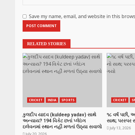
Save my name, email, and website in this brows
RELATED STORIES
CRICKET
INDIA
SPORTS
CRICKET
S
કુલદીપ યાદવ (kuldeep yadav) સાથે
૧૮ વર્ષ પછી,
અન્યાય? 194 વિકેટ છતાં પ્લેઇંગ
સાથ; પરસ્પર
ઇલેવનમાં સ્થાન નહીં મળતાં ઉઠ્યા સવાલો
July 13, 2026
July 20, 2026