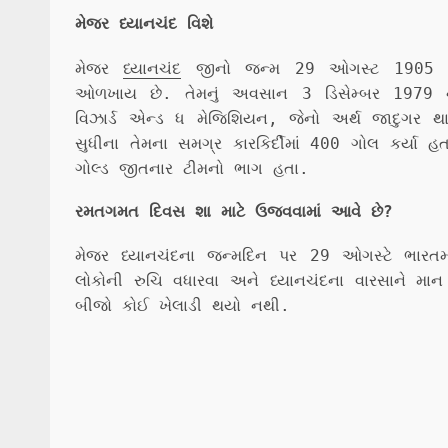
મેજર ધ્યાનચંદ વિશે
મેજર
ધ્યાનચંદ
જીનો જન્મ 29 ઓગસ્ટ 1905 ના 
ઓળખાય છે. તેમનું અવસાન 3 ડિસેમ્બર 1979 ના 
વિઝાર્ડ એન્ડ ધ મેજિશિયન, જેનો અર્થ જાદુગર
સુધીના તેમના સમગ્ર કારકિર્દીમાં 400 ગોલ કર્ય
ગોલ્ડ જીતનાર ટીમનો ભાગ હતા.
રમતગમત દિવસ શા માટે ઉજવવામાં આવે છે?
મેજર ધ્યાનચંદના જન્મદિન પર 29 ઓગસ્ટે ભારતમ
લોકોની રુચિ વધારવા અને ધ્યાનચંદના વારસાને માન
બીજો કોઈ ખેલાડી થયો નથી.