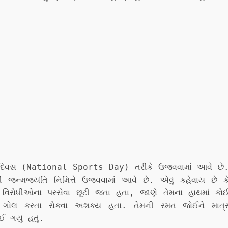
મત દિવસ (National Sports Day) તરીકે ઉજવવામાં આવે છે
ી જન્મજયંતિ નિમિત્તે ઉજવવામાં આવે છે. એવું કહેવાય છે ક
રે વિરોધીઓના પરસેવા છૂટી જતા હતા, જાણે તેમના હાથમાં કો
ને ગોલ કરતા રોકવા અશક્ય હતા. તેમની રમત જોઈને માત્
 ગયું હતું.