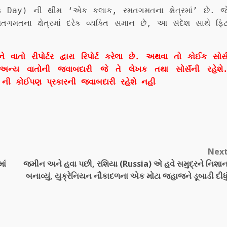
s Day) ની થીમ ‘એક કલાક, રમતગમતના ક્ષેત્રમાં’ છે. જ
મતના ક્ષેત્રમાં દરેક વ્યક્તિ સમાન છે, આ સંદેશ સાથે ફિ
ો રીપોર્ટર દ્વારા રિપોર્ટ કરેલા છે. અથવા તો કોઈક સોર્
અન્ય વાતોની જવાબદારી જે તે લેખક તથા સોર્સની રહેશે
ી કોઈપણ પ્રકારની જવાબદારી રહેશે નહી
Nex
ાં
જમીન અને હવા પછી, રશિયા (Russia) એ હવે સમુદ્રને નિશા
,
બનાવ્યું, યુક્રેનિયન નૌકાદળના એક મોટા જહાજને ડૂબાડી દીધુ