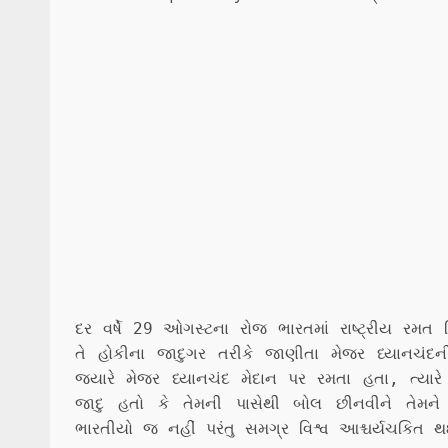
દર વર્ષે 29 ઓગસ્ટના રોજ ભારતમાં રાષ્ટ્રીય ર
તે હોકીના જાદુગર તરીકે જાણીતા મેજર ધ્યાનચંદન
જ્યારે મેજર ધ્યાનચંદ મેદાન પર રમતા હતા, ત્યા
જાદુ હતો કે તેમની પાસેથી બોલ છીનવીને તેમ
ભારતીયો જ નહીં પરંતુ સમગ્ર વિશ્વ આશ્ચર્યચકિત થઈ