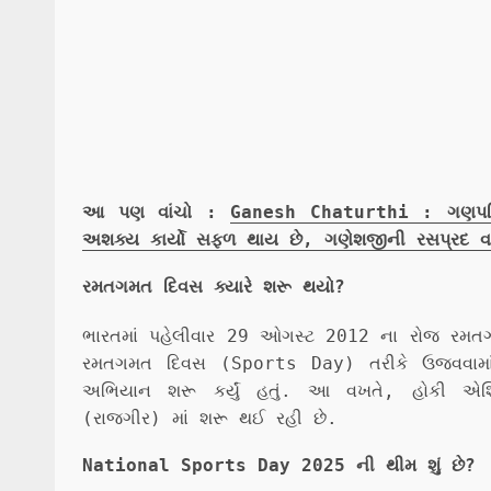
આ પણ વાંચો :
Ganesh Chaturthi : ગણપતિ 1
અશક્ય કાર્યો સફળ થાય છે, ગણેશજીની રસપ્રદ વાર્
રમતગમત દિવસ ક્યારે શરૂ થયો?
ભારતમાં પહેલીવાર 29 ઓગસ્ટ 2012 ના રોજ રમતગમ
રમતગમત દિવસ (Sports Day) તરીકે ઉજવવામાં
અભિયાન શરૂ કર્યું હતું. આ વખતે, હોકી એશ
(રાજગીર) માં શરૂ થઈ રહી છે.
National Sports Day 2025 ની થીમ શું છે?