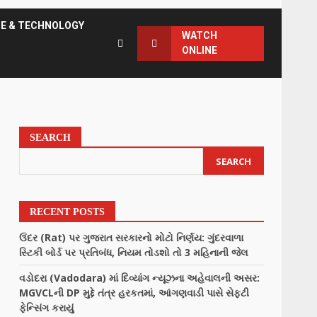
CE & TECHNOLOGY
WATCH
ONLINE
SEARCH
SEARCH
RECENT POSTS
ઉંદર (Rat) પર ગુજરાત સરકારનો મોટો નિર્ણય: ગુંદરવાળા
સ્ટિકી બોર્ડ પર પ્રતિબંધ, નિયમ તોડશો તો 3 મહિનાની જેલ
વડોદરા (Vadodara) માં દિવ્યાંગ ન્યૂઝના અહેવાલની અસર:
MGVCLની DP મુદ્દે તંત્ર હરકતમાં, આંગણવાડી પાસે સેફ્ટી
ફેન્સિંગ કરાયું