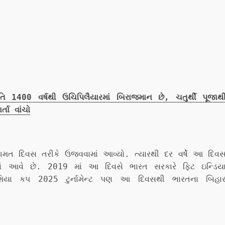
400 વર્ષથી ઉચિપિલૈયારમાં બિરાજમાન છે, ચતુર્થી પૂજાથ
તા વાંચો
ત દિવસ તરીકે ઉજવવામાં આવ્યો. ત્યારથી દર વર્ષે આ દિવ
 આવે છે. 2019 માં આ દિવસે ભારત સરકારે ફિટ ઇન્ડિય
િયા કપ 2025 ટુર્નામેન્ટ પણ આ દિવસથી ભારતના બિહા