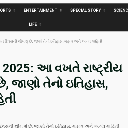
PORTS
ENTERTAINMENT
SPECIAL STORY
SCIEN
LIFE
મત દિવસની થીમ શું છે, જાણો તેનો ઇતિહાસ, મહત્વ અને અન્ય માહિતી
 2025: આ વખતે રાષ્ટ્રીય
છે, જાણો તેનો ઇતિહાસ,
િતી