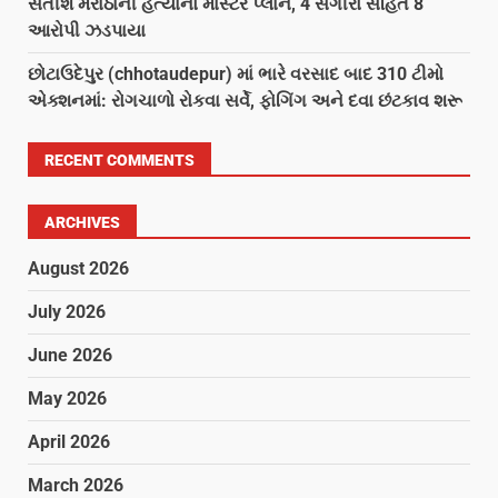
સતીશ મરાઠાની હત્યાનો માસ્ટર પ્લાન, 4 સગીરો સહિત 8
આરોપી ઝડપાયા
છોટાઉદેપુર (chhotaudepur) માં ભારે વરસાદ બાદ 310 ટીમો
એક્શનમાં: રોગચાળો રોકવા સર્વે, ફોગિંગ અને દવા છંટકાવ શરૂ
RECENT COMMENTS
ARCHIVES
August 2026
July 2026
June 2026
May 2026
April 2026
March 2026