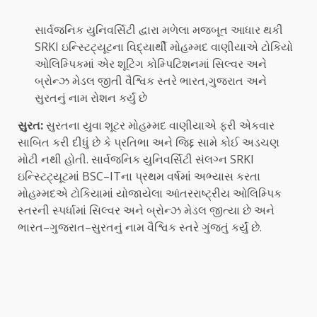
સાર્વજનિક યુનિવર્સિટી દ્વારા મળેલા મજબૂત આધાર થકી
SRKI ઇન્સ્ટિટ્યૂટના વિદ્યાર્થી મોહમ્મદ વાણીયાએ ટોકિયો
ઓલિમ્પિકમાં એર શૂટિંગ કોમ્પિટિશનમાં સિલ્વર અને
બ્રોન્ઝ મેડલ જીતી વૈશ્વિક સ્તરે ભારત,ગુજરાત અને
સુરતનું નામ રોશન કર્યું છે
સુરત:
સુરતના યુવા શૂટર મોહમ્મદ વાણીયાએ ફરી એકવાર
સાબિત કરી દીધું છે કે પ્રતિભા અને જિદ્દ સામે કોઈ અડચણ
મોટી નથી હોતી. સાર્વજનિક યુનિવર્સિટી સંલગ્ન SRKI
ઇન્સ્ટિટ્યૂટમાં BSC–ITના પ્રથમ વર્ષમાં અભ્યાસ કરતા
મોહમ્મદએ ટોકિયામાં યોજાયેલા આંતરરાષ્ટ્રીય ઓલિમ્પિક
સ્તરની સ્પર્ધામાં સિલ્વર અને બ્રોન્ઝ મેડલ જીત્યા છે અને
ભારત–ગુજરાત–સુરતનું નામ વૈશ્વિક સ્તરે ગુંજતું કર્યું છે.