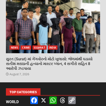
NEWS
CRIME
GUJARAT
INDIA
સુરત (Surat) માં ગેંગવોરનો મોટો ખુલાસો: જેલમાંથી ઘડાયો
સતીશ મરાઠાની હત્યાનો માસ્ટર પ્લાન, 4 સગીરો સહિત 8
આરોપી ઝડપાયા
August 7, 2026
TOP CATEGORIES
Facebook
X
WhatsApp
Threads
Copy
WORLD
Link