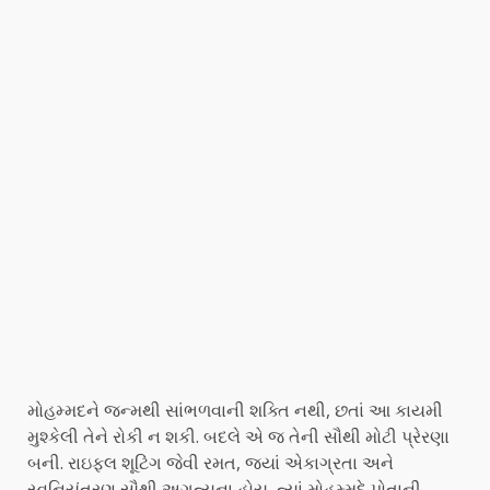
મોહમ્મદને જન્મથી સાંભળવાની શક્તિ નથી, છતાં આ કાયમી
મુશ્કેલી તેને રોકી ન શકી. બદલે એ જ તેની સૌથી મોટી પ્રેરણા
બની. રાઇફલ શૂટિંગ જેવી રમત, જ્યાં એકાગ્રતા અને
સ્વનિયંત્રણ સૌથી અગત્યના હોય, ત્યાં મોહમ્મદે પોતાની