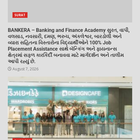
SURAT
BANKERA – Banking and Finance Academy સુરત, વાપી,
વલસાડ, નવસારી, દમણ, ભરુચ, અંકલેશ્વર, બારડોલી અને
વ્યારા સહિતના વિસ્તારોના વિદ્યાર્થીઓને 100% Job
Placement Assistance સાથે બૅન્કિંગ અને ફાયનાન્સ
ક્ષેત્રમાં સફળ કારકિર્દી બનાવવા માટે માર્ગદર્શન અને તાલીમ
આપી રહ્યું છે.
August 7, 2026