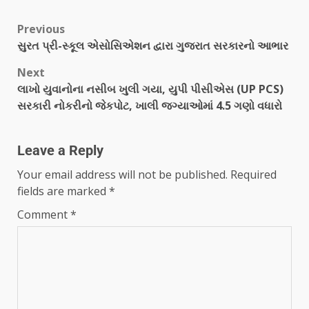
Link
Previous
સુરત પ્રી-સ્કૂલ એસોસિએશન દ્વારા ગુજરાત સરકારનો આભાર
Next
લાખો યુવાનોના નસીબ ખુલી ગયા, યુપી પીસીએસ (UP PCS)
સરકારી નોકરીનો જેકપોટ, ખાલી જગ્યાઓમાં 4.5 ગણો વધારો
Leave a Reply
Your email address will not be published.
Required
fields are marked
*
Comment
*