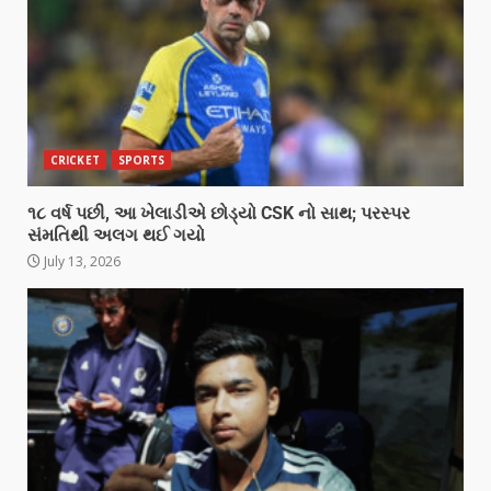
CRICKET
SPORTS
૧૮ વર્ષ પછી, આ ખેલાડીએ છોડ્યો CSK નો સાથ; પરસ્પર
સંમતિથી અલગ થઈ ગયો
July 13, 2026