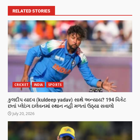
RELATED STORIES
CRICKET
INDIA
SPORTS
કુલદીપ યાદવ (kuldeep yadav) સાથે અન્યાય? 194 વિકેટ
છતાં પ્લેઇંગ ઇલેવનમાં સ્થાન નહીં મળતાં ઉઠ્યા સવાલો
July 20, 2026