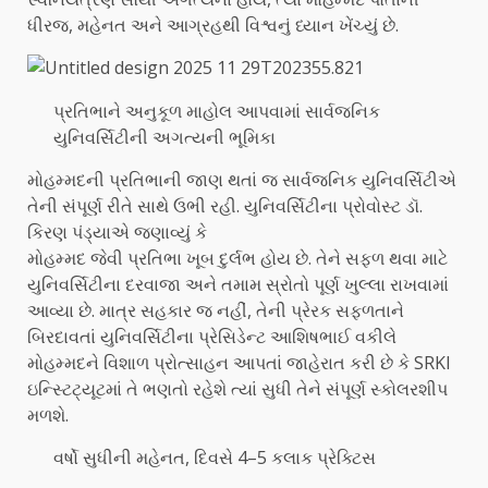
ધીરજ, મહેનત અને આગ્રહથી વિશ્વનું ધ્યાન ખેંચ્યું છે.
પ્રતિભાને અનુકૂળ માહોલ આપવામાં સાર્વજનિક
યુનિવર્સિટીની અગત્યની ભૂમિકા
મોહમ્મદની પ્રતિભાની જાણ થતાં જ સાર્વજનિક યુનિવર્સિટીએ
તેની સંપૂર્ણ રીતે સાથે ઉભી રહી. યુનિવર્સિટીના પ્રોવોસ્ટ ડૉ.
કિરણ પંડ્યાએ જણાવ્યું કે
મોહમ્મદ જેવી પ્રતિભા ખૂબ દુર્લભ હોય છે. તેને સફળ થવા માટે
યુનિવર્સિટીના દરવાજા અને તમામ સ્રોતો પૂર્ણ ખુલ્લા રાખવામાં
આવ્યા છે. માત્ર સહકાર જ નહીં, તેની પ્રેરક સફળતાને
બિરદાવતાં યુનિવર્સિટીના પ્રેસિડેન્ટ આશિષભાઈ વકીલે
મોહમ્મદને વિશાળ પ્રોત્સાહન આપતાં જાહેરાત કરી છે કે SRKI
ઇન્સ્ટિટ્યૂટમાં તે ભણતો રહેશે ત્યાં સુધી તેને સંપૂર્ણ સ્કોલરશીપ
મળશે.
વર્ષો સુધીની મહેનત, દિવસે 4–5 કલાક પ્રેક્ટિસ