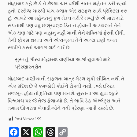
મોહમ્મદ કહે છે કે તે છેલ્લા ચાર વર્ષથી સતત મહેનત કરી રહ્યો
હતો. દરરોજ ચારથી પાંચ કલાક એર રાઇફલ સાથે પ્રેક્ટિસ કરું
છું. આખરે આ મહેનતનું ફળ મેડલ તરીકે મળ્યું છે એ મારા માટે
સપનાથી પણ વધુ છે.શ્રવણશક્તિ ન હોવાની અડચણને તેને
એક ક્ષણ માટે પણ બહાનું નહીં માની તેને શક્તિમાં ફેરવી દીધી.
તેની ફોકસ ક્ષમતા અને એકાગ્રતા તેને અન્ય ઘણી વખત
સ્પર્ધકો કરતાં આગળ લઈ ગઈ છે.
સુરતનું ગૌરવ મોહમ્મદ વાણીયા આજે યુવાઓ માટે
પ્રેરણાસ્ત્રોત
મોહમ્મદ વાણીયાની સફળતા માત્ર મેડલ સુધી સીમિત નથી તે
એક સંદેશ છે કે કમજોરી કોઈને રોકતી નથી… જો ઈચ્છા
મજબૂત હોય તો દુનિયા પણ માનશે. સુરતના આ યુવા શૂટરે
વિશ્વમંચ પર જે તેજ ફેલાવ્યો છે, તે ભાવિ ડેફ એથ્લેટ્સ અને
તમામ ઊભરતા ખેલાડીઓને નવી પ્રેરણા આપી રહ્યો છે.
Post Views:
199
Facebook
X
WhatsApp
Threads
Copy