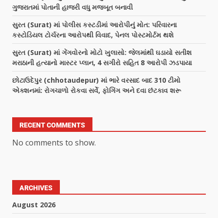
ગુજરાતમાં પોતાની હાજરી વધુ મજબૂત બનાવી
સુરત (Surat) માં પોલીસ કસ્ટડીમાં આરોપીનું મોત: પરિવારના
કસ્ટોડિયલ ટોર્ચરના આરોપથી વિવાદ, પેનલ પોસ્ટમોર્ટમ થશે
સુરત (Surat) માં ગેંગવોરનો મોટો ખુલાસો: જેલમાંથી ઘડાયો સતીશ
મરાઠાની હત્યાનો માસ્ટર પ્લાન, 4 સગીરો સહિત 8 આરોપી ઝડપાયા
છોટાઉદેપુર (chhotaudepur) માં ભારે વરસાદ બાદ 310 ટીમો
એક્શનમાં: રોગચાળો રોકવા સર્વે, ફોગિંગ અને દવા છંટકાવ શરૂ
RECENT COMMENTS
No comments to show.
ARCHIVES
August 2026