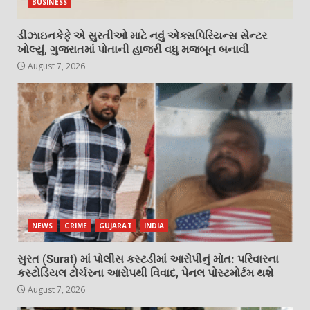
BUSINESS
ડીઝાઇનકેફે એ સુરતીઓ માટે નવું એક્સપિરિયન્સ સેન્ટર
ખોલ્યું, ગુજરાતમાં પોતાની હાજરી વધુ મજબૂત બનાવી
August 7, 2026
NEWS
CRIME
GUJARAT
INDIA
સુરત (Surat) માં પોલીસ કસ્ટડીમાં આરોપીનું મોત: પરિવારના
કસ્ટોડિયલ ટોર્ચરના આરોપથી વિવાદ, પેનલ પોસ્ટમોર્ટમ થશે
August 7, 2026