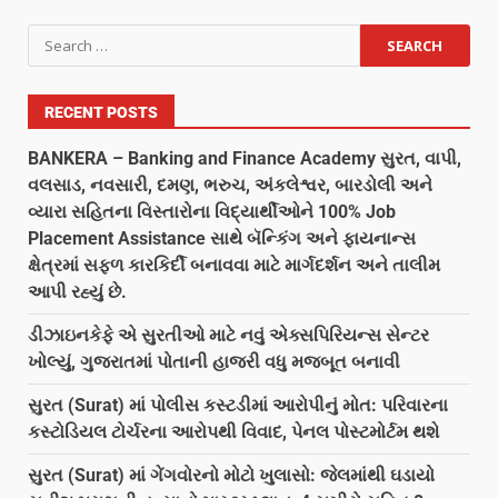
RECENT POSTS
BANKERA – Banking and Finance Academy સુરત, વાપી,
વલસાડ, નવસારી, દમણ, ભરુચ, અંકલેશ્વર, બારડોલી અને
વ્યારા સહિતના વિસ્તારોના વિદ્યાર્થીઓને 100% Job
Placement Assistance સાથે બૅન્કિંગ અને ફાયનાન્સ
ક્ષેત્રમાં સફળ કારકિર્દી બનાવવા માટે માર્ગદર્શન અને તાલીમ
આપી રહ્યું છે.
ડીઝાઇનકેફે એ સુરતીઓ માટે નવું એક્સપિરિયન્સ સેન્ટર
ખોલ્યું, ગુજરાતમાં પોતાની હાજરી વધુ મજબૂત બનાવી
સુરત (Surat) માં પોલીસ કસ્ટડીમાં આરોપીનું મોત: પરિવારના
કસ્ટોડિયલ ટોર્ચરના આરોપથી વિવાદ, પેનલ પોસ્ટમોર્ટમ થશે
સુરત (Surat) માં ગેંગવોરનો મોટો ખુલાસો: જેલમાંથી ઘડાયો