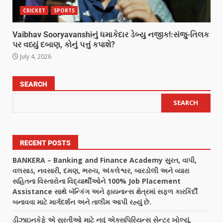
CRICKET
SPORTS
Vaibhav Sooryavanshiનું ધમાકેદાર ડેબ્યુ નજીક!:સંજુ-તિલક
પર વધ્યું દબાણ, કોનું પત્તું કપાશે?
July 4, 2026
SEARCH
SEARCH
RECENT POSTS
BANKERA – Banking and Finance Academy સુરત, વાપી,
વલસાડ, નવસારી, દમણ, ભરુચ, અંકલેશ્વર, બારડોલી અને વ્યારા
સહિતના વિસ્તારોના વિદ્યાર્થીઓને 100% Job Placement
Assistance સાથે બૅન્કિંગ અને ફાયનાન્સ ક્ષેત્રમાં સફળ કારકિર્દી
બનાવવા માટે માર્ગદર્શન અને તાલીમ આપી રહ્યું છે.
ડીઝાઇનકેફે એ સુરતીઓ માટે નવું એક્સપિરિયન્સ સેન્ટર ખોલ્યું,