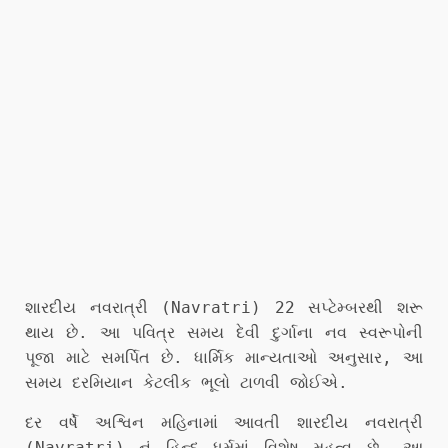
શારદીય નવરાત્રી (Navratri) 22 સપ્ટેમ્બરથી શરૂ
થાય છે. આ પવિત્ર સમય દેવી દુર્ગાના નવ સ્વરૂપોની
પૂજા માટે સમર્પિત છે. ધાર્મિક માન્યતાઓ અનુસાર, આ
સમય દરમિયાન કેટલીક ભૂલો ટાળવી જોઈએ.
દર વર્ષે અશ્વિન મહિનામાં આવતી શારદીય નવરાત્રી
(
Navratri
) નું હિન્દુ ધર્મમાં વિશેષ મહત્વ છે. આ