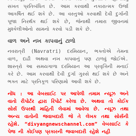
સખત પ્રતિબંધિત છે. આમ કરવાથી નકારાત્મક ઉર્જા
આકર્ષિત થઈ શકે છે. આ વસ્તુઓ કરવાથી દેવી દુર્ગાની
પૂજા નિરર્થક થઈ શકે છે, જેનાથી તમારા જીવનમાં
મુશ્કેલીઓનો સામનો કરવો પડી શકે છે.
વાળ અને નખ કાપવાનું ટાળો
નવરાત્રી (Navratri) દરમિયાન, ભક્તોએ તેમના
વાળ, દાઢી અથવા નખ કાપવાનું પણ ટાળવું જોઈએ.
શાસ્ત્રો આ સમયગાળા દરમિયાન આ પ્રવૃત્તિની મનાઈ
કરે છે. આમ કરવાથી દેવી દુર્ગા ગુસ્સે થઈ શકે છે અને
ભક્ત માટે પ્રતિકૂળ પરિણામો આવી શકે છે.
નોંધ : આ વેબસાઈટ પર આપેલી તમામ ન્યૂઝ અને
વાતો રીપોર્ટર દ્વારા રિપોર્ટ કરેલા છે. અથવા તો કોઈક
સોર્સ ઉપરથી માહિતી લેવામાં આવેલા છે. ન્યૂઝ તથા
અન્ય વાતોની જવાબદારી જે તે લેખક તથા સોર્સની
રહેશે. “divyangnewschannel.com” વેબસાઈટ કે
પેજ ની કોઈપણ પ્રકારની જવાબદારી રહેશે નહી