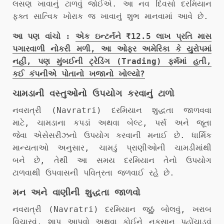
લસણ ખાવાનું ટાળવું જોઈએ. આ નવ દિવસો દરમિયાન
ફક્ત સાત્વિક ખોરાક જ ખાવાનું શુભ માનવામાં આવે છે.
આ પણ વાંચો :
એક ઇન્ટર્નને ₹12.5 લાખ પ્રતિ માસ
પગારવાળી નોકરી મળી, આ ઓફર અમેરિકા કે યુરોપમાં
નહીં, પણ મુંબઈની ટ્રેડિંગ (Trading) ફર્મમાં હતી,
કઈ કંપનીએ પોતાનો ખજાનો ખોલ્યો?
ચામડાની વસ્તુઓનો ઉપયોગ કરવાનું ટાળો
નવરાત્રી (Navratri) દરમિયાન શુદ્ધતા જાળવવા
માટે, ચામડાના કપડાં અથવા બેલ્ટ, પર્સ અને જૂતા
જેવા એસેસરીઝનો ઉપયોગ કરવાની મનાઈ છે. ધાર્મિક
માન્યતાઓ અનુસાર, ચામડું પ્રાણીઓની ચામડીમાંથી
બને છે, તેથી આ સમય દરમિયાન તેનો ઉપયોગ
ટાળવાથી ઉપવાસની પવિત્રતા જળવાઈ રહે છે.
મન અને વાણીની શુદ્ધતા જાળવો
નવરાત્રી (Navratri) દરમિયાન જૂઠું બોલવું, ખરાબ
વિચારવું, શાપ આપવો અથવા કોઈને નુકસાન પહોંચાડવું