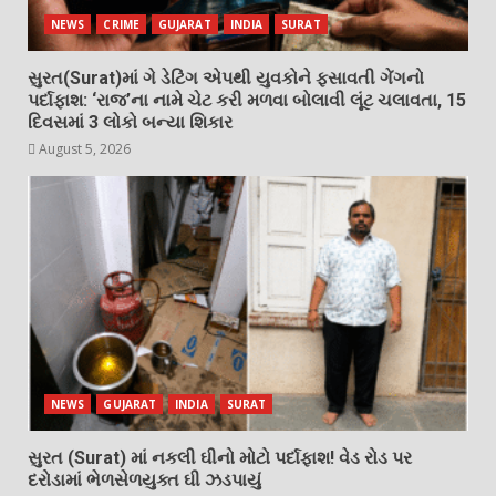
NEWS
CRIME
GUJARAT
INDIA
SURAT
સુરત(Surat)માં ગે ડેટિંગ એપથી યુવકોને ફસાવતી ગેંગનો
પર્દાફાશ: ‘રાજ’ના નામે ચેટ કરી મળવા બોલાવી લૂંટ ચલાવતા, 15
દિવસમાં 3 લોકો બન્યા શિકાર
August 5, 2026
NEWS
GUJARAT
INDIA
SURAT
સુરત (Surat) માં નકલી ઘીનો મોટો પર્દાફાશ! વેડ રોડ પર
દરોડામાં ભેળસેળયુક્ત ઘી ઝડપાયું