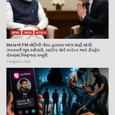
NEWS
INDIA
WORLD
Metaએ PM મોદીની પોસ્ટ હટાવવા બદલ માફી માંગી:
ઝકરબર્ગે ભૂલ સ્વીકારી, ચાઈલ્ડ પોર્ન કન્ટેન્ટ અને ડીપફેક
રોકવામાં નિષ્ફળતા કબૂલી
August 5, 2026