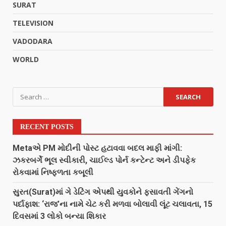
SURAT
TELEVISION
VADODARA
WORLD
RECENT POSTS
Metaએ PM મોદીની પોસ્ટ હટાવવા બદલ માફી માંગી:
ઝકરબર્ગે ભૂલ સ્વીકારી, ચાઈલ્ડ પોર્ન કન્ટેન્ટ અને ડીપફેક
રોકવામાં નિષ્ફળતા કબૂલી
સુરત(Surat)માં ગે ડેટિંગ એપથી યુવકોને ફસાવતી ગેંગનો
પર્દાફાશ: ‘રાજ’ના નામે ચેટ કરી મળવા બોલાવી લૂંટ ચલાવતા, 15
દિવસમાં 3 લોકો બન્યા શિકાર