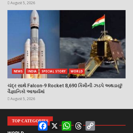
August 5, 2026
NEWS
INDIA
SPECIAL STORY
WORLD
ચંદ્ર સાથે Falcon-9 Rocket 8,690 કિમીની ઝડપે અથડાયું!
વૈજ્ઞાનિકો આશ્ચર્યમાં
August 5, 2026
TOP CATEGORIES
Facebook
X
WhatsApp
Threads
Copy
Link