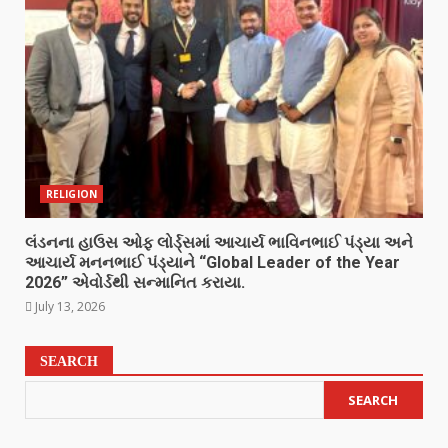
RELIGION
લંડનના હાઉસ ઓફ લોર્ડ્સમાં આચાર્ય ભાવિનભાઈ પંડ્યા અને
આચાર્ય મનનભાઈ પંડ્યાને “Global Leader of the Year
2026” એવોર્ડથી સન્માનિત કરાયા.
July 13, 2026
SEARCH
SEARCH