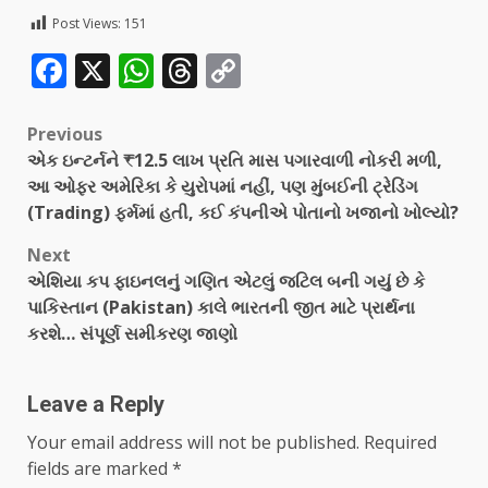
Post Views:
151
Facebook
X
WhatsApp
Threads
Copy
Link
Previous
એક ઇન્ટર્નને ₹12.5 લાખ પ્રતિ માસ પગારવાળી નોકરી મળી,
આ ઓફર અમેરિકા કે યુરોપમાં નહીં, પણ મુંબઈની ટ્રેડિંગ
(Trading) ફર્મમાં હતી, કઈ કંપનીએ પોતાનો ખજાનો ખોલ્યો?
Next
એશિયા કપ ફાઇનલનું ગણિત એટલું જટિલ બની ગયું છે કે
પાકિસ્તાન (Pakistan) કાલે ભારતની જીત માટે પ્રાર્થના
કરશે… સંપૂર્ણ સમીકરણ જાણો
Leave a Reply
Your email address will not be published.
Required
fields are marked
*