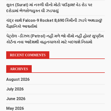
સુરત (Surat) માં નકલી ઘીનો મોટો પર્દાફાશ! વેડ રોડ પર
દરોડામાં ભેળસેળયુક્ત ઘી ઝડપાયું
ચંદ્ર સાથે Falcon-9 Rocket 8,690 કિમીની ઝડપે અથડાયું!
વૈજ્ઞાનિકો આશ્ચર્યમાં
પેટ્રોલ -ડીઝલ (Petrol) નહીં મળે જો વીમો નહીં હોય! સુપ્રીમ
કોર્ટના નવા આદેશથી વાહનચાલકો માટે બદલાશે નિયમો
RECENT COMMENTS
ARCHIVES
August 2026
July 2026
June 2026
May 2026