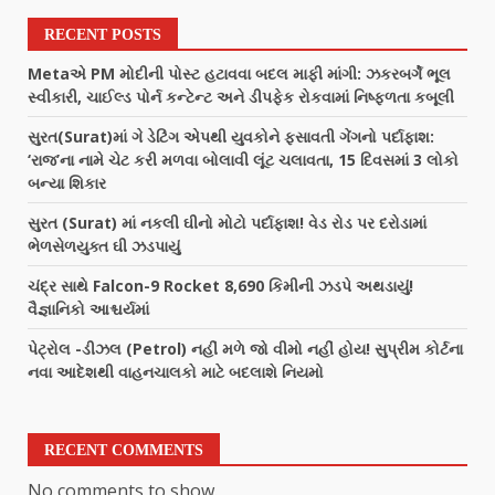
RECENT POSTS
Metaએ PM મોદીની પોસ્ટ હટાવવા બદલ માફી માંગી: ઝકરબર્ગે ભૂલ
સ્વીકારી, ચાઈલ્ડ પોર્ન કન્ટેન્ટ અને ડીપફેક રોકવામાં નિષ્ફળતા કબૂલી
સુરત(Surat)માં ગે ડેટિંગ એપથી યુવકોને ફસાવતી ગેંગનો પર્દાફાશ:
‘રાજ’ના નામે ચેટ કરી મળવા બોલાવી લૂંટ ચલાવતા, 15 દિવસમાં 3 લોકો
બન્યા શિકાર
સુરત (Surat) માં નકલી ઘીનો મોટો પર્દાફાશ! વેડ રોડ પર દરોડામાં
ભેળસેળયુક્ત ઘી ઝડપાયું
ચંદ્ર સાથે Falcon-9 Rocket 8,690 કિમીની ઝડપે અથડાયું!
વૈજ્ઞાનિકો આશ્ચર્યમાં
પેટ્રોલ -ડીઝલ (Petrol) નહીં મળે જો વીમો નહીં હોય! સુપ્રીમ કોર્ટના
નવા આદેશથી વાહનચાલકો માટે બદલાશે નિયમો
RECENT COMMENTS
No comments to show.