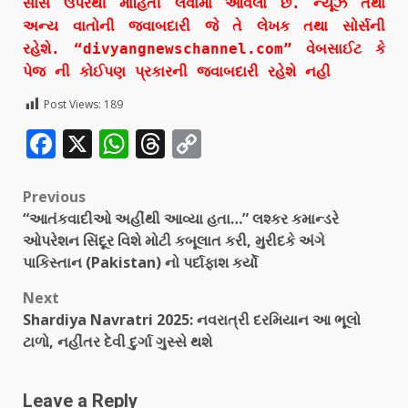
સોર્સ ઉપરથી માહિતી લેવામાં આવેલા છે. ન્યૂઝ તથા
અન્ય વાતોની જવાબદારી જે તે લેખક તથા સોર્સની
રહેશે. “divyangnewschannel.com” વેબસાઈટ કે
પેજ ની કોઈપણ પ્રકારની જવાબદારી રહેશે નહી
Post Views:
189
Facebook
X
WhatsApp
Threads
Copy
Link
Previous
“આતંકવાદીઓ અહીંથી આવ્યા હતા…” લશ્કર કમાન્ડરે
ઓપરેશન સિંદૂર વિશે મોટી કબૂલાત કરી, મુરીદકે અંગે
પાકિસ્તાન (Pakistan) નો પર્દાફાશ કર્યો
Next
Shardiya Navratri 2025: નવરાત્રી દરમિયાન આ ભૂલો
ટાળો, નહીંતર દેવી દુર્ગા ગુસ્સે થશે
Leave a Reply