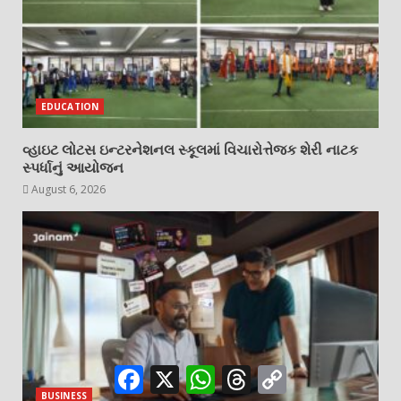
EDUCATION
વ્હાઇટ લોટસ ઇન્ટરનેશનલ સ્કૂલમાં વિચારોત્તેજક શેરી નાટક
સ્પર્ધાનું આયોજન
August 6, 2026
Facebook
X
WhatsApp
Threads
Copy
Link
BUSINESS