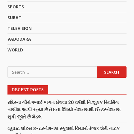
SPORTS
SURAT
TELEVISION
VADODARA
WORLD
RECENT POSTS
રાંદેરના ગૌરાંગભાઈ ભગત છેલ્લા 20 વર્ષથી નિઃશુલ્ક સ્વિમિંગ
તાલીમ આપી રહ્યા છે તેમના શિષ્યો નેશનલથી ઈન્ટરનેશનલ
સુધી જીતે છે મેડલ
વ્હાઇટ લોટસ ઇન્ટરનેશનલ સ્કૂલમાં વિચારોત્તેજક શેરી નાટક