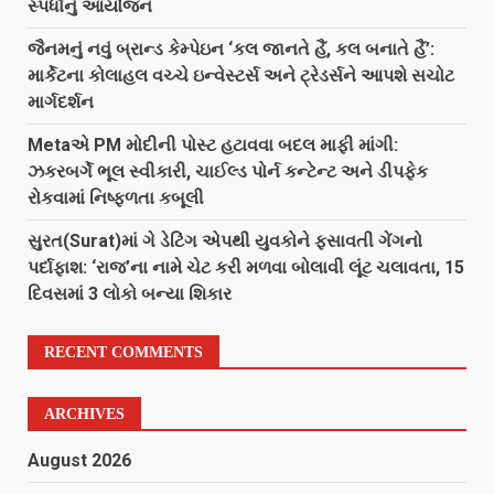
સ્પર્ધાનું આયોજન
જૈનમનું નવું બ્રાન્ડ કેમ્પેઇન ‘કલ જાનતે હૈં, કલ બનાતે હૈં’:
માર્કેટના કોલાહલ વચ્ચે ઇન્વેસ્ટર્સ અને ટ્રેડર્સને આપશે સચોટ
માર્ગદર્શન
Metaએ PM મોદીની પોસ્ટ હટાવવા બદલ માફી માંગી:
ઝકરબર્ગે ભૂલ સ્વીકારી, ચાઈલ્ડ પોર્ન કન્ટેન્ટ અને ડીપફેક
રોકવામાં નિષ્ફળતા કબૂલી
સુરત(Surat)માં ગે ડેટિંગ એપથી યુવકોને ફસાવતી ગેંગનો
પર્દાફાશ: ‘રાજ’ના નામે ચેટ કરી મળવા બોલાવી લૂંટ ચલાવતા, 15
દિવસમાં 3 લોકો બન્યા શિકાર
RECENT COMMENTS
ARCHIVES
August 2026