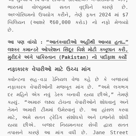
ભારતમાં વોલ્યુમમાં સતત વૃદ્ધિને કારણે છે.
અલ્ગોરિધમનો ઉપયોગ કરીને, તેણે ફક્ત 2024 માં $7
બિલિયન (આશરે ₹60,000 કરોડ) નો નફો મેળવ્યો
છે.
આ પણ વાંચો :
“આતંકવાદીઓ અહીંથી આવ્યા હતા…”
લશ્કર કમાન્ડરે ઓપરેશન સિંદૂર વિશે મોટી કબૂલાત કરી,
મુરીદકે અંગે પાકિસ્તાન (Pakistan) નો પર્દાફાશ કર્યો
નફાકારક વેપારીઓ માટે ઉચ્ચ માંગ
ક્વોન્ટના સહ-વડા ડેનિયલ વેજ કહે છે કે બજારમાં
નફાકારક વેપારીઓની મજબૂત માંગ છે. “અમે લગભગ
દર મહિને એક નવું ડેસ્ક બનાવી રહ્યા છીએ,” તેમણે
કહ્યું. “અમારું લક્ષ્ય ટોચના વેપારીઓને શોધવાનું અને
તેમને અમારી ટીમમાં ઉમેરવાનું છે. આ હાંસલ કરવા
માટે, અમે સતત ટ્રેડિંગ સંશોધકો અને ઇજનેરો શોધી
રહ્યા છીએ. બજાર નિયમનકાર સેબી દ્વારા સતત
તપાસને કારણે આ માંગ વધી છે. Jane Street