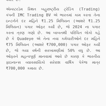
એમ્સ્ટરડેમ સ્થિત બહુરાષ્ટ્રીય ટ્રેડિંગ (Trading)
કંપની IMC Trading BV એ ​​ભારતમાં કામ કરતા તેના
ઇન્ટર્નને દર મહિને ₹1.25 મિલિયન (આશરે ₹1.25
મિલિયન) પગાર ઓફર કર્યો છે, જે 2024 ના પગાર
કરતા ત્રણ ગણો છે. આ બાબતથી પરિચિત લોકો કહે
છે કે Quadeye એ તેના નવા કર્મચારીઓને દર મહિને
₹75 મિલિયન (આશરે ₹700,000) પગાર ઓફર કર્યો
છે, જે ગયા વર્ષની સરખામણીમાં 50% વધુ છે. આ
ઓફરને મહત્વપૂર્ણ માનવામાં આવે છે કારણ કે ભારતીય
ફાઇનાન્સ વ્યાવસાયિકો સરેરાશ વાર્ષિક પેકેજ માત્ર
₹700,000 કમાય છે.