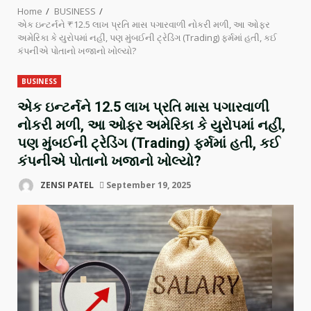
Home
BUSINESS
એક ઇન્ટર્નને ₹12.5 લાખ પ્રતિ માસ પગારવાળી નોકરી મળી, આ ઓફર
અમેરિકા કે યુરોપમાં નહીં, પણ મુંબઈની ટ્રેડિંગ (Trading) ફર્મમાં હતી, કઈ
કંપનીએ પોતાનો ખજાનો ખોલ્યો?
BUSINESS
એક ઇન્ટર્નને ₹12.5 લાખ પ્રતિ માસ પગારવાળી
નોકરી મળી, આ ઓફર અમેરિકા કે યુરોપમાં નહીં,
પણ મુંબઈની ટ્રેડિંગ (Trading) ફર્મમાં હતી, કઈ
કંપનીએ પોતાનો ખજાનો ખોલ્યો?
ZENSI PATEL
September 19, 2025