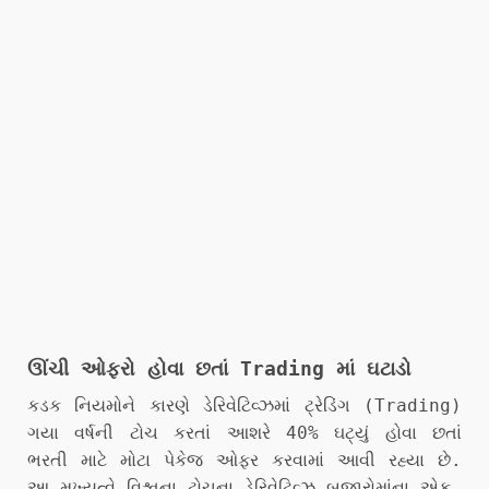
ઊંચી ઓફરો હોવા છતાં Trading માં ઘટાડો
કડક નિયમોને કારણે ડેરિવેટિવ્ઝમાં ટ્રેડિંગ (Trading)
ગયા વર્ષની ટોચ કરતાં આશરે 40% ઘટ્યું હોવા છતાં
ભરતી માટે મોટા પેકેજ ઓફર કરવામાં આવી રહ્યા છે.
આ મુખ્યત્વે વિશ્વના ટોચના ડેરિવેટિવ્ઝ બજારોમાંના એક,