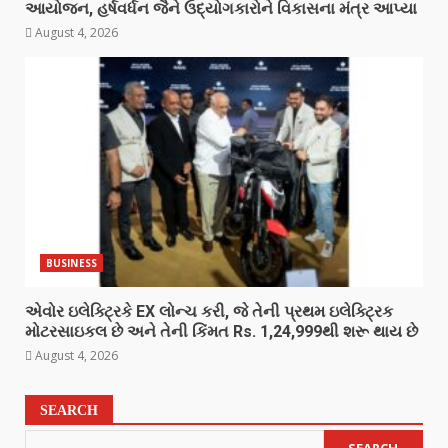
આયોજન, હર્ષવર્ધન જૈને ઉદ્યોગકારોને વિકાસના મંત્ર આપ્યા
August 4, 2026
BUSINESS
એવોર ઇલેક્ટ્રિકે EX લોન્ચ કરી, જે તેની પ્રથમ ઇલેક્ટ્રિક
મોટરસાઇકલ છે અને તેની કિંમત Rs. 1,24,999થી શરૂ થાય છે
August 4, 2026
SEARCH