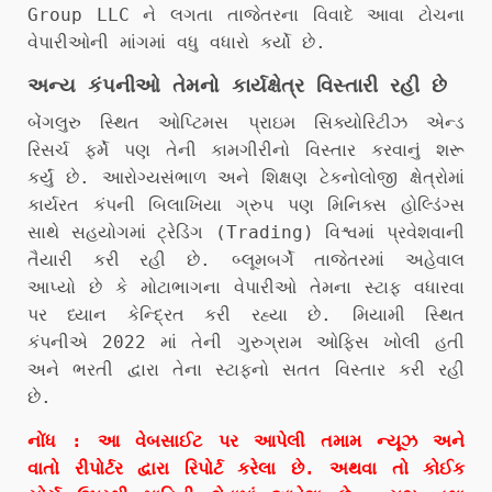
Group LLC ને લગતા તાજેતરના વિવાદે આવા ટોચના
વેપારીઓની માંગમાં વધુ વધારો કર્યો છે.
અન્ય કંપનીઓ તેમનો કાર્યક્ષેત્ર વિસ્તારી રહી છે
બેંગલુરુ સ્થિત ઓપ્ટિમસ પ્રાઇમ સિક્યોરિટીઝ એન્ડ
રિસર્ચ ફર્મે પણ તેની કામગીરીનો વિસ્તાર કરવાનું શરૂ
કર્યું છે. આરોગ્યસંભાળ અને શિક્ષણ ટેકનોલોજી ક્ષેત્રોમાં
કાર્યરત કંપની બિલાખિયા ગ્રુપ પણ મિનિક્સ હોલ્ડિંગ્સ
સાથે સહયોગમાં ટ્રેડિંગ (Trading) વિશ્વમાં પ્રવેશવાની
તૈયારી કરી રહી છે. બ્લૂમબર્ગે તાજેતરમાં અહેવાલ
આપ્યો છે કે મોટાભાગના વેપારીઓ તેમના સ્ટાફ વધારવા
પર ધ્યાન કેન્દ્રિત કરી રહ્યા છે. મિયામી સ્થિત
કંપનીએ 2022 માં તેની ગુરુગ્રામ ઓફિસ ખોલી હતી
અને ભરતી દ્વારા તેના સ્ટાફનો સતત વિસ્તાર કરી રહી
છે.
નોંધ : આ વેબસાઈટ પર આપેલી તમામ ન્યૂઝ અને
વાતો રીપોર્ટર દ્વારા રિપોર્ટ કરેલા છે. અથવા તો કોઈક