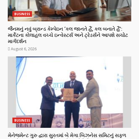
BUSINESS
જૈનમનું નવું બ્રાન્ડ કેમ્પેઇન ‘કલ જાનતે હૈં, કલ બનાતે હૈં’:
માર્કેટના કોલાહલ વચ્ચે ઇન્વેસ્ટર્સ અને ટ્રેડર્સને આપશે સચોટ
માર્ગદર્શન
August 6, 2026
BUSINESS
મેનેજમેન્ટ ગુરુ દ્વારા સુરતમાં બે મેગા બિઝનેસ સમિટનું સફળ