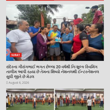
SURAT
રાંદેરના ગૌરાંગભાઈ ભગત છેલ્લા 20 વર્ષથી નિઃશુલ્ક સ્વિમિંગ
તાલીમ આપી રહ્યા છે તેમના શિષ્યો નેશનલથી ઈન્ટરનેશનલ
સુધી જીતે છે મેડલ
August 6, 2026