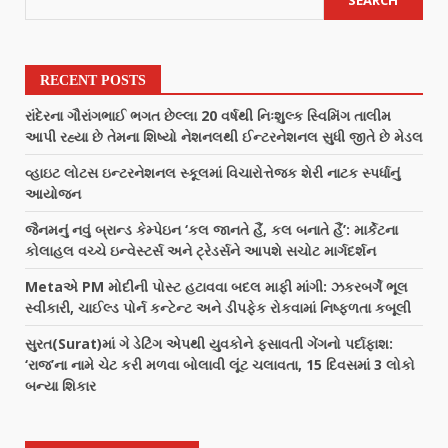
SEARCH
RECENT POSTS
રાંદેરના ગૌરાંગભાઈ ભગત છેલ્લા 20 વર્ષથી નિઃશુલ્ક સ્વિમિંગ તાલીમ
આપી રહ્યા છે તેમના શિષ્યો નેશનલથી ઈન્ટરનેશનલ સુધી જીતે છે મેડલ
વ્હાઇટ લોટસ ઇન્ટરનેશનલ સ્કૂલમાં વિચારોત્તેજક શેરી નાટક સ્પર્ધાનું
આયોજન
જૈનમનું નવું બ્રાન્ડ કેમ્પેઇન ‘કલ જાનતે હૈં, કલ બનાતે હૈં’: માર્કેટના
કોલાહલ વચ્ચે ઇન્વેસ્ટર્સ અને ટ્રેડર્સને આપશે સચોટ માર્ગદર્શન
Metaએ PM મોદીની પોસ્ટ હટાવવા બદલ માફી માંગી: ઝકરબર્ગે ભૂલ
સ્વીકારી, ચાઈલ્ડ પોર્ન કન્ટેન્ટ અને ડીપફેક રોકવામાં નિષ્ફળતા કબૂલી
સુરત(Surat)માં ગે ડેટિંગ એપથી યુવકોને ફસાવતી ગેંગનો પર્દાફાશ:
‘રાજ’ના નામે ચેટ કરી મળવા બોલાવી લૂંટ ચલાવતા, 15 દિવસમાં 3 લોકો
બન્યા શિકાર