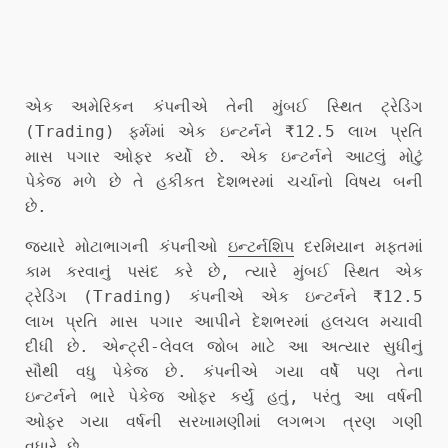
એક અમેરિકન કંપનીએ તેની મુંબઈ સ્થિત ટ્રેડિંગ
(Trading) ફર્મમાં એક ઇન્ટર્નને ₹12.5 લાખ પ્રતિ
માસ પગાર ઓફર કર્યો છે. એક ઇન્ટર્નને આટલું મોટું
પેકેજ મળે છે તે હકીકત દેશભરમાં ચર્ચાનો વિષય બની
છે.
જ્યારે મોટાભાગની કંપનીઓ
ઇન્ટર્નશિપ
દરમિયાન મફતમાં
કામ કરવાનું પસંદ કરે છે, ત્યારે મુંબઈ સ્થિત એક
ટ્રેડિંગ (Trading) કંપનીએ એક ઇન્ટર્નને ₹12.5
લાખ પ્રતિ માસ પગાર આપીને દેશભરમાં હલચલ મચાવી
દીધી છે. એન્ટ્રી-લેવલ જોબ માટે આ અત્યાર સુધીનું
સૌથી વધુ પેકેજ છે. કંપનીએ ગયા વર્ષે પણ તેના
ઇન્ટર્નને ભારે પેકેજ ઓફર કર્યું હતું, પરંતુ આ વર્ષની
ઓફર ગયા વર્ષની સરખામણીમાં લગભગ ત્રણ ગણી
વધારે છે.