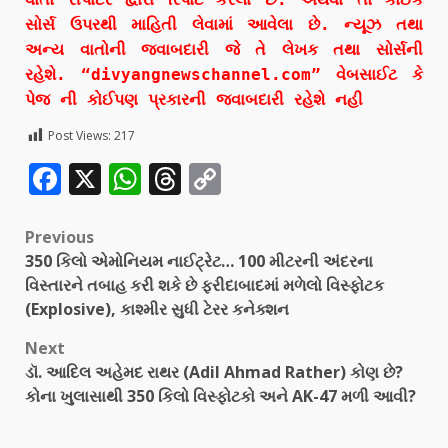
સોર્સ ઉપરથી માહિતી લેવામાં આવેલા છે. ન્યૂઝ તથા
અન્ય વાતોની જવાબદારી જે તે લેખક તથા સોર્સની
રહેશે. “divyangnewschannel.com” વેબસાઈટ કે
પેજ ની કોઈપણ પ્રકારની જવાબદારી રહેશે નહી
Post Views:
217
Facebook
X
WhatsApp
Threads
Copy
Link
Previous
350 કિલો એમોનિયમ નાઈટ્રેટ… 100 મીટરની અંદરના
વિસ્તારને તબાહ કરી શકે છે ફરીદાબાદમાં મળેલો વિસ્ફોટક
(Explosive), કાશ્મીર સુધી ટેરર કનેક્શન
Next
ડૉ. આદિલ અહેમદ રાથર (Adil Ahmad Rather) કોણ છે?
કોના ખુલાસાથી 350 કિલો વિસ્ફોટકો અને AK-47 મળી આવી?