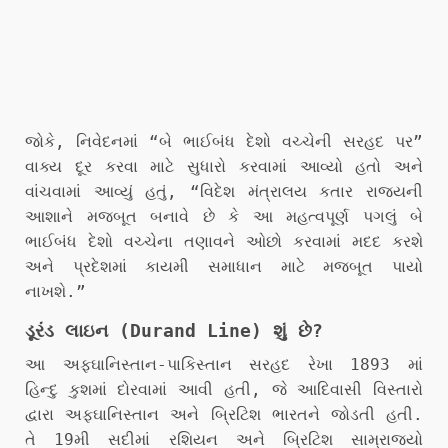
જોકે, નિવેદનમાં “બે ભાઈબંધ દેશો વચ્ચેની સરહદ પર”
વાક્ય દૂર કરવા માટે સુધારો કરવામાં આવ્યો હતો અને
વાંચવામાં આવ્યું હતું, “વિદેશ મંત્રાલય કતાર રાજ્યની
આશાને મજબૂત બનાવે છે કે આ મહત્વપૂર્ણ પગલું બે
ભાઈબંધ દેશો વચ્ચેના તણાવને ઓછો કરવામાં મદદ કરશે
અને પ્રદેશમાં કાયમી સમાધાન માટે મજબૂત પાયો
નાખશે.”
ડૂરંડ લાઇન (Durand Line) શું છે?
આ અફઘાનિસ્તાન-પાકિસ્તાન સરહદ રેખા 1893 માં
હિન્દુ કુશમાં દોરવામાં આવી હતી, જે આદિવાસી વિસ્તારો
દ્વારા અફઘાનિસ્તાન અને બ્રિટિશ ભારતને જોડતી હતી.
તે 19મી સદીમાં રશિયન અને બ્રિટિશ સામ્રાજ્યો