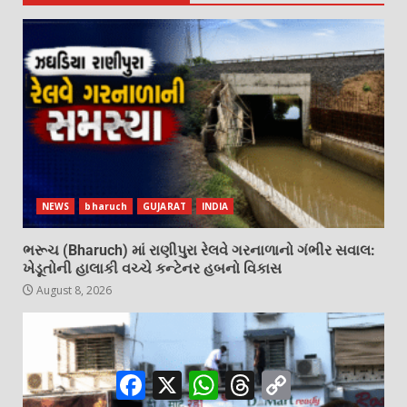
NEWS
bharuch
GUJARAT
INDIA
ભરૂચ (Bharuch) માં રાણીપુરા રેલવે ગરનાળાનો ગંભીર સવાલ:
ખેડૂતોની હાલાકી વચ્ચે કન્ટેનર હબનો વિકાસ
August 8, 2026
Facebook
X
WhatsApp
Threads
Copy
Link