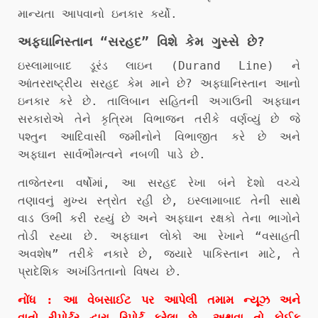
માન્યતા આપવાનો ઇનકાર કર્યો.
અફઘાનિસ્તાન “સરહદ” વિશે કેમ ગુસ્સે છે?
ઇસ્લામાબાદ ડૂરંડ લાઇન (Durand Line) ને
આંતરરાષ્ટ્રીય સરહદ કેમ માને છે? અફઘાનિસ્તાન આનો
ઇનકાર કરે છે. તાલિબાન સહિતની અગાઉની અફઘાન
સરકારોએ તેને કૃત્રિમ વિભાજન તરીકે વર્ણવ્યું છે જે
પશ્તુન આદિવાસી જમીનોને વિભાજીત કરે છે અને
અફઘાન સાર્વભૌમત્વને નબળી પાડે છે.
તાજેતરના વર્ષોમાં, આ સરહદ રેખા બંને દેશો વચ્ચે
તણાવનું મુખ્ય સ્ત્રોત રહી છે, ઇસ્લામાબાદ તેની સાથે
વાડ ઉભી કરી રહ્યું છે અને અફઘાન રક્ષકો તેના ભાગોને
તોડી રહ્યા છે. અફઘાન લોકો આ રેખાને “વસાહતી
અવશેષ” તરીકે નકારે છે, જ્યારે પાકિસ્તાન માટે, તે
પ્રાદેશિક અખંડિતતાનો વિષય છે.
નોંધ : આ વેબસાઈટ પર આપેલી તમામ ન્યૂઝ અને
વાતો રીપોર્ટર દ્વારા રિપોર્ટ કરેલા છે. અથવા તો કોઈક