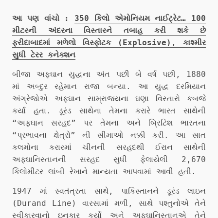
આ પણ વાંચો :
350 કિલો એમોનિયમ નાઈટ્રેટ… 100
મીટરની અંદરના વિસ્તારને તબાહ કરી શકે છે
ફરીદાબાદમાં મળેલો વિસ્ફોટક (Explosive), કાશ્મીર
સુધી ટેરર કનેક્શન
બીજા અફઘાન યુદ્ધના અંત પછી બે વર્ષ પછી, 1880
માં અબ્દુર રહેમાન રાજા બન્યા. આ યુદ્ધ દરમિયાન
અંગ્રેજોએ અફઘાન સામ્રાજ્યના ઘણા વિસ્તારો કબજે
કર્યા હતા. ડૂરંડ સાથેના તેમના કરારે ભારત સાથેની
“અફઘાન સરહદ” પર તેમના અને બ્રિટિશ ભારતના
“પ્રભાવના ક્ષેત્રો” ની સીમાઓ નક્કી કરી. આ સાત
કલમોના કરારમાં ચીનની સરહદથી ઈરાન સાથેની
અફઘાનિસ્તાનની સરહદ સુધી ફેલાયેલી 2,670
કિલોમીટર લાંબી રેખાને માન્યતા આપવામાં આવી હતી.
1947 માં સ્વતંત્રતા સાથે, પાકિસ્તાનને ડૂરંડ લાઇન
(Durand Line) વારસામાં મળી, સાથે પશ્તુનોએ તેને
સ્વીકારવાનો ઇનકાર કર્યો અને અફઘાનિસ્તાનએ તેને