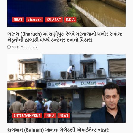
NEWS
bharuch
GUJARAT
INDIA
ભરૂચ (Bharuch) માં રાણીપુરા રેલવે ગરનાળાનો ગંભીર સવાલ:
ખેડૂતોની હાલાકી વચ્ચે કન્ટેનર હબનો વિકાસ
August 8, 2026
ENTERTAINMENT
INDIA
NEWS
સલમાન (Salman) ખાનના ગેલેક્સી એપાર્ટમેન્ટ બહાર