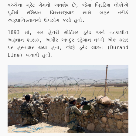
વચ્ચેના ગ્રેટ ગેમનો અવશેષ છે, જેમાં બ્રિટિશ લોકોએ
પૂર્વમાં રશિયન વિસ્તરણવાદ સામે બફર તરીકે
અફઘાનિસ્તાનનો ઉપયોગ કર્યો હતો.
1893 માં, સર હેનરી મોર્ટિમર ડૂરંડ અને તત્કાલીન
અફઘાન શાસક, અમીર અબ્દુર રહેમાન વચ્ચે એક કરાર
પર હસ્તાક્ષર થયા હતા, જેણે ડૂરંડ લાઇન (Durand
Line) બનાવી હતી.