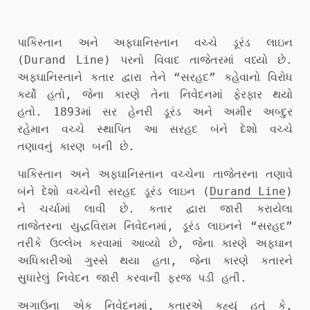
પાકિસ્તાન અને અફઘાનિસ્તાન વચ્ચે ડૂરંડ લાઇન
(Durand Line) પરનો વિવાદ તાજેતરમાં વધ્યો છે.
અફઘાનિસ્તાને કતાર દ્વારા તેને “સરહદ” કહેવાનો વિરોધ
કર્યો હતો, જેના કારણે તેના નિવેદનમાં ફેરફાર થયો
હતો. 1893માં સર હેનરી ડૂરંડ અને અમીર અબ્દુર
રહેમાન વચ્ચે સ્થાપિત આ સરહદ બંને દેશો વચ્ચે
તણાવનું કારણ બની છે.
પાકિસ્તાન અને અફઘાનિસ્તાન વચ્ચેના તાજેતરના તણાવે
બંને દેશો વચ્ચેની સરહદ ડૂરંડ લાઇન (
Durand Line
)
ને ચર્ચામાં લાવી છે. કતાર દ્વારા જારી કરાયેલા
તાજેતરના યુદ્ધવિરામ નિવેદનમાં, ડૂરંડ લાઇનને “સરહદ”
તરીકે ઉલ્લેખ કરવામાં આવ્યો છે, જેના કારણે અફઘાન
અધિકારીઓ ગુસ્સે થયા હતા, જેના કારણે કતારને
સુધારેલું નિવેદન જારી કરવાની ફરજ પડી હતી.
અગાઉના એક નિવેદનમાં, કતારએ કહ્યું હતું કે,