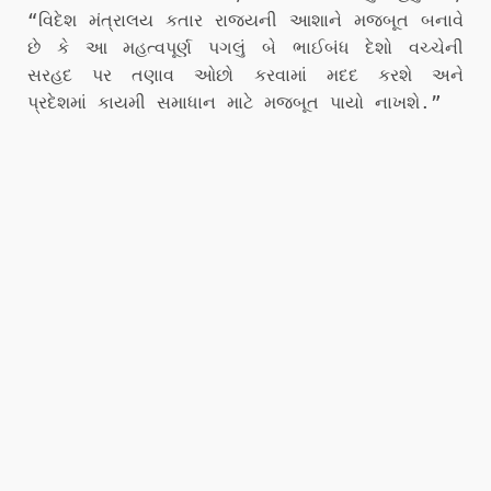
“વિદેશ મંત્રાલય કતાર રાજ્યની આશાને મજબૂત બનાવે
છે કે આ મહત્વપૂર્ણ પગલું બે ભાઈબંધ દેશો વચ્ચેની
સરહદ પર તણાવ ઓછો કરવામાં મદદ કરશે અને
પ્રદેશમાં કાયમી સમાધાન માટે મજબૂત પાયો નાખશે.”