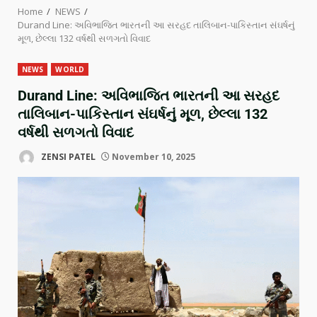
Home
NEWS
Durand Line: અવિભાજિત ભારતની આ સરહદ તાલિબાન-પાકિસ્તાન સંઘર્ષનું
મૂળ, છેલ્લા 132 વર્ષથી સળગતો વિવાદ
NEWS
WORLD
Durand Line: અવિભાજિત ભારતની આ સરહદ
તાલિબાન-પાકિસ્તાન સંઘર્ષનું મૂળ, છેલ્લા 132
વર્ષથી સળગતો વિવાદ
ZENSI PATEL
November 10, 2025