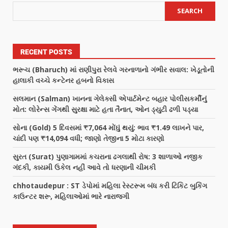
SEARCH
RECENT POSTS
ભરૂચ (Bharuch) માં રાણીપુરા રેલવે ગરનાળાનો ગંભીર સવાલ: ખેડૂતોની
હાલાકી વચ્ચે કન્ટેનર હબનો વિકાસ
સલમાન (Salman) ખાનના ગેલેક્સી એપાર્ટમેન્ટ બહાર પોલીસકર્મીનું
મોત: લોરેન્સ ગેંગથી સુરક્ષા માટે હતા તૈનાત, ઓન ડ્યુટી ઢળી પડ્યા
સોના (Gold) 5 દિવસમાં ₹7,064 મોંઘું થયું: ભાવ ₹1.49 લાખને પાર,
ચાંદી પણ ₹14,094 વધી; જાણો તેજીના 5 મોટા કારણો
સુરત (Surat) પુણાગામમાં કચરાના ઢગલાથી રોષ: 3 શાળાઓ નજીક
ગંદકી, કાયમી ઉકેલ નહીં આવે તો ધરણાની ચીમકી
chhotaudepur : ST ડેપોમાં મહિલા રેસ્ટરૂમ બંધ કરી ટિકિટ બુકિંગ
કાઉન્ટર શરૂ, મહિલાઓમાં ભારે નારાજગી