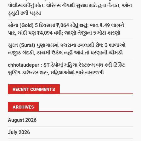
પોલીસકર્મીનું મોત: લોરેન્સ ગેંગથી સુરક્ષા માટે હતા તૈનાત, ઓન
ડ્યુટી ઢળી પડ્યા
સોના (Gold) 5 દિવસમાં ₹7,064 મોંઘું થયું: ભાવ ₹1.49 લાખને
પાર, ચાંદી પણ ₹14,094 વધી; જાણો તેજીના 5 મોટા કારણો
સુરત (Surat) પુણાગામમાં કચરાના ઢગલાથી રોષ: 3 શાળાઓ
નજીક ગંદકી, કાયમી ઉકેલ નહીં આવે તો ધરણાની ચીમકી
chhotaudepur : ST ડેપોમાં મહિલા રેસ્ટરૂમ બંધ કરી ટિકિટ
બુકિંગ કાઉન્ટર શરૂ, મહિલાઓમાં ભારે નારાજગી
RECENT COMMENTS
ARCHIVES
August 2026
July 2026