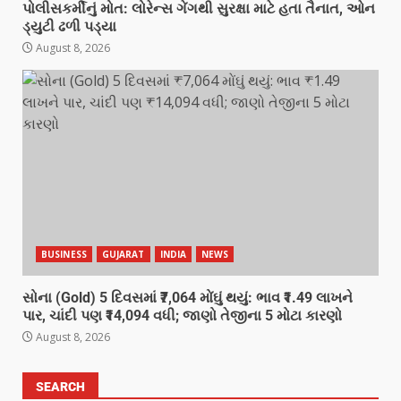
પોલીસકર્મીનું મોત: લોરેન્સ ગેંગથી સુરક્ષા માટે હતા તૈનાત, ઓન
ડ્યુટી ઢળી પડ્યા
August 8, 2026
BUSINESS
GUJARAT
INDIA
NEWS
સોના (Gold) 5 દિવસમાં ₹7,064 મોંઘું થયું: ભાવ ₹1.49 લાખને
પાર, ચાંદી પણ ₹14,094 વધી; જાણો તેજીના 5 મોટા કારણો
August 8, 2026
SEARCH