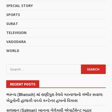
SPECIAL STORY
SPORTS
SURAT
TELEVISION
VADODARA
WORLD
RECENT POSTS
ભરૂચ (Bharuch) માં રાણીપુરા રેલવે ગરનાળાનો ગંભીર સવાલ:
ખેડૂતોની હાલાકી વચ્ચે કન્ટેનર હબનો વિકાસ
સલમાન (Salman) ખાનના ગેલેક્સી એપાર્ટમેન્ટ બહાર