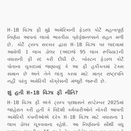
H-1B વિઝા ફી મુદ્દે અમેરિકાની ફેડરલ કોર્ટે મહત્વપૂર્ણ
નિર્ણય આપતાં લાખો ભારતીય પ્રોફેશનલ્સને રાહત મળી
છે. કોર્ટે ટ્રમ્પ સરકાર દ્વારા H-1B વિઝા પર લાદવામાં
આવેલી 1 લાખ ડોલર (અંદાજે 95 લાખ રૂપિયા)ની
વધારાની ફી રદ કરી દીધી છે. બોસ્ટન ફેડરલ કોર્ટે
પોતાના ચુકાદામાં જણાવ્યું કે આ ફી હકીકતમાં ટેક્સ
સમાન છે અને તેને લાગુ કરવા માટે માત્ર રાષ્ટ્રપતિ
નહીં પરંતુ અમેરિકી કોંગ્રેસની મંજૂરી જરૂરી છે.
શું હતી H-1B વિઝા ફી નીતિ?
H-1B વિઝા ફી અંગે ટ્રમ્પ પ્રશાસને સપ્ટેમ્બર 2025માં
જાહેરાત કરી હતી કે વિદેશી કર્મચારીઓને નોકરી આપતી
અમેરિકી કંપનીઓએ દરેક H-1B વિઝા માટે વધારાના 1
લાખ ડોલર ચૂકવવાના રહેશે. આ નિર્ણયનો સૌથી વધુ