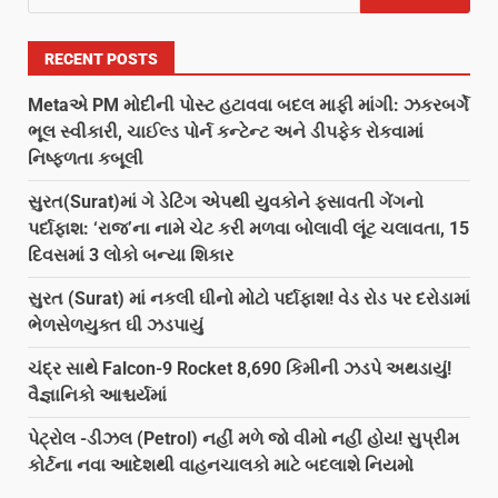
RECENT POSTS
Metaએ PM મોદીની પોસ્ટ હટાવવા બદલ માફી માંગી: ઝકરબર્ગે
ભૂલ સ્વીકારી, ચાઈલ્ડ પોર્ન કન્ટેન્ટ અને ડીપફેક રોકવામાં
નિષ્ફળતા કબૂલી
સુરત(Surat)માં ગે ડેટિંગ એપથી યુવકોને ફસાવતી ગેંગનો
પર્દાફાશ: ‘રાજ’ના નામે ચેટ કરી મળવા બોલાવી લૂંટ ચલાવતા, 15
દિવસમાં 3 લોકો બન્યા શિકાર
સુરત (Surat) માં નકલી ઘીનો મોટો પર્દાફાશ! વેડ રોડ પર દરોડામાં
ભેળસેળયુક્ત ઘી ઝડપાયું
ચંદ્ર સાથે Falcon-9 Rocket 8,690 કિમીની ઝડપે અથડાયું!
વૈજ્ઞાનિકો આશ્ચર્યમાં
પેટ્રોલ -ડીઝલ (Petrol) નહીં મળે જો વીમો નહીં હોય! સુપ્રીમ
કોર્ટના નવા આદેશથી વાહનચાલકો માટે બદલાશે નિયમો