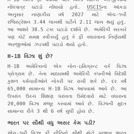
નોંધપાત્ર ઘટાડો નોંધાયો હતો.
USCIS
ના આંકડા
અનુસાર નાણાકીય વર્ષ 2027 માટે એચ-૧બી
રજિસ્ટ્રેશન 3.44 લાખથી ઘટીને 2.11 લાખ થયું હતું.
આ આશરે 38.5 ટકા ઘટાડો દર્શાવે છે. અમેરિકી સરકારે
પણ કોર્ટ સમક્ષ સ્વીકાર્યું હતું કે ફી વધારવાના નિર્ણયથી
અરજીઓમાં ઝડપથી ઘટાડો થયો હતો.
H-1B વિઝા શું છે?
H-1B અમેરિકાનો એક નોન-ઇમિગ્રન્ટ વર્ક વિઝા
પ્રોગ્રામ છે. તેના માધ્યમથી અમેરિકી કંપનીઓ વિદેશી
કુશળ કર્મચારીઓને નોકરી પર રાખી શકે છે. દર વર્ષે
65,000 સામાન્ય H-1B વિઝા આપવામાં આવે છે. આ
ઉપરાંત ઉચ્ચ શિક્ષણ ધરાવતા ઉમેદવારો માટે વધારાના
20,000 વિઝા મંજૂર કરવામાં આવે છે. વિઝાની મુદત
સામાન્ય રીતે 3 થી 6 વર્ષ સુધી હોય છે.
ભારત પર સૌથી વધુ અસર કેમ પડી?
એચ-૧બી વિઝા ફી નીતિનો સૌથી મોટો પ્રભાવ ભારત