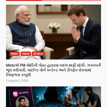
NEWS
INDIA
WORLD
Metaએ PM મોદીની પોસ્ટ હટાવવા બદલ માફી માંગી: ઝકરબર્ગે
ભૂલ સ્વીકારી, ચાઈલ્ડ પોર્ન કન્ટેન્ટ અને ડીપફેક રોકવામાં
નિષ્ફળતા કબૂલી
August 5, 2026