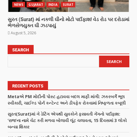
NEWS
GUJARAT
INDIA
SURAT
સુરત (Surat) માં નકલી ઘીનો મોટો પર્દાફાશ! વેડ રોડ પર દરોડામાં
ભેળસેળયુક્ત ઘી ઝડપાયું
August 5, 2026
SEARCH
SEARCH
RECENT POSTS
Metaએ PM મોદીની પોસ્ટ હટાવવા બદલ માફી માંગી: ઝકરબર્ગે ભૂલ
સ્વીકારી, ચાઈલ્ડ પોર્ન કન્ટેન્ટ અને ડીપફેક રોકવામાં નિષ્ફળતા કબૂલી
સુરત(Surat)માં ગે ડેટિંગ એપથી યુવકોને ફસાવતી ગેંગનો પર્દાફાશ:
‘રાજ’ના નામે ચેટ કરી મળવા બોલાવી લૂંટ ચલાવતા, 15 દિવસમાં 3 લોકો
બન્યા શિકાર