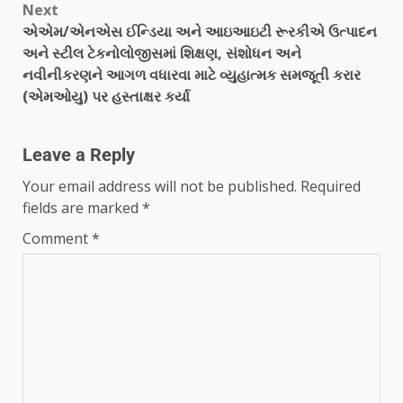
Next
એએમ/એનએસ ઈન્ડિયા અને આઇઆઇટી રૂરકીએ ઉત્પાદન
અને સ્ટીલ ટેકનોલોજીસમાં શિક્ષણ, સંશોધન અને
નવીનીકરણને આગળ વધારવા માટે વ્યુહાત્મક સમજૂતી કરાર
(એમઓયુ) પર હસ્તાક્ષર કર્યા
Leave a Reply
Your email address will not be published.
Required
fields are marked
*
Comment
*