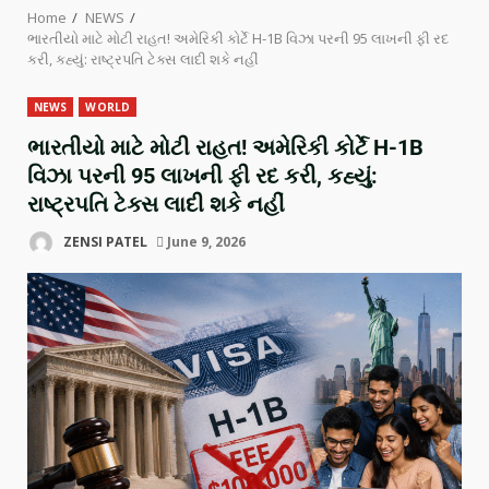
Home
NEWS
ભારતીયો માટે મોટી રાહત! અમેરિકી કોર્ટે H-1B વિઝા પરની 95 લાખની ફી રદ
કરી, કહ્યું: રાષ્ટ્રપતિ ટેક્સ લાદી શકે નહીં
NEWS
WORLD
ભારતીયો માટે મોટી રાહત! અમેરિકી કોર્ટે H-1B
વિઝા પરની 95 લાખની ફી રદ કરી, કહ્યું:
રાષ્ટ્રપતિ ટેક્સ લાદી શકે નહીં
ZENSI PATEL
June 9, 2026