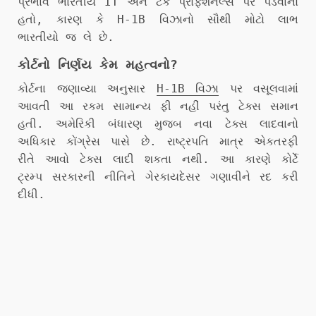
પ્રભાવ ભારતીય IT અને ટેક પ્રોફેશનલ્સ પર પડવાનો
હતો, કારણ કે H-1B વિઝાનો સૌથી મોટો લાભ
ભારતીયો જ લે છે.
કોર્ટનો નિર્ણય કેમ મહત્વનો?
કોર્ટના જણાવ્યા અનુસાર
H-1B વિઝા
પર વસૂલવામાં
આવતી આ રકમ સામાન્ય ફી નહીં પરંતુ ટેક્સ સમાન
હતી. અમેરિકી બંધારણ મુજબ નવા ટેક્સ લાદવાનો
અધિકાર કોંગ્રેસ પાસે છે. રાષ્ટ્રપતિ માત્ર એકતરફી
રીતે આવો ટેક્સ લાદી શકતા નથી. આ કારણે કોર્ટે
ટ્રમ્પ સરકારની નીતિને ગેરકાયદેસર ગણાવીને રદ કરી
દીધી.