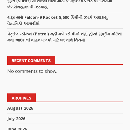
સુરત (Surat) માં નકલી ઘીનો મોટો પર્દાફાશ! વેડ રોડ પર દરોડામાં
ભેળસેળયુક્ત ઘી ઝડપાયું
ચંદ્ર સાથે Falcon-9 Rocket 8,690 કિમીની ઝડપે અથડાયું!
વૈજ્ઞાનિકો આશ્ચર્યમાં
પેટ્રોલ -ડીઝલ (Petrol) નહીં મળે જો વીમો નહીં હોય! સુપ્રીમ કોર્ટના
નવા આદેશથી વાહનચાલકો માટે બદલાશે નિયમો
RECENT COMMENTS
No comments to show.
ARCHIVES
August 2026
July 2026
June 2026