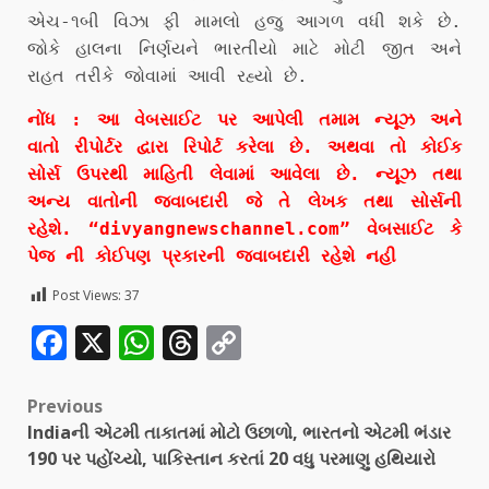
એચ-૧બી વિઝા ફી મામલો હજુ આગળ વધી શકે છે.
જોકે હાલના નિર્ણયને ભારતીયો માટે મોટી જીત અને
રાહત તરીકે જોવામાં આવી રહ્યો છે.
નોંધ : આ વેબસાઈટ પર આપેલી તમામ ન્યૂઝ અને
વાતો રીપોર્ટર દ્વારા રિપોર્ટ કરેલા છે. અથવા તો કોઈક
સોર્સ ઉપરથી માહિતી લેવામાં આવેલા છે. ન્યૂઝ તથા
અન્ય વાતોની જવાબદારી જે તે લેખક તથા સોર્સની
રહેશે. “divyangnewschannel.com” વેબસાઈટ કે
પેજ ની કોઈપણ પ્રકારની જવાબદારી રહેશે નહી
Post Views:
37
Facebook
X
WhatsApp
Threads
Copy
Link
Previous
Indiaની એટમી તાકાતમાં મોટો ઉછાળો, ભારતનો એટમી ભંડાર
190 પર પહોંચ્યો, પાકિસ્તાન કરતાં 20 વધુ પરમાણુ હથિયારો