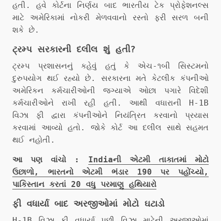
હતી. હવે કોર્ટના નિર્ણય બાદ ભારતીય ટેક પ્રોફેશનલ્સ
માટે અમેરિકામાં નોકરી મેળવવાનો રસ્તો ફરી સરળ બની
શકે છે.
ટ્રમ્પ સરકારની દલીલ શું હતી?
ટ્રમ્પ પ્રશાસનનું કહેવું હતું કે એચ-૧બી સિસ્ટમનો
દુરુપયોગ થઈ રહ્યો છે. સરકારના મતે કેટલીક કંપનીઓ
અમેરિકન કર્મચારીઓની જગ્યાએ ઓછા પગારે વિદેશી
કર્મચારીઓને રાખી રહી હતી. આથી વધારાની H-1B
વિઝા ફી દ્વારા કંપનીઓને નિયંત્રિત કરવાનો પ્રયાસ
કરવામાં આવ્યો હતો. જોકે કોર્ટ આ દલીલ સાથે સહમત
થઈ નહોતી.
આ પણ વાંચો :
Indiaની એટમી તાકાતમાં મોટો
ઉછાળો, ભારતનો એટમી ભંડાર 190 પર પહોંચ્યો,
પાકિસ્તાન કરતાં 20 વધુ પરમાણુ હથિયારો
ફી વધાર્યા બાદ અરજીઓમાં મોટો ઘટાડો
H-1B વિઝા ફી વધાર્યા પછી વિઝા માટેની અરજીઓમાં