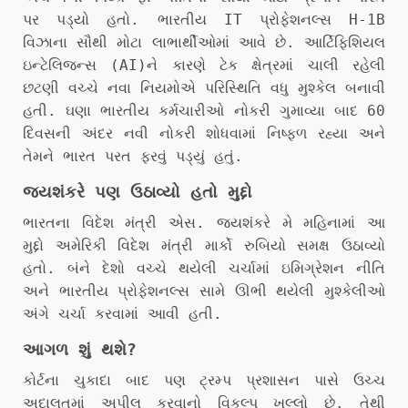
પર પડ્યો હતો. ભારતીય IT પ્રોફેશનલ્સ H-1B
વિઝાના સૌથી મોટા લાભાર્થીઓમાં આવે છે. આર્ટિફિશિયલ
ઇન્ટેલિજન્સ (AI)ને કારણે ટેક ક્ષેત્રમાં ચાલી રહેલી
છટણી વચ્ચે નવા નિયમોએ પરિસ્થિતિ વધુ મુશ્કેલ બનાવી
હતી. ઘણા ભારતીય કર્મચારીઓ નોકરી ગુમાવ્યા બાદ 60
દિવસની અંદર નવી નોકરી શોધવામાં નિષ્ફળ રહ્યા અને
તેમને ભારત પરત ફરવું પડ્યું હતું.
જયશંકરે પણ ઉઠાવ્યો હતો મુદ્દો
ભારતના વિદેશ મંત્રી એસ. જયશંકરે મે મહિનામાં આ
મુદ્દો અમેરિકી વિદેશ મંત્રી માર્કો રુબિયો સમક્ષ ઉઠાવ્યો
હતો. બંને દેશો વચ્ચે થયેલી ચર્ચામાં ઇમિગ્રેશન નીતિ
અને ભારતીય પ્રોફેશનલ્સ સામે ઊભી થયેલી મુશ્કેલીઓ
અંગે ચર્ચા કરવામાં આવી હતી.
આગળ શું થશે?
કોર્ટના ચુકાદા બાદ પણ ટ્રમ્પ પ્રશાસન પાસે ઉચ્ચ
અદાલતમાં અપીલ કરવાનો વિકલ્પ ખુલ્લો છે. તેથી