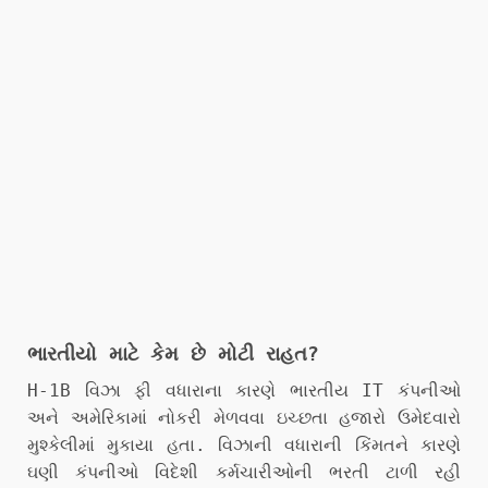
ભારતીયો માટે કેમ છે મોટી રાહત?
H-1B વિઝા ફી વધારાના કારણે ભારતીય IT કંપનીઓ
અને અમેરિકામાં નોકરી મેળવવા ઇચ્છતા હજારો ઉમેદવારો
મુશ્કેલીમાં મુકાયા હતા. વિઝાની વધારાની કિંમતને કારણે
ઘણી કંપનીઓ વિદેશી કર્મચારીઓની ભરતી ટાળી રહી