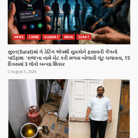
NEWS
CRIME
GUJARAT
INDIA
SURAT
સુરત(Surat)માં ગે ડેટિંગ એપથી યુવકોને ફસાવતી ગેંગનો
પર્દાફાશ: ‘રાજ’ના નામે ચેટ કરી મળવા બોલાવી લૂંટ ચલાવતા, 15
દિવસમાં 3 લોકો બન્યા શિકાર
August 5, 2026