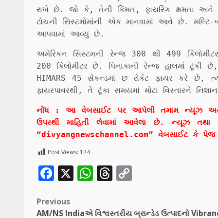
રાખે છે. જો કે, તેની કિંમત, ફાયરિંગ ક્ષમતા અને ત
ટોચની સિસ્ટમોમાંની એક માનવામાં આવે છે. મલ્ટિ-બેરલ
આપવામાં આવ્યું છે.
અમેરિકન સિસ્ટમની રેન્જ 300 થી 499 કિલોમીટર હ
200 કિલોમીટર છે. પિનાકાની રેન્જ હાલમાં ટૂંકી છે
HIMARS 45 સેકન્ડમાં છ રોકેટ ફાયર કરે છે, ત્ય
ફાયરપાવરથી, તે ટૂંકા સમયમાં મોટા વિસ્તારને નિશા
નોંધ : આ વેબસાઈટ પર આપેલી તમામ ન્યૂઝ અને વાત
ઉપરથી માહિતી લેવામાં આવેલા છે. ન્યૂઝ તથા 
“divyangnewschannel.com” વેબસાઈટ કે પેજ ન
Post Views:
144
Facebook
X
WhatsApp
Threads
Copy
Link
Post
Previous
AM/NS Indiaએ વિશ્વસ્તરીય બ્રાન્ડેડ ઉત્પાદનો Vibra
navigation