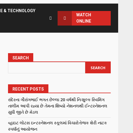
CE & TECHNOLOGY
WATCH
ONLINE
SEARCH
SEARCH
RECENT POSTS
રાંદેરના ગૌરાંગભાઈ ભગત છેલ્લા 20 વર્ષથી નિઃશુલ્ક સ્વિમિંગ
તાલીમ આપી રહ્યા છે તેમના શિષ્યો નેશનલથી ઈન્ટરનેશનલ
સુધી જીતે છે મેડલ
વ્હાઇટ લોટસ ઇન્ટરનેશનલ સ્કૂલમાં વિચારોત્તેજક શેરી નાટક
સ્પર્ધાનું આયોજન