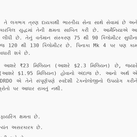
ે. તે લગભગ ત્રણ દાયકાથી ભારતીય સેના સાથે સેવામાં છે અન
 કારગિલ યુદ્ધમાં તેની ક્ષમતા સાબિત કરી છે. આર્મેનિયાએ 
ીધી છે. તેનું વર્તમાન સંસ્કરણ 75 થી 90 કિલોમીટર સુધીન
 રેન્જ 120 થી 130 કિલોમીટર છે. પિનાકા Mk 4 પર પણ કા
વધારી શકે છે.
ંમત આશરે ₹23 મિલિયન (આશરે $2.3 મિલિયન) છે, જ્યાર
 (આશરે $1.95 મિલિયન) હોવાનો અંદાજ છે. આનો અર્થ 
O એ તેને સંપૂર્ણપણે સ્વદેશી ટેકનોલોજીનો ઉપયોગ કરીન
્ત્રોતો પર આધાર રાખતું નથી.
ફાયરિંગ ક્ષમતા છે.
અત્યંત અસરકારક છે.