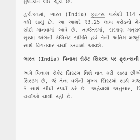
મુલાકાત લઈ ચૂકી છે.
હકીકતમાં, ભારત (India)
ફ્રાન્સ
પાસેથી 114 ર
વધી રહ્યું છે. આ આશરે ₹3.25 લાખ કરોડનો મેગા
સોદો માનવામાં આવે છે. તાજેતરમાં, સંરક્ષણ મંત્
સુરક્ષા અંગેની કેબિનેટ સમિતિ હવે તેની અંતિમ 
સાથે વિગતવાર ચર્ચા કરવામાં આવશે.
ભારત (India) પિનાકા રોકેટ સિસ્ટમ પર ફ્રાન્સન
અમે પિનાકા રોકેટ સિસ્ટમ વિશે વાત કરી રહ્યા 
સિસ્ટમ છે, જે તેના વર્ગની મુખ્ય સિસ્ટમો સાથે મ
S સાથે સીધી સ્પર્ધા કરે છે. અહેવાલો અનુસાર, 
ચર્ચાઓ ચાલી રહી છે.