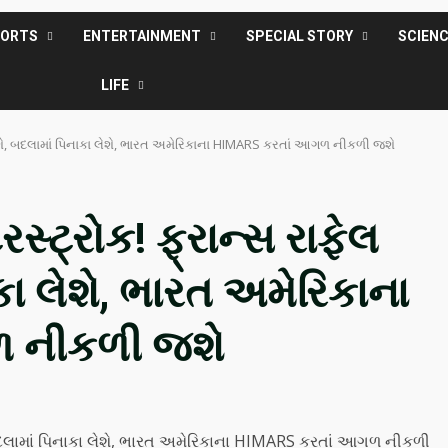
PORTS
ENTERTAINMENT
SPECIAL STORY
SCIEN
LIFE
આપશે, બદલામાં પિનાકા લેશે, ભારત અમેરિકાના HIMARS કરતાં આગળ નીકળી જશે
રસ્ટ્રોક! ફ્રાન્સ રાફેલ
ા લેશે, ભારત અમેરિકાના
 નીકળી જશે