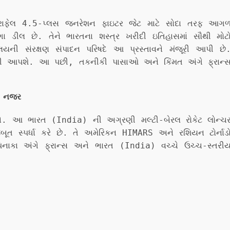
ાફેલ 4.5-પ્લસ જનરેશન ફાઇટર જેટ માટે સોદા તરફ આગ
 ડીલ છે. તેને ભારતના શસ્ત્ર ખરીદી ઇતિહાસમાં સૌથી મોટ
રાલયની સંરક્ષણ સંપાદન પરિષદે આ પ્રસ્તાવને મંજૂરી આપી છે
મંજૂરી આપશે. આ પછી, તકનીકી પાસાઓ અને કિંમત અંગે ફ્રાન્
ી નજર
છીએ. આ ભારત (India) ની અગ્રણી મલ્ટી-બેરલ રોકેટ લોન્ચ
જબૂત સ્પર્ધા કરે છે. તે અમેરિકન HIMARS અને રશિયન ટોર્નાડ
પિનાકા અંગે ફ્રાન્સ અને ભારત (India) વચ્ચે ઉચ્ચ-સ્તરી