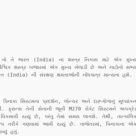
તો તે ભારત (India) ના શસ્ત્ર નિકાસ માટે એક મુખ્
ૈશ્વિક શસ્ત્ર બજારમાં એક મુખ્ય ખેલાડી છે અને નાટોનો સભ્
ારત (India) ની સંરક્ષણ ક્ષમતાઓની નોંધપાત્ર માન્યતા હશે.
 પિનાકા સિસ્ટમના પ્રદર્શન, લોન્ચર અને દારૂગોળાનું મૂલ્યાંક
 ફ્રાન્સ તેની સેનાની જૂની M270 રોકેટ સિસ્ટમને અપગ્રે
િકસાવી રહ્યું છે, પરંતુ તેમાં સમય લાગશે. તેથી, તાત્કાલિ
્પ તરીકે ગણવામાં આવી રહ્યું છે. તાજેતરમાં, પિનાકાના એ
યું હતું.