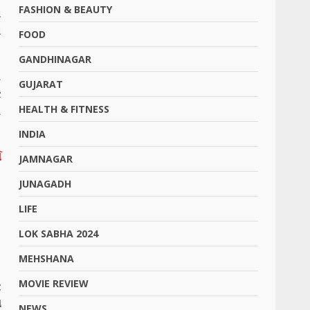
FASHION & BEAUTY
ં
ન
FOOD
GANDHINAGAR
ી
GUJARAT
ે
HEALTH & FITNESS
ી
INDIA
સ
JAMNAGAR
.
JUNAGADH
LIFE
LOK SABHA 2024
MEHSHANA
MOVIE REVIEW
t
ા
NEWS