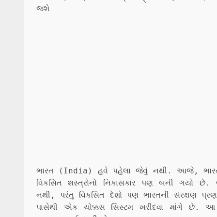
ભારત (India) હવે પહેલા જેવું નથી. આજે, ભારત ફક્
વિકસિત શસ્ત્રોનો નિકાસકાર પણ બની ગયો છે. ભાર
નથી, પરંતુ વિકસિત દેશો પણ ભારતની સંરક્ષણ પ્રણ
પાસેથી એક ચોક્કસ સિસ્ટમ ખરીદવા માંગે છે. આ