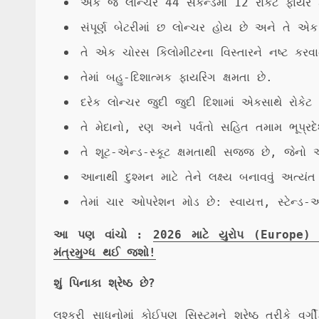
એક જ લોન્ચર 44 સેકન્ડમાં 12 રોકેટ ફાયર 
સંપૂર્ણ બેટરીમાં છ લોન્ચર હોય છે અને તે એ
તે એક ચોરસ કિલોમીટરના વિસ્તારને નષ્ટ કરવાન
તેમાં બહુ-દિશાત્મક ફાયરિંગ ક્ષમતા છે.
દરેક લોન્ચર જુદી જુદી દિશામાં એકસાથે રોકેટ
તે મેદાનો, રણ અને પર્વતો સહિત તમામ ભૂપ્રદ
તે શૂટ-એન્ડ-સ્કૂટ ક્ષમતાથી સજ્જ છે, જેનો 
આનાથી દુશ્મન માટે તેને લક્ષ્ય બનાવવું અત્યંત
તેમાં ચાર ઓપરેશન મોડ છે: સ્વાયત્ત, સ્ટેન્
આ પણ વાંચો :
2026 માટે યુરોપ (Europe) 
મંત્રમુગ્ધ થઈ જશો!
શું પિનાકા શ્રેષ્ઠ છે?
લશ્કરી સાધનોમાં કોઈપણ સિસ્ટમને શ્રેષ્ઠ તરીકે વર