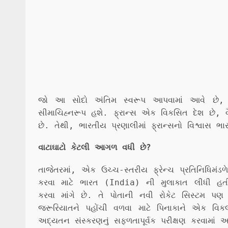
જો આ સોદો અંતિમ સ્વરૂપ આપવામાં આવે છે, 
સીમાચિહ્નરૂપ હશે. ફ્રાન્સ એક વિકસિત દેશ છે, વ
છે. તેથી, ભારતીય પ્રણાલીમાં ફ્રાન્સનો વિશ્વાસ ભ
વાટાઘાટો કેટલી આગળ વધી છે?
તાજેતરમાં, એક ઉચ્ચ-સ્તરીય ફ્રેન્ચ પ્રતિનિધિમંડળે
કરવા માટે ભારત (India) ની મુલાકાત લીધી હતી.
કરવા માંગે છે. તે પોતાની નવી રોકેટ સિસ્ટમ પણ વ
જરૂરિયાતને પહોંચી વળવા માટે પિનાકાને એક વિકલ
અદ્યતન સંસ્કરણનું સફળતાપૂર્વક પરીક્ષણ કરવામાં આવ્