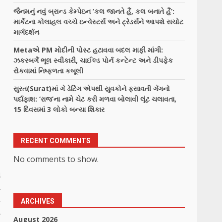
જૈનમનું નવું બ્રાન્ડ કેમ્પેઇન ‘કલ જાનતે હૈં, કલ બનાતે હૈં’:
માર્કેટના કોલાહલ વચ્ચે ઇન્વેસ્ટર્સ અને ટ્રેડર્સને આપશે સચોટ
માર્ગદર્શન
Metaએ PM મોદીની પોસ્ટ હટાવવા બદલ માફી માંગી:
ઝકરબર્ગે ભૂલ સ્વીકારી, ચાઈલ્ડ પોર્ન કન્ટેન્ટ અને ડીપફેક
રોકવામાં નિષ્ફળતા કબૂલી
સુરત(Surat)માં ગે ડેટિંગ એપથી યુવકોને ફસાવતી ગેંગનો
પર્દાફાશ: ‘રાજ’ના નામે ચેટ કરી મળવા બોલાવી લૂંટ ચલાવતા,
15 દિવસમાં 3 લોકો બન્યા શિકાર
RECENT COMMENTS
No comments to show.
ા
ત
ત
ARCHIVES
ી
August 2026