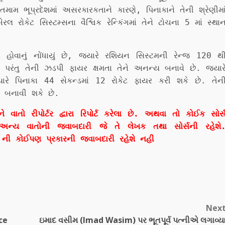
મામ ભૂપ્રદેશમાં અસરકારકતાને કારણે, પિનાકાને તેની શ્રેણીમા
 રોકેટ સિસ્ટમ્સના વૈશ્વિક રેન્કિંગમાં તેને ટોચના 5 માં સ્થા
ોવાનું નોંધાયું છે, જ્યારે રશિયન સિસ્ટમની રેન્જ 120 થ
, પરંતુ તેની ઝડપી ફાયર ક્ષમતા તેને અનન્ય બનાવે છે. જ્યાર
ારે પિનાકા 44 સેકન્ડમાં 12 રોકેટ ફાયર કરી શકે છે. તેન
ન બનાવી શકે છે.
ો રીપોર્ટર દ્વારા રિપોર્ટ કરેલા છે. અથવા તો કોઈક સોર્
અન્ય વાતોની જવાબદારી જે તે લેખક તથા સોર્સની રહેશે
ી કોઈપણ પ્રકારની જવાબદારી રહેશે નહી
Nex
nce
ઇમાદ વસીમ (Imad Wasim) પર ભૂતપૂર્વ પત્નીએ લગાવ્ય