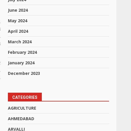
June 2024
May 2024
ે
આ
April 2024
ા
March 2024
મ
February 2024
ે
January 2024
એ
December 2023
ે
CATEGORIES
AGRICULTURE
AHMEDABAD
ARVALLI