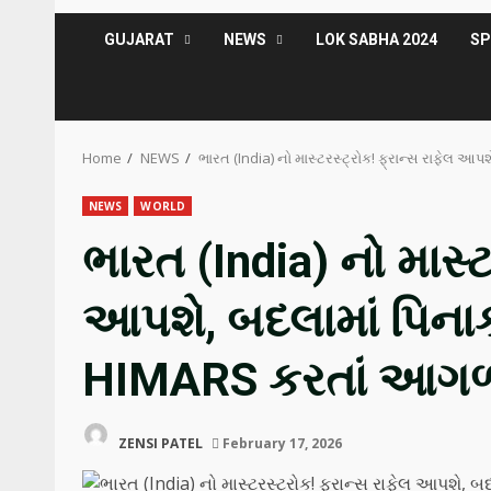
GUJARAT
NEWS
LOK SABHA 2024
S
Home
NEWS
ભારત (India) નો માસ્ટરસ્ટ્રોક! ફ્રાન્સ રાફેલ 
NEWS
WORLD
ભારત (India) નો માસ્ટ
આપશે, બદલામાં પિનાક
HIMARS કરતાં આગળ
ZENSI PATEL
February 17, 2026