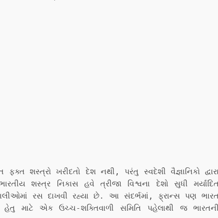
ત શસ્ત્રો ખરીદતો દેશ નથી, પરંતુ સ્વદેશી વૈજ્ઞાનિકો દ્વાર
તીય શસ્ત્ર નિકાસ હવે ત્રીજા વિશ્વના દેશો સુધી મર્યાદિ
ાલીઓમાં રસ દાખવી રહ્યા છે. આ સંદર્ભમાં, ફ્રાન્સ પણ ભાર
 હેતુ માટે એક ઉચ્ચ-શક્તિવાળી સમિતિ પહેલાથી જ ભારતન