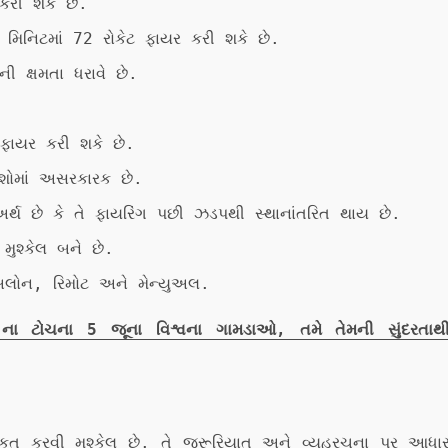
કરી શકે છે.
ક મિનિટમાં 72 રોકેટ ફાયર કરી શકે છે.
ી ક્ષમતા ધરાવે છે.
 ફાયર કરી શકે છે.
ેશોમાં અસરકારક છે.
અર્થ છે કે તે ફાયરિંગ પછી ઝડપથી સ્થાનાંતરિત થાય છે.
 મુશ્કેલ બને છે.
ડ-અલોન, રિમોટ અને મેન્યુઅલ.
ના ટોચના 5 જૂના વિશ્વના ગામડાઓ, તમે તેમની સુંદરતાથ
્ગીકૃત કરવી મુશ્કેલ છે. તે જરૂરિયાત અને વ્યૂહરચના પર આધા