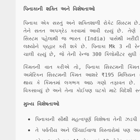
પિનાકાની શક્તિ અને વિશેષતાઓ
પિનાકા એક સસ્તું અને શક્તિશાળી રોકેટ સિસ્ટમ છ
તેને સતત અપગ્રેડ કરવામાં આવી રહ્યું છે. તેણે
સિસ્ટમ પહેલાથી જ ભારત (India) પાસેથી ખરીદી લ
લક્ષ્યોને પ્રહાર કરી શકે છે. પિનાકા Mk 3 ની
ચાલી રહ્યું છે, જે તેની રેન્જ 300 કિલોમીટર સુધી 
કિંમતની વાત કરીએ તો, પિનાકા સિસ્ટમની કિ
અમેરિકન સિસ્ટમની કિંમત આશરે ₹195 મિલિયન
થાય કે કિંમતમાં લગભગ આઠ ગણો તફાવત છે. DRD
વિકસાવ્યું છે અને તેના કોઈપણ ઘટકો માટે વિદેશી સ
મુખ્ય વિશેષતાઓ
પિનાકાની સૌથી મહત્વપૂર્ણ વિશેષતા તેની ઝડપી 
તે પર્વતીય અને ઊંચાઈવાળા વિસ્તારોમાં પણ 