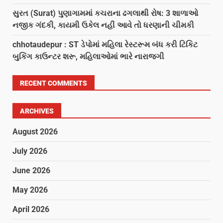
સુરત (Surat) પુણાગામમાં કચરાના ઢગલાથી રોષ: 3 શાળાઓ
નજીક ગંદકી, કાયમી ઉકેલ નહીં આવે તો ધરણાની ચીમકી
chhotaudepur : ST ડેપોમાં મહિલા રેસ્ટરૂમ બંધ કરી ટિકિટ
બુકિંગ કાઉન્ટર શરૂ, મહિલાઓમાં ભારે નારાજગી
RECENT COMMENTS
ARCHIVES
August 2026
July 2026
June 2026
May 2026
April 2026