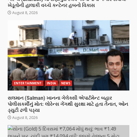
ખેડૂતોની હાલાકી વચ્ચે કન્ટેનર હબનો વિકાસ
August 8, 2026
ENTERTAINMENT
INDIA
NEWS
સલમાન (Salman) ખાનના ગેલેક્સી એપાર્ટમેન્ટ બહાર
પોલીસકર્મીનું મોત: લોરેન્સ ગેંગથી સુરક્ષા માટે હતા તૈનાત, ઓન
ડ્યુટી ઢળી પડ્યા
August 8, 2026