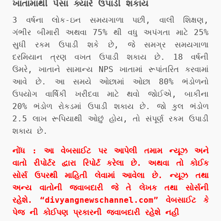
ખાતામાંથી પૈસા ક્યારે ઉપાડી શકાય
3 વર્ષના લોક-ઇન સમયગાળા પછી, વાલી શિક્ષણ,
ગંભીર બીમારી અથવા 75% થી વધુ અપંગતા માટે 25%
સુધી રકમ ઉપાડી શકે છે, જે સમગ્ર સમયગાળા
દરમિયાન ત્રણ વખત ઉપાડી શકાય છે. 18 વર્ષની
ઉંમરે, ખાતાને સામાન્ય NPS ખાતામાં રૂપાંતરિત કરવામાં
આવે છે. આ સમયે ઓછામાં ઓછા 80% ભંડોળનો
ઉપયોગ વાર્ષિકી ખરીદવા માટે થવો જોઈએ, બાકીના
20% ભંડોળ રોકડમાં ઉપાડી શકાય છે. જો કુલ ભંડોળ
2.5 લાખ રૂપિયાથી ઓછું હોય, તો સંપૂર્ણ રકમ ઉપાડી
શકાય છે.
નોંધ : આ વેબસાઈટ પર આપેલી તમામ ન્યૂઝ અને
વાતો રીપોર્ટર દ્વારા રિપોર્ટ કરેલા છે. અથવા તો કોઈક
સોર્સ ઉપરથી માહિતી લેવામાં આવેલા છે. ન્યૂઝ તથા
અન્ય વાતોની જવાબદારી જે તે લેખક તથા સોર્સની
રહેશે. “divyangnewschannel.com” વેબસાઈટ કે
પેજ ની કોઈપણ પ્રકારની જવાબદારી રહેશે નહી