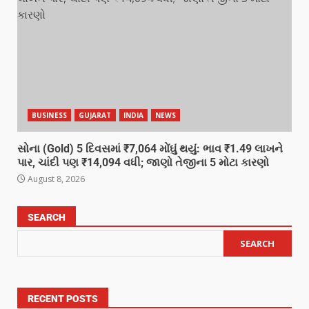
BUSINESS
GUJARAT
INDIA
NEWS
સોના (Gold) 5 દિવસમાં ₹7,064 મોંઘું થયું: ભાવ ₹1.49 લાખને
પાર, ચાંદી પણ ₹14,094 વધી; જાણો તેજીના 5 મોટા કારણો
August 8, 2026
SEARCH
SEARCH
RECENT POSTS