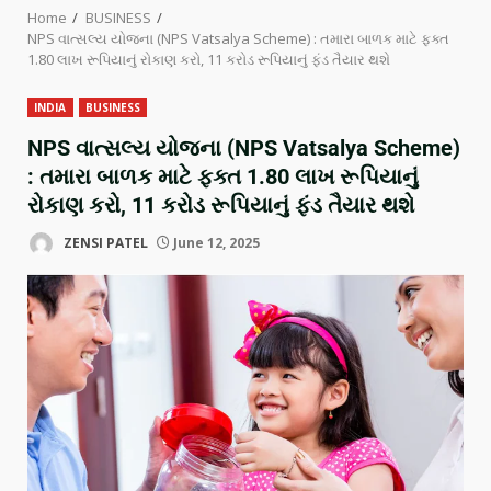
Home
BUSINESS
NPS વાત્સલ્ય યોજના (NPS Vatsalya Scheme) : તમારા બાળક માટે ફક્ત
1.80 લાખ રૂપિયાનું રોકાણ કરો, 11 કરોડ રૂપિયાનું ફંડ તૈયાર થશે
INDIA
BUSINESS
NPS વાત્સલ્ય યોજના (NPS Vatsalya Scheme)
: તમારા બાળક માટે ફક્ત 1.80 લાખ રૂપિયાનું
રોકાણ કરો, 11 કરોડ રૂપિયાનું ફંડ તૈયાર થશે
ZENSI PATEL
June 12, 2025