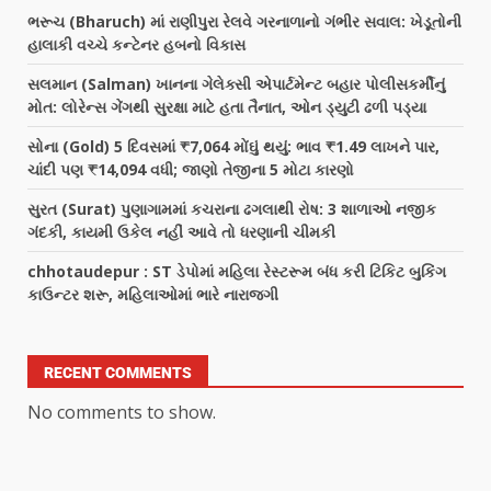
ભરૂચ (Bharuch) માં રાણીપુરા રેલવે ગરનાળાનો ગંભીર સવાલ: ખેડૂતોની
હાલાકી વચ્ચે કન્ટેનર હબનો વિકાસ
સલમાન (Salman) ખાનના ગેલેક્સી એપાર્ટમેન્ટ બહાર પોલીસકર્મીનું
મોત: લોરેન્સ ગેંગથી સુરક્ષા માટે હતા તૈનાત, ઓન ડ્યુટી ઢળી પડ્યા
સોના (Gold) 5 દિવસમાં ₹7,064 મોંઘું થયું: ભાવ ₹1.49 લાખને પાર,
ચાંદી પણ ₹14,094 વધી; જાણો તેજીના 5 મોટા કારણો
સુરત (Surat) પુણાગામમાં કચરાના ઢગલાથી રોષ: 3 શાળાઓ નજીક
ગંદકી, કાયમી ઉકેલ નહીં આવે તો ધરણાની ચીમકી
chhotaudepur : ST ડેપોમાં મહિલા રેસ્ટરૂમ બંધ કરી ટિકિટ બુકિંગ
કાઉન્ટર શરૂ, મહિલાઓમાં ભારે નારાજગી
RECENT COMMENTS
No comments to show.