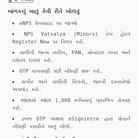
બાળકનું ખાતું કેવી રીતે ખોલવું
eNPS વેબસાઇટ પર જાઓ
NPS Vatsalya (Minors) ટેબ હેઠળ
Register Now પર ક્લિક કરો.
વાલીની જન્મ તારીખ, PAN, મોબાઇલ નંબર અને
ઇમેઇલ દાખલ કરો.
OTP ચકાસણી પછી નોંધણી શરૂ કરો.
સગીર અને વાલીની વિગતો, જરૂરી દસ્તાવેજો
અપલોડ કરો.
ઓછામાં ઓછા 1,000 રૂપિયાનું પ્રારંભિક રોકાણ
કરો.
ડબલ OTP અથવા eSignintre દ્વારા પોતાને
નોંધણી કરાવીને ખાતું ખોલો.