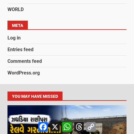
WORLD
META
Log in
Entries feed
Comments feed
WordPress.org
YOU MAY HAVE MISSED
Facebook
X
WhatsApp
Threads
Copy
Link