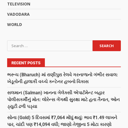
TELEVISION
VADODARA
WORLD
RECENT POSTS
ભરૂચ (Bharuch) માં રાણીપુરા રેલવે ગરનાળાનો ગંભીર સવાલ:
ખેડૂતોની હાલાકી વચ્ચે કન્ટેનર હબનો વિકાસ
સલમાન (Salman) ખાનના ગેલેક્સી એપાર્ટમેન્ટ બહાર
પોલીસકર્મીનું મોત: લોરેન્સ ગેંગથી સુરક્ષા માટે હતા તૈનાત, ઓન
ડ્યુટી ઢળી પડ્યા
સોના (Gold) 5 દિવસમાં ₹7,064 મોંઘું થયું: ભાવ ₹1.49 લાખને
પાર, ચાંદી પણ ₹14,094 વધી; જાણો તેજીના 5 મોટા કારણો