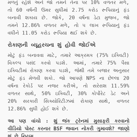
મળતું રહેશે અને જો તમને તેના પર 10% વળતર મળે,
તો 60 વર્ષની ઉંમર સુધીમાં 2.75 કરોડ રૂપિયાનું ફંડ
બનાવી શકાય છે. જોકે, 20 વર્ષના ડેટા મુજબ, જો
તમને 12.86% વળતર મળે, તો ૫ લાખ રૂપિયાનું ફંડ
વધીને 11.05 કરોડ રૂપિયા થઈ શકે છે.
રોકાણની વ્યૂહરચના શું હોવી જોઈએ
મોટું ફંડ બનાવવા માટે, તમારે આક્રમક (75% ઇક્વિટી)
વિકલ્પ પસંદ કરવો પડશે. આમાં, તમારે 75% પૈસા
ઇક્વિટીમાં રોકાણ કરવા પડશે, જેથી તમે બજાર અનુસાર
મોટું ફંડ મેળવી શકો. જો આપણે NPS ના છેલ્લા 20
વર્ષના રેકોર્ડ પર નજર કરીએ, તો સરેરાશ 11.59%
વળતર સાથે, 50% ઇક્વિટી, 30% કોર્પોરેટ ડેટ અને
20% સરકારી સિક્યોરિટીઝમાં રોકાણ સાથે, વળતર
12.86% સુધી હોઈ શકે છે.
આ પણ વાંચો :
શું જંક ટ્રેનમાં મુસાફરી કરવાનો
વીડિયો પોસ્ટ કરનાર BSF જવાન નોકરી ગુમાવશે? જાણો
શું છે નિયમ