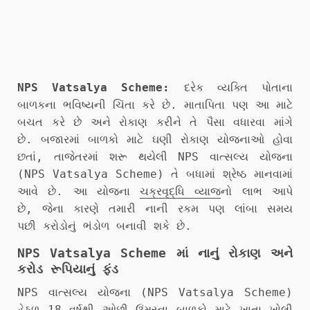
NPS Vatsalya Scheme:
દરેક વ્યક્તિ પોતાના
બાળકના ભવિષ્યની ચિંતા કરે છે. માતાપિતા પણ આ માટે
બચત કરે છે અને રોકાણ કરીને તે પૈસા વધારવા માંગે
છે. બજારમાં બાળકો માટે ઘણી રોકાણ યોજનાઓ હોવા
છતાં, તાજેતરમાં શરૂ થયેલી NPS વાત્સલ્ય યોજના
(NPS Vatsalya Scheme) તે બધામાં શ્રેષ્ઠ માનવામાં
આવે છે. આ યોજના
ચક્રવૃદ્ધિ વ્યાજ
નો લાભ આપે
છે, જેના કારણે તમારી નાની રકમ પણ લાંબા સમય
પછી કરોડોનું ભંડોળ બનાવી શકે છે.
NPS Vatsalya Scheme માં નાનું રોકાણ અને
કરોડ રૂપિયાનું ફંડ
NPS વાત્સલ્ય યોજના (NPS Vatsalya Scheme)
હેઠળ 18 વર્ષથી ઓછી ઉંમરના બાળકો માટે ખાતા ખોલી