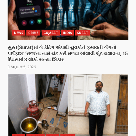
NEWS
CRIME
GUJARAT
INDIA
SURAT
સુરત(Surat)માં ગે ડેટિંગ એપથી યુવકોને ફસાવતી ગેંગનો
પર્દાફાશ: ‘રાજ’ના નામે ચેટ કરી મળવા બોલાવી લૂંટ ચલાવતા, 15
દિવસમાં 3 લોકો બન્યા શિકાર
August 5, 2026