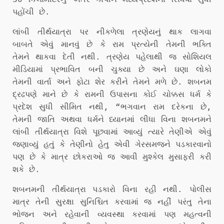
પહોંચી છે.
લાંબી તીર્થયાત્રા પર નીકળેલા ત્રણેયનું થાક લાગવા
બાબતે એવું માનવું છે કે રામ પ્રત્યેની તેમની ભક્તિ
તેમને થાકવા દેતી નથી. ત્રણેય પહેલાથી જ સોશિયલ
મીડિયામાં પ્રભાવિત બની ચુક્યા છે અને ઘણા લોકો
તેમની વાર્તા અને ફોટા શેર કરીને તેમને મળે છે. શબનમ
દ્રઢપણે માને છે કે રામની ઉપાસના કોઈ ચોક્કસ ધર્મ કે
પ્રદેશ સુધી સીમિત નથી, “ભગવાન રામ દરેકના છે,
તેમની જાતિ અથવા ધર્મને ધ્યાનમાં લીધા વિના શબનમને
લાંબી તીર્થયાત્રા વિશે પૂછવામાં આવ્યું ત્યારે તેણીએ એવું
જણાવ્યું હતું કે તેણીનો હેતુ એવી ગેરસમજને પડકારવાનો
પણ છે કે માત્ર છોકરાઓ જ આવી મુશ્કેલ મુસાફરી કરી
શકે છે.
શબનમની તીર્થયાત્રા પડકારો વિના રહી નથી. પોલીસ
માત્ર તેની સુરક્ષા સુનિશ્ચિત કરવામાં જ નહીં પરંતુ તેના
ભોજન અને રહેવાની વ્યવસ્થા કરવામાં પણ મહત્વની