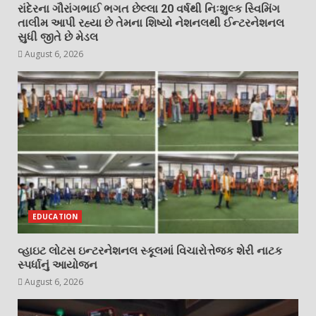
રાંદેરના ગૌરાંગભાઈ ભગત છેલ્લા 20 વર્ષથી નિઃશુલ્ક સ્વિમિંગ
તાલીમ આપી રહ્યા છે તેમના શિષ્યો નેશનલથી ઈન્ટરનેશનલ
સુધી જીતે છે મેડલ
August 6, 2026
EDUCATION
વ્હાઇટ લોટસ ઇન્ટરનેશનલ સ્કૂલમાં વિચારોત્તેજક શેરી નાટક
સ્પર્ધાનું આયોજન
August 6, 2026