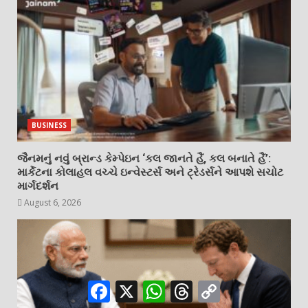
BUSINESS
જૈનમનું નવું બ્રાન્ડ કેમ્પેઇન ‘કલ જાનતે હૈં, કલ બનાતે હૈં’:
માર્કેટના કોલાહલ વચ્ચે ઇન્વેસ્ટર્સ અને ટ્રેડર્સને આપશે સચોટ
માર્ગદર્શન
August 6, 2026
Facebook
X
WhatsApp
Threads
Copy
Link