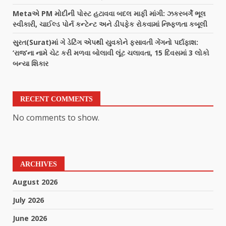
Metaએ PM મોદીની પોસ્ટ હટાવવા બદલ માફી માંગી: ઝકરબર્ગે ભૂલ
સ્વીકારી, ચાઈલ્ડ પોર્ન કન્ટેન્ટ અને ડીપફેક રોકવામાં નિષ્ફળતા કબૂલી
સુરત(Surat)માં ગે ડેટિંગ એપથી યુવકોને ફસાવતી ગેંગનો પર્દાફાશ:
‘રાજ’ના નામે ચેટ કરી મળવા બોલાવી લૂંટ ચલાવતા, 15 દિવસમાં 3 લોકો
બન્યા શિકાર
RECENT COMMENTS
No comments to show.
ARCHIVES
August 2026
July 2026
June 2026