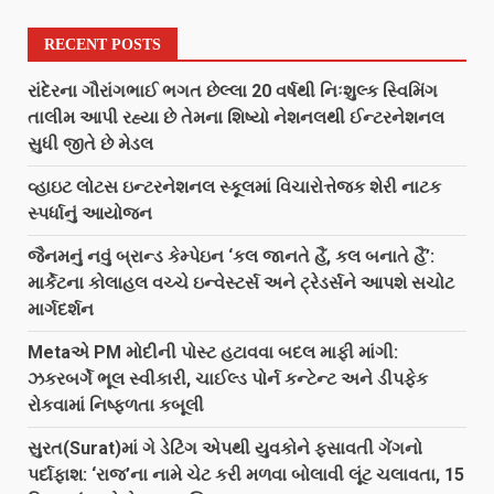
RECENT POSTS
રાંદેરના ગૌરાંગભાઈ ભગત છેલ્લા 20 વર્ષથી નિઃશુલ્ક સ્વિમિંગ
તાલીમ આપી રહ્યા છે તેમના શિષ્યો નેશનલથી ઈન્ટરનેશનલ
સુધી જીતે છે મેડલ
વ્હાઇટ લોટસ ઇન્ટરનેશનલ સ્કૂલમાં વિચારોત્તેજક શેરી નાટક
સ્પર્ધાનું આયોજન
જૈનમનું નવું બ્રાન્ડ કેમ્પેઇન ‘કલ જાનતે હૈં, કલ બનાતે હૈં’:
માર્કેટના કોલાહલ વચ્ચે ઇન્વેસ્ટર્સ અને ટ્રેડર્સને આપશે સચોટ
માર્ગદર્શન
Metaએ PM મોદીની પોસ્ટ હટાવવા બદલ માફી માંગી:
ઝકરબર્ગે ભૂલ સ્વીકારી, ચાઈલ્ડ પોર્ન કન્ટેન્ટ અને ડીપફેક
રોકવામાં નિષ્ફળતા કબૂલી
સુરત(Surat)માં ગે ડેટિંગ એપથી યુવકોને ફસાવતી ગેંગનો
પર્દાફાશ: ‘રાજ’ના નામે ચેટ કરી મળવા બોલાવી લૂંટ ચલાવતા, 15