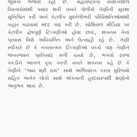
ભૂમિકા ભજવી રહી છે. મહારાષ્ટ્રના સંવેદનશીલ
વિસ્તારોમાંથી પસાર થતી વખતે પોલીસે તેણીની સુરક્ષા
સુનિશ્ચિત કરી અને કેટલીક મુશ્કેલીભરી પરિસ્થિતિઓમાંથી
બહાર કાઢવામાં મદદ પણ કરી છે. સોશિયલ મીડિયા પર
કેટલીક દ્વેષપૂર્ણ ટિપ્પણીઓ હોવા છતાં, શબનમ તેના
પ્રવાસ વિશે અવિચલિત અને ઉત્સાહી રહે છે. તેણી
સ્વીકારે છે કે નકારાત્મક ટિપ્પણીઓ વચ્ચે પણ તેણીને
જબરજસ્ત પ્રતિસાદ મળી રહ્યો છે, ભગવો ધ્વજ
પકડીને આગળ કૂચ કરતી વખતે શબનમ કહે છે કે
તેણીને ‘જય શ્રી રામ’ સાથે અભિવાદન કરતા મુસ્લિમો
સહિત અનેક લોકો સાથે એકતાની હ્રદયસ્પર્શી ક્ષણોનો
અનુભવ થાય છે.