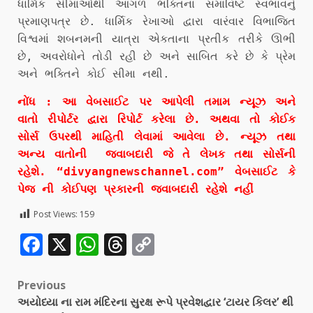
ધાર્મિક સીમાઓથી આગળ ભક્તિના સમાવિષ્ટ સ્વભાવનું
પ્રમાણપત્ર છે. ધાર્મિક રેખાઓ દ્વારા વારંવાર વિભાજિત
વિશ્વમાં શબનમની યાત્રા એકતાના પ્રતીક તરીકે ઊભી
છે, અવરોધોને તોડી રહી છે અને સાબિત કરે છે કે પ્રેમ
અને ભક્તિને કોઈ સીમા નથી.
નોંધ : આ વેબસાઈટ પર આપેલી તમામ ન્યૂઝ અને
વાતો રીપોર્ટર દ્વારા રિપોર્ટ કરેલા છે. અથવા તો કોઈક
સોર્સ ઉપરથી માહિતી લેવામાં આવેલા છે. ન્યૂઝ તથા
અન્ય વાતોની જવાબદારી જે તે લેખક તથા સોર્સની
રહેશે. “divyangnewschannel.com” વેબસાઈટ કે
પેજ ની કોઈપણ પ્રકારની જવાબદારી રહેશે નહીં
Post Views:
159
Facebook
X
WhatsApp
Threads
Copy
Link
Previous
અયોધ્યા ના રામ મંદિરના સુરક્ષ રૂપે પ્રવેશદ્વાર ‘ટાયર કિલર’ થી