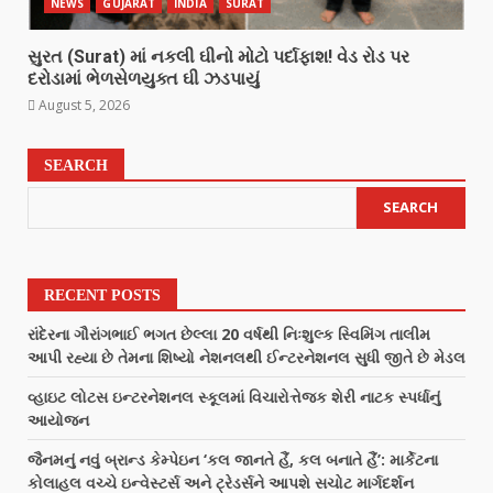
NEWS
GUJARAT
INDIA
SURAT
સુરત (Surat) માં નકલી ઘીનો મોટો પર્દાફાશ! વેડ રોડ પર
દરોડામાં ભેળસેળયુક્ત ઘી ઝડપાયું
August 5, 2026
SEARCH
SEARCH
RECENT POSTS
રાંદેરના ગૌરાંગભાઈ ભગત છેલ્લા 20 વર્ષથી નિઃશુલ્ક સ્વિમિંગ તાલીમ
આપી રહ્યા છે તેમના શિષ્યો નેશનલથી ઈન્ટરનેશનલ સુધી જીતે છે મેડલ
વ્હાઇટ લોટસ ઇન્ટરનેશનલ સ્કૂલમાં વિચારોત્તેજક શેરી નાટક સ્પર્ધાનું
આયોજન
જૈનમનું નવું બ્રાન્ડ કેમ્પેઇન ‘કલ જાનતે હૈં, કલ બનાતે હૈં’: માર્કેટના
કોલાહલ વચ્ચે ઇન્વેસ્ટર્સ અને ટ્રેડર્સને આપશે સચોટ માર્ગદર્શન