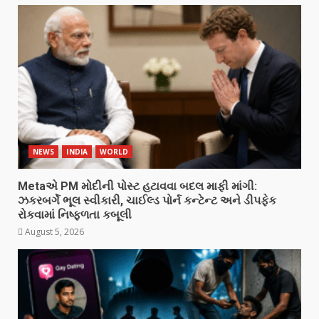
NEWS
INDIA
WORLD
Metaએ PM મોદીની પોસ્ટ હટાવવા બદલ માફી માંગી:
ઝકરબર્ગે ભૂલ સ્વીકારી, ચાઈલ્ડ પોર્ન કન્ટેન્ટ અને ડીપફેક
રોકવામાં નિષ્ફળતા કબૂલી
August 5, 2026