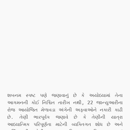
શબનમ સ્પષ્ટ પણે જણાવાનું છે કે અયોધ્યામાં તેના
આગમનની કોઈ નિશ્ચિત તારીખ નથી, 22 જાન્યુઆરીના
રોજ આયોજિત મેળાવડા અંગેની અફવાઓને નકારી કાઢી
છે. તેણી ભારપૂર્વક જણાવે છે કે તેણીની યાત્રા
આધ્યાત્મિક પરિપૂર્ણતા માટેની વ્યક્તિગત શોધ છે અને