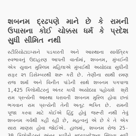
શબનમ દ્રઢપણે માને છે કે રામની
ઉપાસના કોઈ ચોક્કસ ધર્મ કે પ્રદેશ
સુધી સીમિત નથી
સ્ટીરિયોટાઇપ્સને પડકારતી અને આસ્થાના સાર્વત્રિક
સ્વભાવનું ઉદાહરણ આપતી વાર્તામાં, શબનમ, મુંબઈની
એક યુવાન મુસ્લિમ મહિલાએ મુંબઈથી અયોધ્યા સુધીની
સફર ૨૧ ડિસેમ્બરથી શરૂ કરી છે. તેણીના સાથી રમણ
રાજ શર્મા અને વિનીત પાંડેની સાથે શબનમ પગપાળા
1,425 કિલોમીટરનું અંતર કાપી અયોધ્યા પહોચશે શ્રી
રામ પ્રત્યેની આસ્થા ધરાવતી શબનમ મુસ્લિ હોવા છતાં
ભગવાન રામ પ્રત્યેની તેની અતૂટ ભક્તિ છે. રામની
પૂજા કરવા માટે કોઈએ હિંદુ હોવું જરૂરી નથી તેવું
શબનમ ગર્વથી કહી રહી છે, મહત્વનું એ છે કે તે એક
સારા માણસ હોવા જોઈએ. હાલમાં, શબનમ રોજ 25-
30 કિલોમીટરનું અંતર કાપીને મધ્યપ્રદેશના સિંધવા સુધી