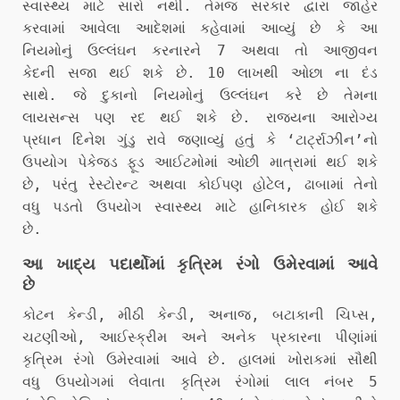
સ્વાસ્થ્ય માટે સારો નથી. તેમજ સરકાર દ્વારા જાહેર
કરવામાં આવેલા આદેશમાં કહેવામાં આવ્યું છે કે આ
નિયમોનું ઉલ્લંઘન કરનારને 7 અથવા તો આજીવન
કેદની સજા થઈ શકે છે. 10 લાખથી ઓછા ના દંડ
સાથે. જે દુકાનો નિયમોનું ઉલ્લંઘન કરે છે તેમના
લાયસન્સ પણ રદ થઈ શકે છે. રાજ્યના આરોગ્ય
પ્રધાન દિનેશ ગુંડુ રાવે જણાવ્યું હતું કે ‘ટાર્ટ્રાઝીન’નો
ઉપયોગ પેકેજ્ડ ફૂડ આઈટમોમાં ઓછી માત્રામાં થઈ શકે
છે, પરંતુ રેસ્ટોરન્ટ અથવા કોઈપણ હોટેલ, ઢાબામાં તેનો
વધુ પડતો ઉપયોગ સ્વાસ્થ્ય માટે હાનિકારક હોઈ શકે
છે.
આ ખાદ્ય પદાર્થોમાં કૃત્રિમ રંગો ઉમેરવામાં આવે
છે
કોટન કેન્ડી, મીઠી કેન્ડી, અનાજ, બટાકાની ચિપ્સ,
ચટણીઓ, આઈસ્ક્રીમ અને અનેક પ્રકારના પીણાંમાં
કૃત્રિમ રંગો ઉમેરવામાં આવે છે. હાલમાં ખોરાકમાં સૌથી
વધુ ઉપયોગમાં લેવાતા કૃત્રિમ રંગોમાં લાલ નંબર 5