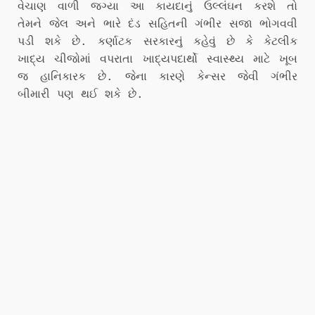
વેચાણ વાળી જગ્યા આ કાયદાનું ઉલ્લંઘન કરશે તો
તેમને જેલ અને ભારે દંડ સહિતની ગંભીર સજા ભોગવવી
પડી શકે છે. કર્ણાટક સરકારનું કહેવું છે કે કેટલીક
ખાદ્ય ચીજોમાં વપરાતા ખાદ્યપદાર્થો સ્વાસ્થ્ય માટે ખૂબ
જ હાનિકારક છે. જેના કારણે કેન્સર જેવી ગંભીર
બીમારી પણ થઈ શકે છે.