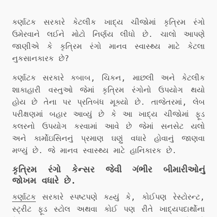
કર્ણાટક સરકારે કેટલીક ખાદ્ય ચીજોમાં કૃત્રિમ રંગો
ઉમેરવાને લઈને મોટો નિર્ણય લીધો છે. ચાલો આપણે
જાણીએ કે કૃત્રિમ રંગો માનવ સ્વાસ્થ્ય માટે કેટલા
નુકસાનકારક છે?
કર્ણાટક સરકારે કબાબ, ચિકન, માછલી અને કેટલીક
શાકાહારી વસ્તુઓ જેમાં કૃત્રિમ રંગોનો ઉપયોગ થયો
હોય છે તેના પર પ્રતિબંધ મૂક્યો છે. તાજેતરમાં, લેબ
પરીક્ષણમાં બહાર આવ્યું છે કે આ ખાદ્ય ચીજોમાં ફૂડ
કલરનો ઉપયોગ કરવામાં આવે છે જેમાં સનસેટ યલો
અને કાર્મોઇસિનનું પ્રમાણ ઘણું વધારે હોવાનું જાણવા
મળ્યું છે. જે માનવ સ્વાસ્થ્ય માટે હાનિકારક છે.
કૃત્રિમ રંગો કેન્સર જેવી ગંભીર બીમારીઓનું
જોખમ વધારે છે.
કર્ણાટક
સરકારે સ્પષ્ટપણે કહ્યું કે, કોઈપણ રેસ્ટોરન્ટ,
સ્ટ્રીટ ફૂડ સ્ટોલ અથવા કોઈ પણ રીતે ખાદ્યપદાર્થોના