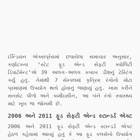
ઈન્ડિયન એક્સપ્રેસમાં છપાયેલા સમાચાર અનુસાર,
કર્ણાટકના ‘સ્ટેટ ફૂડ એન્ડ સેફ્ટી ક્વોલિટી
ડિપાર્ટમેન્ટ’એ 39 અલગ-અલગ કબાબ ડીશનું ટેસ્ટિંગ
કર્યું હતું. તેમાંથી 7 સેમ્પલમાં કૃત્રિમ રંગોનો મોટા
પ્રમાણમાં ઉપયોગ થતો હોવાનું જણાયું હતું. ખાસ કરીને
સનસેટ પીળો અને કાર્મોઇસીન, આ બંને રંગો સ્વાસ્થ્ય
માટે ખૂબ જ જોખમી છે.
2006 અને 2011 ફૂડ સેફ્ટી એન્ડ સ્ટાન્ડર્ડ એક્ટ
2006 અને 2011 ફૂડ સેફ્ટી એન્ડ સ્ટાન્ડર્ડ એક્ટ
હેઠળ કહેવામાં આવ્યું હતું કે આ ફૂડ કલર્સનો ઉપયોગ