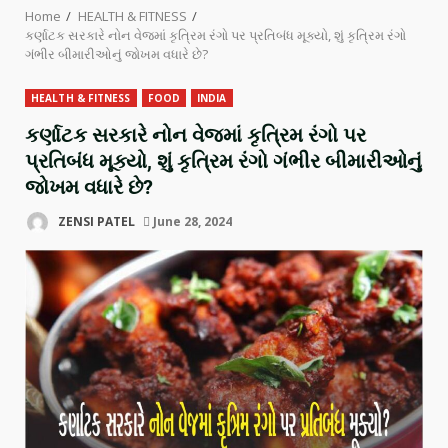
Home
HEALTH & FITNESS
કર્ણાટક સરકારે નોન વેજમાં કૃત્રિમ રંગો પર પ્રતિબંધ મૂક્યો, શું કૃત્રિમ રંગો
ગંભીર બીમારીઓનું જોખમ વધારે છે?
HEALTH & FITNESS
FOOD
INDIA
કર્ણાટક સરકારે નોન વેજમાં કૃત્રિમ રંગો પર
પ્રતિબંધ મૂક્યો, શું કૃત્રિમ રંગો ગંભીર બીમારીઓનું
જોખમ વધારે છે?
ZENSI PATEL
June 28, 2024