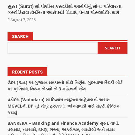
સુરત (Surat) માં પોલીસ કસ્ટડીમાં આરોપીનું મોત: પરિવારના
કસ્ટોડિયલ ટોર્ચરના આરોપથી વિવાદ, પેનલ પોસ્ટમોર્ટમ થશે
August 7, 2026
SEARCH
SEARCH
RECENT POSTS
ઉંદર (Rat) પર ગુજરાત સરકારનો મોટો નિર્ણય: ગુંદરવાળા સ્ટિકી બોર્ડ
પર પ્રતિબંધ, નિયમ તોડશો તો 3 મહિનાની જેલ
વડોદરા (Vadodara) માં દિવ્યાંગ ન્યૂઝના અહેવાલની અસર:
MGVCLની DP મુદ્દે તંત્ર હરકતમાં, આંગણવાડી પાસે સેફ્ટી ફેન્સિંગ
કરાયું
BANKERA – Banking and Finance Academy સુરત, વાપી,
વલસાડ, નવસારી, દમણ, ભરુચ, અંકલેશ્વર, બારડોલી અને વ્યારા