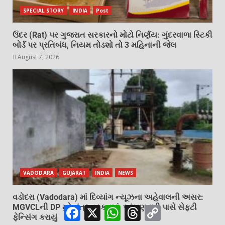
SPECIAL STORY
INDIA
Post
ઉંદર (Rat) પર ગુજરાત સરકારનો મોટો નિર્ણય: ગુંદરવાળા સ્ટિકી
બોર્ડ પર પ્રતિબંધ, નિયમ તોડશો તો 3 મહિનાની જેલ
August 7, 2026
VADODARA
GUJARAT
INDIA
NEWS
વડોદરા (Vadodara) માં દિવ્યાંગ ન્યૂઝના અહેવાલની અસર:
MGVCLની DP મુદ્દે તંત્ર હરકતમાં, આંગણવાડી પાસે સેફ્ટી
Facebook
X
WhatsApp
Threads
Copy
Link
ફેન્સિંગ કરાયું