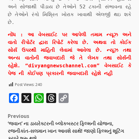
અને સોજાથી પીડાય છે તેઓને 52 ટકાની સંભાવના રહે
છે તેઓને રંગો મિશ્રિત ખોરાક ખાવાથી એલર્જી થઇ શકે
છે.
નોંધ : આ વેબસાઈટ પર આપેલી તમામ ન્યૂઝ અને
વાતો રીપોર્ટર દ્વારા રિપોર્ટ કરેલા છે. અથવા તો કોઈક
સોર્સ ઉપરથી માહિતી લેવામાં આવેલા છે. ન્યૂઝ તથા
અન્ય વાતોની જવાબદારી જે તે લેખક તથા સોર્સની
રહેશે. “divyangnewschannel.com” વેબસાઈટ કે
પેજ ની કોઈપણ પ્રકારની જવાબદારી રહેશે નહી
Post Views:
240
Facebook
X
WhatsApp
Threads
Copy
Link
Previous
‘જવાન’ ના ડાયરેક્ટરની બ્લોકબસ્ટર ફિલ્મની યોજના,
રજનીકાંત-સલમાન ખાન આવશે સાથે! જાણો ફિલ્મનું શૂટિંગ
ક્યારે શરૂ થશે