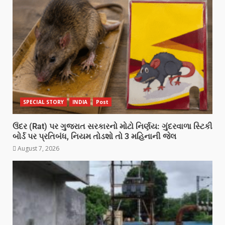
SPECIAL STORY
INDIA
Post
ઉંદર (Rat) પર ગુજરાત સરકારનો મોટો નિર્ણય: ગુંદરવાળા સ્ટિકી
બોર્ડ પર પ્રતિબંધ, નિયમ તોડશો તો 3 મહિનાની જેલ
August 7, 2026