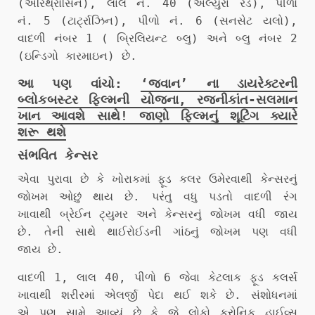
(એરિથ્રોસિન), લાલ નં. 40 (એલ્યુરા રેડ), પીળો
નં. 5 (ટાર્ટ્રાઝિન), પીળો નં. 6 (સનસેટ યલો),
વાદળી નંબર 1 ( બ્રિલિયન્ટ બ્લુ) અને બ્લુ નંબર 2
(ઇન્ડિગો કારમાઇન) છે.
આ પણ વાંચો:
‘જવાન’ ના ડાયરેક્ટરની
બ્લોકબસ્ટર ફિલ્મની યોજના, રજનીકાંત-સલમાન
ખાન આવશે સાથે! જાણો ફિલ્મનું શૂટિંગ ક્યારે
શરૂ થશે
સંભવિત કેન્સર
એવા પુરાવા છે કે ખોરાકમાં ફૂડ કલર ઉમેરવાથી કેન્સરનું
જોખમ ઓછું થાય છે. પરંતુ વધુ પડતો વાદળી રંગ
ખાવાથી બ્રેઈન ટ્યુમર અને કેન્સરનું જોખમ વધી જાય
છે. તેની સાથે થાઈરોઈડની ગાંઠનું જોખમ પણ વધી
જાય છે.
વાદળી 1, લાલ 40, પીળો 6 જેવા કેટલાક ફૂડ કલર્સ
ખાવાથી શરીરમાં એલર્જી પેદા થઈ શકે છે. સંશોધનમાં
એ પણ સામે આવ્યું છે કે જે લોકો ક્રોનિક હાઈવ્સ