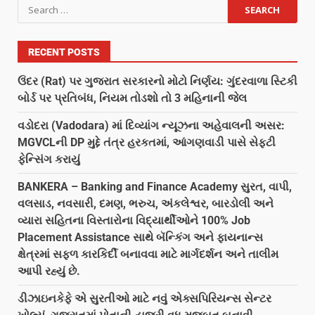
RECENT POSTS
ઉંદર (Rat) પર ગુજરાત સરકારનો મોટો નિર્ણય: ગુંદરવાળા સ્ટિકી
બોર્ડ પર પ્રતિબંધ, નિયમ તોડશો તો 3 મહિનાની જેલ
વડોદરા (Vadodara) માં દિવ્યાંગ ન્યૂઝના અહેવાલની અસર:
MGVCLની DP મુદ્દે તંત્ર હરકતમાં, આંગણવાડી પાસે સેફ્ટી
ફેન્સિંગ કરાયું
BANKERA – Banking and Finance Academy સુરત, વાપી,
વલસાડ, નવસારી, દમણ, ભરુચ, અંકલેશ્વર, બારડોલી અને
વ્યારા સહિતના વિસ્તારોના વિદ્યાર્થીઓને 100% Job
Placement Assistance સાથે બૅન્કિંગ અને ફાયનાન્સ
ક્ષેત્રમાં સફળ કારકિર્દી બનાવવા માટે માર્ગદર્શન અને તાલીમ
આપી રહ્યું છે.
ડીઝાઇનકેફે એ સુરતીઓ માટે નવું એક્સપિરિયન્સ સેન્ટર