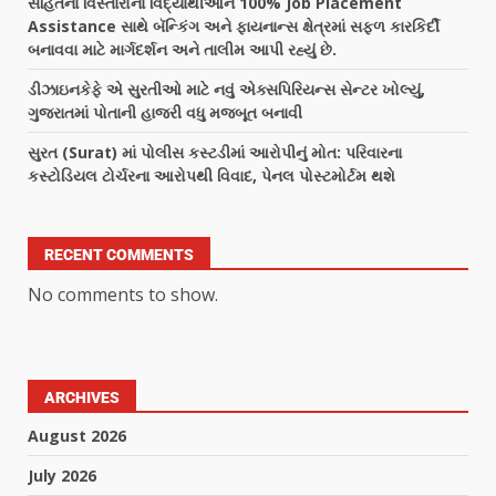
સહિતના વિસ્તારોના વિદ્યાર્થીઓને 100% Job Placement
Assistance સાથે બૅન્કિંગ અને ફાયનાન્સ ક્ષેત્રમાં સફળ કારકિર્દી
બનાવવા માટે માર્ગદર્શન અને તાલીમ આપી રહ્યું છે.
ડીઝાઇનકેફે એ સુરતીઓ માટે નવું એક્સપિરિયન્સ સેન્ટર ખોલ્યું,
ગુજરાતમાં પોતાની હાજરી વધુ મજબૂત બનાવી
સુરત (Surat) માં પોલીસ કસ્ટડીમાં આરોપીનું મોત: પરિવારના
કસ્ટોડિયલ ટોર્ચરના આરોપથી વિવાદ, પેનલ પોસ્ટમોર્ટમ થશે
RECENT COMMENTS
No comments to show.
ARCHIVES
August 2026
July 2026