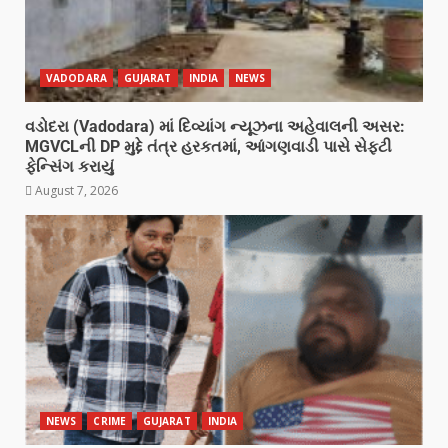
VADODARA
GUJARAT
INDIA
NEWS
વડોદરા (Vadodara) માં દિવ્યાંગ ન્યૂઝના અહેવાલની અસર:
MGVCLની DP મુદ્દે તંત્ર હરકતમાં, આંગણવાડી પાસે સેફ્ટી
ફેન્સિંગ કરાયું
August 7, 2026
NEWS
CRIME
GUJARAT
INDIA