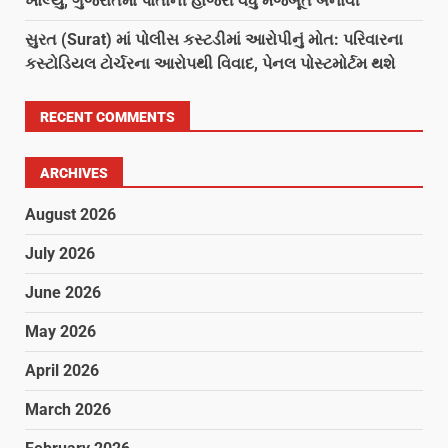
ખોલ્યું, ગુજરાતમાં પોતાની હાજરી વધુ મજબૂત બનાવી
સુરત (Surat) માં પોલીસ કસ્ટડીમાં આરોપીનું મોત: પરિવારના
કસ્ટોડિયલ ટોર્ચરના આરોપથી વિવાદ, પેનલ પોસ્ટમોર્ટમ થશે
RECENT COMMENTS
ARCHIVES
August 2026
July 2026
June 2026
May 2026
April 2026
March 2026