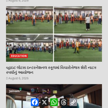
August 6, 2026
EDUCATION
વ્હાઇટ લોટસ ઇન્ટરનેશનલ સ્કૂલમાં વિચારોત્તેજક શેરી નાટક
સ્પર્ધાનું આયોજન
August 6, 2026
Facebook
X
WhatsApp
Threads
Copy
Link