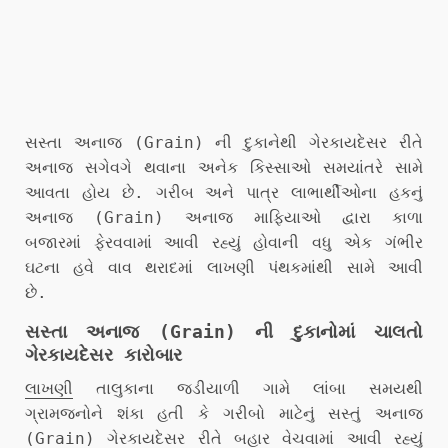
સસ્તા અનાજ (Grain) ની દુકાનેથી ગેરકાયદેસર રીતે
અનાજ સગેવગે થવાના અનેક કિસ્સાઓ સમયાંતરે સામે
આવતા હોય છે. ગરીબ અને પાત્ર લાભાર્થીઓના હકનું
અનાજ (Grain) અનાજ માફિયાઓ દ્વારા કાળા
બજારમાં ફેરવવામાં આવી રહ્યું હોવાની વધુ એક ગંભીર
ઘટના હવે વાવ થરાદમાં લાખણી પંથકમાંથી સામે આવી
છે.
સસ્તા અનાજ (Grain) ની દુકાનોમાં ચાલતો
ગેરકાયદેસર કારોબાર
લાખણી
તાલુકાના જડીયાળી ગામે લાંબા સમયથી
ગ્રામજનોને શંકા હતી કે ગરીબો માટેનું સસ્તું અનાજ
(Grain) ગેરકાયદેસર રીતે બહાર વેચવામાં આવી રહ્યું