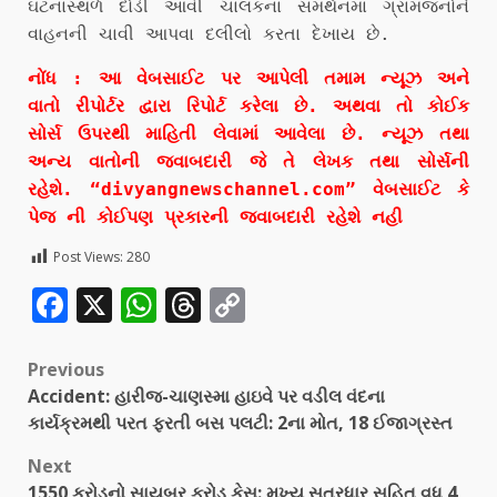
ઘટનાસ્થળે દોડી આવી ચાલકના સમર્થનમાં ગ્રામજનોને
વાહનની ચાવી આપવા દલીલો કરતા દેખાય છે.
નોંધ : આ વેબસાઈટ પર આપેલી તમામ ન્યૂઝ અને
વાતો રીપોર્ટર દ્વારા રિપોર્ટ કરેલા છે. અથવા તો કોઈક
સોર્સ ઉપરથી માહિતી લેવામાં આવેલા છે. ન્યૂઝ તથા
અન્ય વાતોની જવાબદારી જે તે લેખક તથા સોર્સની
રહેશે. “divyangnewschannel.com” વેબસાઈટ કે
પેજ ની કોઈપણ પ્રકારની જવાબદારી રહેશે નહી
Post Views:
280
Facebook
X
WhatsApp
Threads
Copy
Link
Previous
Accident: હારીજ-ચાણસ્મા હાઇવે પર વડીલ વંદના
કાર્યક્રમથી પરત ફરતી બસ પલટી: 2ના મોત, 18 ઈજાગ્રસ્ત
Next
1550 કરોડનો સાયબર ફ્રોડ કેસ: મુખ્ય સૂત્રધાર સહિત વધુ 4