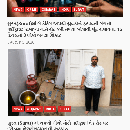
NEWS
CRIME
GUJARAT
INDIA
SURAT
સુરત(Surat)માં ગે ડેટિંગ એપથી યુવકોને ફસાવતી ગેંગનો
પર્દાફાશ: ‘રાજ’ના નામે ચેટ કરી મળવા બોલાવી લૂંટ ચલાવતા, 15
દિવસમાં 3 લોકો બન્યા શિકાર
August 5, 2026
NEWS
GUJARAT
INDIA
SURAT
સુરત (Surat) માં નકલી ઘીનો મોટો પર્દાફાશ! વેડ રોડ પર
દરોડામાં ભેળસેળયુક્ત ઘી ઝડપાયું