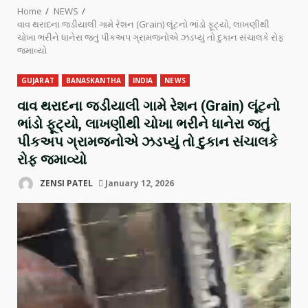
Home
NEWS
વાવ થરાદના જડીયાલી ગામે રેશન (Grain) લૂંટનો ભાંડો ફૂટ્યો, લાખણીથી
ચોખા ભરીને ધાનેરા જતું પીકઅપ ગ્રામજનોએ ઝડપ્યું તો દુકાન સંચાલકે રોફ
જમાવ્યો
GUJARAT
BANASKANTHA
INDIA
NEWS
વાવ થરાદના જડીયાલી ગામે રેશન (Grain) લૂંટનો
ભાંડો ફૂટ્યો, લાખણીથી ચોખા ભરીને ધાનેરા જતું
પીકઅપ ગ્રામજનોએ ઝડપ્યું તો દુકાન સંચાલકે
રોફ જમાવ્યો
ZENSI PATEL
January 12, 2026