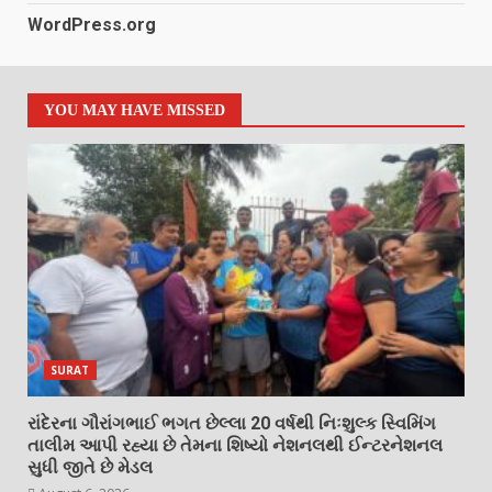
WordPress.org
YOU MAY HAVE MISSED
SURAT
રાંદેરના ગૌરાંગભાઈ ભગત છેલ્લા 20 વર્ષથી નિઃશુલ્ક સ્વિમિંગ
તાલીમ આપી રહ્યા છે તેમના શિષ્યો નેશનલથી ઈન્ટરનેશનલ
સુધી જીતે છે મેડલ