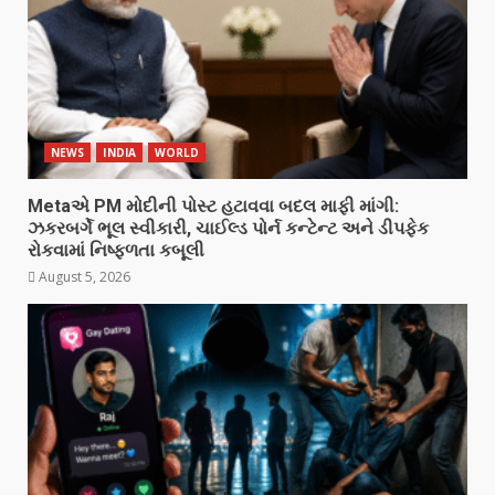
NEWS
INDIA
WORLD
Metaએ PM મોદીની પોસ્ટ હટાવવા બદલ માફી માંગી:
ઝકરબર્ગે ભૂલ સ્વીકારી, ચાઈલ્ડ પોર્ન કન્ટેન્ટ અને ડીપફેક
રોકવામાં નિષ્ફળતા કબૂલી
August 5, 2026