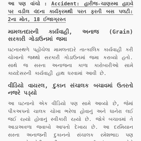
આ પણ વાંચો :
Accident: હારીજ-ચાણસ્મા હાઇવે
પર વડીલ વંદના કાર્યક્રમથી પરત ફરતી બસ પલટી:
2ના મોત, 18 ઈજાગ્રસ્ત
મામલતદારની કાર્યવાહી, અનાજ (Grain)
સરકારી ગોડાઉનમાં જમા
ઘટનાસ્થળે પહોંચેલા મામલતદારે તાત્કાલિક કાર્યવાહી કરી
ચોખાનો જથ્થો સરકારી ગોડાઉનમાં જમા કરાવ્યો હતો.
સાથે જ સસ્તા અનાજના કાળા કારોબારીઓ સામે
કાયદેસરની કાર્યવાહી હાથ ધરવામાં આવી છે.
વીડિયો વાયરલ, દુકાન સંચાલક બચાવમાં ઉતરતો
નજરે પડ્યો
આ ઘટનાનો એક વીડિયો પણ સામે આવ્યો છે, જેમાં
પીકઅપનો ચાલક ચોખા ભરેલા હોવાનું અને ધાનેરા લઈ
જઈ રહ્યો હોવાનું સ્વીકારી રહ્યો છે. જોકે બચાવમાં તે
આડાઅવળા જવાબો આપતો દેખાય છે. આ દરમિયાન
સસ્તા અનાજની દુકાનનો સંચાલક રમેશભાઇ પણ