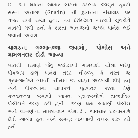
છે. આ શંકાના આધારે ગામના કેટલાક જાગૃત યુવકો
સસ્તા અનાજ (Grain) ની દુકાનના સંચાલક પર
નજર રાખી રહ્યા હતા. આ દરમિયાન ગઇકાલે યુવકોને
બાતમી મળી હતી કે સસ્તા અનાજનો જથ્થો ધાનેરા લઈ
જવામાં આવશે.
ચાલકના ગલ્લાતલ્લા જવાબો, પોલીસ અને
મામલતદાર દોડી આવ્યા
બાતમી પ્રમાણે જેવું જડીયાળી ગામમાંથી ચોખા ભરેલું
પીકઅપ ડાલું ધાનેરા તરફ નીકળ્યું કે તરત જ
ગ્રામજનોએ ગામની સીમમાં જ વાહન અટકાવી દીધું હતું
અને પીકઅપના ચાલકની પૂછપરછ કરતા તેણે
ગલ્લાતલ્લા જવાબો આપતા ગ્રામજનોએ તાત્કાલિક
પોલીસને જાણ કરી હતી. જાણ થતા લાખણી પોલીસ
અને લાખણીના મામલતદાર એમ.ડી. ભાવસાર ઘટનાસ્થળે
દોડી આવ્યા હતા અને સમગ્ર મામલાની તપાસ શરૂ કરી
હતી.