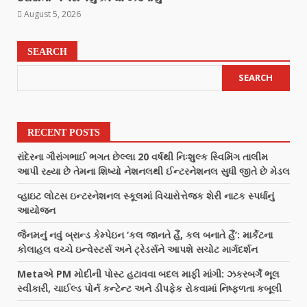
August 5, 2026
SEARCH
SEARCH
RECENT POSTS
રાંદેરના ગૌરાંગભાઈ ભગત છેલ્લા 20 વર્ષથી નિઃશુલ્ક સ્વિમિંગ તાલીમ
આપી રહ્યા છે તેમના શિષ્યો નેશનલથી ઈન્ટરનેશનલ સુધી જીતે છે મેડલ
વ્હાઇટ લોટસ ઇન્ટરનેશનલ સ્કૂલમાં વિચારોત્તેજક શેરી નાટક સ્પર્ધાનું
આયોજન
જૈનમનું નવું બ્રાન્ડ કેમ્પેઇન ‘કલ જાનતે હૈં, કલ બનાતે હૈં’: માર્કેટના
કોલાહલ વચ્ચે ઇન્વેસ્ટર્સ અને ટ્રેડર્સને આપશે સચોટ માર્ગદર્શન
Metaએ PM મોદીની પોસ્ટ હટાવવા બદલ માફી માંગી: ઝકરબર્ગે ભૂલ
સ્વીકારી, ચાઈલ્ડ પોર્ન કન્ટેન્ટ અને ડીપફેક રોકવામાં નિષ્ફળતા કબૂલી