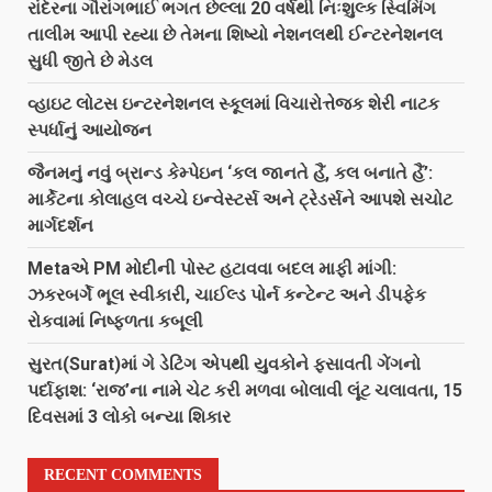
રાંદેરના ગૌરાંગભાઈ ભગત છેલ્લા 20 વર્ષથી નિઃશુલ્ક સ્વિમિંગ
તાલીમ આપી રહ્યા છે તેમના શિષ્યો નેશનલથી ઈન્ટરનેશનલ
સુધી જીતે છે મેડલ
વ્હાઇટ લોટસ ઇન્ટરનેશનલ સ્કૂલમાં વિચારોત્તેજક શેરી નાટક
સ્પર્ધાનું આયોજન
જૈનમનું નવું બ્રાન્ડ કેમ્પેઇન ‘કલ જાનતે હૈં, કલ બનાતે હૈં’:
માર્કેટના કોલાહલ વચ્ચે ઇન્વેસ્ટર્સ અને ટ્રેડર્સને આપશે સચોટ
માર્ગદર્શન
Metaએ PM મોદીની પોસ્ટ હટાવવા બદલ માફી માંગી:
ઝકરબર્ગે ભૂલ સ્વીકારી, ચાઈલ્ડ પોર્ન કન્ટેન્ટ અને ડીપફેક
રોકવામાં નિષ્ફળતા કબૂલી
સુરત(Surat)માં ગે ડેટિંગ એપથી યુવકોને ફસાવતી ગેંગનો
પર્દાફાશ: ‘રાજ’ના નામે ચેટ કરી મળવા બોલાવી લૂંટ ચલાવતા, 15
દિવસમાં 3 લોકો બન્યા શિકાર
RECENT COMMENTS