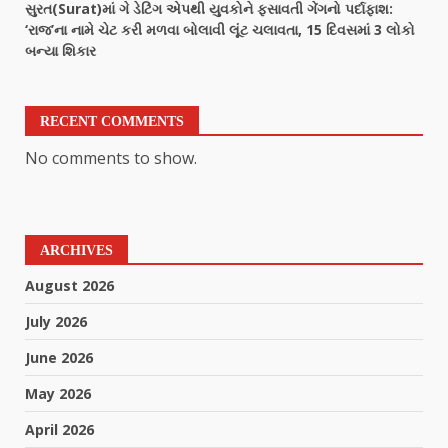
સુરત(Surat)માં ગે ડેટિંગ એપથી યુવકોને ફસાવતી ગેંગનો પર્દાફાશ:
‘રાજ’ના નામે ચેટ કરી મળવા બોલાવી લૂંટ ચલાવતા, 15 દિવસમાં 3 લોકો
બન્યા શિકાર
RECENT COMMENTS
No comments to show.
ARCHIVES
August 2026
July 2026
June 2026
May 2026
April 2026