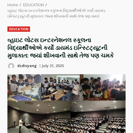
Home
EDUCATION
વ્હાઇટ લોટસ ઇન્ટરનેશનલ સ્કૂલના વિદ્યાર્થીઓએ કર્યો ડાયમંડ
ઇન્સ્ટિટ્યૂટની મુલાકાત: જ્યાં શીખવાની સાથે તેજ પણ ચમકે
EDUCATION
વ્હાઇટ લોટસ ઇન્ટરનેશનલ સ્કૂલના
વિદ્યાર્થીઓએ કર્યો ડાયમંડ ઇન્સ્ટિટ્યૂટની
મુલાકાત: જ્યાં શીખવાની સાથે તેજ પણ ચમકે
dsdivyang
July 21, 2025