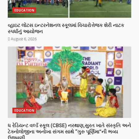
EDUCATION
વ્હાઇટ લોટસ ઇન્ટરનેશનલ સ્કૂલમાં વિચારોત્તેજક શેરી નાટક
સ્પર્ધાનું આયોજન
August 6, 2026
EDUCATION
ધ રેડિયન્ટ વર્લ્ડ સ્કૂલ (CBSE) નરથાણ,સુરત ખાતે સંસ્કૃતિ અને
ટેક્નોલોજીના અનોખા સંગમ સાથે “ગુરુ પૂર્ણિમા”ની ભવ્ય
ઉજવણી