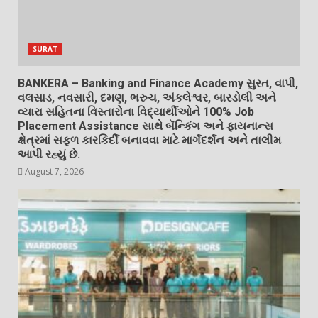
SURAT
BANKERA – Banking and Finance Academy સુરત, વાપી,
વલસાડ, નવસારી, દમણ, ભરુચ, અંકલેશ્વર, બારડોલી અને
વ્યારા સહિતના વિસ્તારોના વિદ્યાર્થીઓને 100% Job
Placement Assistance સાથે બૅન્કિંગ અને ફાયનાન્સ
ક્ષેત્રમાં સફળ કારકિર્દી બનાવવા માટે માર્ગદર્શન અને તાલીમ
આપી રહ્યું છે.
August 7, 2026