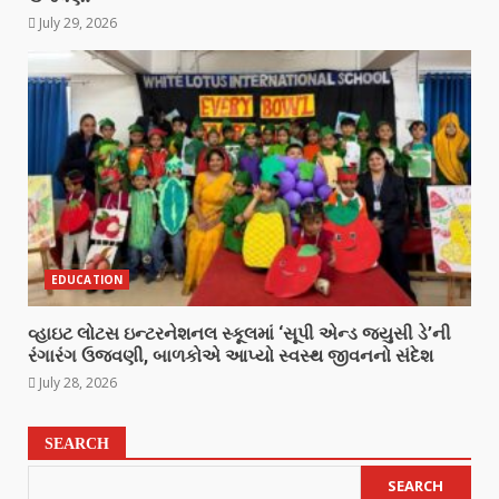
July 29, 2026
EDUCATION
વ્હાઇટ લોટસ ઇન્ટરનેશનલ સ્કૂલમાં ‘સૂપી એન્ડ જ્યુસી ડે’ની
રંગારંગ ઉજવણી, બાળકોએ આપ્યો સ્વસ્થ જીવનનો સંદેશ
July 28, 2026
SEARCH
SEARCH