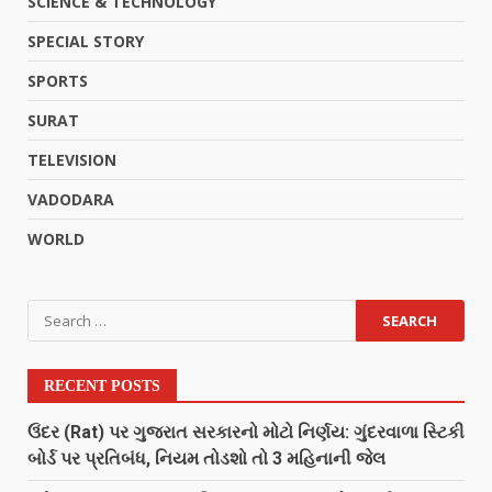
SCIENCE & TECHNOLOGY
SPECIAL STORY
SPORTS
SURAT
TELEVISION
VADODARA
WORLD
RECENT POSTS
ઉંદર (Rat) પર ગુજરાત સરકારનો મોટો નિર્ણય: ગુંદરવાળા સ્ટિકી
બોર્ડ પર પ્રતિબંધ, નિયમ તોડશો તો 3 મહિનાની જેલ