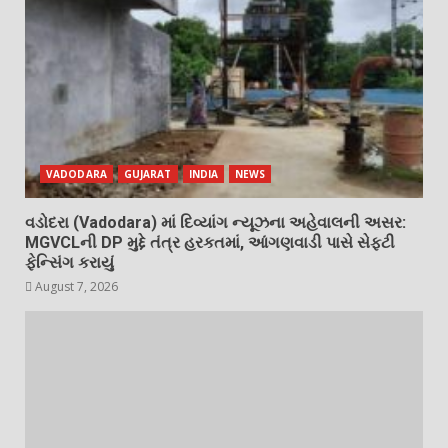
VADODARA
GUJARAT
INDIA
NEWS
વડોદરા (Vadodara) માં દિવ્યાંગ ન્યૂઝના અહેવાલની અસર:
MGVCLની DP મુદ્દે તંત્ર હરકતમાં, આંગણવાડી પાસે સેફ્ટી
ફેન્સિંગ કરાયું
August 7, 2026