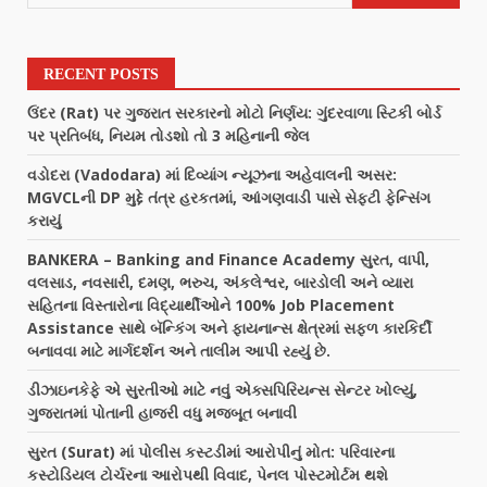
RECENT POSTS
ઉંદર (Rat) પર ગુજરાત સરકારનો મોટો નિર્ણય: ગુંદરવાળા સ્ટિકી બોર્ડ
પર પ્રતિબંધ, નિયમ તોડશો તો 3 મહિનાની જેલ
વડોદરા (Vadodara) માં દિવ્યાંગ ન્યૂઝના અહેવાલની અસર:
MGVCLની DP મુદ્દે તંત્ર હરકતમાં, આંગણવાડી પાસે સેફ્ટી ફેન્સિંગ
કરાયું
BANKERA – Banking and Finance Academy સુરત, વાપી,
વલસાડ, નવસારી, દમણ, ભરુચ, અંકલેશ્વર, બારડોલી અને વ્યારા
સહિતના વિસ્તારોના વિદ્યાર્થીઓને 100% Job Placement
Assistance સાથે બૅન્કિંગ અને ફાયનાન્સ ક્ષેત્રમાં સફળ કારકિર્દી
બનાવવા માટે માર્ગદર્શન અને તાલીમ આપી રહ્યું છે.
ડીઝાઇનકેફે એ સુરતીઓ માટે નવું એક્સપિરિયન્સ સેન્ટર ખોલ્યું,
ગુજરાતમાં પોતાની હાજરી વધુ મજબૂત બનાવી
સુરત (Surat) માં પોલીસ કસ્ટડીમાં આરોપીનું મોત: પરિવારના
કસ્ટોડિયલ ટોર્ચરના આરોપથી વિવાદ, પેનલ પોસ્ટમોર્ટમ થશે