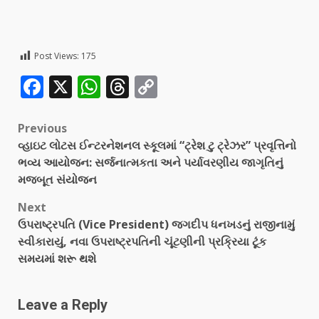
Post Views:
175
Facebook
X
WhatsApp
Threads
Copy
Link
Previous
વ્હાઇટ લોટસ ઈન્ટરનેશનલ સ્કૂલમાં “ટ્રેશ ટુ ટ્રેઝર” પ્રવૃત્તિનો
ભવ્ય આયોજન: સર્જનાત્મકતા અને પર્યાવરણીય જાગૃતિનું
મજબૂત સંયોજન
Next
ઉપરાષ્ટ્રપતિ (Vice President) જગદીપ ધનખડનું રાજીનામું
સ્વીકારાયું, નવા ઉપરાષ્ટ્રપતિની ચૂંટણીની પ્રક્રિયા ટૂંક
સમયમાં શરૂ થશે
Leave a Reply