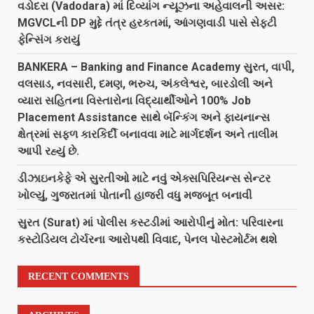
વડોદરા (Vadodara) માં દિવ્યાંગ ન્યૂઝના અહેવાલની અસર:
MGVCLની DP મુદ્દે તંત્ર હરકતમાં, આંગણવાડી પાસે સેફ્ટી
ફેન્સિંગ કરાયું
BANKERA – Banking and Finance Academy સુરત, વાપી,
વલસાડ, નવસારી, દમણ, ભરુચ, અંકલેશ્વર, બારડોલી અને
વ્યારા સહિતના વિસ્તારોના વિદ્યાર્થીઓને 100% Job
Placement Assistance સાથે બૅન્કિંગ અને ફાયનાન્સ
ક્ષેત્રમાં સફળ કારકિર્દી બનાવવા માટે માર્ગદર્શન અને તાલીમ
આપી રહ્યું છે.
ડીઝાઇનકેફે એ સુરતીઓ માટે નવું એક્સપિરિયન્સ સેન્ટર
ખોલ્યું, ગુજરાતમાં પોતાની હાજરી વધુ મજબૂત બનાવી
સુરત (Surat) માં પોલીસ કસ્ટડીમાં આરોપીનું મોત: પરિવારના
કસ્ટોડિયલ ટોર્ચરના આરોપથી વિવાદ, પેનલ પોસ્ટમોર્ટમ થશે
RECENT COMMENTS