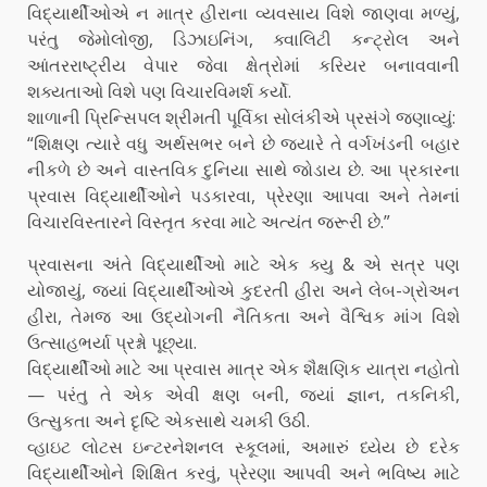
વિદ્યાર્થીઓએ ન માત્ર હીરાના વ્યવસાય વિશે જાણવા મળ્યું,
પરંતુ જેમોલોજી, ડિઝાઇનિંગ, ક્વાલિટી કન્ટ્રોલ અને
આંતરરાષ્ટ્રીય વેપાર જેવા ક્ષેત્રોમાં કરિયર બનાવવાની
શક્યતાઓ વિશે પણ વિચારવિમર્શ કર્યો.
શાળાની પ્રિન્સિપલ શ્રીમતી પૂર્વિકા સોલંકીએ પ્રસંગે જણાવ્યું:
“શિક્ષણ ત્યારે વધુ અર્થસભર બને છે જ્યારે તે વર્ગખંડની બહાર
નીકળે છે અને વાસ્તવિક દુનિયા સાથે જોડાય છે. આ પ્રકારના
પ્રવાસ વિદ્યાર્થીઓને પડકારવા, પ્રેરણા આપવા અને તેમનાં
વિચારવિસ્તારને વિસ્તૃત કરવા માટે અત્યંત જરૂરી છે.”
પ્રવાસના અંતે વિદ્યાર્થીઓ માટે એક ક્યુ & એ સત્ર પણ
યોજાયું, જ્યાં વિદ્યાર્થીઓએ કુદરતી હીરા અને લેબ-ગ્રોઅન
હીરા, તેમજ આ ઉદ્યોગની નૈતિકતા અને વૈશ્વિક માંગ વિશે
ઉત્સાહભર્યા પ્રશ્નો પૂછ્યા.
વિદ્યાર્થીઓ માટે આ પ્રવાસ માત્ર એક શૈક્ષણિક યાત્રા નહોતો
— પરંતુ તે એક એવી ક્ષણ બની, જ્યાં જ્ઞાન, તકનિકી,
ઉત્સુકતા અને દૃષ્ટિ એકસાથે ચમકી ઉઠી.
વ્હાઇટ લોટસ ઇન્ટરનેશનલ સ્કૂલમાં, અમારું ધ્યેય છે દરેક
વિદ્યાર્થીઓને શિક્ષિત કરવું, પ્રેરણા આપવી અને ભવિષ્ય માટે