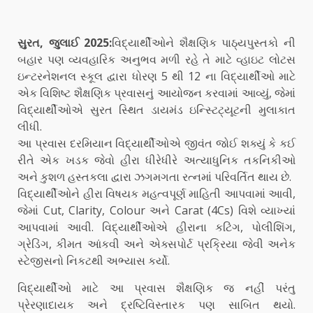
સુરત, જુલાઈ 2025:
વિદ્યાર્થીઓને શૈક્ષણિક પાઠ્યપુસ્તકો ની
બહાર પણ વ્યવહારિક અનુભવ મળી રહે તે માટે વ્હાઇટ લોટસ
ઇન્ટરનેશનલ સ્કૂલ દ્વારા ધોરણ 5 થી 12 ના વિદ્યાર્થીઓ માટે
એક વિશિષ્ટ શૈક્ષણિક પ્રવાસનું આયોજન કરવામાં આવ્યું, જેમાં
વિદ્યાર્થીઓએ સુરત સ્થિત ડાયમંડ ઇન્સ્ટિટ્યૂટની મુલાકાત
લીધી.
આ પ્રવાસ દરમિયાન વિદ્યાર્થીઓએ જીવંત જોઈ શક્યું કે કઈ
રીતે એક ખડક જેવો હીરા ધીરેધીરે અત્યાધુનિક તકનિકીઓ
અને કુશળ હસ્તકલા દ્વારા ઝગમગતા રત્નમાં પરિવર્તિત થાય છે.
વિદ્યાર્થીઓને હીરા વિષયક મહત્વપૂર્ણ માહિતી આપવામાં આવી,
જેમાં Cut, Clarity, Colour અને Carat (4Cs) વિશે વ્યાખ્યાં
આપવામાં આવી. વિદ્યાર્થીઓએ હીરાના કટિંગ, પોલીશિંગ,
ગ્રેડિંગ, કીમત આંકવી અને એક્સપોર્ટ પ્રક્રિયા જેવી અનેક
સ્ટેજીસનો નિકટથી અભ્યાસ કર્યો.
વિદ્યાર્થીઓ માટે આ પ્રવાસ શૈક્ષણિક જ નહીં પરંતુ
પ્રેરણાદાયક અને દ્રષ્ટિવિસ્તારક પણ સાબિત થયો.