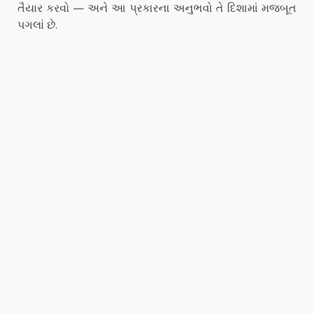
તૈયાર કરવો — અને આ પ્રકારના અનુભવો તે દિશામાં મજબૂત
પગલાં છે.