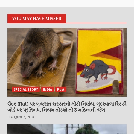
YOU MAY HAVE MISSED
SPECIAL STORY
INDIA
Post
ઉંદર (Rat) પર ગુજરાત સરકારનો મોટો નિર્ણય: ગુંદરવાળા સ્ટિકી
બોર્ડ પર પ્રતિબંધ, નિયમ તોડશો તો 3 મહિનાની જેલ
August 7, 2026