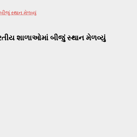
જું સ્થાન મેળવ્યું
રતીય શાળાઓમાં બીજું સ્થાન મેળવ્યું