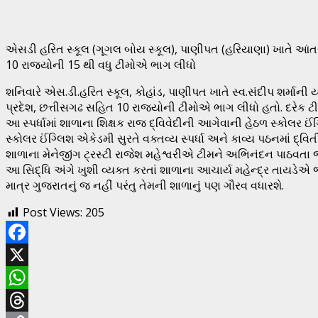
એસડી હરિત સ્કૂલ (ગૂગલ બોય સ્કૂલ), પાણીપત (હરિયાણા) ખાતે આંત
10 રાજ્યોની 15 થી વધુ ટીમોએ ભાગ લીધો
શનિવારે એસ.ડી.હરિત સ્કૂલ, કોહાંડ, પાણીપત ખાતે સ્વ.સંદીપ શર્માની ય
પ્રદેશ, છત્તીસગઢ સહિત 10 રાજ્યોની ટીમોએ ભાગ લીધો હતો. દરેક ટીમ
આ સ્પર્ધામાં શાળાના શિક્ષક રાજ દ્વિવેદીની આગેવાની હેઠળ સ્કોલર
સ્કોલર ઈંગ્લિશ એકેડમી સુરતે વક્તવ્ય સ્પર્ધા અને કાવ્ય પઠનમાં દ્વિતીય
શાળાના મેનેજીંગ ટ્રસ્ટી રાજેશ મહેશ્વરીએ ટીમને અભિનંદન પાઠવતા જણા
આ સિદ્ધિ અંગે ખુશી વ્યક્ત કરતાં શાળાના આચાર્ય મહેન્દ્ર તાયડેએ જણા
માત્ર ગુજરાતનું જ નહીં પરંતુ તેમની શાળાનું પણ ગૌરવ વધારશે.
Post Views:
205
Facebook
X
WhatsApp