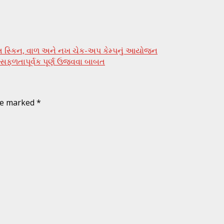
 મફત સ્કિન, વાળ અને નખ ચેક-અપ કેમ્પનું આયોજન
ણી સફળતાપૂર્વક પૂર્ણ ઉજવવા બાબત
are marked
*