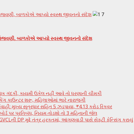
રંગ ઉજવણી, બાળકોએ આપ્યો સ્વસ્થ જીવનનો સંદેશ
રંગ ઉજવણી, બાળકોએ આપ્યો સ્વસ્થ જીવનનો સંદેશ
જીક ગંદકી, કાયમી ઉકેલ નહીં આવે તો ધરણાની ચીમકી
ુકિંગ કાઉન્ટર શરૂ, મહિલાઓમાં ભારે નારાજગી
્યવાહી: મુખ્ય સૂત્રધાર સહિત 5 ઝડપાયા, ₹4.13 કરોડ રિકવર
ી બોર્ડ પર પ્રતિબંધ, નિયમ તોડશો તો 3 મહિનાની જેલ
Lની DP મુદ્દે તંત્ર હરકતમાં, આંગણવાડી પાસે સેફ્ટી ફેન્સિંગ કરાયું