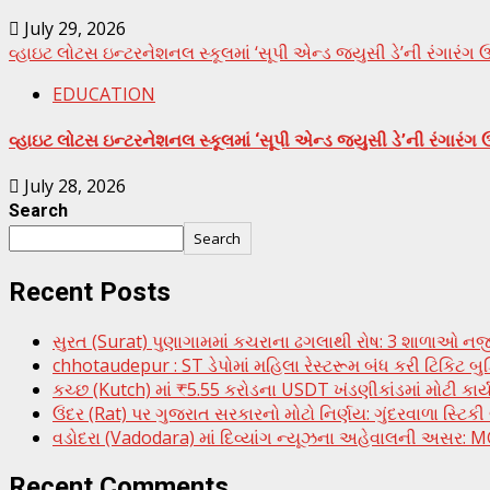
July 29, 2026
વ્હાઇટ લોટસ ઇન્ટરનેશનલ સ્કૂલમાં ‘સૂપી એન્ડ જ્યુસી ડે’ની રંગા
EDUCATION
વ્હાઇટ લોટસ ઇન્ટરનેશનલ સ્કૂલમાં ‘સૂપી એન્ડ જ્યુસી ડે’ની રંગા
July 28, 2026
Search
Search
Recent Posts
સુરત (Surat) પુણાગામમાં કચરાના ઢગલાથી રોષ: 3 શાળાઓ ન
chhotaudepur : ST ડેપોમાં મહિલા રેસ્ટરૂમ બંધ કરી ટિકિટ બ
કચ્છ (Kutch) માં ₹5.55 કરોડના USDT ખંડણીકાંડમાં મોટી કાર
ઉંદર (Rat) પર ગુજરાત સરકારનો મોટો નિર્ણય: ગુંદરવાળા સ્ટિક
વડોદરા (Vadodara) માં દિવ્યાંગ ન્યૂઝના અહેવાલની અસર: MGVC
Recent Comments