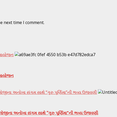
he next time I comment.
ું આયોજન
ું આયોજન
્નોલોજીના અનોખા સંગમ સાથે “ગુરુ પૂર્ણિમા”ની ભવ્ય ઉજવણી
્નોલોજીના અનોખા સંગમ સાથે “ગુરુ પૂર્ણિમા”ની ભવ્ય ઉજવણી