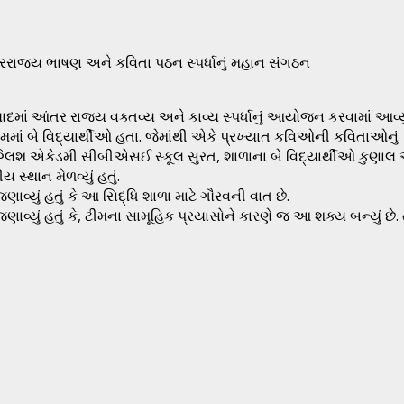
રરાજ્ય ભાષણ અને કવિતા પઠન સ્પર્ધાનું મહાન સંગઠન
ાદમાં આંતર રાજ્ય વક્તવ્ય અને કાવ્ય સ્પર્ધાનું આયોજન કરવામાં આવ્યું 
માં બે વિદ્યાર્થીઓ હતા. જેમાંથી એકે પ્રખ્યાત કવિઓની કવિતાઓનું પ
 ઈંગ્લિશ એકેડમી સીબીએસઈ સ્કૂલ સુરત, શાળાના બે વિદ્યાર્થીઓ કુણા
 સ્થાન મેળવ્યું હતું.
વ્યું હતું કે આ સિદ્ધિ શાળા માટે ગૌરવની વાત છે.
વ્યું હતું કે, ટીમના સામૂહિક પ્રયાસોને કારણે જ આ શક્ય બન્યું છે. તે