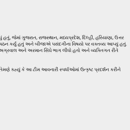
હતું, જેમાં ગુજરાત, રાજસ્થાન, મધ્યપ્રદેશ, દિલ્હી, હરિયાણા, ઉત્તર
ઠન કર્યું હતું અને બીજાએ પસંદગીના વિષયો પર વક્તવ્ય આપ્યું હતું.
લ અગ્રવાલ અને અરમાન સિંઘે ભાગ લીધો હતો અને વ્યક્તિગત રીતે
મણે કહ્યું કે આ ટીમ આવનારી સ્પર્ધાઓમાં ઉત્કૃષ્ટ પ્રદર્શન કરીને