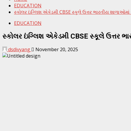
EDUCATION
સ્કોલર ઇંગ્લિશ એકેડમી CBSE સ્કૂલે ઉત્તર ભારતીય શાળાઓમાં બી
EDUCATION
સ્કોલર ઇંગ્લિશ એકેડમી CBSE સ્કૂલે ઉત્તર ભા
dsdivyang
November 20, 2025