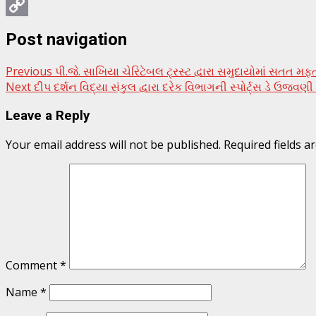
Threads
Copy
Post navigation
Link
Previous
પી.જે. સાખિયા ચેરિટેબલ ટ્રસ્ટ દ્વારા સમુદાયોમાં સતત
Next
દીપ દર્શન વિદ્યા સંકુલ દ્વારા દરેક વિભાગની સ્પોર્ટ્સ ડે ઉજવ
Leave a Reply
Your email address will not be published.
Required fields 
Comment
*
Name
*