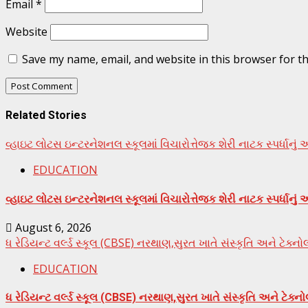
Email
*
Website
Save my name, email, and website in this browser for t
Related Stories
વ્હાઇટ લોટસ ઇન્ટરનેશનલ સ્કૂલમાં વિચારોત્તેજક શેરી નાટક સ્પર્ધાન
EDUCATION
વ્હાઇટ લોટસ ઇન્ટરનેશનલ સ્કૂલમાં વિચારોત્તેજક શેરી નાટક સ્પર્ધાન
August 6, 2026
ધ રેડિયન્ટ વર્લ્ડ સ્કૂલ (CBSE) નરથાણ,સુરત ખાતે સંસ્કૃતિ અને ટેક
EDUCATION
ધ રેડિયન્ટ વર્લ્ડ સ્કૂલ (CBSE) નરથાણ,સુરત ખાતે સંસ્કૃતિ અને ટેક