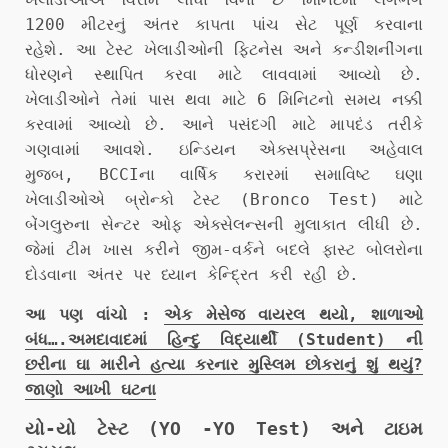
1200 મીટરનું અંતર કાપતા પાંચ સેટ પૂર્ણ કરવાના
રહેશે. આ ટેસ્ટ ખેલાડીઓની ફિટનેસ અને કન્ડીશનીંગના
ધોરણને સ્થાપિત કરવા માટે લાવવામાં આવ્યો છે.
ખેલાડીઓને તેમાં પાસ થવા માટે 6 મિનિટનો સમય નક્કી
કરવામાં આવ્યો છે. આને પસંદગી માટે માપદંડ તરીકે
ગણવામાં આવશે. ઇન્ડિયન એક્સપ્રેસના અહેવાલ
મુજબ, BCCIના વાર્ષિક કરારમાં સમાવિષ્ટ ઘણા
ખેલાડીઓએ બ્રોન્કો ટેસ્ટ (Bronco Test) માટે
બેંગલુરુના સેન્ટર ઓફ એક્સેલન્સની મુલાકાત લીધી છે.
જેમાં ટીમ ખાસ કરીને જીમ-વર્કને બદલે ફાસ્ટ બોલરોના
દોડવાના અંતર પર ધ્યાન કેન્દ્રિત કરી રહી છે.
આ પણ વાંચો :
એક મેસેજ વાયરલ થયો, શાળાઓ
બંધ….અમદાવાદમાં હિન્દુ વિદ્યાર્થી (Student) ની
છરીના ઘા મારીને હત્યા કરનાર મુસ્લિમ છોકરાનું શું થયું?
જાણો આખી ઘટના
યો-યો ટેસ્ટ (YO -YO Test) અને ટાઇમ