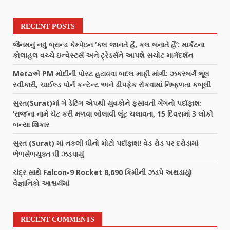
RECENT POSTS
જૈનમનું નવું બ્રાન્ડ કેમ્પેઇન ‘કલ જાનતે હૈં, કલ બનાતે હૈં’: માર્કેટના
કોલાહલ વચ્ચે ઇન્વેસ્ટર્સ અને ટ્રેડર્સને આપશે સચોટ માર્ગદર્શન
Metaએ PM મોદીની પોસ્ટ હટાવવા બદલ માફી માંગી: ઝકરબર્ગે ભૂલ
સ્વીકારી, ચાઈલ્ડ પોર્ન કન્ટેન્ટ અને ડીપફેક રોકવામાં નિષ્ફળતા કબૂલી
સુરત(Surat)માં ગે ડેટિંગ એપથી યુવકોને ફસાવતી ગેંગનો પર્દાફાશ:
‘રાજ’ના નામે ચેટ કરી મળવા બોલાવી લૂંટ ચલાવતા, 15 દિવસમાં 3 લોકો
બન્યા શિકાર
સુરત (Surat) માં નકલી ઘીનો મોટો પર્દાફાશ! વેડ રોડ પર દરોડામાં
ભેળસેળયુક્ત ઘી ઝડપાયું
ચંદ્ર સાથે Falcon-9 Rocket 8,690 કિમીની ઝડપે અથડાયું!
વૈજ્ઞાનિકો આશ્ચર્યમાં
RECENT COMMENTS