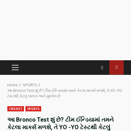
Home
SPORTS
આ Bronco Test શું છે? ટીમ ઈન્ડિયામાં તમને કેટલા માર્ક્સ મળશે, તે YO -YO
ટેસ્ટથી કેટલું અલગ અને મુશ્કેલ છે
CRICKET
SPORTS
આ Bronco Test શું છે? ટીમ ઈન્ડિયામાં તમને
કેટલા માર્ક્સ મળશે, તે YO -YO ટેસ્ટથી કેટલું