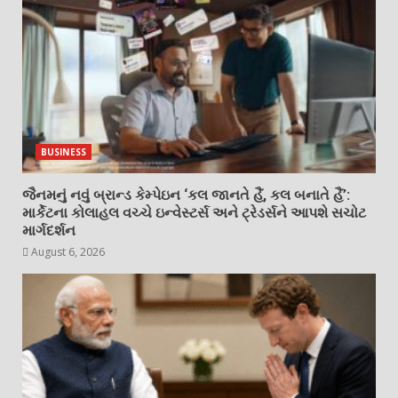
BUSINESS
જૈનમનું નવું બ્રાન્ડ કેમ્પેઇન ‘કલ જાનતે હૈં, કલ બનાતે હૈં’:
માર્કેટના કોલાહલ વચ્ચે ઇન્વેસ્ટર્સ અને ટ્રેડર્સને આપશે સચોટ
માર્ગદર્શન
August 6, 2026