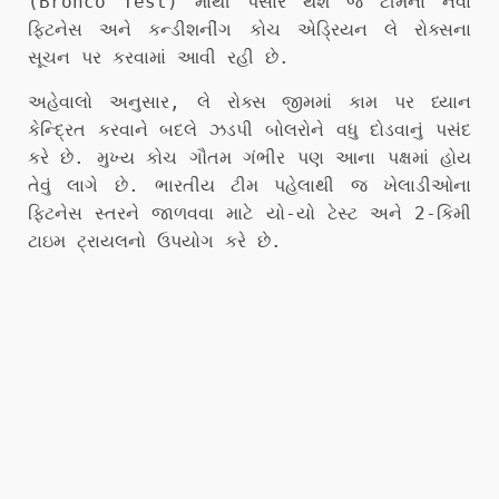
(Bronco Test) માંથી પસાર થશે જે ટીમના નવા
ફિટનેસ અને કન્ડીશનીંગ કોચ એડ્રિયન લે રોક્સના
સૂચન પર કરવામાં આવી રહી છે.
અહેવાલો અનુસાર, લે રોક્સ જીમમાં કામ પર ધ્યાન
કેન્દ્રિત કરવાને બદલે ઝડપી બોલરોને વધુ દોડવાનું પસંદ
કરે છે. મુખ્ય કોચ ગૌતમ ગંભીર પણ આના પક્ષમાં હોય
તેવું લાગે છે. ભારતીય ટીમ પહેલાથી જ ખેલાડીઓના
ફિટનેસ સ્તરને જાળવવા માટે યો-યો ટેસ્ટ અને 2-કિમી
ટાઇમ ટ્રાયલનો ઉપયોગ કરે છે.