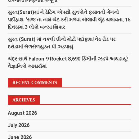
રોકવામાં નિષ્ફળતા કબૂલી
સુરત(Surat)માં ગે ડેટિંગ એપથી યુવકોને ફસાવતી ગેંગનો
પર્દાફાશ: ‘રાજ’ના નામે ચેટ કરી મળવા બોલાવી લૂંટ ચલાવતા, 15
દિવસમાં 3 લોકો બન્યા શિકાર
સુરત (Surat) માં નકલી ઘીનો મોટો પર્દાફાશ! વેડ રોડ પર
દરોડામાં ભેળસેળયુક્ત ઘી ઝડપાયું
ચંદ્ર સાથે Falcon-9 Rocket 8,690 કિમીની ઝડપે અથડાયું!
વૈજ્ઞાનિકો આશ્ચર્યમાં
RECENT COMMENTS
ARCHIVES
August 2026
July 2026
June 2026