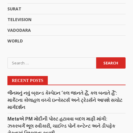
SURAT
TELEVISION
VADODARA
WORLD
RECENT POSTS
જૈનમનું નવું બ્રાન્ડ કેમ્પેઇન ‘કલ જાનતે હૈં, કલ બનાતે હૈં’:
માર્કેટના કોલાહલ વચ્ચે ઇન્વેસ્ટર્સ અને ટ્રેડર્સને આપશે સચોટ
માર્ગદર્શન
Metaએ PM મોદીની પોસ્ટ હટાવવા બદલ માફી માંગી:
ઝકરબર્ગે ભૂલ સ્વીકારી, ચાઈલ્ડ પોર્ન કન્ટેન્ટ અને ડીપફેક