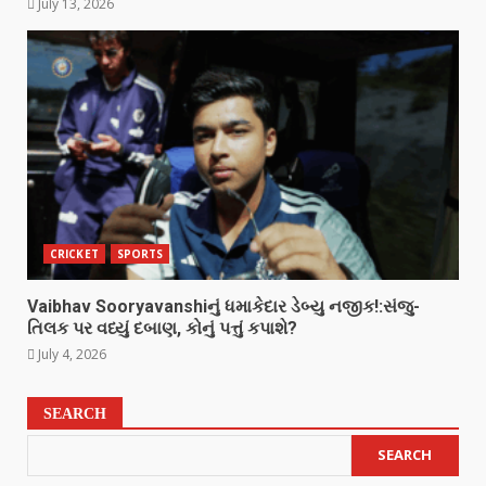
July 13, 2026
CRICKET
SPORTS
Vaibhav Sooryavanshiનું ધમાકેદાર ડેબ્યુ નજીક!:સંજુ-
તિલક પર વધ્યું દબાણ, કોનું પત્તું કપાશે?
July 4, 2026
SEARCH
SEARCH