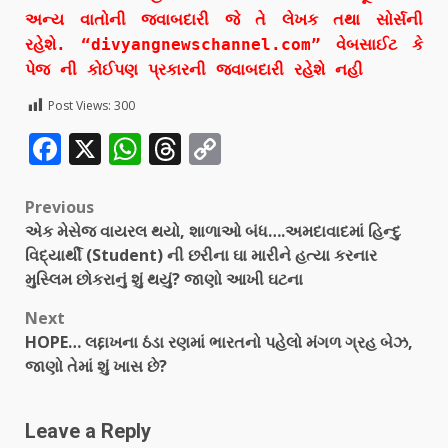
અન્ય વાતોની જવાબદારી જે તે લેખક તથા સોર્સની
રહેશે. “divyangnewschannel.com” વેબસાઈટ કે
પેજ ની કોઈપણ પ્રકારની જવાબદારી રહેશે નહી
Post Views:
300
Facebook
X
WhatsApp
Threads
Copy
Link
Previous
એક મેસેજ વાયરલ થયો, શાળાઓ બંધ….અમદાવાદમાં હિન્દુ
વિદ્યાર્થી (Student) ની છરીના ઘા મારીને હત્યા કરનાર
મુસ્લિમ છોકરાનું શું થયું? જાણો આખી ઘટના
Next
HOPE… લદ્દાખના ઠંડા રણમાં ભારતનો પહેલો મંગળ ગ્રહ બેઝ,
જાણો તેમાં શું ખાસ છે?
Leave a Reply