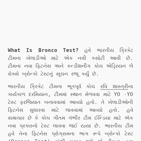
What Is Bronco Test?
હવે ભારતીય ક્રિકેટ
ટીમના ખેલાડીઓ માટે એક નવી કસોટી આવી છે.
ટીમના નવા ફિટનેસ અને કન્ડીશનીંગ કોચ એડ્રિયન લે
રોક્સે બ્રોન્કો ટેસ્ટનું સૂચન રજૂ કર્યું છે.
ભારતીય ક્રિકેટ ટીમના ભૂતપૂર્વ કોચ
રવિ શાસ્ત્રી
ના
કાર્યકાળ દરમિયાન, ટીમમાં સ્થાન મેળવવા માટે YO -YO
ટેસ્ટ ફરજિયાત બનાવવામાં આવ્યો હતો. તે ખેલાડીઓની
ફિટનેસ સુધારવા માટે લાવવામાં આવ્યો હતો. હવે
સમાચાર છે કે કોચ ગૌતમ ગંભીર ટીમ ઈન્ડિયા માટે એક
નવા પ્રકારનો ટેસ્ટ લાવવા જઈ રહ્યા છે. ભારતીય ટીમ
હવે તેના ફિટનેસ પ્રોગ્રામના ભાગ રૂપે બ્રોન્કો ટેસ્ટ