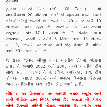
ટ્રાયલ
હાલના યો-યો ટેસ્ટ (YO -YO Test) માં
ખેલાડીઓએ 20 મીટરના અંતરે બે ખૂણાઓ વચ્ચે વધતી
ગતિએ દોડવું જરૂરી છે, જેમાં દર 40 મીટર પછી 10
સેકન્ડનો વિરામ હોય છે. ભારતીય ટીમે આ ટેસ્ટમાં
ન્યૂનતમ સ્કોર 17.1 રાખ્યો છે. 2 કિમીના ટાઇમ
ટ્રાયલમાં, ઝડપી બોલરોને 8 મિનિટ અને 15 સેકન્ડ
મળે છે, જ્યારે વિકેટકીપર અને બેટ્સમેનોને 8 મિનિટ
અને 30 સેકન્ડ મળે છે.
લે રોક્સ જૂનમાં બીજી વખત ભારતીય ટીમમાં જોડાયા
હતા. તે અગાઉ 2002 અને 2003 વચ્ચે ભારતીય ટીમ
સાથે હતા, ત્યારબાદ તેમણે દક્ષિણ આફ્રિકા, IPL ટીમ
કોલકાતા નાઈટ રાઇડર્સ અને પંજાબ કિંગ્સના ફિટનેસ
અને કન્ડીશનીંગ કોચ તરીકે સેવા આપી હતી.
નોંધ : આ વેબસાઈટ પર આપેલી તમામ ન્યૂઝ અને
વાતો રીપોર્ટર દ્વારા રિપોર્ટ કરેલા છે. અથવા તો કોઈક
સોર્સ ઉપરથી માહિતી લેવામાં આવેલા છે. ન્યૂઝ તથા