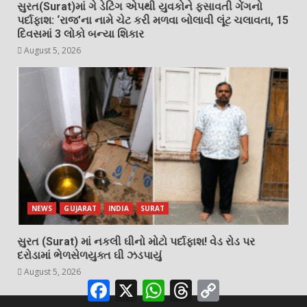
સુરત(Surat)માં ગે ડેટિંગ એપથી યુવકોને ફસાવતી ગેંગનો
પર્દાફાશ: ‘રાજ’ના નામે ચેટ કરી મળવા બોલાવી લૂંટ ચલાવતા, 15
દિવસમાં 3 લોકો બન્યા શિકાર
August 5, 2026
NEWS
GUJARAT
INDIA
SURAT
સુરત (Surat) માં નકલી ઘીનો મોટો પર્દાફાશ! વેડ રોડ પર
દરોડામાં ભેળસેળયુક્ત ઘી ઝડપાયું
August 5, 2026
Facebook
X
WhatsApp
Threads
Copy
Link