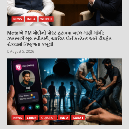
NEWS
INDIA
WORLD
Metaએ PM મોદીની પોસ્ટ હટાવવા બદલ માફી માંગી:
ઝકરબર્ગે ભૂલ સ્વીકારી, ચાઈલ્ડ પોર્ન કન્ટેન્ટ અને ડીપફેક
રોકવામાં નિષ્ફળતા કબૂલી
August 5, 2026
NEWS
CRIME
GUJARAT
INDIA
SURAT