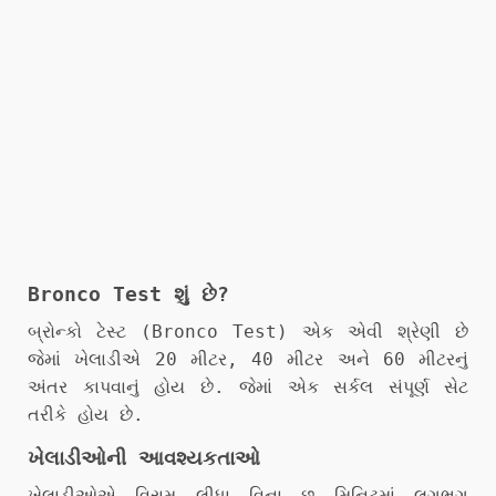
Bronco Test શું છે?
બ્રોન્કો ટેસ્ટ (Bronco Test) એક એવી શ્રેણી છે
જેમાં ખેલાડીએ 20 મીટર, 40 મીટર અને 60 મીટરનું
અંતર કાપવાનું હોય છે. જેમાં એક સર્કલ સંપૂર્ણ સેટ
તરીકે હોય છે.
ખેલાડીઓની આવશ્યકતાઓ
ખેલાડીઓએ વિરામ લીધા વિના છ મિનિટમાં લગભગ