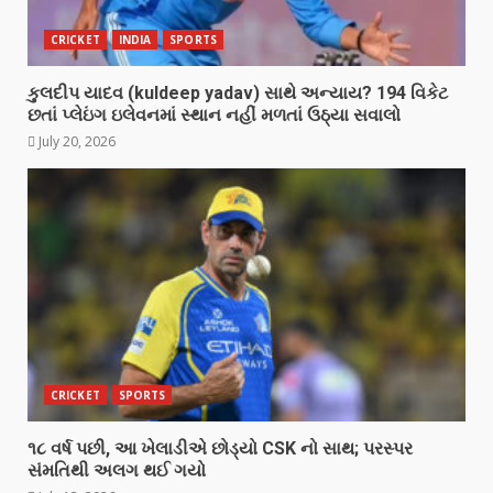
CRICKET
INDIA
SPORTS
કુલદીપ યાદવ (kuldeep yadav) સાથે અન્યાય? 194 વિકેટ
છતાં પ્લેઇંગ ઇલેવનમાં સ્થાન નહીં મળતાં ઉઠ્યા સવાલો
July 20, 2026
CRICKET
SPORTS
૧૮ વર્ષ પછી, આ ખેલાડીએ છોડ્યો CSK નો સાથ; પરસ્પર
સંમતિથી અલગ થઈ ગયો