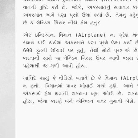
વાતની પુષ્ટિ કરી છે. જોકે, અકસ્માતનું સત્તાવાર
અકસ્માત અંગે ઘણા પ્રશ્નો ઉભા કર્યા છે. તેમનું કહ
છે કે લેન્ડિંગ ગિયર નીચે કેમ હતું?
એર ઇન્ડિયાના વિમાન (Airplane) ના ક્રેશ થવા
સમય પછી થયેલા અકસ્માતે ઘણા પ્રશ્નો ઉભા કર્યા છે.
600 ફૂટની ઊંચાઈ પર હતું, તેથી મોટો પ્રશ્ન એ છ
ભરતાની સાથે જ લેન્ડિંગ ગિયર ઉપર આવી જાય છે.
પહેલાથી જ મળી આવી હોય.
ખાલિદે કહ્યું કે વીડિયો બતાવે છે કે વિમાન (Air
ન હતો. વિમાનમાં પાવર ખોવાઈ ગયો હશે. આને 
એકસાથે ફેલ થવાની શક્યતા ખૂબ ઓછી છે. શક્ય છે 
હોય, જેના કારણે બંને એન્જિન પાવર ગુમાવી બેસે.