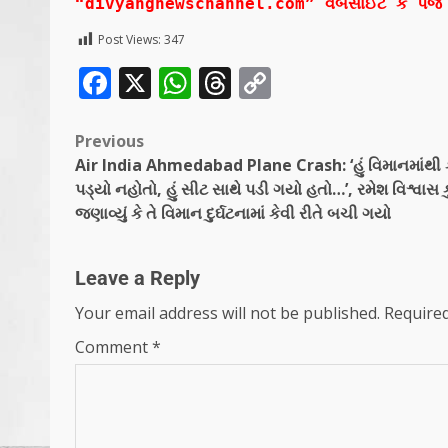
“divyangnewschannel.com” વેબસાઈટ કે પેજ ન
Post Views:
347
Facebook
X
WhatsApp
Threads
Copy
Link
Previous
Air India Ahmedabad Plane Crash: ‘હું વિમાનમાંથી ક
પડ્યો નહોતો, હું સીટ સાથે પડી ગયો હતો…’, રમેશ વિશ્વાસ ક
જણાવ્યું કે તે વિમાન દુર્ઘટનામાં કેવી રીતે બચી ગયો
Leave a Reply
Your email address will not be published.
Required
Comment
*