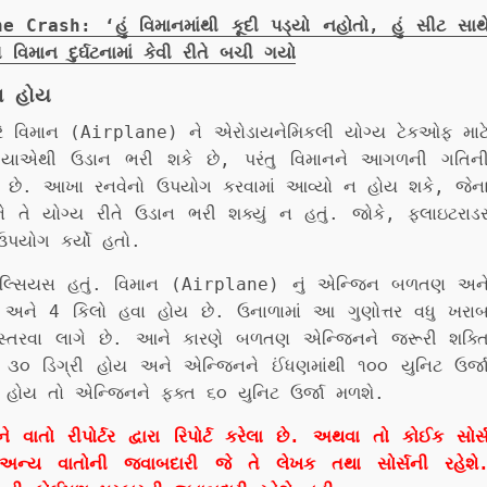
rash: ‘હું વિમાનમાંથી કૂદી પડ્યો નહોતો, હું સીટ સાથ
 વિમાન દુર્ઘટનામાં કેવી રીતે બચી ગયો
ન હોય
ારે વિમાન (Airplane) ને એરોડાયનેમિકલી યોગ્ય ટેકઓફ માટ
ગ્યાએથી ઉડાન ભરી શકે છે, પરંતુ વિમાનને આગળની ગતિન
ડે છે. આખા રનવેનો ઉપયોગ કરવામાં આવ્યો ન હોય શકે, જેન
 યોગ્ય રીતે ઉડાન ભરી શક્યું ન હતું. જોકે, ફ્લાઇટરાડ
પયોગ કર્યો હતો.
 સેલ્સિયસ હતું. વિમાન (Airplane) નું એન્જિન બળતણ અન
 અને 4 કિલો હવા હોય છે. ઉનાળામાં આ ગુણોત્તર વધુ ખરા
સ્તરવા લાગે છે. આને કારણે બળતણ એન્જિનને જરૂરી શક્ત
ન ૩૦ ડિગ્રી હોય અને એન્જિનને ઈંધણમાંથી ૧૦૦ યુનિટ ઉર્જ
 હોય તો એન્જિનને ફક્ત ૬૦ યુનિટ ઉર્જા મળશે.
ો રીપોર્ટર દ્વારા રિપોર્ટ કરેલા છે. અથવા તો કોઈક સોર્
અન્ય વાતોની જવાબદારી જે તે લેખક તથા સોર્સની રહેશે