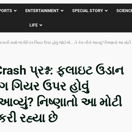
PORTS
ENTERTAINMENT
SPECIAL STORY
SCIENC
LIFE
ાની સાથે જ લેન્ડિંગ ગિયર ઉપર હોવું જોઈએ… તે કેમ નીચે આવ્યું? નિષ્ણાતો આ મોટી 
sh પ્રશ્ન: ફ્લાઇટ ઉડાન
ંગ ગિયર ઉપર હોવું
વ્યું? નિષ્ણાતો આ મોટી
રી રહ્યા છે