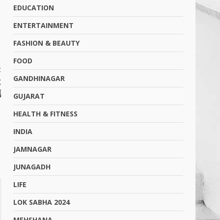
EDUCATION
ENTERTAINMENT
FASHION & BEAUTY
FOOD
t
GANDHINAGAR
g
ં
GUJARAT
A
HEALTH & FITNESS
INDIA
JAMNAGAR
JUNAGADH
LIFE
LOK SABHA 2024
MEHSHANA