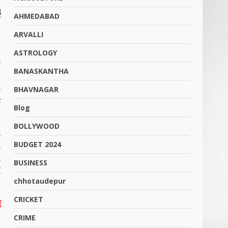
ે
AHMEDABAD
ARVALLI
ASTROLOGY
ે
BANASKANTHA
ી
ા
BHAVNAGAR
ર
Blog
BOLLYWOOD
ે
BUDGET 2024
બ
િ
BUSINESS
ા
chhotaudepur
CRICKET
સ
.
CRIME