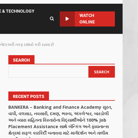
E & TECHNOLOGY
WATCH
ONLINE
બેદરકારી તરફ ઇશારો કરી રહ્યા છે
SEARCH
SEARCH
RECENT POSTS
BANKERA – Banking and Finance Academy સુરત,
વાપી, વલસાડ, નવસારી, દમણ, ભરુચ, અંકલેશ્વર, બારડોલી
અને વ્યારા સહિતના વિસ્તારોના વિદ્યાર્થીઓને 100% Job
Placement Assistance સાથે બૅન્કિંગ અને ફાયનાન્સ
ક્ષેત્રમાં સફળ કારકિર્દી બનાવવા માટે માર્ગદર્શન અને તાલીમ