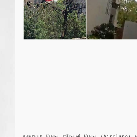
અમદાવાદ વિમાન દુર્ઘટનામાં વિમાન (Airplane