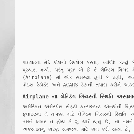
પાઇલટના મેડે કોલનો ઉલ્લેખ કરતા, ખાલિદે કહ્યું
પ્રયાસ કર્યો. પરંતુ પ્રશ્ન એ છે કે લેન્ડિંગ ગ
(Airplane) માં એક સમસ્યા હતી કે ઘણી, અત્યાર
વોઇસ રેકોર્ડર અને
ACARS
ડેટાની તપાસ કરીને અકસ
Airplane ના લેન્ડિંગ ગિયરની સ્થિતિ અસામ
અમેરિકન એરોસ્પેસ સેફ્ટી કન્સલ્ટન્ટ એન્થોની બ્ર
ફ્લાઇટના તે તબક્કા માટે લેન્ડિંગ ગિયરની સ્થિત
તમને ખબર ન હોય કે શું થઈ રહ્યું છે, તો તમને
અકસ્માતનું કારણ સમજવા માટે કામ કરી રહ્યા છે, 