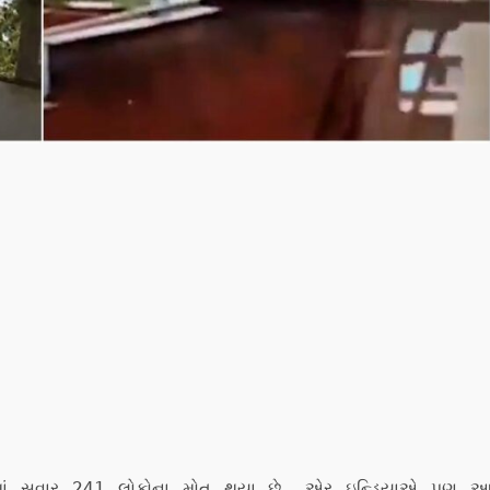
) માં સવાર 241 લોકોના મોત થયા છે. એર ઇન્ડિયાએ પણ 