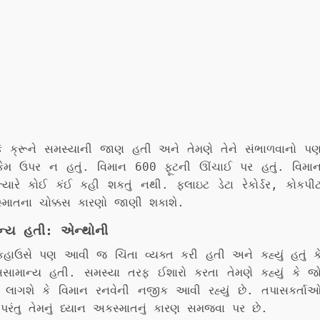
 કે ક્રૂને સમસ્યાની જાણ હતી અને તેમણે તેને સંભાળવાનો પ
િયર કેમ ઉપર ન હતું. વિમાન 600 ફૂટની ઊંચાઈ પર હતું. વિમા
ે કોઈ કંઈ કહી શકતું નથી. ફ્લાઇટ ડેટા રેકોર્ડર, કોકપી
્માતના ચોક્કસ કારણો જાણી શકાશે.
ાન્ય હતી: એન્થોની
િકહાઉસે પણ આવી જ ચિંતા વ્યક્ત કરી હતી અને કહ્યું હતું ક
િ અસામાન્ય હતી. સમસ્યા તરફ ઈશારો કરતા તેમણે કહ્યું કે જ
 લાગશે કે વિમાન રનવેની નજીક આવી રહ્યું છે. તપાસકર્તા
પરંતુ તેમનું ધ્યાન અકસ્માતનું કારણ સમજવા પર છે.