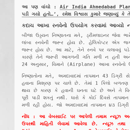
આ પણ વાંચો :
Air India Ahmedabad Plane C
પડી ગયો હતો…’, રમેશ વિશ્વાસ કુમારે જણાવ્યું કે તે
કદાચ આખા રનવેનો ઉપયોગ કરવામાં આવ્યો 
બીજા ઉડ્ડયન નિષ્ણાતના મતે, ડ્રીમલાઇનર જેવા ભ
લાંબા રનવેની જરૂર હોય છે. હેલિકોપ્ટર એક જ
જરૂર હોય છે. આ માટે, તેને રનવે પર ચલાવવું પ
કારણે તેને જરૂરી આગળની ગતિ મળી ન હતી અને તે
24 અનુસાર, વિમાને (Airplane) આખા રનવેનો ઉ
નિષ્ણાતોના મતે, અમદાવાદમાં તાપમાન 43 ડિગ્રી
હવાના મિશ્રણ પર ચાલે છે. તેમાં 1 કિલો બળતણ
થાય છે કારણ કે હવાની ઘનતા ઘટે છે અને તે વિ
પૂરી પાડી શકતું નથી. ધારો કે કોઈ દિવસે તાપમા
મળી રહી હોય. જો અમદાવાદમાં તાપમાન ૪૩ ડિગ્રી
નોંધ : આ વેબસાઈટ પર આપેલી તમામ ન્યૂઝ અને વાત
ઉપરથી માહિતી લેવામાં આવેલા છે. ન્યૂઝ તથા 