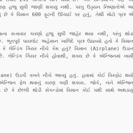
 કારણ હજુ સુધી જાણી શકાયું નથી. પરંતુ ઉડ્ડયન નિષ્ણાતોએ 
ેવું છે કે વિમાન 600 ફૂટની ઊંચાઈ પર હતું, તેથી મોટો પ્રશ્ન 
ના સત્તાવાર કારણો હજુ સુધી જાહેર થયા નથી, પરંતુ થોડ
 ભૂતપૂર્વ પાયલોટ અહેસાન ખાલિદે પ્રશ્ન ઉઠાવ્યો હતો કે વિમા
ે કે લેન્ડિંગ ગિયર નીચે કેમ હતું? વિમાન (Airplane) ઉડા
 લેન્ડિંગ ગિયર નીચે હોવાથી, શક્ય છે કે એન્જિનમાં ખામ
plane) ઉડતી વખતે નીચે આવ્યું હતું. હવામાં કોઈ વિસ્ફોટ થય
એન્જિન ફેલ થવાનું કારણ ગણી શકાય. જોકે, બંને એન્જિ
કે છેલ્લી થોડી સેકન્ડોમાં વિમાન કોઈ પક્ષી સાથે અથડાયુ