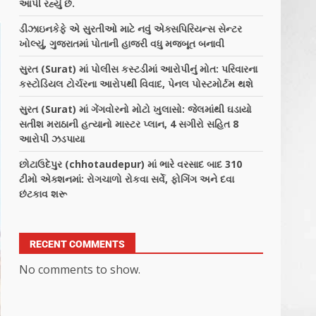
આપી રહ્યું છે.
ડીઝાઇનકેફે એ સુરતીઓ માટે નવું એક્સપિરિયન્સ સેન્ટર
ખોલ્યું, ગુજરાતમાં પોતાની હાજરી વધુ મજબૂત બનાવી
સુરત (Surat) માં પોલીસ કસ્ટડીમાં આરોપીનું મોત: પરિવારના
કસ્ટોડિયલ ટોર્ચરના આરોપથી વિવાદ, પેનલ પોસ્ટમોર્ટમ થશે
સુરત (Surat) માં ગેંગવોરનો મોટો ખુલાસો: જેલમાંથી ઘડાયો
સતીશ મરાઠાની હત્યાનો માસ્ટર પ્લાન, 4 સગીરો સહિત 8
આરોપી ઝડપાયા
છોટાઉદેપુર (chhotaudepur) માં ભારે વરસાદ બાદ 310
ટીમો એક્શનમાં: રોગચાળો રોકવા સર્વે, ફોગિંગ અને દવા
છંટકાવ શરૂ
RECENT COMMENTS
No comments to show.