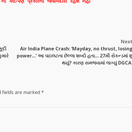
ી કોઈપણ પ્રકારની જવાબદારી રહેશે નહી
Nex
ૂદી
Air India Plane Crash: ‘Mayday, no thrust, losin
ુમારે
power…’ આ પાઇલટના છેલ્લા શબ્દો હતા… 27મી સેકન્ડમાં શુ
થયું? કારણ સમજવામાં લાગ્યું DGC
 fields are marked
*