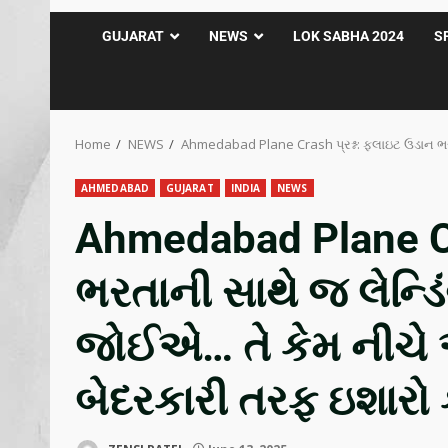
GUJARAT
NEWS
LOK SABHA 2024
S
Home
NEWS
Ahmedabad Plane Crash પ્રશ્ન: ફ્લાઇટ ઉડાન ભરત
AHMEDABAD
GUJARAT
INDIA
NEWS
Ahmedabad Plane Cra
ભરતાની સાથે જ લેન્ડિ
જોઈએ… તે કેમ નીચે આ
બેદરકારી તરફ ઇશારો ક