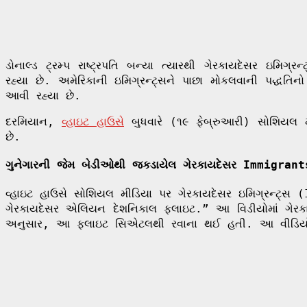
ડોનાલ્ડ ટ્રમ્પ રાષ્ટ્રપતિ બન્યા ત્યારથી ગેરકાયદેસર ઇમ
રહ્યા છે. અમેરિકાની ઇમિગ્રન્ટ્સને પાછા મોકલવાની પદ્ધતિન
આવી રહ્યા છે.
દરમિયાન,
વ્હાઇટ હાઉસે
બુધવારે (૧૯ ફેબ્રુઆરી) સોશિયલ મ
છે.
ગુનેગારની જેમ બેડીઓથી જકડાયેલ ગેરકાયદેસર Immigrant
વ્હાઇટ હાઉસે સોશિયલ મીડિયા પર ગેરકાયદેસર ઇમિગ્રન્ટ્સ (
ગેરકાયદેસર એલિયન દેશનિકાલ ફ્લાઇટ.” આ વિડીયોમાં ગેરકાય
અનુસાર, આ ફ્લાઇટ સિએટલથી રવાના થઈ હતી. આ વીડિયોમ