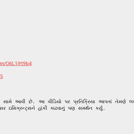
com/O6L1iYt9b4
25
 સામે આવી છે. આ વીડિયો પર પ્રતિક્રિયા આપતાં તેમણે લખ
ર ઇમિગ્રન્ટ્સને હાંકી કાઢવાનું પણ સમર્થન કર્યું.