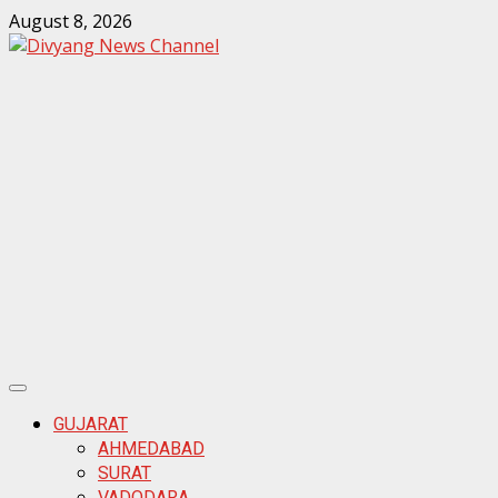
August 8, 2026
ook
sApp
ds
GUJARAT
AHMEDABAD
SURAT
VADODARA