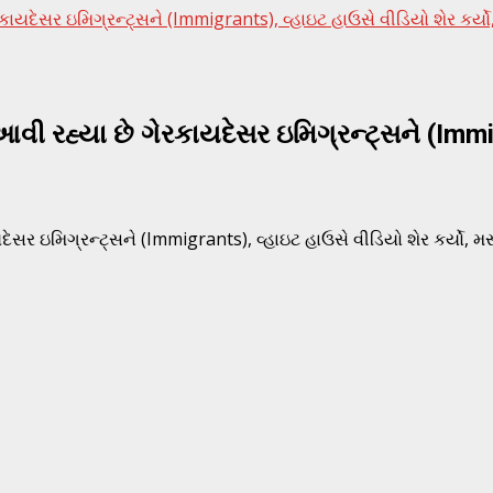
યદેસર ઇમિગ્રન્ટ્સને (Immigrants), વ્હાઇટ હાઉસે વીડિયો શેર કર્યો,
ી રહ્યા છે ગેરકાયદેસર ઇમિગ્રન્ટ્સને (Immigr