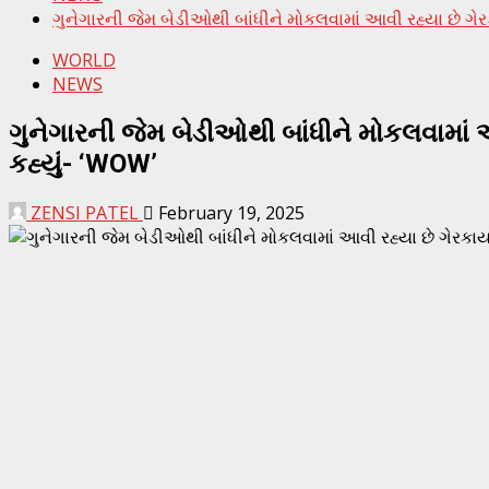
ગુનેગારની જેમ બેડીઓથી બાંધીને મોકલવામાં આવી રહ્યા છે ગેરકા
WORLD
NEWS
ગુનેગારની જેમ બેડીઓથી બાંધીને મોકલવામાં આવ
કહ્યું- ‘WOW’
ZENSI PATEL
February 19, 2025