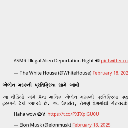
ASMR: Illegal Alien Deportation Flight 🔊
pic.twitter.
— The White House (@WhiteHouse)
February 18, 20
એલોન મસ્કની પ્રતિક્રિયા સામે આવી
આ વીડિયો અંગે Xના માલિક એલોન મસ્કની પ્રતિક્રિયા પણ
ટ્રમ્પને ટેકો આપ્યો છે. આ ઉપરાંત, તેમણે દેશમાંથી ગેરકાયદેસ
Haha wow 🧌🏅
https://t.co/PXFXpiGU0U
— Elon Musk (@elonmusk)
February 18, 2025