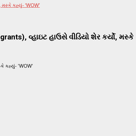
 મસ્કે કહ્યું- ‘WOW’
ants), વ્હાઇટ હાઉસે વીડિયો શેર કર્યો, મસ્કે