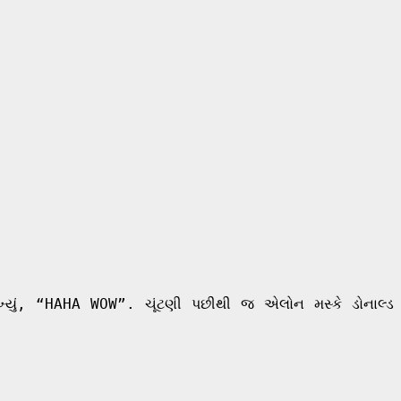
્યું, “HAHA WOW”. ચૂંટણી પછીથી જ એલોન મસ્કે ડોનાલ્ડ