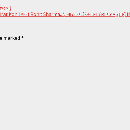
જવ્યું
at Kohli અને Rohit Sharma…’, ભારત-પાકિસ્તાન મેચ પર ભૂતપૂર્વ દિગ
are marked
*