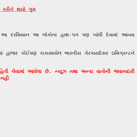
કરીને થયો ગુમ
છે. આ દરમિયાન આ લોકોના હાથ-પગ પણ બાંધી દેવામાં આવ્યા
કામાં હાજર કોઈપણ ચકાસાયેલ ભારતીય ગેરકાયદેસર ઇમિગ્રન્ટને
ાહિતી લેવામાં આવેલા છે. ન્યૂઝ તથા અન્ય વાતોની જવાબદારી
 નહી