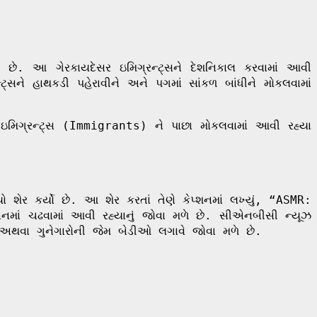
હી છે. આ ગેરકાયદેસર ઇમિગ્રન્ટ્સને દેશનિકાલ કરવામાં આવી
ટ્સને હાથકડી પહેરાવીને અને પગમાં સાંકળ બાંધીને મોકલવામાં
ઇમિગ્રન્ટ્સ (Immigrants) ને પાછા મોકલવામાં આવી રહ્યા
શેર કર્યો છે. આ શેર કરતાં તેણે કેપ્શનમાં લખ્યું, “ASMR:
ાનમાં ચઢવામાં આવી રહ્યાનું જોવા મળે છે. સીએનબીસી ન્યૂઝ
વા ગુનેગારોની જેમ બેડીઓ લગાવે જોવા મળે છે.