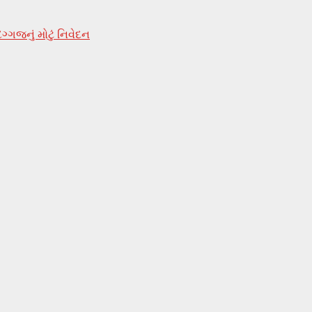
્ગજનું મોટું નિવેદન