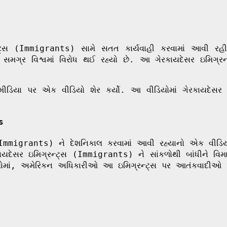
િગ્રન્ટ્સ (Immigrants) સામે સતત કાર્યવાહી કરવામાં આવી ર
ો સમગ્ર વિશ્વમાં વિરોધ થઈ રહ્યો છે. આ ગેરકાયદેસર ઇમિગ્રન્
ીડિયા પર એક વીડિયો શેર કર્યો. આ વીડિયોમાં ગેરકાયદેસર 
s
Immigrants) ને દેશનિકાલ કરવામાં આવી રહ્યાનો એક વીડિયો 
દેસર ઇમિગ્રન્ટ્સ (Immigrants) ને સાંકળોથી બાંધીને વિમ
ાં, અમેરિકન અધિકારીઓ આ ઇમિગ્રન્ટ્સ પર આતંકવાદીઓ અથ