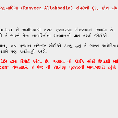
બાદિયા (Ranveer Allahbadia) સંપર્કથી દૂર, ફોન બંધ 
grants) ને અમેરિકાથી ત્રણ ફ્લાઇટમાં મોકલવામાં આવ્યા 
રી હતી કે ભારતે તેના નાગરિકોના સન્માનની વાત કરવી જોઈએ.
ાન, વડા પ્રધાન નરેન્દ્ર મોદીએ કહ્યું હતું કે ભારત અમેરિ
સામે પણ કાર્યવાહી કરશે.
ર દ્વારા રિપોર્ટ કરેલા છે. અથવા તો કોઈક સોર્સ ઉપરથી મ
com” વેબસાઈટ કે પેજ ની કોઈપણ પ્રકારની જવાબદારી રહેશે