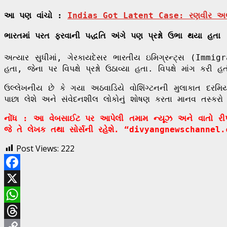
આ પણ વાંચો :
Indias Got Latent Case: રણવીર અલ્હા
ભારતમાં પરત ફરવાની પદ્ધતિ અંગે પણ પ્રશ્નો ઉભા થયા હતા
અત્યાર સુધીમાં, ગેરકાયદેસર ભારતીય ઇમિગ્રન્ટ્સ (Immi
હતા, જેના પર વિપક્ષે પ્રશ્નો ઉઠાવ્યા હતા. વિપક્ષે માંગ ક
ઉલ્લેખનીય છે કે ગયા અઠવાડિયે વોશિંગ્ટનની મુલાકાત દરમિય
પાછા લેશે અને સંવેદનશીલ લોકોનું શોષણ કરતા માનવ તસ્કરો 
નોંધ : આ વેબસાઈટ પર આપેલી તમામ ન્યૂઝ અને વાતો રીપોર્ટ
જે તે લેખક તથા સોર્સની રહેશે. “divyangnewschannel.
Post Views:
222
Facebook
X
WhatsApp