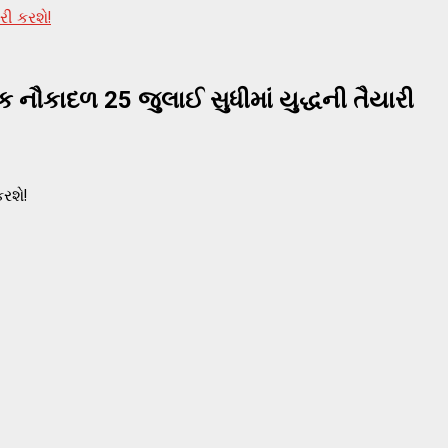
રી કરશે!
 નૌકાદળ 25 જુલાઈ સુધીમાં યુદ્ધની તૈયારી