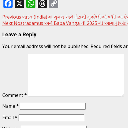
Facebook
X
WhatsApp
Threads
Copy
Link
Post
Previous
ભારત (India) માં ગુગલ અને મેટાની મુશ્કેલીઓ વધી! આ ક
Next
Nostradamus અને Baba Vanga ની 2025 ની આગાહીઓ: યુ
navigation
Leave a Reply
Your email address will not be published.
Required fields 
Comment
*
Name
*
Email
*