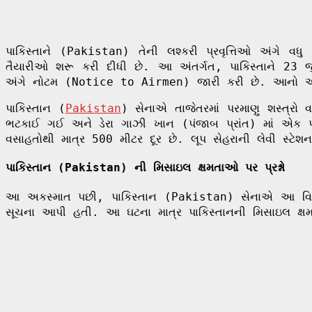
પાકિસ્તાને (Pakistan) તેની લશ્કરી પ્રવૃત્તિઓ અંગે વધુ
તૈયારીઓ શરૂ કરી દીધી છે. આ અંતર્ગત, પાકિસ્તાને 23 જુ
અંગે નોટમ (Notice to Airmen) જારી કરી છે. આનો અર્થ
પાકિસ્તાન (
Pakistan
) સેનાએ તાજેતરમાં પરમાણુ શસ્ત્રો વહ
ભટકાઈ ગઈ અને ડેરા ગાઝી ખાન (પંજાબ પ્રાંત) માં એક પરમા
વસાહતોથી માત્ર 500 મીટર દૂર છે. લૂપ સેહરાની લેવી સ્ટેશ
પાકિસ્તાન (Pakistan) ની મિસાઇલ ક્ષમતાઓ પર પ્રશ્નો
આ અકસ્માત પછી, પાકિસ્તાન (Pakistan) સેનાએ આ વિસ્તાર
સૂચના આપી હતી. આ ઘટના માત્ર પાકિસ્તાનની મિસાઇલ ક્ષમત