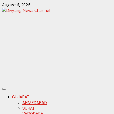
Skip
August 6, 2026
to
content
ook
sApp
ds
Primary
Menu
GUJARAT
AHMEDABAD
SURAT
VADODARA