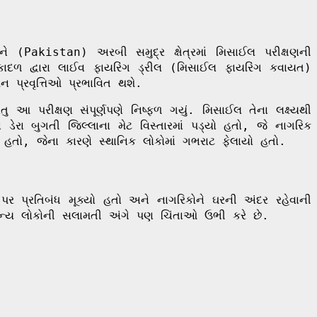
ાને (Pakistan) અરબી સમુદ્ર ક્ષેત્રમાં મિસાઈલ પરીક્ષણની
કાદળ દ્વારા લાઈવ ફાયરિંગ ડ્રીલ (મિસાઈલ ફાયરિંગ કવાયત)
પ્રવૃત્તિઓ પ્રભાવિત થશે.
તુ આ પરીક્ષણ સંપૂર્ણપણે નિષ્ફળ ગયું. મિસાઈલ તેના લક્ષ્યથી
ેરા બુગતી જિલ્લાના મેટ વિસ્તારમાં પડ્યો હતો, જે નાગરિક
 હતો, જેના કારણે સ્થાનિક લોકોમાં ગભરાટ ફેલાયો હતો.
 પ્રતિબંધ મૂક્યો હતો અને નાગરિકોને ઘરની અંદર રહેવાની
ાન્ય લોકોની સલામતી અંગે પણ ચિંતાઓ ઉભી કરે છે.