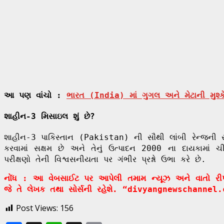
આ પણ વાંચો :
ભારત (India) માં ગુગલ અને મેટાની મુશ
શાહીન-3 મિસાઇલ શું છે?
શાહીન-3 પાકિસ્તાન (Pakistan) ની સૌથી લાંબી રેન્જની સ
કરવામાં સક્ષમ છે અને તેનું ઉત્પાદન 2000 ના દાયકામાં ચી
પરીક્ષણો તેની વિશ્વસનીયતા પર ગંભીર પ્રશ્નો ઉભા કરે છે.
નોંધ : આ વેબસાઈટ પર આપેલી તમામ ન્યૂઝ અને વાતો રીપોર્ટ
જે તે લેખક તથા સોર્સની રહેશે. “divyangnewschannel.
Post Views:
156