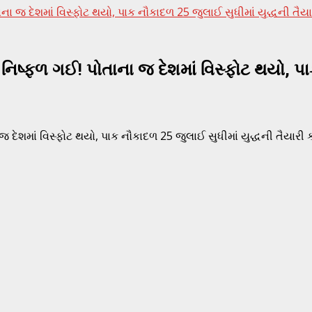
 જ દેશમાં વિસ્ફોટ થયો, પાક નૌકાદળ 25 જુલાઈ સુધીમાં યુદ્ધની તૈયા
િષ્ફળ ગઈ! પોતાના જ દેશમાં વિસ્ફોટ થયો, પાક