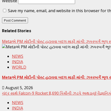
Website
Save my name, email, and website in this browser for t
Related Stories
Metaએ PM મોદીની પોસ્ટ હટાવવા બદલ માફી માંગી: ઝકરબર્ગે ભૂલ સ્વીક
NEWS
INDIA
WORLD
Metaએ PM મોદીની પોસ્ટ હટાવવા બદલ માફી માંગી: ઝકરબર્ગે ભૂલ સ્વી
August 5, 2026
ચંદ્ર સાથે Falcon-9 Rocket 8,690 કિમીની ઝડપે અથડાયું! વૈજ્ઞાનિકો
NEWS
INDIA