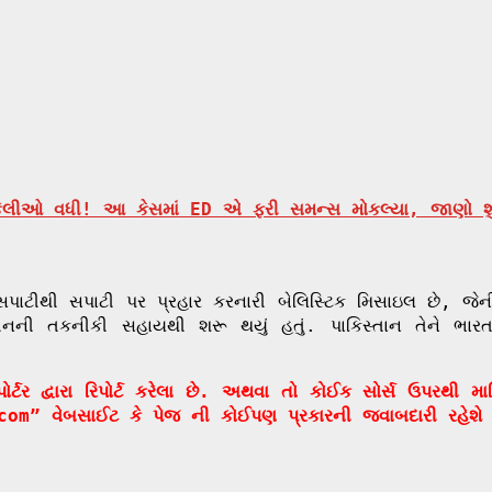
્કેલીઓ વધી! આ કેસમાં ED એ ફરી સમન્સ મોકલ્યા, જાણો શ
પાટીથી સપાટી પર પ્રહાર કરનારી બેલિસ્ટિક મિસાઇલ છે, જે
નની તકનીકી સહાયથી શરૂ થયું હતું. પાકિસ્તાન તેને ભારતને
ર દ્વારા રિપોર્ટ કરેલા છે. અથવા તો કોઈક સોર્સ ઉપરથી મ
com” વેબસાઈટ કે પેજ ની કોઈપણ પ્રકારની જવાબદારી રહેશે