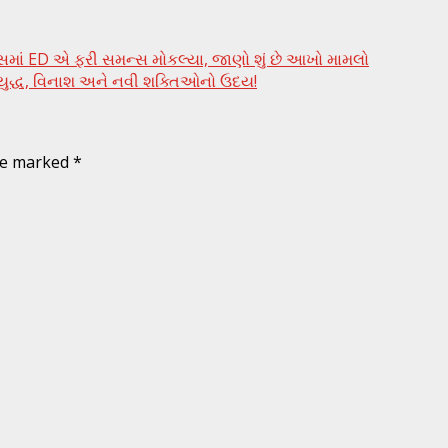
ેસમાં ED એ ફરી સમન્સ મોકલ્યા, જાણો શું છે આખો મામલો
દ્ધ, વિનાશ અને નવી શક્તિઓનો ઉદય!
are marked
*