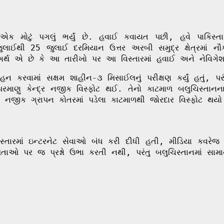
 એક મોટું પગલું ભર્યું છે. હવાઈ કવાયત પછી, હવે પાકિસ્ત
લાઈથી 25 જુલાઈ દરમિયાન ઉત્તર અરબી સમુદ્ર ક્ષેત્રમાં નૌ
 એ છે કે આ તારીખો પર આ વિસ્તારમાં હવાઈ અને નેવિગેશન 
ન કરવામાં સક્ષમ શાહીન-૩ મિસાઈલનું પરીક્ષણ કર્યું હતું, પરં
ણુ કેન્દ્ર નજીક વિસ્ફોટ થઈ. તેનો કાટમાળ બલુચિસ્તાનના ડ
ન નજીક ગ્રાપન કોતરમાં પડેલા કાટમાળથી જોરદાર વિસ્ફોટ થયો
માં ઇન્ટરનેટ સેવાઓ બંધ કરી દીધી હતી, મીડિયા કવરેજ પર
ાઓ પર જ પ્રશ્નો ઉભા કરતી નથી, પરંતુ બલુચિસ્તાનમાં સામ