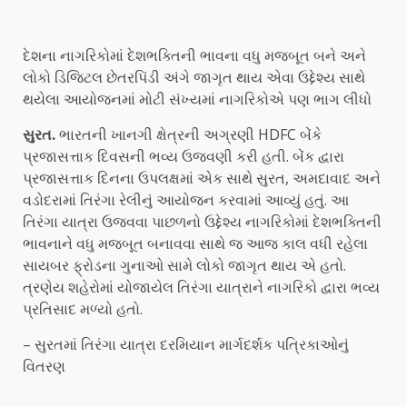
દેશના નાગરિકોમાં દેશભક્તિની ભાવના વધુ મજબૂત બને અને
લોકો ડિજિટલ છેતરપિંડી અંગે જાગૃત થાય એવા ઉદ્દેશ્ય સાથે
થયેલા આયોજનમાં મોટી સંખ્યમાં નાગરિકોએ પણ ભાગ લીધો
સુરત.
ભારતની ખાનગી ક્ષેત્રની અગ્રણી HDFC બેંકે
પ્રજાસત્તાક દિવસની ભવ્ય ઉજવણી કરી હતી. બેંક દ્વારા
પ્રજાસત્તાક દિનના ઉપલક્ષમાં એક સાથે સુરત, અમદાવાદ અને
વડોદરામાં તિરંગા રેલીનું આયોજન કરવામાં આવ્યું હતું. આ
તિરંગા યાત્રા ઉજવવા પાછળનો ઉદ્દેશ્ય નાગરિકોમાં દેશભક્તિની
ભાવનાને વધુ મજબૂત બનાવવા સાથે જ આજ કાલ વધી રહેલા
સાયબર ફ્રોડના ગુનાઓ સામે લોકો જાગૃત થાય એ હતો.
ત્રણેય શહેરોમાં યોજાયેલ તિરંગા યાત્રાને નાગરિકો દ્વારા ભવ્ય
પ્રતિસાદ મળ્યો હતો.
– સુરતમાં તિરંગા યાત્રા દરમિયાન માર્ગદર્શક પત્રિકાઓનું
વિતરણ