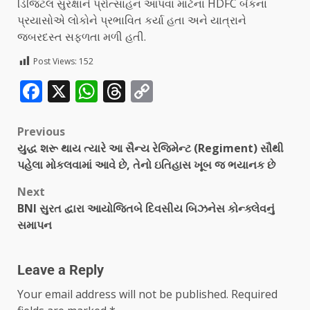
ડિજિટલ સુરક્ષાને પ્રોત્સાહન આપવા માટેના HDFC બેંકના
પ્રયાસોએ લોકોને પ્રભાવિત કર્યા હતા અને યાત્રાને
જબરદસ્ત સફળતા મળી હતી.
Post Views:
152
Facebook
X
WhatsApp
Threads
Copy
Link
Previous
યુદ્ધ શરૂ થાય ત્યારે આ સૈન્ય રેજિમેન્ટ (Regiment) સૌથી
પહેલા મોકલવામાં આવે છે, તેનો ઇતિહાસ ખૂબ જ ભયાનક છે
Next
BNI સુરત દ્વારા આયોજિતબે દિવસીય બિઝનેસ કોન્ક્લેવનું
સમાપન
Leave a Reply
Your email address will not be published.
Required