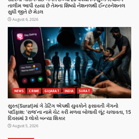
તાલીમ આપી રહ્યા છે તેમના શિષ્યો નેશનલથી ઈન્ટરનેશનલ
સુધી જીતે છે મેડલ
August 6, 2026
NEWS
CRIME
GUJARAT
INDIA
SURAT
સુરત(Surat)માં ગે ડેટિંગ એપથી યુવકોને ફસાવતી ગેંગનો
પર્દાફાશ: ‘રાજ’ના નામે ચેટ કરી મળવા બોલાવી લૂંટ ચલાવતા, 15
દિવસમાં 3 લોકો બન્યા શિકાર
August 5, 2026