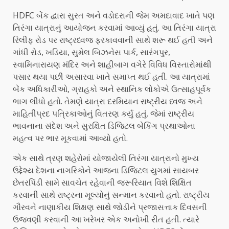
HDFC બેંક દ્વારા સુરત અને વડોદરાની જેમ અમદાવાદ ખાતે પણ
તિરંગા યાત્રાનું આયોજન કરવામાં આવ્યું હતું. આ તિરંગા યાત્રા
રિલીફ રોડ પર રાષ્ટ્રધ્વજ ફરકાવવાની સાથે શરૂ થઈ હતી અને
ગાંધી રોડ, ખડિયા, સુમેલ બિઝનેસ પાર્ક, સારંગપુર,
સ્વામિનારાયણ મંદિર અને શાહીબાગ વગેરે વિવિધ વિસ્તારોમાંથી
પસાર થયા પછી અસારવા ખાતે સમાપ્ત થઈ હતી. આ યાત્રામાં
બેંક અધિકારીઓ, ગ્રાહકો અને સ્થાનિક લોકોએ ઉત્સાહપૂર્વક
ભાગ લીધો હતો. તેમણે યાત્રા દરમિયાન રાષ્ટ્રીય ધ્વજ અને
માહિતીપ્રદ પત્રિકાઓનું વિતરણ કર્યું હતું. જેમાં રાષ્ટ્રીય
ભાવનાના સંદેશ અને સુરક્ષિત ડિજિટલ બેંકિંગ પ્રથાઓના
મહત્વ પર ભાર મૂકવામાં આવ્યો હતો.
એક સાથે ત્રણ શહેરોમાં યોજાયેલી તિરંગા યાત્રાનો મુખ્ય
ઉદ્દેશ્ય દેશના નાગરિકોને આજના ડિજિટલ યુગમાં સાયબર
છેતરપિંડી સામે સાવચેત રહેવાની જરૂરિયાત વિશે શિક્ષિત
કરવાની સાથે રાષ્ટ્રના મૂલ્યોનું સન્માન કરવાનો હતો. રાષ્ટ્રીય
ગૌરવને નાણાકીય શિક્ષણ સાથે જોડીને પ્રજાસત્તાક દિવસની
ઉજવણી કરવાની આ ખરેખર એક અનોખી રીત હતી. ત્યારે