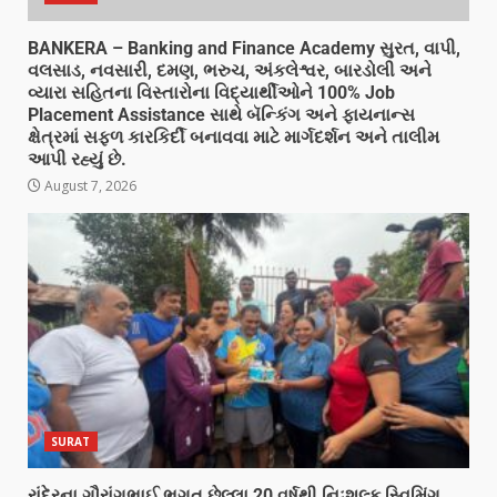
BANKERA – Banking and Finance Academy સુરત, વાપી,
વલસાડ, નવસારી, દમણ, ભરુચ, અંકલેશ્વર, બારડોલી અને
વ્યારા સહિતના વિસ્તારોના વિદ્યાર્થીઓને 100% Job
Placement Assistance સાથે બૅન્કિંગ અને ફાયનાન્સ
ક્ષેત્રમાં સફળ કારકિર્દી બનાવવા માટે માર્ગદર્શન અને તાલીમ
આપી રહ્યું છે.
August 7, 2026
SURAT
રાંદેરના ગૌરાંગભાઈ ભગત છેલ્લા 20 વર્ષથી નિઃશુલ્ક સ્વિમિંગ