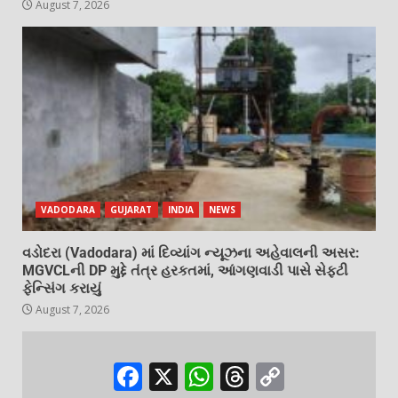
August 7, 2026
VADODARA
GUJARAT
INDIA
NEWS
વડોદરા (Vadodara) માં દિવ્યાંગ ન્યૂઝના અહેવાલની અસર:
MGVCLની DP મુદ્દે તંત્ર હરકતમાં, આંગણવાડી પાસે સેફ્ટી
ફેન્સિંગ કરાયું
August 7, 2026
Facebook
X
WhatsApp
Threads
Copy
Link