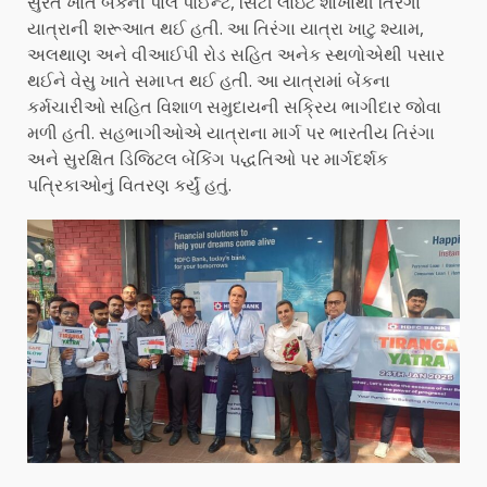
સુરત ખાતે બેંકની પાર્લે પોઈન્ટ, સિટી લાઇટ શાખાથી તિરંગા
યાત્રાની શરૂઆત થઈ હતી. આ તિરંગા યાત્રા ખાટુ શ્યામ,
અલથાણ અને વીઆઈપી રોડ સહિત અનેક સ્થળોએથી પસાર
થઈને વેસુ ખાતે સમાપ્ત થઈ હતી. આ યાત્રામાં બેંકના
કર્મચારીઓ સહિત વિશાળ સમુદાયની સક્રિય ભાગીદાર જોવા
મળી હતી. સહભાગીઓએ યાત્રાના માર્ગ પર ભારતીય તિરંગા
અને સુરક્ષિત ડિજિટલ બેંકિંગ પદ્ધતિઓ પર માર્ગદર્શક
પત્રિકાઓનું વિતરણ કર્યું હતું.