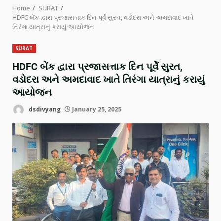
Home
SURAT
HDFC બેંક દ્વારા પ્રજાસત્તાક દિન પૂર્વે સુરત, વડોદરા અને અમદાવાદ ખાતે
તિરંગા યાત્રાનું કરાયું આયોજન
SURAT
HDFC બેંક દ્વારા પ્રજાસત્તાક દિન પૂર્વે સુરત,
વડોદરા અને અમદાવાદ ખાતે તિરંગા યાત્રાનું કરાયું
આયોજન
dsdivyang
January 25, 2025