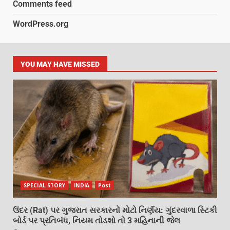
Comments feed
WordPress.org
YOU MAY HAVE MISSED
SPECIAL STORY
INDIA
Post
ઉંદર (Rat) પર ગુજરાત સરકારનો મોટો નિર્ણય: ગુંદરવાળા સ્ટિકી
બોર્ડ પર પ્રતિબંધ, નિયમ તોડશો તો 3 મહિનાની જેલ