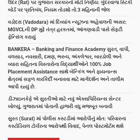
ઉંદર (Rat) પર ગુજરાત સરકારનો મોટો નિર્ણય: ગુંદરવાળા સ્ટિકી
બોર્ડ પર પ્રતિબંધ, નિયમ તોડશો તો 3 મહિનાની જેલ
વડોદરા (Vadodara) માં દિવ્યાંગ ન્યૂઝના અહેવાલની અસર:
MGVCLની DP મુદ્દે તંત્ર હરકતમાં, આંગણવાડી પાસે સેફ્ટી
ફેન્સિંગ કરાયું
BANKERA – Banking and Finance Academy સુરત, વાપી,
વલસાડ, નવસારી, દમણ, ભરુચ, અંકલેશ્વર, બારડોલી અને
વ્યારા સહિતના વિસ્તારોના વિદ્યાર્થીઓને 100% Job
Placement Assistance સાથે બૅન્કિંગ અને ફાયનાન્સ
ક્ષેત્રમાં સફળ કારકિર્દી બનાવવા માટે માર્ગદર્શન અને તાલીમ
આપી રહ્યું છે.
ડીઝાઇનકેફે એ સુરતીઓ માટે નવું એક્સપિરિયન્સ સેન્ટર
ખોલ્યું, ગુજરાતમાં પોતાની હાજરી વધુ મજબૂત બનાવી
સુરત (Surat) માં પોલીસ કસ્ટડીમાં આરોપીનું મોત: પરિવારના
કસ્ટોડિયલ ટોર્ચરના આરોપથી વિવાદ, પેનલ પોસ્ટમોર્ટમ થશે