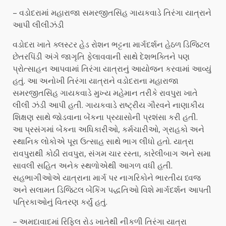
– વડોદરામાં મહારાજા સમરજીતસિંહ ગાયકવાડે તિરંગા યાત્રાને
આપી લીલીઝંડી
વડોદરા ખાતે ક્લસ્ટર હેડ રોશન ભટ્ટના માર્ગદર્શન હેઠળ ડિજિટલ
છેતરપિંડી અંગે જાગૃતિ ફેલાવવાની સાથે દેશભક્તિને પણ
પ્રોત્સાહન આપવામાં તિરંગા યાત્રાનું આયોજન કરવામાં આવ્યું
હતું. આ અનોખી તિરંગા યાત્રાને વડોદરાના મહારાજા
સમરજીતસિંહ ગાયકવાડે મુખ્ય મહેમાન તરીકે રાવપુરા ખાતે
લીલી ઝંડી આપી હતી. ગાયકવાડે રાષ્ટ્રીય ગૌરવને નાણાકીય
શિક્ષણ સાથે જોડવાના બેંકના પ્રયાસોની પ્રશંસા કરી હતી.
આ પ્રસંગમાં બેંકના અધિકારીઓ, કર્મચારીઓ, ગ્રાહકો અને
સ્થાનિક લોકોએ પૂરા ઉત્સાહ સાથે ભાગ લીધો હતો. યાત્રા
રાવપુરાથી કોઠી રાવપુરા, સંગમ ચાર રસ્તા, કારેલીબાગ અને સમા
સાવલી સહિત અનેક સ્થળોએથી આગળ વધી હતી.
સહભાગીઓએ યાત્રાના માર્ગ પર નાગરિકોને ભારતીય ધ્વજ
અને સલામત ડિજિટલ બેંકિંગ પદ્ધતિઓ વિશે માર્ગદર્શન આપતી
પત્રિકાઓનું વિતરણ કર્યું હતું.
– અમદાવાદમાં રિફિલ રોડ ખાતેથી નીકળી તિરંગા યાત્રા