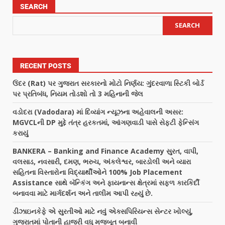
SEARCH
SEARCH
RECENT POSTS
ઉંદર (Rat) પર ગુજરાત સરકારનો મોટો નિર્ણય: ગુંદરવાળા સ્ટિકી બોર્ડ
પર પ્રતિબંધ, નિયમ તોડશો તો 3 મહિનાની જેલ
વડોદરા (Vadodara) માં દિવ્યાંગ ન્યૂઝના અહેવાલની અસર:
MGVCLની DP મુદ્દે તંત્ર હરકતમાં, આંગણવાડી પાસે સેફ્ટી ફેન્સિંગ
કરાયું
BANKERA – Banking and Finance Academy સુરત, વાપી,
વલસાડ, નવસારી, દમણ, ભરુચ, અંકલેશ્વર, બારડોલી અને વ્યારા
સહિતના વિસ્તારોના વિદ્યાર્થીઓને 100% Job Placement
Assistance સાથે બૅન્કિંગ અને ફાયનાન્સ ક્ષેત્રમાં સફળ કારકિર્દી
બનાવવા માટે માર્ગદર્શન અને તાલીમ આપી રહ્યું છે.
ડીઝાઇનકેફે એ સુરતીઓ માટે નવું એક્સપિરિયન્સ સેન્ટર ખોલ્યું,
ગુજરાતમાં પોતાની હાજરી વધુ મજબૂત બનાવી