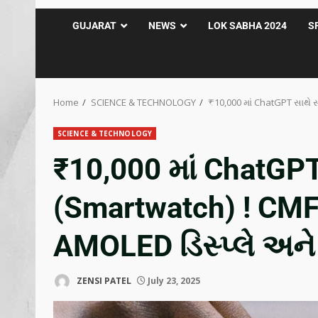
GUJARAT
NEWS
LOK SABHA 2024
S
Home
SCIENCE & TECHNOLOGY
₹10,000 માં ChatGPT સાથે સ
SCIENCE & TECHNOLOGY
₹10,000 માં ChatGPT 
(Smartwatch) ! CMF 
AMOLED ડિસ્પ્લે અને
ZENSI PATEL
July 23, 2025