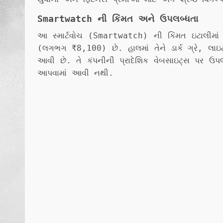
Smartwatch ની કિંમત અને ઉપલબ્ધતા
આ સ્માર્ટવોચ (Smartwatch) ની કિંમત ઇટાલી
(લગભગ ₹8,100) છે. હાલમાં તેને ડાર્ક ગ્રે, લાઇટ
આવી છે. તે કંપનીની પ્રાદેશિક વેબસાઇટ્સ પર ઉપલબ
આપવામાં આવી નથી.