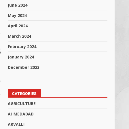
June 2024
May 2024
z
ી
April 2024
ે
March 2024
February 2024
ં
January 2024
December 2023
ં
ી
ય
CATEGORIES
AGRICULTURE
AHMEDABAD
.
ARVALLI
ણ