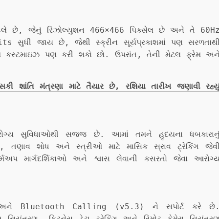
ે છે, જેનું રિઝોલ્યુશન 466×466 પિક્સેલ છે અને તે 60H
its સુધી જાય છે, જેથી સ્ક્રીન સૂર્યપ્રકાશમાં પણ સરળતાથ
ે કસ્ટમાઇઝ પણ કરી શકો છો. ઉપરાંત, તેની મેટલ ફ્રેમ અન
 શાંતિ મંત્રણા માટે તૈયાર છે, રશિયા તારીખ જણાવી રહ્યુ
ગ્ય સુવિધાઓથી સજ્જ છે. આમાં તમને હૃદયના ધબકારાનુ
ગ, તણાવ શોધ અને સ્ત્રીઓ માટે માસિક સ્રાવ ટ્રેકિંગ જેવ
મઅપ માર્ગદર્શિકાઓ અને શ્વાસ લેવાની કસરતો જેવા આરોગ્
ે Bluetooth Calling (v5.3) ને સપોર્ટ કરે છે
નિયંત્રણ, ફિટનેસ ડેટા ટ્રેકિંગ અને રિમોટ કેમેરા નિયંત્ર