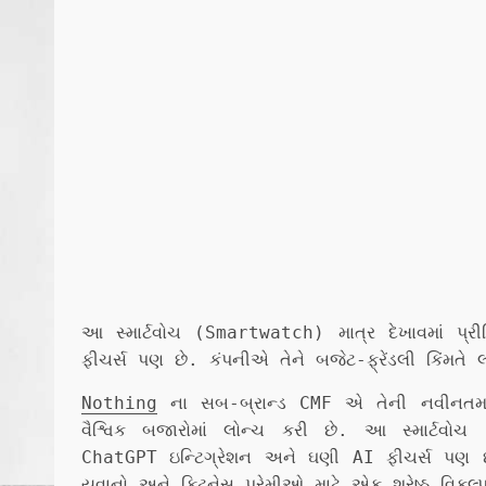
આ સ્માર્ટવોચ (Smartwatch) માત્ર દેખાવમાં પ્
ફીચર્સ પણ છે. કંપનીએ તેને બજેટ-ફ્રેંડલી કિંમતે 
Nothing
ના સબ-બ્રાન્ડ CMF એ તેની નવીનતમ 
વૈશ્વિક બજારોમાં લોન્ચ કરી છે. આ સ્માર્ટવોચ
ChatGPT ઇન્ટિગ્રેશન અને ઘણી AI ફીચર્સ પણ છે.
યુવાનો અને ફિટનેસ પ્રેમીઓ માટે એક શ્રેષ્ઠ વિકલ્