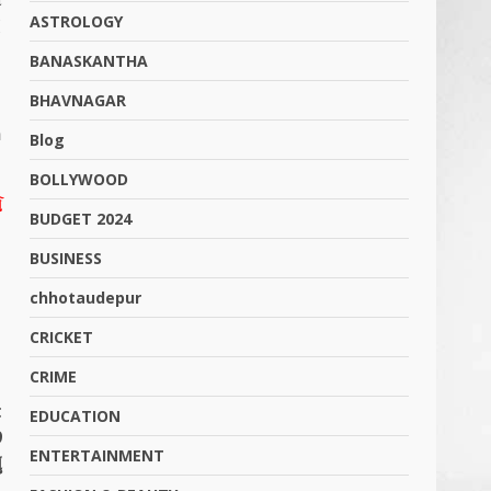
ASTROLOGY
I
BANASKANTHA
BHAVNAGAR
n
Blog
BOLLYWOOD
સ
BUDGET 2024
.
BUSINESS
chhotaudepur
CRICKET
CRIME
t
EDUCATION
9
ENTERTAINMENT
ં