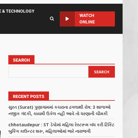
E & TECHNOLOGY
WATCH
ONLINE
SEARCH
SEARCH
RECENT POSTS
સુરત (Surat) પુણાગામમાં કચરાના ઢગલાથી રોષ: 3 શાળાઓ
નજીક ગંદકી, કાયમી ઉકેલ નહીં આવે તો ધરણાની ચીમકી
chhotaudepur : ST ડેપોમાં મહિલા રેસ્ટરૂમ બંધ કરી ટિકિટ
બુકિંગ કાઉન્ટર શરૂ, મહિલાઓમાં ભારે નારાજગી