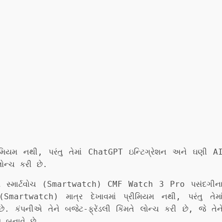
રીમિયમ નથી, પરંતુ તેમાં ChatGPT ઇન્ટિગ્રેશન અને ઘણી A
લોન્ચ કરી છે.
સ્માર્ટવોચ (Smartwatch) CMF Watch 3 Pro પસંદગીન
 (Smartwatch) માત્ર દેખાવમાં પ્રીમિયમ નથી, પરંતુ તેમા
 કંપનીએ તેને બજેટ-ફ્રેંડલી કિંમતે લોન્ચ કરી છે, જે તેન
પ બનાવે છે.