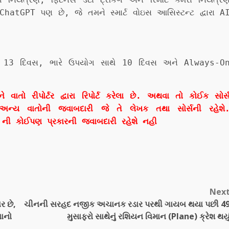
ChatGPT પણ છે, જે તમને સ્માર્ટ વોઇસ આસિસ્ટન્ટ દ્વારા A
ાથે 13 દિવસ, ભારે ઉપયોગ સાથે 10 દિવસ અને Always-O
ો રીપોર્ટર દ્વારા રિપોર્ટ કરેલા છે. અથવા તો કોઈક સોર્
અન્ય વાતોની જવાબદારી જે તે લેખક તથા સોર્સની રહેશે
ી કોઈપણ પ્રકારની જવાબદારી રહેશે નહી
Nex
ર છે,
ચીનની સરહદ નજીક અચાનક રડાર પરથી ગાયબ થયા પછી 4
વાનો
મુસાફરો સાથેનું રશિયન વિમાન (Plane) ક્રેશ થયુ