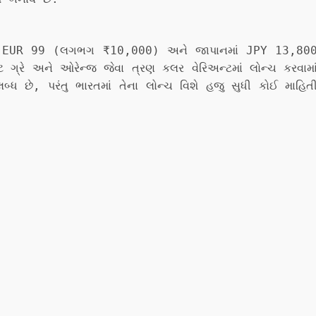
માં EUR 99 (લગભગ ₹10,000) અને જાપાનમાં JPY 13,80
 ગ્રે અને ઓરેન્જ જેવા ત્રણ કલર વેરિઅન્ટમાં લોન્ચ કરવામા
્ધ છે, પરંતુ ભારતમાં તેના લોન્ચ વિશે હજુ સુધી કોઈ માહિત