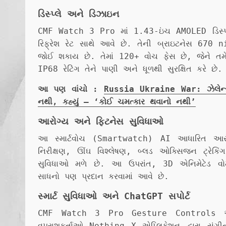
ડિસ્પ્લે અને ડિઝાઇન
CMF Watch 3 Pro માં 1.43-ઇંચ AMOLED ડિસ્પ્લ
રિફ્રેશ રેટ સાથે આવે છે. તેની બ્રાઇટનેસ 670 n
જોઈ શકાય છે. તેમાં 120+ વોચ ફેસ છે, જેને તમ
IP68 રેટિંગ તેને પાણી અને ધૂળથી સુરક્ષિત કરે છે.
આ પણ વાંચો :
Russia Ukraine War: ઝેલેન્સકી
નથી, કહ્યું – ‘કોઈ ચમત્કાર થવાનો નથી’
આરોગ્ય અને ફિટનેસ સુવિધાઓ
આ સ્માર્ટવોચ (Smartwatch) AI આધારિત આરો
નિરીક્ષણ, ઊંઘ વિશ્લેષણ, બ્લડ ઓક્સિજન ટ્રેકિં
સુવિધાઓ મળે છે. આ ઉપરાંત, 3D એનિમેટેડ વોર્
સાધનો પણ પ્રદાન કરવામાં આવે છે.
સ્માર્ટ સુવિધાઓ અને ChatGPT સપોર્ટ
CMF Watch 3 Pro Gesture Controls અન
વપરાશકર્તાઓ Nothing X એપ્લિકેશન દ્વારા સંગીત 