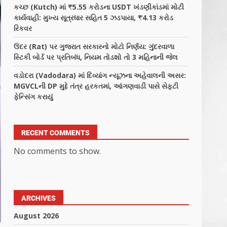
કચ્છ (Kutch) માં ₹5.55 કરોડના USDT ખંડણીકાંડમાં મોટી
કાર્યવાહી: મુખ્ય સૂત્રધાર સહિત 5 ઝડપાયા, ₹4.13 કરોડ
રિકવર
ઉંદર (Rat) પર ગુજરાત સરકારનો મોટો નિર્ણય: ગુંદરવાળા
સ્ટિકી બોર્ડ પર પ્રતિબંધ, નિયમ તોડશો તો 3 મહિનાની જેલ
વડોદરા (Vadodara) માં દિવ્યાંગ ન્યૂઝના અહેવાલની અસર:
MGVCLની DP મુદ્દે તંત્ર હરકતમાં, આંગણવાડી પાસે સેફ્ટી
ફેન્સિંગ કરાયું
RECENT COMMENTS
No comments to show.
ARCHIVES
August 2026