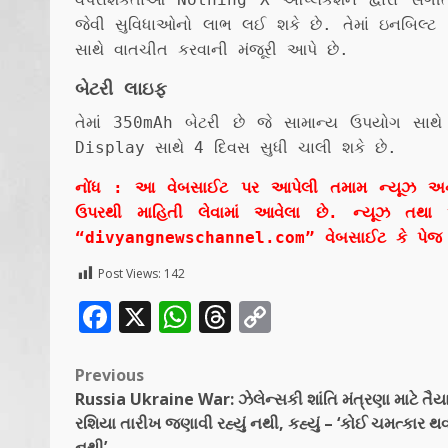
જેવી સુવિધાઓનો લાભ લઈ શકે છે. તેમાં ઇનબિલ્ટ 
સાથે વાતચીત કરવાની મંજૂરી આપે છે.
બેટરી લાઇફ
તેમાં 350mAh બેટરી છે જે સામાન્ય ઉપયોગ સ
Display સાથે 4 દિવસ સુધી ચાલી શકે છે.
નોંધ : આ વેબસાઈટ પર આપેલી તમામ ન્યૂઝ અને વાત
ઉપરથી માહિતી લેવામાં આવેલા છે. ન્યૂઝ તથા 
“divyangnewschannel.com” વેબસાઈટ કે પેજ ન
Post Views:
142
Facebook
X
WhatsApp
Threads
Copy
Link
Previous
Russia Ukraine War: ઝેલેન્સકી શાંતિ મંત્રણા માટે તૈયા
રશિયા તારીખ જણાવી રહ્યું નથી, કહ્યું – ‘કોઈ ચમત્કાર થ
નથી’