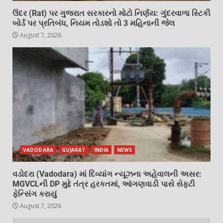
ઉંદર (Rat) પર ગુજરાત સરકારનો મોટો નિર્ણય: ગુંદરવાળા સ્ટિકી
બોર્ડ પર પ્રતિબંધ, નિયમ તોડશો તો 3 મહિનાની જેલ
August 7, 2026
VADODARA
GUJARAT
INDIA
NEWS
વડોદરા (Vadodara) માં દિવ્યાંગ ન્યૂઝના અહેવાલની અસર:
MGVCLની DP મુદ્દે તંત્ર હરકતમાં, આંગણવાડી પાસે સેફ્ટી
ફેન્સિંગ કરાયું
August 7, 2026