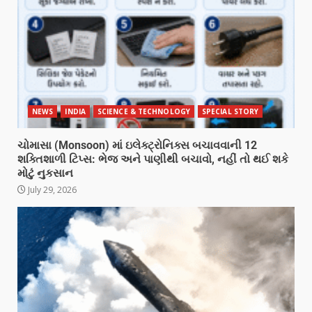
NEWS
INDIA
SCIENCE & TECHNOLOGY
SPECIAL STORY
ચોમાસા (Monsoon) માં ઇલેક્ટ્રોનિક્સ બચાવવાની 12
શક્તિશાળી ટિપ્સ: ભેજ અને પાણીથી બચાવો, નહીં તો થઈ શકે
મોટું નુકસાન
July 29, 2026