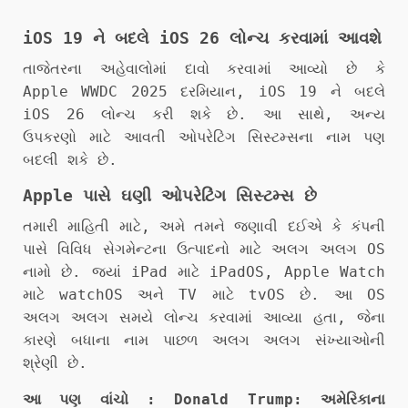
iOS 19 ને બદલે iOS 26 લોન્ચ કરવામાં આવશે
તાજેતરના અહેવાલોમાં દાવો કરવામાં આવ્યો છે કે
Apple WWDC 2025 દરમિયાન, iOS 19 ને બદલે
iOS 26 લોન્ચ કરી શકે છે. આ સાથે, અન્ય
ઉપકરણો માટે આવતી ઓપરેટિંગ સિસ્ટમ્સના નામ પણ
બદલી શકે છે.
Apple પાસે ઘણી ઓપરેટિંગ સિસ્ટમ્સ છે
તમારી માહિતી માટે, અમે તમને જણાવી દઈએ કે કંપની
પાસે વિવિધ સેગમેન્ટના ઉત્પાદનો માટે અલગ અલગ OS
નામો છે. જ્યાં iPad માટે iPadOS, Apple Watch
માટે watchOS અને TV માટે tvOS છે. આ OS
અલગ અલગ સમયે લોન્ચ કરવામાં આવ્યા હતા, જેના
કારણે બધાના નામ પાછળ અલગ અલગ સંખ્યાઓની
શ્રેણી છે.
આ પણ વાંચો :
Donald Trump: અમેરિકાના