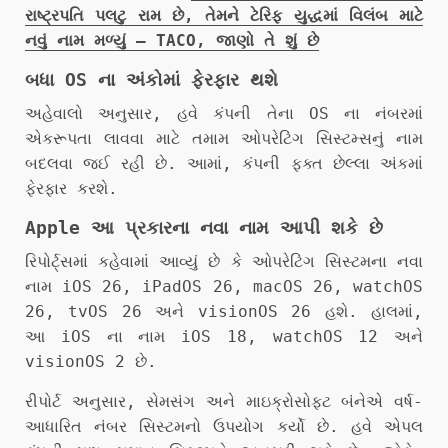
રાષ્ટ્રપતિ પલટુ રામ છે, તેમને ટેરિફ યુદ્ધમાં વિલંબ માટે
નવું નામ મળ્યું – TACO, જાણો તે શું છે
બધા OS ના અંકોમાં ફેરફાર થશે
અહેવાલો અનુસાર, હવે કંપની તેના OS ના નંબરમાં
એકરૂપતા લાવવા માટે તમામ ઓપરેટિંગ સિસ્ટમ્સનું નામ
બદલવા જઈ રહી છે. આમાં, કંપની ફક્ત છેલ્લા અંકમાં
ફેરફાર કરશે.
Apple આ પ્રકારના નવા નામ આપી શકે છે
રિપોર્ટ્સમાં કહેવામાં આવ્યું છે કે ઓપરેટિંગ સિસ્ટમના નવા
નામ iOS 26, iPadOS 26, macOS 26, watchOS
26, tvOS 26 અને visionOS 26 હશે. હાલમાં,
આ iOS ના નામ iOS 18, watchOS 12 અને
visionOS 2 છે.
રીપોર્ટ અનુસાર, સેમસંગ અને માઇક્રોસોફ્ટ બંનેએ વર્ષ-
આધારિત નંબર સિસ્ટમનો ઉપયોગ કર્યો છે. હવે એપલ