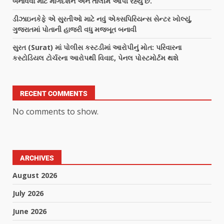
બનાવવા માટે માર્ગદર્શન અને તાલીમ આપી રહ્યું છે.
ડીઝાઇનકેફે એ સુરતીઓ માટે નવું એક્સપિરિયન્સ સેન્ટર ખોલ્યું,
ગુજરાતમાં પોતાની હાજરી વધુ મજબૂત બનાવી
સુરત (Surat) માં પોલીસ કસ્ટડીમાં આરોપીનું મોત: પરિવારના
કસ્ટોડિયલ ટોર્ચરના આરોપથી વિવાદ, પેનલ પોસ્ટમોર્ટમ થશે
RECENT COMMENTS
No comments to show.
ARCHIVES
August 2026
July 2026
June 2026