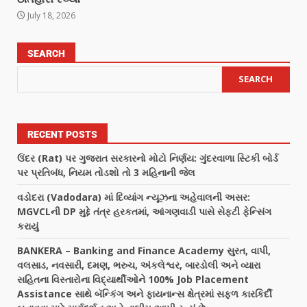
July 18, 2026
SEARCH
SEARCH
RECENT POSTS
ઉંદર (Rat) પર ગુજરાત સરકારનો મોટો નિર્ણય: ગુંદરવાળા સ્ટિકી બોર્ડ
પર પ્રતિબંધ, નિયમ તોડશો તો 3 મહિનાની જેલ
વડોદરા (Vadodara) માં દિવ્યાંગ ન્યૂઝના અહેવાલની અસર:
MGVCLની DP મુદ્દે તંત્ર હરકતમાં, આંગણવાડી પાસે સેફ્ટી ફેન્સિંગ
કરાયું
BANKERA – Banking and Finance Academy સુરત, વાપી,
વલસાડ, નવસારી, દમણ, ભરુચ, અંકલેશ્વર, બારડોલી અને વ્યારા
સહિતના વિસ્તારોના વિદ્યાર્થીઓને 100% Job Placement
Assistance સાથે બૅન્કિંગ અને ફાયનાન્સ ક્ષેત્રમાં સફળ કારકિર્દી