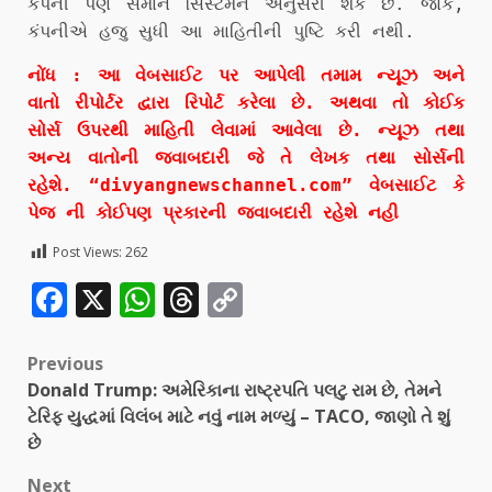
કંપની પણ સમાન સિસ્ટમને અનુસરી શકે છે. જોકે,
કંપનીએ હજુ સુધી આ માહિતીની પુષ્ટિ કરી નથી.
નોંધ : આ વેબસાઈટ પર આપેલી તમામ ન્યૂઝ અને
વાતો રીપોર્ટર દ્વારા રિપોર્ટ કરેલા છે. અથવા તો કોઈક
સોર્સ ઉપરથી માહિતી લેવામાં આવેલા છે. ન્યૂઝ તથા
અન્ય વાતોની જવાબદારી જે તે લેખક તથા સોર્સની
રહેશે. “divyangnewschannel.com” વેબસાઈટ કે
પેજ ની કોઈપણ પ્રકારની જવાબદારી રહેશે નહી
Post Views:
262
Facebook
X
WhatsApp
Threads
Copy
Link
Previous
Donald Trump: અમેરિકાના રાષ્ટ્રપતિ પલટુ રામ છે, તેમને
ટેરિફ યુદ્ધમાં વિલંબ માટે નવું નામ મળ્યું – TACO, જાણો તે શું
છે
Next