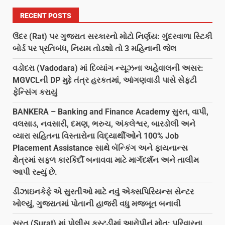
RECENT POSTS
ઉંદર (Rat) પર ગુજરાત સરકારનો મોટો નિર્ણય: ગુંદરવાળા સ્ટિકી
બોર્ડ પર પ્રતિબંધ, નિયમ તોડશો તો 3 મહિનાની જેલ
વડોદરા (Vadodara) માં દિવ્યાંગ ન્યૂઝના અહેવાલની અસર:
MGVCLની DP મુદ્દે તંત્ર હરકતમાં, આંગણવાડી પાસે સેફ્ટી
ફેન્સિંગ કરાયું
BANKERA – Banking and Finance Academy સુરત, વાપી,
વલસાડ, નવસારી, દમણ, ભરુચ, અંકલેશ્વર, બારડોલી અને
વ્યારા સહિતના વિસ્તારોના વિદ્યાર્થીઓને 100% Job
Placement Assistance સાથે બૅન્કિંગ અને ફાયનાન્સ
ક્ષેત્રમાં સફળ કારકિર્દી બનાવવા માટે માર્ગદર્શન અને તાલીમ
આપી રહ્યું છે.
ડીઝાઇનકેફે એ સુરતીઓ માટે નવું એક્સપિરિયન્સ સેન્ટર
ખોલ્યું, ગુજરાતમાં પોતાની હાજરી વધુ મજબૂત બનાવી
સુરત (Surat) માં પોલીસ કસ્ટડીમાં આરોપીનું મોત: પરિવારના