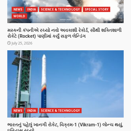
NEWS
INDIA
SCIENCE & TECHNOLOGY
SPECIAL STORY
WORLD
મસ્કની કંપનીએ રચ્યો નવો અવકાશી રેકોર્ડ, સૌથી શક્તિશાળી
રોકેટે (Rocket) પાણીમાં કર્યું સફળ લેન્ડિંગ
July 25, 2026
NEWS
INDIA
SCIENCE & TECHNOLOGY
ભારતનું પહેલું ખાનગી રોકેટ, વિક્રમ-1 (Vikram-1) લોન્ચ થયું,
ઇતિહાસ રચ્યો