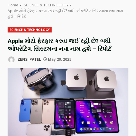
Home
SCIENCE & TECHNOLOGY
Apple મોટો ફેરફાર કરવા જઈ રહી છે? બધી ઓપરેટિંગ સિસ્ટમના નવા નામ
હશે – રિપોર્ટ
SCIENCE & TECHNOLOGY
Apple મોટો ફેરફાર કરવા જઈ રહી છે? બધી
ઓપરેટિંગ સિસ્ટમના નવા નામ હશે – રિપોર્ટ
ZENSI PATEL
May 29, 2025