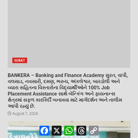
SURAT
BANKERA – Banking and Finance Academy સુરત, વાપી,
વલસાડ, નવસારી, દમણ, ભરુચ, અંકલેશ્વર, બારડોલી અને
વ્યારા સહિતના વિસ્તારોના વિદ્યાર્થીઓને 100% Job
Placement Assistance સાથે બૅન્કિંગ અને ફાયનાન્સ
ક્ષેત્રમાં સફળ કારકિર્દી બનાવવા માટે માર્ગદર્શન અને તાલીમ
આપી રહ્યું છે.
August 7, 2026
Facebook
X
WhatsApp
Threads
Copy
Link