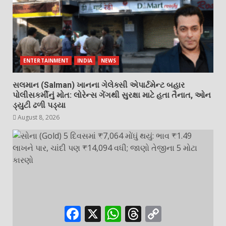
ENTERTAINMENT
INDIA
NEWS
સલમાન (Salman) ખાનના ગેલેક્સી એપાર્ટમેન્ટ બહાર
પોલીસકર્મીનું મોત: લોરેન્સ ગેંગથી સુરક્ષા માટે હતા તૈનાત, ઓન
ડ્યુટી ઢળી પડ્યા
August 8, 2026
Facebook
X
WhatsApp
Threads
Copy
Link