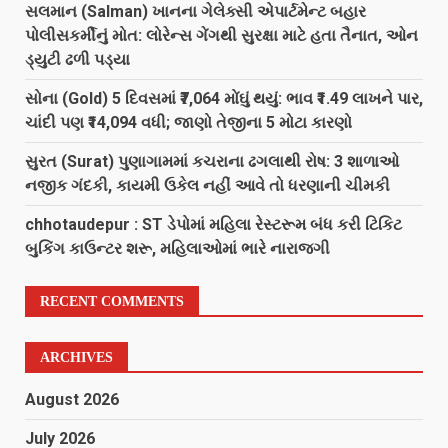
સલમાન (Salman) ખાનના ગેલેક્સી એપાર્ટમેન્ટ બહાર
પોલીસકર્મીનું મોત: લોરેન્સ ગેંગથી સુરક્ષા માટે હતા તૈનાત, ઓન
ડ્યુટી ઢળી પડ્યા
સોના (Gold) 5 દિવસમાં ₹7,064 મોંઘું થયું: ભાવ ₹1.49 લાખને પાર,
ચાંદી પણ ₹14,094 વધી; જાણો તેજીના 5 મોટા કારણો
સુરત (Surat) પુણાગામમાં કચરાના ઢગલાથી રોષ: 3 શાળાઓ
નજીક ગંદકી, કાયમી ઉકેલ નહીં આવે તો ધરણાની ચીમકી
chhotaudepur : ST ડેપોમાં મહિલા રેસ્ટરૂમ બંધ કરી ટિકિટ
બુકિંગ કાઉન્ટર શરૂ, મહિલાઓમાં ભારે નારાજગી
RECENT COMMENTS
ARCHIVES
August 2026
July 2026