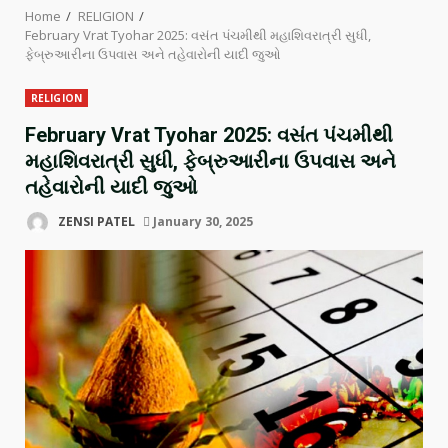
Home
RELIGION
February Vrat Tyohar 2025: વસંત પંચમીથી મહાશિવરાત્રી સુધી,
ફેબ્રુઆરીના ઉપવાસ અને તહેવારોની યાદી જુઓ
RELIGION
February Vrat Tyohar 2025: વસંત પંચમીથી
મહાશિવરાત્રી સુધી, ફેબ્રુઆરીના ઉપવાસ અને
તહેવારોની યાદી જુઓ
ZENSI PATEL
January 30, 2025