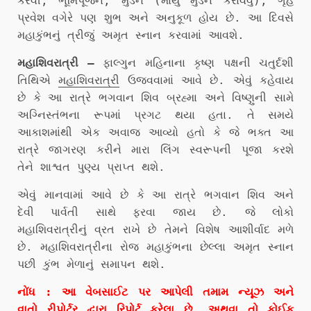
કરવી, ભૂમિપૂજન, મુંડન (માથું મુંડન કરાવવું), ગૃહ
પ્રવેશ વગેરે પણ શુભ અને અનુકૂળ હોય છે. આ દિવસે
મહાકુંભનું ત્રીજું અમૃત સ્નાન કરવામાં આવશે.
મહાશિવરાત્રી –
ફાલ્ગુન મહિનાના કૃષ્ણ પક્ષની ચતુર્દશી
તિથિએ
મહાશિવરાત્રી
ઉજવવામાં આવે છે. એવું કહેવાય
છે કે આ રાત્રે ભગવાન શિવ બ્રહ્મા અને વિષ્ણુની સામે
અગ્નિસ્તંભના રૂપમાં પ્રગટ થયા હતા. તે સમયે
આકાશમાંથી એક અવાજ આવ્યો હતો કે જે ભક્ત આ
રાત્રે જાગરણ કરીને મારા લિંગ સ્વરૂપની પૂજા કરશે
તેને શાશ્વત પુણ્ય પ્રાપ્ત થશે.
એવું માનવામાં આવે છે કે આ રાત્રે ભગવાન શિવ અને
દેવી પાર્વતી સાથે ફરવા જાય છે. જે લોકો
મહાશિવરાત્રીનું વ્રત રાખે છે તેમને વિશેષ આશીર્વાદ મળે
છે. મહાશિવરાત્રીના રોજ મહાકુંભના છેલ્લા અમૃત સ્નાન
પછી કુંભ મેળાનું સમાપન થશે.
નોંધ : આ વેબસાઈટ પર આપેલી તમામ ન્યૂઝ અને
વાતો રીપોર્ટર દ્વારા રિપોર્ટ કરેલા છે. અથવા તો કોઈક