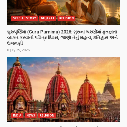
SPECIAL STORY
GUJARAT
RELIGION
ગુરુપૂર્ણિમા (Guru Purnima) 2026: ગુરુના ચરણોમાં કૃતજ્ઞતા
વ્યક્ત કરવાનો પવિત્ર દિવસ, જાણો તેનું મહત્વ, ઇતિહાસ અને
ઉજવણી
July 29, 2026
INDIA
NEWS
RELIGION