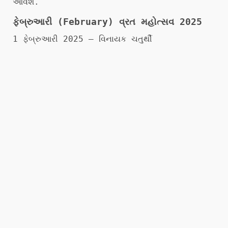
આવશે.
ફેબ્રુઆરી (February) વ્રત મહોત્સવ 2025
1 ફેબ્રુઆરી 2025 – વિનાયક ચતુર્થી