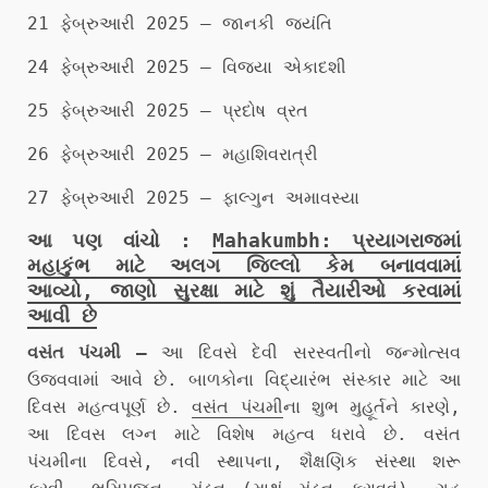
21 ફેબ્રુઆરી 2025 – જાનકી જયંતિ
24 ફેબ્રુઆરી 2025 – વિજયા એકાદશી
25 ફેબ્રુઆરી 2025 – પ્રદોષ વ્રત
26 ફેબ્રુઆરી 2025 – મહાશિવરાત્રી
27 ફેબ્રુઆરી 2025 – ફાલ્ગુન અમાવસ્યા
આ પણ વાંચો :
Mahakumbh: પ્રયાગરાજમાં
મહાકુંભ માટે અલગ જિલ્લો કેમ બનાવવામાં
આવ્યો, જાણો સુરક્ષા માટે શું તૈયારીઓ કરવામાં
આવી છે
વસંત પંચમી –
આ દિવસે દેવી સરસ્વતીનો જન્મોત્સવ
ઉજવવામાં આવે છે. બાળકોના વિદ્યારંભ સંસ્કાર માટે આ
દિવસ મહત્વપૂર્ણ છે.
વસંત પંચમી
ના શુભ મુહૂર્તને કારણે,
આ દિવસ લગ્ન માટે વિશેષ મહત્વ ધરાવે છે. વસંત
પંચમીના દિવસે, નવી સ્થાપના, શૈક્ષણિક સંસ્થા શરૂ