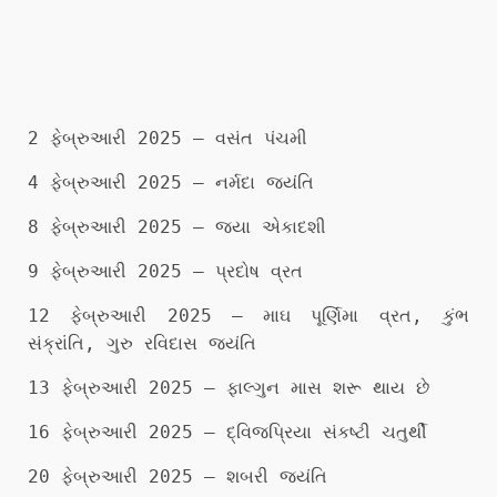
2 ફેબ્રુઆરી 2025 – વસંત પંચમી
4 ફેબ્રુઆરી 2025 – નર્મદા જયંતિ
8 ફેબ્રુઆરી 2025 – જયા એકાદશી
9 ફેબ્રુઆરી 2025 – પ્રદોષ વ્રત
12 ફેબ્રુઆરી 2025 – માઘ પૂર્ણિમા વ્રત, કુંભ
સંક્રાંતિ, ગુરુ રવિદાસ જયંતિ
13 ફેબ્રુઆરી 2025 – ફાલ્ગુન માસ શરૂ થાય છે
16 ફેબ્રુઆરી 2025 – દ્વિજપ્રિયા સંકષ્ટી ચતુર્થી
20 ફેબ્રુઆરી 2025 – શબરી જયંતિ