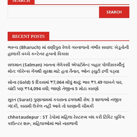
SEARCH
SEARCH
RECENT POSTS
ભરૂચ (Bharuch) માં રાણીપુરા રેલવે ગરનાળાનો ગંભીર સવાલ: ખેડૂતોની
હાલાકી વચ્ચે કન્ટેનર હબનો વિકાસ
સલમાન (Salman) ખાનના ગેલેક્સી એપાર્ટમેન્ટ બહાર પોલીસકર્મીનું
મોત: લોરેન્સ ગેંગથી સુરક્ષા માટે હતા તૈનાત, ઓન ડ્યુટી ઢળી પડ્યા
સોના (Gold) 5 દિવસમાં ₹7,064 મોંઘું થયું: ભાવ ₹1.49 લાખને પાર,
ચાંદી પણ ₹14,094 વધી; જાણો તેજીના 5 મોટા કારણો
સુરત (Surat) પુણાગામમાં કચરાના ઢગલાથી રોષ: 3 શાળાઓ નજીક
ગંદકી, કાયમી ઉકેલ નહીં આવે તો ધરણાની ચીમકી
chhotaudepur : ST ડેપોમાં મહિલા રેસ્ટરૂમ બંધ કરી ટિકિટ બુકિંગ
કાઉન્ટર શરૂ, મહિલાઓમાં ભારે નારાજગી