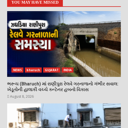
YOU MAY HAVE MISSED
NEWS
bharuch
GUJARAT
INDIA
ભરૂચ (Bharuch) માં રાણીપુરા રેલવે ગરનાળાનો ગંભીર સવાલ:
ખેડૂતોની હાલાકી વચ્ચે કન્ટેનર હબનો વિકાસ
August 8, 2026