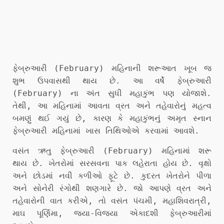
ફેબ્રુઆરી (February) મહિનાની શરૂઆત ખૂબ જ
શુભ ઉપવાસથી થાય છે. આ વર્ષે ફેબ્રુઆરી
(February) ના અંત સુધી મહાકુંભ પણ યોજાશે.
તેથી, આ મહિનામાં આવતા વ્રત અને તહેવારોનું મહત્વ
બમણું થઈ ગયું છે, કારણ કે મહાકુંભનું અમૃત સ્નાન
ફેબ્રુઆરી મહિનામાં ખાસ તિથિઓએ કરવામાં આવશે.
વસંત ઋતુ ફેબ્રુઆરી (February) મહિનામાં શરૂ
થાય છે. ખેતરોમાં સરસવના પાક લહેરાતા હોય છે. વૃક્ષો
અને છોડમાં નવી કળીઓ ફૂટે છે. કુદરત ખેતરોને પીળા
અને સોનેરી રંગોથી શણગારે છે. જો આપણે વ્રત અને
તહેવારોની વાત કરીએ, તો વસંત પંચમી, મહાશિવરાત્રી,
માઘ પૂર્ણિમા, જયા-વિજયા એકાદશી ફેબ્રુઆરીમાં