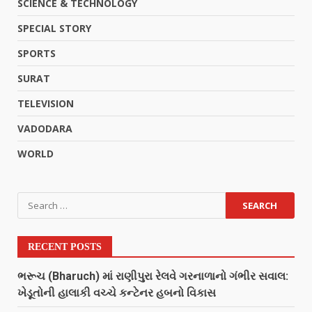
SCIENCE & TECHNOLOGY
SPECIAL STORY
SPORTS
SURAT
TELEVISION
VADODARA
WORLD
RECENT POSTS
ભરૂચ (Bharuch) માં રાણીપુરા રેલવે ગરનાળાનો ગંભીર સવાલ:
ખેડૂતોની હાલાકી વચ્ચે કન્ટેનર હબનો વિકાસ