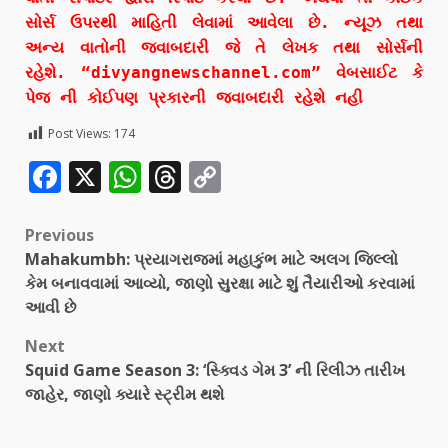
સોર્સ ઉપરથી માહિતી લેવામાં આવેલા છે. ન્યૂઝ તથા
અન્ય વાતોની જવાબદારી જે તે લેખક તથા સોર્સની
રહેશે. “divyangnewschannel.com” વેબસાઈટ કે
પેજ ની કોઈપણ પ્રકારની જવાબદારી રહેશે નહી
Post Views:
174
Facebook
X
WhatsApp
Threads
Copy
Link
Previous
Mahakumbh: પ્રયાગરાજમાં મહાકુંભ માટે અલગ જિલ્લો
કેમ બનાવવામાં આવ્યો, જાણો સુરક્ષા માટે શું તૈયારીઓ કરવામાં
આવી છે
Next
Squid Game Season 3: ‘સ્ક્વિડ ગેમ 3’ ની રિલીઝ તારીખ
જાહેર, જાણો ક્યારે સ્ટ્રીમ થશે