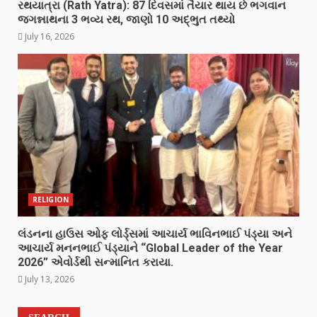
રથયાત્રા (Rath Yatra): 87 દિવસમાં તૈયાર થાય છે ભગવાન
જગન્નાથના 3 ભવ્ય રથ, જાણો 10 અદ્ભુત તથ્યો
July 16, 2026
RELIGION
લંડનના હાઉસ ઓફ લોર્ડ્સમાં આચાર્ય ભાવિનભાઈ પંડ્યા અને
આચાર્ય મનનભાઈ પંડ્યાને “Global Leader of the Year
2026” એવોર્ડથી સન્માનિત કરાયા.
July 13, 2026