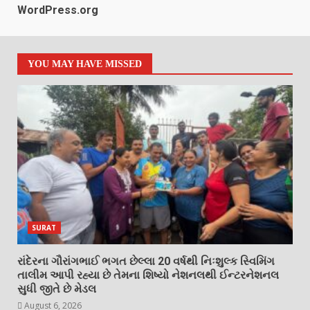
WordPress.org
YOU MAY HAVE MISSED
SURAT
રાંદેરના ગૌરાંગભાઈ ભગત છેલ્લા 20 વર્ષથી નિઃશુલ્ક સ્વિમિંગ
તાલીમ આપી રહ્યા છે તેમના શિષ્યો નેશનલથી ઈન્ટરનેશનલ
સુધી જીતે છે મેડલ
August 6, 2026