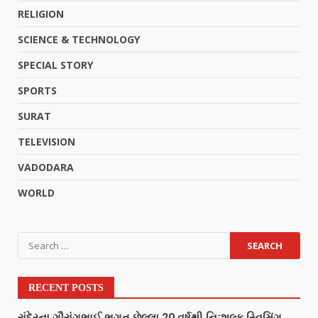
RELIGION
SCIENCE & TECHNOLOGY
SPECIAL STORY
SPORTS
SURAT
TELEVISION
VADODARA
WORLD
RECENT POSTS
રાંદેરના ગૌરાંગભાઈ ભગત છેલ્લા 20 વર્ષથી નિઃશુલ્ક સ્વિમિંગ