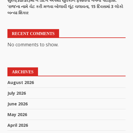
સુરત(Surat)માં ગે ડેટિંગ એપથી યુવકોને ફસાવતી ગેંગનો પર્દાફાશ:
‘રાજ’ના નામે ચેટ કરી મળવા બોલાવી લૂંટ ચલાવતા, 15 દિવસમાં 3 લોકો
બન્યા શિકાર
RECENT COMMENTS
No comments to show.
ARCHIVES
August 2026
July 2026
June 2026
May 2026
April 2026