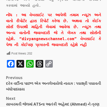
કરવામાં આવ્યો હતો.
નોંધ : આ વેબસાઈટ પર આપેલી તમામ ન્યૂઝ અને
વાતો રીપોર્ટર દ્વારા રિપોર્ટ કરેલા છે. અથવા તો કોઈક
સોર્સ ઉપરથી માહિતી લેવામાં આવેલા છે. ન્યૂઝ તથા
અન્ય વાતોની જવાબદારી જે તે લેખક તથા સોર્સની
રહેશે. “divyangnewschannel.com” વેબસાઈટ કે
પેજ ની કોઈપણ પ્રકારની જવાબદારી રહેશે નહી
Post Views:
202
Facebook
X
WhatsApp
Threads
Copy
Link
Previous
દરેક વર્દીના પાછળ એક અનલેખાયેલો નાયક : પદ્મશ્રી પદ્માવતી
બંધોપાધ્યાય
Next
સાબરમતી જેલમાં ATSના આતંકી અહેમદ (Ahmed) ને ત્રણ