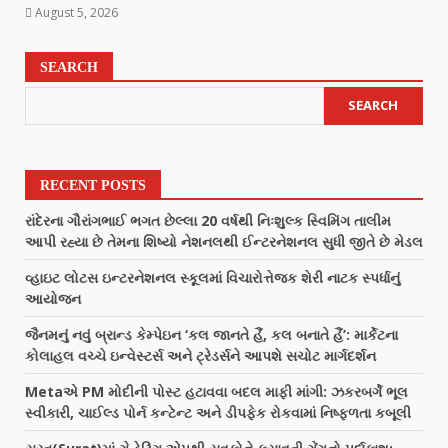
August 5, 2026
SEARCH
SEARCH
RECENT POSTS
રાંદેરના ગૌરાંગભાઈ ભગત છેલ્લા 20 વર્ષથી નિઃશુલ્ક સ્વિમિંગ તાલીમ
આપી રહ્યા છે તેમના શિષ્યો નેશનલથી ઈન્ટરનેશનલ સુધી જીતે છે મેડલ
વ્હાઇટ લોટસ ઇન્ટરનેશનલ સ્કૂલમાં વિચારોત્તેજક શેરી નાટક સ્પર્ધાનું
આયોજન
જૈનમનું નવું બ્રાન્ડ કેમ્પેઇન ‘કલ જાનતે હૈં, કલ બનાતે હૈં’: માર્કેટના
કોલાહલ વચ્ચે ઇન્વેસ્ટર્સ અને ટ્રેડર્સને આપશે સચોટ માર્ગદર્શન
Metaએ PM મોદીની પોસ્ટ હટાવવા બદલ માફી માંગી: ઝકરબર્ગે ભૂલ
સ્વીકારી, ચાઈલ્ડ પોર્ન કન્ટેન્ટ અને ડીપફેક રોકવામાં નિષ્ફળતા કબૂલી