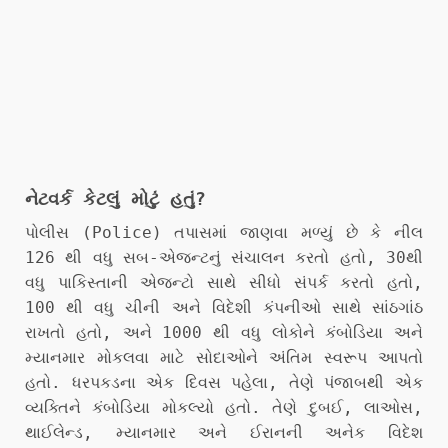
નેટવર્ક કેટલું મોટું હતું?
પોલીસ (Police) તપાસમાં જાણવા મળ્યું છે કે નીલ
126 થી વધુ સબ-એજન્ટનું સંચાલન કરતો હતો, 30થી
વધુ પાકિસ્તાની એજન્ટો સાથે સીધો સંપર્ક કરતો હતો,
100 થી વધુ ચીની અને વિદેશી કંપનીઓ સાથે સાંઠગાંઠ
રાખતો હતો, અને 1000 થી વધુ લોકોને કંબોડિયા અને
મ્યાનમાર મોકલવા માટે સોદાઓને અંતિમ સ્વરૂપ આપતો
હતો. ધરપકડના એક દિવસ પહેલા, તેણે પંજાબથી એક
વ્યક્તિને કંબોડિયા મોકલ્યો હતો. તેણે દુબઈ, લાઓસ,
થાઈલેન્ડ, મ્યાનમાર અને ઈરાનની અનેક વિદેશ