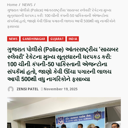
Home
NEWS
ગુજરાત પોલીસે (Police) આંતરરાષ્ટ્રીય ‘સાયબર સ્લેવરી’ રેકેટના મુખ્ય
સૂત્રધારની ધરપકડ કરી: 100 ચીની કંપની-50 પાકિસ્તાની એજન્ટોના
સંપર્કમાં હતો, જાણો કેવી ઊંચા પગારની લાલચ આપી 500થી વધુ નાગરિકોને
ફસાવ્યા
NEWS
GANDHINAGAR
GUJARAT
INDIA
ગુજરાત પોલીસે (Police) આંતરરાષ્ટ્રીય ‘સાયબર
સ્લેવરી’ રેકેટના મુખ્ય સૂત્રધારની ધરપકડ કરી:
100 ચીની કંપની-50 પાકિસ્તાની એજન્ટોના
સંપર્કમાં હતો, જાણો કેવી ઊંચા પગારની લાલચ
આપી 500થી વધુ નાગરિકોને ફસાવ્યા
ZENSI PATEL
November 19, 2025