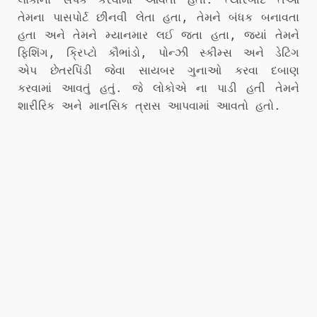
તેમના પાસપોર્ટ છીનવી લેતા હતા, તેમને બંધક બનાવતા
હતા અને તેમને મ્યાનમાર લઈ જતા હતા, જ્યાં તેમને
ફિશિંગ, ક્રિપ્ટો કૌભાંડો, પોન્ઝી સ્કીમ્સ અને ડેટિંગ
એપ છેતરપિંડી જેવા સાયબર ગુનાઓ કરવા દબાણ
કરવામાં આવતું હતું. જે લોકોએ ના પાડી હતી તેમને
શારીરિક અને માનસિક ત્રાસ આપવામાં આવતો હતો.