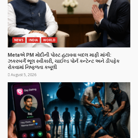
NEWS
INDIA
WORLD
Metaએ PM મોદીની પોસ્ટ હટાવવા બદલ માફી માંગી:
ઝકરબર્ગે ભૂલ સ્વીકારી, ચાઈલ્ડ પોર્ન કન્ટેન્ટ અને ડીપફેક
રોકવામાં નિષ્ફળતા કબૂલી
August 5, 2026