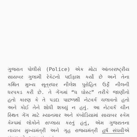
ગુજરાત પોલીસે (Police) એક મોટા આંતરરાષ્ટ્રીય
સાયબર ગુલામી રેકેટનો પર્દાફાશ કર્યો છે અને તેના
કથિત મુખ્ય સૂત્રધાર નીલેશ પુરોહિત ઉર્ફે નીલની
ધરપકડ કરી છે. તે ગેંગમાં “ધ ઘોસ્ટ” તરીકે જાણીતો
હતો કારણ કે તે પડદા પાછળથી નેટવર્ક ચલાવતો હતો
અને કોઈ તેને શોધી શક્યું ન હતું. આ નેટવર્ક ચીન
સ્થિત ગેંગ માટે મ્યાનમાર અને કંબોડિયામાં સાયબર સ્કેમ
કેમ્પમાં લોકોને સપ્લાય કરતું હતું, એમ ગુજરાતના
નાયબ મુખ્યમંત્રી અને ગૃહ રાજ્યમંત્રી
હર્ષ સંઘવી
એ