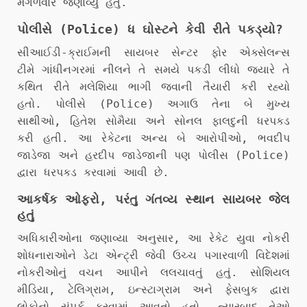
મંગળવારે જણાવ્યું હતું.
પોલીસે (Police) ધ ઘોસ્ટને કેવી રીતે પકડ્યો?
સીઆઈડી-ક્રાઈમની સાયબર સેન્ટર ફોર એક્સેલન્સ
ટીમે ગાંધીનગરમાં નીલને તે સમયે પકડી લીધો જ્યારે તે
કથિત રીતે મલેશિયા ભાગી જવાની તૈયારી કરી રહ્યો
હતો. પોલીસે (Police) અગાઉ તેના બે મુખ્ય
સાથીઓ, હિતેશ સોમૈયા અને સોનલ ફાલદુની ધરપકડ
કરી હતી. આ રેકેટના અન્ય બે આરોપીઓ, ભવદીપ
જાડેજા અને હરદીપ જાડેજાની પણ પોલીસ (Police)
દ્વારા ધરપકડ કરવામાં આવી છે.
આકર્ષક ઓફરો, પરંતુ ગંતવ્ય સ્થાન સાયબર જેલ
હતું
અધિકારીઓના જણાવ્યા અનુસાર, આ રેકેટ યુવા નોકરી
શોધનારાઓને ડેટા એન્ટ્રી જેવી ઉચ્ચ પગારવાળી વિદેશમાં
નોકરીઓનું વચન આપીને લલચાવતું હતું. સોશિયલ
મીડિયા, ટેલિગ્રામ, ઇન્સ્ટાગ્રામ અને ફેસબુક દ્વારા
લોકોનો સંપર્ક કરવામાં આવતો હતો. ત્યારબાદ તેઓ