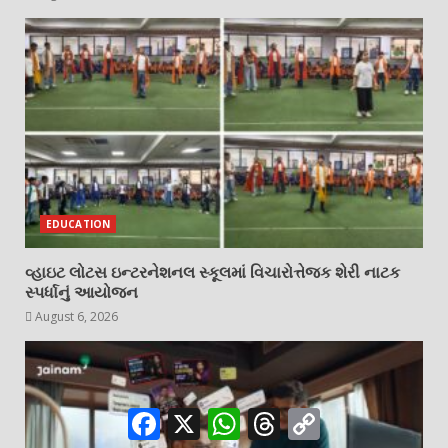
EDUCATION
વ્હાઇટ લોટસ ઇન્ટરનેશનલ સ્કૂલમાં વિચારોત્તેજક શેરી નાટક
સ્પર્ધાનું આયોજન
August 6, 2026
Facebook
X
WhatsApp
Threads
Copy
Link