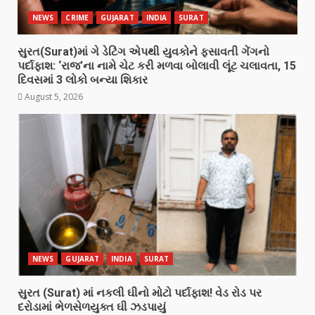
NEWS
CRIME
GUJARAT
INDIA
SURAT
સુરત(Surat)માં ગે ડેટિંગ એપથી યુવકોને ફસાવતી ગેંગનો
પર્દાફાશ: ‘રાજ’ના નામે ચેટ કરી મળવા બોલાવી લૂંટ ચલાવતા, 15
દિવસમાં 3 લોકો બન્યા શિકાર
August 5, 2026
NEWS
GUJARAT
INDIA
SURAT
સુરત (Surat) માં નકલી ઘીનો મોટો પર્દાફાશ! વેડ રોડ પર
દરોડામાં ભેળસેળયુક્ત ઘી ઝડપાયું