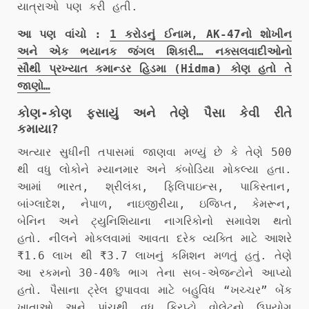
યાત્રાઓ પણ કરી હતી.
આ પણ વાંચો :
1 કરોડનું ઈનામ, AK-47નો શોખીન
અને એક ભયાનક જંગલ શિકારી… નક્સલવાદીઓનો
સૌથી પ્રખ્યાત કમાન્ડર હિડમા (Hidma) કોણ હતો તે
જાણો…
કોણ-કોણ ફસાયું અને તેણે પૈસા કેવી રીતે
કમાયા?
અત્યાર સુધીની તપાસમાં જાણવા મળ્યું છે કે તેણે 500
થી વધુ લોકોને મ્યાનમાર અને કંબોડિયા મોકલ્યા હતા.
આમાં ભારત, શ્રીલંકા, ફિલિપાઇન્સ, પાકિસ્તાન,
બાંગ્લાદેશ, નેપાળ, નાઇજીરીયા, ઇજિપ્ત, કેમરૂન,
બેનિન અને ટ્યુનિશિયાના નાગરિકોનો સમાવેશ થતો
હતો. નીલને મોકલવામાં આવતા દરેક વ્યક્તિ માટે આશરે
₹1.6 લાખ થી ₹3.7 લાખનું કમિશન મળતું હતું. તેણે
આ રકમનો 30-40% ભાગ તેના સબ-એજન્ટોને આપ્યો
હતો. પૈસાના ટ્રેલ છુપાવવા માટે બહુવિધ “ખચ્ચર” બેંક
ખાતાઓ અને પાંચથી વધુ ક્રિપ્ટો વોલેટનો ઉપયોગ