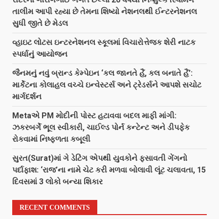
તાલીમ આપી રહ્યા છે તેમના શિષ્યો નેશનલથી ઈન્ટરનેશનલ
સુધી જીતે છે મેડલ
વ્હાઇટ લોટસ ઇન્ટરનેશનલ સ્કૂલમાં વિચારોત્તેજક શેરી નાટક
સ્પર્ધાનું આયોજન
જૈનમનું નવું બ્રાન્ડ કેમ્પેઇન ‘કલ જાનતે હૈં, કલ બનાતે હૈં’:
માર્કેટના કોલાહલ વચ્ચે ઇન્વેસ્ટર્સ અને ટ્રેડર્સને આપશે સચોટ
માર્ગદર્શન
Metaએ PM મોદીની પોસ્ટ હટાવવા બદલ માફી માંગી:
ઝકરબર્ગે ભૂલ સ્વીકારી, ચાઈલ્ડ પોર્ન કન્ટેન્ટ અને ડીપફેક
રોકવામાં નિષ્ફળતા કબૂલી
સુરત(Surat)માં ગે ડેટિંગ એપથી યુવકોને ફસાવતી ગેંગનો
પર્દાફાશ: ‘રાજ’ના નામે ચેટ કરી મળવા બોલાવી લૂંટ ચલાવતા, 15
દિવસમાં 3 લોકો બન્યા શિકાર
RECENT COMMENTS