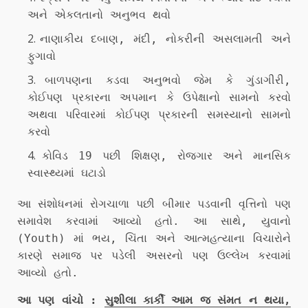
અને એકલતાનો અનુભવ થવો
નાણાકીય દબાણ, મંદી, નોકરીની અસલામતી અને
ફુગાવો
બાળપણના કડવા અનુભવો જેમ કે ગુંડાગીરી,
કોઈપણ પ્રકારના અપમાન કે ઉપેક્ષાનો સામનો કરવો
અથવા પરિવારમાં કોઈપણ પ્રકારની સમસ્યાનો સામનો
કરવો
કોવિડ 19 પછી શિક્ષણ, રોજગાર અને માનસિક
સ્વાસ્થ્યમાં ઘટાડો
આ સંશોધનમાં રોગચાળા પછી બીમાર પડવાની વૃત્તિનો પણ
સમાવેશ કરવામાં આવ્યો હતો. આ સાથે, યુવાનો
(Youth) માં ભય, ચિંતા અને આત્મહત્યાના વિચારોને
કારણે સમાજ પર પડેલી અસરનો પણ ઉલ્લેખ કરવામાં
આવ્યો હતો.
આ પણ વાંચો :
સુશીલા કાર્કી આમ જ સંમત ન થયા,