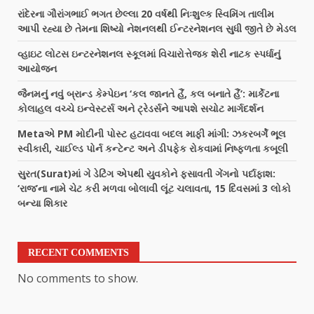
રાંદેરના ગૌરાંગભાઈ ભગત છેલ્લા 20 વર્ષથી નિઃશુલ્ક સ્વિમિંગ તાલીમ
આપી રહ્યા છે તેમના શિષ્યો નેશનલથી ઈન્ટરનેશનલ સુધી જીતે છે મેડલ
વ્હાઇટ લોટસ ઇન્ટરનેશનલ સ્કૂલમાં વિચારોત્તેજક શેરી નાટક સ્પર્ધાનું
આયોજન
જૈનમનું નવું બ્રાન્ડ કેમ્પેઇન ‘કલ જાનતે હૈં, કલ બનાતે હૈં’: માર્કેટના
કોલાહલ વચ્ચે ઇન્વેસ્ટર્સ અને ટ્રેડર્સને આપશે સચોટ માર્ગદર્શન
Metaએ PM મોદીની પોસ્ટ હટાવવા બદલ માફી માંગી: ઝકરબર્ગે ભૂલ
સ્વીકારી, ચાઈલ્ડ પોર્ન કન્ટેન્ટ અને ડીપફેક રોકવામાં નિષ્ફળતા કબૂલી
સુરત(Surat)માં ગે ડેટિંગ એપથી યુવકોને ફસાવતી ગેંગનો પર્દાફાશ:
‘રાજ’ના નામે ચેટ કરી મળવા બોલાવી લૂંટ ચલાવતા, 15 દિવસમાં 3 લોકો
બન્યા શિકાર
RECENT COMMENTS
No comments to show.