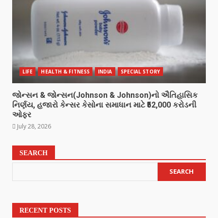
LIFE
HEALTH & FITNESS
INDIA
SPECIAL STORY
જોન્સન & જોન્સન(Johnson & Johnson)નો ઐતિહાસિક
નિર્ણય, હજારો કેન્સર કેસોના સમાધાન માટે ₹52,000 કરોડની
ઓફર
July 28, 2026
SEARCH
SEARCH
RECENT POSTS