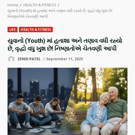
Home
HEALTH & FITNESS
યુવાનો (Youth) માં હતાશા અને તણાવ વધી રહ્યો છે, વૃદ્ધો વધુ ખુશ છે!
નિષ્ણાતોએ ચેતવણી આપી
LIFE
HEALTH & FITNESS
યુવાનો (Youth) માં હતાશા અને તણાવ વધી રહ્યો
છે, વૃદ્ધો વધુ ખુશ છે! નિષ્ણાતોએ ચેતવણી આપી
ZENSI PATEL
September 11, 2025