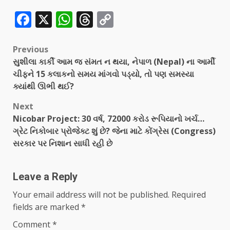
Facebook
X
WhatsApp
Threads
Copy
Link
Previous
સુશીલા કાર્કી આમ જ સંમત ન થયા, નેપાળ (Nepal) ના આર્મી
ચીફને 15 કલાકનો સમય માંગવો પડ્યો, તો પણ સમસ્યા
ક્યાંથી ઊભી થઈ?
Next
Nicobar Project: 30 વર્ષ, 72000 કરોડ રૂપિયાનો ખર્ચ…
ગ્રેટ નિકોબાર પ્રોજેક્ટ શું છે? જેના માટે કોંગ્રેસ (Congress)
સરકાર પર નિશાન સાધી રહી છે
Leave a Reply
Your email address will not be published.
Required
fields are marked
*
Comment
*