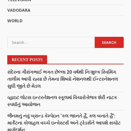
VADODARA
WORLD
RECENT POSTS
રાંદેરના ગૌરાંગભાઈ ભગત છેલ્લા 20 વર્ષથી નિઃશુલ્ક સ્વિમિંગ
તાલીમ આપી રહ્યા છે તેમના શિષ્યો નેશનલથી ઈન્ટરનેશનલ
સુધી જીતે છે મેડલ
વ્હાઇટ લોટસ ઇન્ટરનેશનલ સ્કૂલમાં વિચારોત્તેજક શેરી નાટક
સ્પર્ધાનું આયોજન
જૈનમનું નવું બ્રાન્ડ કેમ્પેઇન ‘કલ જાનતે હૈં, કલ બનાતે હૈં’:
માર્કેટના કોલાહલ વચ્ચે ઇન્વેસ્ટર્સ અને ટ્રેડર્સને આપશે સચોટ
માર્ગદર્શન