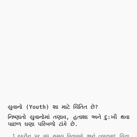
યુવાનો (Youth) શા માટે ચિંતિત છે?
નિષ્ણાતો યુવાનોમાં તણાવ, હતાશા અને દુ:ખી થવા
પાછળ ઘણા પરિબળો ટાંકે છે.
સ્ક્રીન પર વધુ સમય વિતાવવો અને ત્યારબાદ ચિંતા