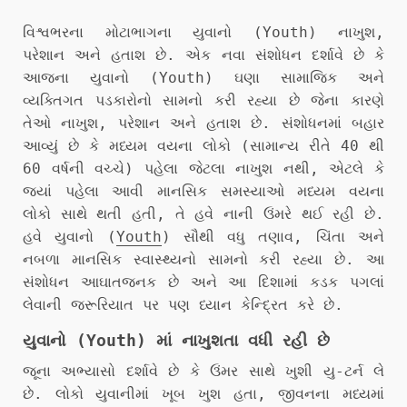
વિશ્વભરના મોટાભાગના યુવાનો (Youth) નાખુશ,
પરેશાન અને હતાશ છે. એક નવા સંશોધન દર્શાવે છે કે
આજના યુવાનો (Youth) ઘણા સામાજિક અને
વ્યક્તિગત પડકારોનો સામનો કરી રહ્યા છે જેના કારણે
તેઓ નાખુશ, પરેશાન અને હતાશ છે. સંશોધનમાં બહાર
આવ્યું છે કે મધ્યમ વયના લોકો (સામાન્ય રીતે 40 થી
60 વર્ષની વચ્ચે) પહેલા જેટલા નાખુશ નથી, એટલે કે
જ્યાં પહેલા આવી માનસિક સમસ્યાઓ મધ્યમ વયના
લોકો સાથે થતી હતી, તે હવે નાની ઉંમરે થઈ રહી છે.
હવે યુવાનો (
Youth
) સૌથી વધુ તણાવ, ચિંતા અને
નબળા માનસિક સ્વાસ્થ્યનો સામનો કરી રહ્યા છે. આ
સંશોધન આઘાતજનક છે અને આ દિશામાં કડક પગલાં
લેવાની જરૂરિયાત પર પણ ધ્યાન કેન્દ્રિત કરે છે.
યુવાનો (Youth) માં નાખુશતા વધી રહી છે
જૂના અભ્યાસો દર્શાવે છે કે ઉંમર સાથે ખુશી યુ-ટર્ન લે
છે. લોકો યુવાનીમાં ખૂબ ખુશ હતા, જીવનના મધ્યમાં