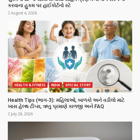
કરવાના હુકમ પર હાઈકોર્ટનો સ્ટે
August 4, 2026
HEALTH & FITNESS
INDIA
SPECIAL STORY
Health Tips (ભાગ-3): મહિલાઓ, બાળકો અને વડીલો માટે
ખાસ હેલ્થ ટીપ્સ, ઋતુ પ્રમાણે કાળજી અને FAQ
July 28, 2026