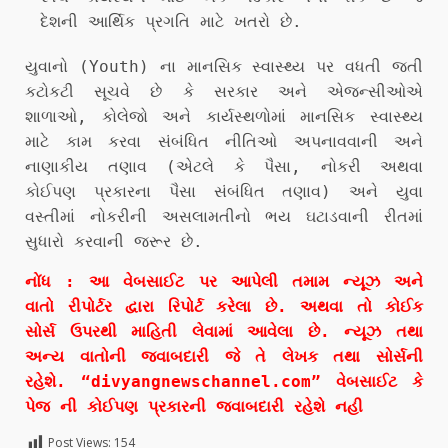
દેશની આર્થિક પ્રગતિ માટે ખતરો છે.
યુવાનો (Youth) ના માનસિક સ્વાસ્થ્ય પર વધતી જતી
કટોકટી સૂચવે છે કે સરકાર અને એજન્સીઓએ
શાળાઓ, કોલેજો અને કાર્યસ્થળોમાં માનસિક સ્વાસ્થ્ય
માટે કામ કરવા સંબંધિત નીતિઓ અપનાવવાની અને
નાણાકીય તણાવ (એટલે ​​કે પૈસા, નોકરી અથવા
કોઈપણ પ્રકારના પૈસા સંબંધિત તણાવ) અને યુવા
વસ્તીમાં નોકરીની અસલામતીનો ભય ઘટાડવાની રીતમાં
સુધારો કરવાની જરૂર છે.
નોંધ : આ વેબસાઈટ પર આપેલી તમામ ન્યૂઝ અને
વાતો રીપોર્ટર દ્વારા રિપોર્ટ કરેલા છે. અથવા તો કોઈક
સોર્સ ઉપરથી માહિતી લેવામાં આવેલા છે. ન્યૂઝ તથા
અન્ય વાતોની જવાબદારી જે તે લેખક તથા સોર્સની
રહેશે. “divyangnewschannel.com” વેબસાઈટ કે
પેજ ની કોઈપણ પ્રકારની જવાબદારી રહેશે નહી
Post Views:
154