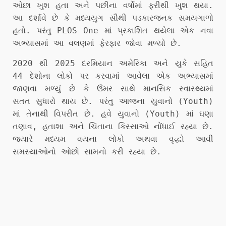
ઓછા ખુશ હતા અને પછીના વર્ષોમાં ફરીથી ખુશ થયા.
આ દર્શાવે છે કે મધ્યયુગ સૌથી પડકારજનક સમયગાળો
હતો. પરંતુ PLOS One માં પ્રકાશિત થયેલા એક નવા
અભ્યાસમાં આ વલણમાં ફેરફાર જોવા મળ્યો છે.
2020 થી 2025 દરમિયાન અમેરિકા અને યુકે સહિત
44 દેશોના લોકો પર કરવામાં આવેલા એક અભ્યાસમાં
જાણવા મળ્યું છે કે ઉંમર સાથે માનસિક સ્વાસ્થ્યમાં
સતત સુધારો થાય છે. પરંતુ આજના યુવાનો (Youth)
માં તેનાથી વિપરીત છે. હવે યુવાનો (Youth) માં ઘણા
તણાવ, હતાશા અને ચિંતાના કિસ્સાઓ નોંધાઈ રહ્યા છે.
જ્યારે મધ્યમ વયના લોકો અથવા વૃદ્ધો આવી
સમસ્યાઓનો ઓછો સામનો કરી રહ્યા છે.