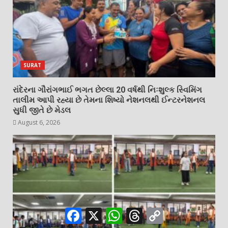
SURAT
રાંદેરના ગૌરાંગભાઈ ભગત છેલ્લા 20 વર્ષથી નિઃશુલ્ક સ્વિમિંગ
તાલીમ આપી રહ્યા છે તેમના શિષ્યો નેશનલથી ઈન્ટરનેશનલ
સુધી જીતે છે મેડલ
August 6, 2026
Facebook
X
WhatsApp
Threads
Copy
Link