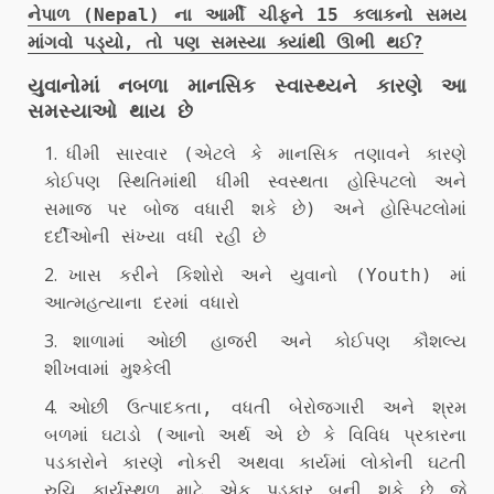
નેપાળ (Nepal) ના આર્મી ચીફને 15 કલાકનો સમય
માંગવો પડ્યો, તો પણ સમસ્યા ક્યાંથી ઊભી થઈ?
યુવાનોમાં નબળા માનસિક સ્વાસ્થ્યને કારણે આ
સમસ્યાઓ થાય છે
ધીમી સારવાર (એટલે ​​કે માનસિક તણાવને કારણે
કોઈપણ સ્થિતિમાંથી ધીમી સ્વસ્થતા હોસ્પિટલો અને
સમાજ પર બોજ વધારી શકે છે) અને હોસ્પિટલોમાં
દર્દીઓની સંખ્યા વધી રહી છે
ખાસ કરીને કિશોરો અને યુવાનો (Youth) માં
આત્મહત્યાના દરમાં વધારો
શાળામાં ઓછી હાજરી અને કોઈપણ કૌશલ્ય
શીખવામાં મુશ્કેલી
ઓછી ઉત્પાદકતા, વધતી બેરોજગારી અને શ્રમ
બળમાં ઘટાડો (આનો અર્થ એ છે કે વિવિધ પ્રકારના
પડકારોને કારણે નોકરી અથવા કાર્યમાં લોકોની ઘટતી
રુચિ કાર્યસ્થળ માટે એક પડકાર બની શકે છે જે