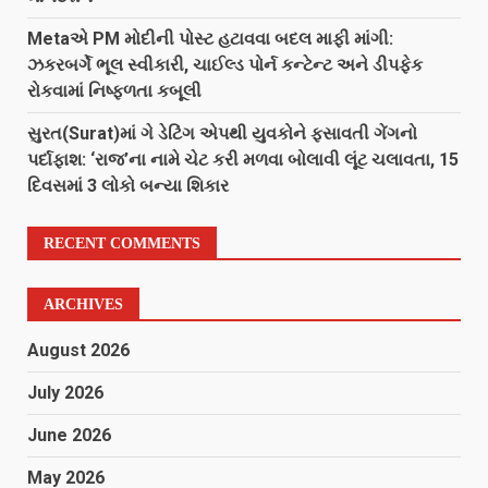
Metaએ PM મોદીની પોસ્ટ હટાવવા બદલ માફી માંગી:
ઝકરબર્ગે ભૂલ સ્વીકારી, ચાઈલ્ડ પોર્ન કન્ટેન્ટ અને ડીપફેક
રોકવામાં નિષ્ફળતા કબૂલી
સુરત(Surat)માં ગે ડેટિંગ એપથી યુવકોને ફસાવતી ગેંગનો
પર્દાફાશ: ‘રાજ’ના નામે ચેટ કરી મળવા બોલાવી લૂંટ ચલાવતા, 15
દિવસમાં 3 લોકો બન્યા શિકાર
RECENT COMMENTS
ARCHIVES
August 2026
July 2026
June 2026
May 2026