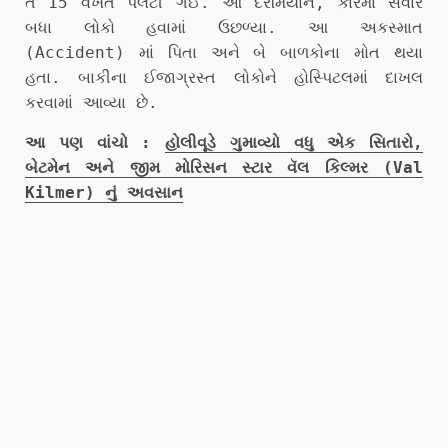
તે 15 વખત પલટી ગઈ. આ દરમિયાન, કારમાં સવાર
બધા લોકો હવામાં ઉછળ્યા. આ અકસ્માત
(Accident) માં પિતા અને બે બાળકોના મોત થયા
હતા. બાકીના ઈજાગ્રસ્ત લોકોને હોસ્પિટલમાં દાખલ
કરવામાં આવ્યા છે.
આ પણ વાંચો :
હોલીવૂડે ગુમાવ્યો વધુ એક સિતારો,
બેટમેન અને જીમ મોરિસન સ્ટાર વૅલ કિલ્મર (Val
Kilmer) નું અવસાન