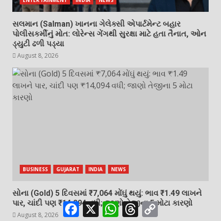
સલમાન (Salman) ખાનના ગેલેક્સી એપાર્ટમેન્ટ બહાર
પોલીસકર્મીનું મોત: લોરેન્સ ગેંગથી સુરક્ષા માટે હતા તૈનાત, ઓન
ડ્યુટી ઢળી પડ્યા
August 8, 2026
BUSINESS
GUJARAT
INDIA
NEWS
સોના (Gold) 5 દિવસમાં ₹7,064 મોંઘું થયું: ભાવ ₹1.49 લાખને
પાર, ચાંદી પણ ₹14,094 વધી; જાણો તેજીના 5 મોટા કારણો
Facebook
X
WhatsApp
Threads
Copy
Link
August 8, 2026