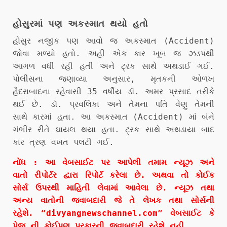
હોસુરમાં પણ અકસ્માત થયો હતો
હોસુર નજીક પણ આવો જ અકસ્માત (Accident)
જોવા મળ્યો હતો. અહીં એક કાર ખૂબ જ ઝડપથી
આગળ વધી રહી હતી અને ટ્રક સાથે અથડાઈ ગઈ.
પોલીસના જણાવ્યા અનુસાર, મૃતકની ઓળખ
હૈદરાબાદના રહેવાસી 35 વર્ષીય ડૉ. અમર પ્રસાદ તરીકે
થઈ છે. ડૉ. પ્રવલિકા અને તેમના પતિ વેણુ તેમની
સાથે કારમાં હતા. આ અકસ્માત (Accident) માં બંને
ગંભીર રીતે ઘાયલ થયા હતા. ટ્રક સાથે અથડાયા બાદ
કાર ત્રણ વખત પલટી ગઈ.
નોંધ : આ વેબસાઈટ પર આપેલી તમામ ન્યૂઝ અને
વાતો રીપોર્ટર દ્વારા રિપોર્ટ કરેલા છે. અથવા તો કોઈક
સોર્સ ઉપરથી માહિતી લેવામાં આવેલા છે. ન્યૂઝ તથા
અન્ય વાતોની જવાબદારી જે તે લેખક તથા સોર્સની
રહેશે. “divyangnewschannel.com” વેબસાઈટ કે
પેજ ની કોઈપણ પ્રકારની જવાબદારી રહેશે નહી