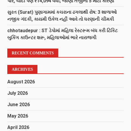
પાર, ચાંદી પણ ₹14,094 વધી; જાણો તેજીના 5 મોટા કારણો
સુરત (Surat) પુણાગામમાં કચરાના ઢગલાથી રોષ: 3 શાળાઓ
નજીક ગંદકી, કાયમી ઉકેલ નહીં આવે તો ધરણાની ચીમકી
chhotaudepur : ST ડેપોમાં મહિલા રેસ્ટરૂમ બંધ કરી ટિકિટ
બુકિંગ કાઉન્ટર શરૂ, મહિલાઓમાં ભારે નારાજગી
RECENT COMMENTS
ARCHIVES
August 2026
July 2026
June 2026
May 2026
April 2026