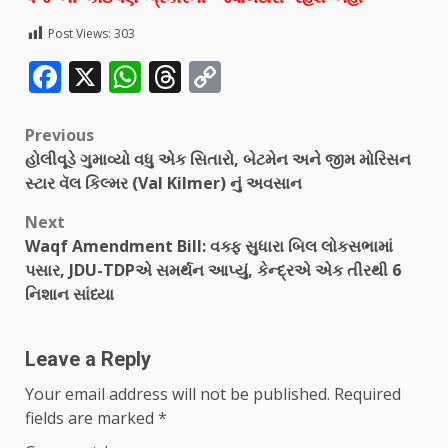
Post Views:
303
Facebook
X
WhatsApp
Threads
Copy
Link
Previous
હોલીવૂડે ગુમાવ્યો વધુ એક સિતારો, બેટમેન અને જીમ મોરિસન
સ્ટાર વૅલ કિલ્મર (Val Kilmer) નું અવસાન
Next
Waqf Amendment Bill: વક્ફ સુધારા બિલ લોકસભામાં
પસાર, JDU-TDPએ સમર્થન આપ્યું, કેન્દ્રએ એક તીરથી 6
નિશાન સાંધ્યા
Leave a Reply
Your email address will not be published.
Required
fields are marked
*