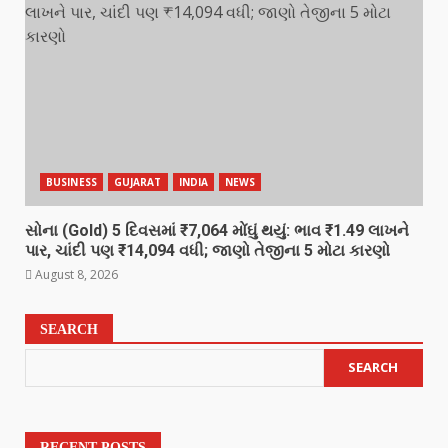
BUSINESS
GUJARAT
INDIA
NEWS
સોના (Gold) 5 દિવસમાં ₹7,064 મોંઘું થયું: ભાવ ₹1.49 લાખને
પાર, ચાંદી પણ ₹14,094 વધી; જાણો તેજીના 5 મોટા કારણો
August 8, 2026
SEARCH
SEARCH
RECENT POSTS