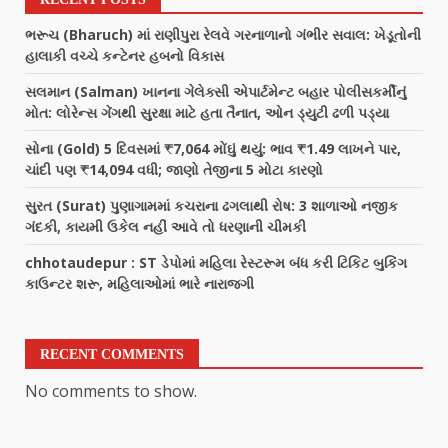
ભરૂચ (Bharuch) માં રાણીપુરા રેલવે ગરનાળાનો ગંભીર સવાલ: ખેડૂતોની
હાલાકી વચ્ચે કન્ટેનર હબનો વિકાસ
સલમાન (Salman) ખાનના ગેલેક્સી એપાર્ટમેન્ટ બહાર પોલીસકર્મીનું
મોત: લોરેન્સ ગેંગથી સુરક્ષા માટે હતા તૈનાત, ઓન ડ્યુટી ઢળી પડ્યા
સોના (Gold) 5 દિવસમાં ₹7,064 મોંઘું થયું: ભાવ ₹1.49 લાખને પાર,
ચાંદી પણ ₹14,094 વધી; જાણો તેજીના 5 મોટા કારણો
સુરત (Surat) પુણાગામમાં કચરાના ઢગલાથી રોષ: 3 શાળાઓ નજીક
ગંદકી, કાયમી ઉકેલ નહીં આવે તો ધરણાની ચીમકી
chhotaudepur : ST ડેપોમાં મહિલા રેસ્ટરૂમ બંધ કરી ટિકિટ બુકિંગ
કાઉન્ટર શરૂ, મહિલાઓમાં ભારે નારાજગી
RECENT COMMENTS
No comments to show.