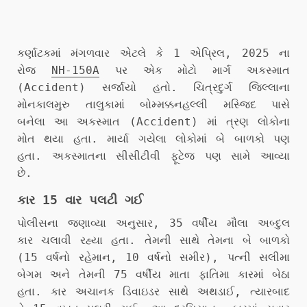
કર્ણાટકમાં મંગળવાર એટલે કે 1 એપ્રિલ, 2025 ના
રોજ
NH-150A
પર એક મોટો માર્ગ અકસ્માત
(Accident) સર્જાયો હતો. ચિત્રદુર્ગ જિલ્લાના
મોનકાલમુરુ તાલુકામાં બોમ્મક્કનહલ્લી મસ્જિદ પાસે
બનેલા આ અકસ્માત (Accident) માં ત્રણ લોકોના
મોત થયા હતા. માર્યા ગયેલા લોકોમાં બે બાળકો પણ
હતા. અકસ્માતના સીસીટીવી ફૂટેજ પણ સામે આવ્યા
છે.
કાર 15 વાર પલટી ગઈ
પોલીસના જણાવ્યા અનુસાર, 35 વર્ષીય મૌલા અબ્દુલ
કાર ચલાવી રહ્યા હતા. તેમની સાથે તેમના બે બાળકો
(15 વર્ષનો રહેમાન, 10 વર્ષનો સમીર), પત્ની સલીમા
બેગમ અને તેમની 75 વર્ષીય માતા ફાતિમા કારમાં બેઠા
હતા. કાર અચાનક ડિવાઇડર સાથે અથડાઈ, ત્યારબાદ