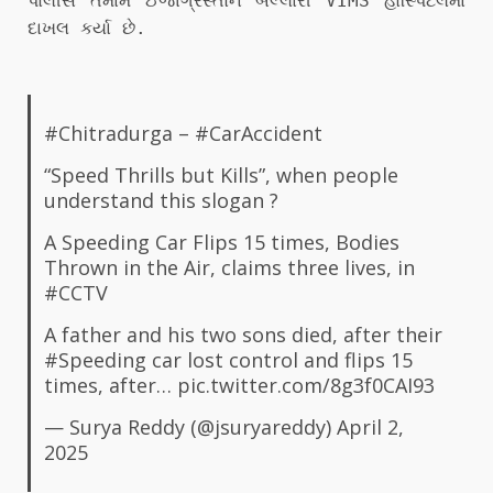
પોલીસે તમામ ઈજાગ્રસ્તોને બલ્લારી VIMS હોસ્પિટલમાં
દાખલ કર્યા છે.
#Chitradurga
–
#CarAccident
“Speed Thrills but Kills”, when people
understand this slogan ?
A Speeding Car Flips 15 times, Bodies
Thrown in the Air, claims three lives, in
#CCTV
A father and his two sons died, after their
#Speeding
car lost control and flips 15
times, after…
pic.twitter.com/8g3f0CAI93
— Surya Reddy (@jsuryareddy)
April 2,
2025