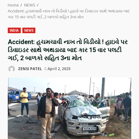
Home
NEWS
Accident: હચમચાવી નાખ તો વિડીયો ! હાઇવે પર ડિવાઇડર સાથે અથડાયા બાદ
કાર 15 વાર પલટી ગઈ, 2 બાળકો સહિત 3ના મોત
INDIA
NEWS
Accident: હચમચાવી નાખ તો વિડીયો ! હાઇવે પર
ડિવાઇડર સાથે અથડાયા બાદ કાર 15 વાર પલટી
ગઈ, 2 બાળકો સહિત 3ના મોત
ZENSI PATEL
April 2, 2025