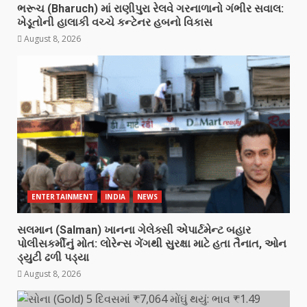
ભરૂચ (Bharuch) માં રાણીપુરા રેલવે ગરનાળાનો ગંભીર સવાલ:
ખેડૂતોની હાલાકી વચ્ચે કન્ટેનર હબનો વિકાસ
August 8, 2026
ENTERTAINMENT
INDIA
NEWS
સલમાન (Salman) ખાનના ગેલેક્સી એપાર્ટમેન્ટ બહાર
પોલીસકર્મીનું મોત: લોરેન્સ ગેંગથી સુરક્ષા માટે હતા તૈનાત, ઓન
ડ્યુટી ઢળી પડ્યા
August 8, 2026