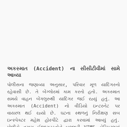
અકસ્માત (Accident) ના સીસીટીવીમાં સામે
આવ્યા
પોલીસના જણાવ્યા અનુસાર, પરિવાર મૂળ યાદિગરનો
રહેવાસી છે. તે બેંગ્લોરમાં કામ કરતો હતો. અકસ્માત
સમયે વાહન બેંગલુરુથી યાદિગર જઈ રહ્યું હતું. આ
અકસ્માત (Accident) નો વીડિયો ઇન્ટરનેટ પર
વાયરલ થઈ રહ્યો છે. ઘટના સ્થળનું નિરીક્ષણ સબ
ઇન્સ્પેક્ટર મહેશ હોસ્પીટે દ્વારા કરવામાં આવ્યું હતું.