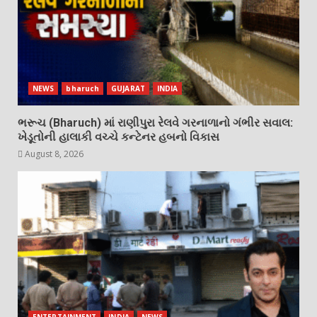
NEWS
bharuch
GUJARAT
INDIA
ભરૂચ (Bharuch) માં રાણીપુરા રેલવે ગરનાળાનો ગંભીર સવાલ:
ખેડૂતોની હાલાકી વચ્ચે કન્ટેનર હબનો વિકાસ
August 8, 2026
ENTERTAINMENT
INDIA
NEWS