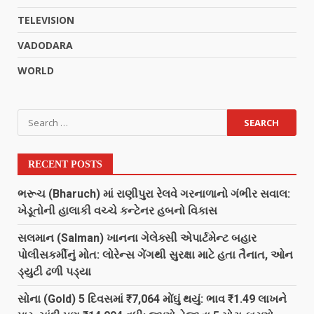
TELEVISION
VADODARA
WORLD
RECENT POSTS
ભરૂચ (Bharuch) માં રાણીપુરા રેલવે ગરનાળાનો ગંભીર સવાલ:
ખેડૂતોની હાલાકી વચ્ચે કન્ટેનર હબનો વિકાસ
સલમાન (Salman) ખાનના ગેલેક્સી એપાર્ટમેન્ટ બહાર
પોલીસકર્મીનું મોત: લોરેન્સ ગેંગથી સુરક્ષા માટે હતા તૈનાત, ઓન
ડ્યુટી ઢળી પડ્યા
સોના (Gold) 5 દિવસમાં ₹7,064 મોંઘું થયું: ભાવ ₹1.49 લાખને