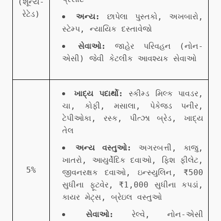
(શૂન્ય-
રેટેડ)
અન્ય:
છાપેલા પુસ્તકો, અખબારો,
સ્ટેમ્પ, ન્યાયિક દસ્તાવેજો
સેવાઓ:
જાહેર પરિવહન (નોન-
એસી) જેવી કેટલીક આવશ્યક સેવાઓ
ખાદ્ય પદાર્થો:
સ્કીમ્ડ મિલ્ક પાવડર,
ચા, કોફી, મસાલા, પેકેજ્ડ પનીર,
ટેપીઓકા, રસ્ક, પીત્ઝા બ્રેડ, ખાદ્ય
તેલ
અન્ય વસ્તુઓ:
અગરબત્તી, કાજુ,
ખાતરો, આયુર્વેદિક દવાઓ, ફિશ ફીલેટ,
5%
જીવનરક્ષક દવાઓ, ઇન્સ્યુલિન, ₹500
સુધીના ફૂટવેર, ₹1,000 સુધીના કપડાં,
કાયર મેટ્સ, બ્રેઇલ વસ્તુઓ
સેવાઓ:
રેલ્વે, નોન-એસી