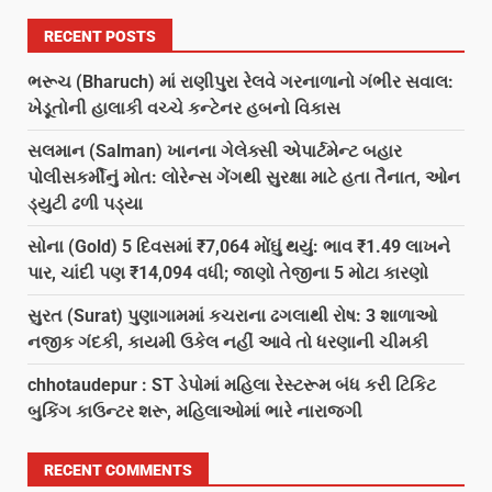
RECENT POSTS
ભરૂચ (Bharuch) માં રાણીપુરા રેલવે ગરનાળાનો ગંભીર સવાલ:
ખેડૂતોની હાલાકી વચ્ચે કન્ટેનર હબનો વિકાસ
સલમાન (Salman) ખાનના ગેલેક્સી એપાર્ટમેન્ટ બહાર
પોલીસકર્મીનું મોત: લોરેન્સ ગેંગથી સુરક્ષા માટે હતા તૈનાત, ઓન
ડ્યુટી ઢળી પડ્યા
સોના (Gold) 5 દિવસમાં ₹7,064 મોંઘું થયું: ભાવ ₹1.49 લાખને
પાર, ચાંદી પણ ₹14,094 વધી; જાણો તેજીના 5 મોટા કારણો
સુરત (Surat) પુણાગામમાં કચરાના ઢગલાથી રોષ: 3 શાળાઓ
નજીક ગંદકી, કાયમી ઉકેલ નહીં આવે તો ધરણાની ચીમકી
chhotaudepur : ST ડેપોમાં મહિલા રેસ્ટરૂમ બંધ કરી ટિકિટ
બુકિંગ કાઉન્ટર શરૂ, મહિલાઓમાં ભારે નારાજગી
RECENT COMMENTS