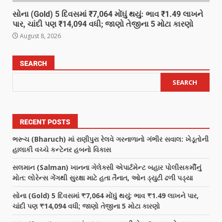
સોના (Gold) 5 દિવસમાં ₹7,064 મોંઘું થયું: ભાવ ₹1.49 લાખને
પાર, ચાંદી પણ ₹14,094 વધી; જાણો તેજીના 5 મોટા કારણો
August 8, 2026
SEARCH
SEARCH
RECENT POSTS
ભરૂચ (Bharuch) માં રાણીપુરા રેલવે ગરનાળાનો ગંભીર સવાલ: ખેડૂતોની
હાલાકી વચ્ચે કન્ટેનર હબનો વિકાસ
સલમાન (Salman) ખાનના ગેલેક્સી એપાર્ટમેન્ટ બહાર પોલીસકર્મીનું
મોત: લોરેન્સ ગેંગથી સુરક્ષા માટે હતા તૈનાત, ઓન ડ્યુટી ઢળી પડ્યા
સોના (Gold) 5 દિવસમાં ₹7,064 મોંઘું થયું: ભાવ ₹1.49 લાખને પાર,
ચાંદી પણ ₹14,094 વધી; જાણો તેજીના 5 મોટા કારણો