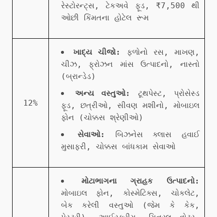
રેસ્ટોરન્ટ્સ, ટેકઅવે ફૂડ, ₹7,500 થી
ઓછી કિંમતના હોટેલ રૂમ
ખાદ્ય ચીજો:
ફળોનો રસ, માખણ,
ચીઝ, ફ્રોઝન માંસ ઉત્પાદનો, નાસ્તો
(બ્રાન્ડેડ)
અન્ય વસ્તુઓ:
ટૂથપેસ્ટ, પ્રોસેસ્ડ
12%
ફૂડ, છત્રીઓ, સીવણ મશીનો, મોબાઇલ
ફોન (ચોક્કસ શ્રેણીઓ)
સેવાઓ:
બિઝનેસ ક્લાસ હવાઈ
મુસાફરી, ચોક્કસ બાંધકામ સેવાઓ
મોટાભાગના ગ્રાહક ઉત્પાદનો:
મોબાઇલ ફોન, કોસ્મેટિક્સ, ચોકલેટ,
બેક કરેલી વસ્તુઓ (જેમ કે કેક,