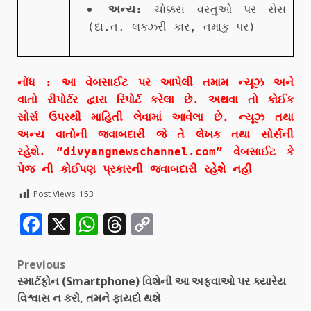
અન્ય:
ચોક્કસ વસ્તુઓ પર સેસ
(દા.ત. લક્ઝરી કાર, તમાકુ પર)
નોંધ : આ વેબસાઈટ પર આપેલી તમામ ન્યૂઝ અને
વાતો રીપોર્ટર દ્વારા રિપોર્ટ કરેલા છે. અથવા તો કોઈક
સોર્સ ઉપરથી માહિતી લેવામાં આવેલા છે. ન્યૂઝ તથા
અન્ય વાતોની જવાબદારી જે તે લેખક તથા સોર્સની
રહેશે. “divyangnewschannel.com” વેબસાઈટ કે
પેજ ની કોઈપણ પ્રકારની જવાબદારી રહેશે નહી
Post Views:
153
Facebook
X
WhatsApp
Threads
Copy
Link
Previous
સ્માર્ટફોન (Smartphone) વિશેની આ અફવાઓ પર ક્યારેય
વિશ્વાસ ન કરો, તમને ફાયદો થશે