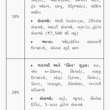
પેસ્ટ્રી), આઈસ્ક્રીમ, મિનરલ વોટર,
હેર ઓઇલ, સાબુ, રેફ્રિજરેટર, વોશિંગ
મશીન
18%
સેવાઓ:
એસી રેસ્ટોરન્ટ્સ, ટેલિકોમ
સેવાઓ, આઇટી સેવાઓ, બ્રાન્ડેડ હોટેલ
સેવાઓ (₹7,500 થી વધુ)
અન્ય:
ઔદ્યોગિક મધ્યવર્તી
ઉત્પાદનો, ચોક્કસ મૂડી માલ
લક્ઝરી અને ‘સિન’ ગુડ્સ:
કાર,
એર કન્ડીશનર, સિગારેટ, તમાકુ
ઉત્પાદનો, સોફ્ટ ડ્રિંક્સ, સિમેન્ટ,
પેઇન્ટ, પરફ્યુમ, ડીશવોશર, લક્ઝરી
ઘડિયાળો
28%
સેવાઓ:
સટ્ટો, જુગાર, સિનેમા
ટિકિટ, 5-સ્ટાર હોટેલ સેવાઓ