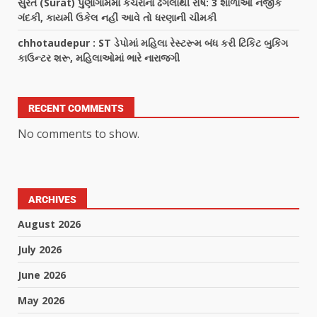
સુરત (Surat) પુણાગામમાં કચરાના ઢગલાથી રોષ: 3 શાળાઓ નજીક
ગંદકી, કાયમી ઉકેલ નહીં આવે તો ધરણાની ચીમકી
chhotaudepur : ST ડેપોમાં મહિલા રેસ્ટરૂમ બંધ કરી ટિકિટ બુકિંગ
કાઉન્ટર શરૂ, મહિલાઓમાં ભારે નારાજગી
RECENT COMMENTS
No comments to show.
ARCHIVES
August 2026
July 2026
June 2026
May 2026