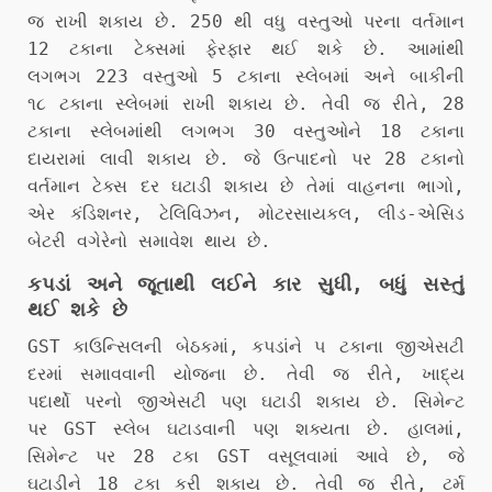
જ રાખી શકાય છે. 250 થી વધુ વસ્તુઓ પરના વર્તમાન
12 ટકાના ટેક્સમાં ફેરફાર થઈ શકે છે. આમાંથી
લગભગ 223 વસ્તુઓ 5 ટકાના સ્લેબમાં અને બાકીની
૧૮ ટકાના સ્લેબમાં રાખી શકાય છે. તેવી જ રીતે, 28
ટકાના સ્લેબમાંથી લગભગ 30 વસ્તુઓને 18 ટકાના
દાયરામાં લાવી શકાય છે. જે ઉત્પાદનો પર 28 ટકાનો
વર્તમાન ટેક્સ દર ઘટાડી શકાય છે તેમાં વાહનના ભાગો,
એર કંડિશનર, ટેલિવિઝન, મોટરસાયકલ, લીડ-એસિડ
બેટરી વગેરેનો સમાવેશ થાય છે.
કપડાં અને જૂતાથી લઈને કાર સુધી, બધું સસ્તું
થઈ શકે છે
GST કાઉન્સિલની બેઠકમાં, કપડાંને ૫ ટકાના જીએસટી
દરમાં સમાવવાની યોજના છે. તેવી જ રીતે, ખાદ્ય
પદાર્થો પરનો જીએસટી પણ ઘટાડી શકાય છે. સિમેન્ટ
પર GST સ્લેબ ઘટાડવાની પણ શક્યતા છે. હાલમાં,
સિમેન્ટ પર 28 ટકા GST વસૂલવામાં આવે છે, જે
ઘટાડીને 18 ટકા કરી શકાય છે. તેવી જ રીતે, ટર્મ