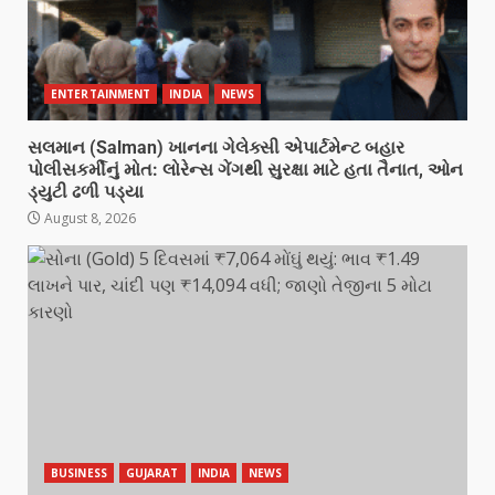
ENTERTAINMENT
INDIA
NEWS
સલમાન (Salman) ખાનના ગેલેક્સી એપાર્ટમેન્ટ બહાર
પોલીસકર્મીનું મોત: લોરેન્સ ગેંગથી સુરક્ષા માટે હતા તૈનાત, ઓન
ડ્યુટી ઢળી પડ્યા
August 8, 2026
BUSINESS
GUJARAT
INDIA
NEWS