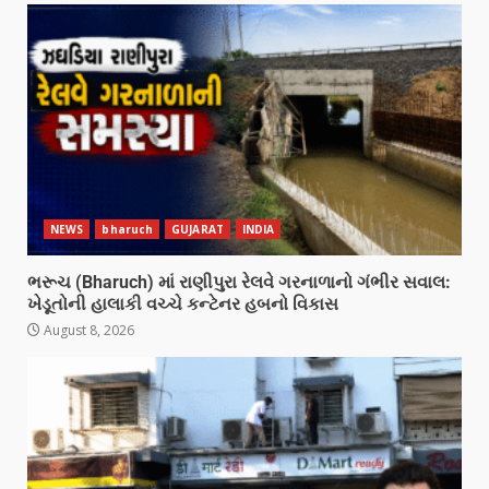
NEWS
bharuch
GUJARAT
INDIA
ભરૂચ (Bharuch) માં રાણીપુરા રેલવે ગરનાળાનો ગંભીર સવાલ:
ખેડૂતોની હાલાકી વચ્ચે કન્ટેનર હબનો વિકાસ
August 8, 2026