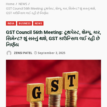
Home
NEWS
GST Council 56th Meeting: ટૂથપેસ્ટ, શેમ્પૂ, કાર, સિમેન્ટ? શું સસ્તું થશે,
GST કાઉન્સિલ લઈ રહી છે નિર્ણય
INDIA
BUSINESS
NEWS
GST Council 56th Meeting: ટૂથપેસ્ટ, શેમ્પૂ, કાર,
સિમેન્ટ? શું સસ્તું થશે, GST કાઉન્સિલ લઈ રહી છે
નિર્ણય
ZENSI PATEL
September 3, 2025