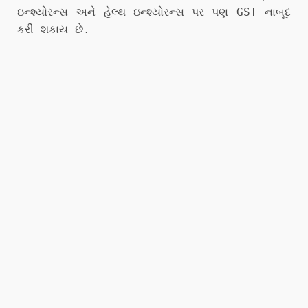
ઇન્શ્યોરન્સ અને હેલ્થ ઇન્શ્યોરન્સ પર પણ GST નાબૂદ
કરી શકાય છે.