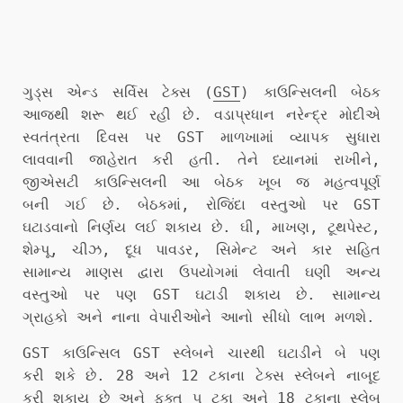
ગુડ્સ એન્ડ સર્વિસ ટેક્સ (
GST
) કાઉન્સિલની બેઠક
આજથી શરૂ થઈ રહી છે. વડાપ્રધાન નરેન્દ્ર મોદીએ
સ્વતંત્રતા દિવસ પર GST માળખામાં વ્યાપક સુધારા
લાવવાની જાહેરાત કરી હતી. તેને ધ્યાનમાં રાખીને,
જીએસટી કાઉન્સિલની આ બેઠક ખૂબ જ મહત્વપૂર્ણ
બની ગઈ છે. બેઠકમાં, રોજિંદા વસ્તુઓ પર GST
ઘટાડવાનો નિર્ણય લઈ શકાય છે. ઘી, માખણ, ટૂથપેસ્ટ,
શેમ્પૂ, ચીઝ, દૂધ પાવડર, સિમેન્ટ અને કાર સહિત
સામાન્ય માણસ દ્વારા ઉપયોગમાં લેવાતી ઘણી અન્ય
વસ્તુઓ પર પણ GST ઘટાડી શકાય છે. સામાન્ય
ગ્રાહકો અને નાના વેપારીઓને આનો સીધો લાભ મળશે.
GST કાઉન્સિલ GST સ્લેબને ચારથી ઘટાડીને બે પણ
કરી શકે છે. 28 અને 12 ટકાના ટેક્સ સ્લેબને નાબૂદ
કરી શકાય છે અને ફક્ત ૫ ટકા અને 18 ટકાના સ્લેબ