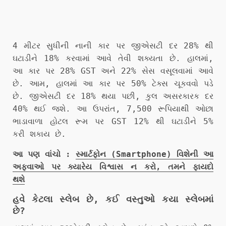
4 મીટર સુધીની નાની કાર પર જીએસટી દર 28% થી
ઘટાડીને 18% કરવામાં આવે તેવી શક્યતા છે. હાલમાં,
આ કાર પર 28% GST અને 22% સેસ વસૂલવામાં આવે
છે. આમ, હાલમાં આ કાર પર 50% ટેક્સ ચૂકવવો પડે
છે. જીએસટી દર 18% થયા પછી, કુલ અસરકારક દર
40% થઈ જશે. આ ઉપરાંત, 7,500 રૂપિયાથી ઓછા
ભાડાવાળા હોટલ રૂમ પર GST 12% થી ઘટાડીને 5%
કરી શકાય છે.
આ પણ વાંચો :
સ્માર્ટફોન (Smartphone) વિશેની આ
અફવાઓ પર ક્યારેય વિશ્વાસ ન કરો, તમને ફાયદો
થશે
હવે કેટલા સ્લેબ છે, કઈ વસ્તુઓ કયા સ્લેબમાં
છે?