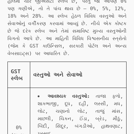
હાલમાં ચાર જીએસટી સ્લેબ છે, પરંતુ જો આપણે 0%
પણ ગણીએ, તો તે પાંચ થાય છે – 0%, 5%, 12%,
18% અને 28%. આ સ્લેબ હેઠળ વિવિધ વસ્તુઓ અને
સેવાઓનું વર્ગીકરણ કરવામાં આવ્યું છે. નીચે એક કોષ્ટક
છે જે દરેક સ્લેબ અને તેમાં સમાવિષ્ટ મુખ્ય વસ્તુઓની
વિગતો આપે છે. આ માહિતી વિવિધ વિશ્વસનીય સ્ત્રોતો
(જેમ કે GST કાઉન્સિલ, સરકારી પોર્ટલ અને અન્ય
વેબસાઇટ્સ) પર આધારિત છે.
GST
વસ્તુઓ અને સેવાઓ
સ્લેબ
આવશ્યક વસ્તુઓ:
તાજા ફળો,
શાકભાજી, દૂધ, દહીં, લસ્સી, મધ,
લોટ, ચણાનો લોટ, તાજું માંસ,
માછલી, ચિકન, ઈંડા, બ્રેડ, મીઠું,
બિંદી, સિંદૂર, બંગડીઓ, હાથવણાટ,
0%
પ્રસાદ