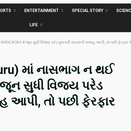
PORTS
ENTERTAINMENT
SPECIAL STORY
SCIEN
LIFE
 પોલીસે RCBને 8 જૂન સુધી વિજય પરેડ મુલતવી રાખવાની સલાહ આપી, તો પછી ફેરફાર કે
luru) માં નાસભાગ ન થઈ
 જૂન સુધી વિજય પરેડ
હ આપી, તો પછી ફેરફાર