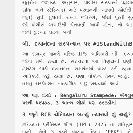
સૂત્રોના જણાવ્યા અનુસાર, પોલીસે સરકારને પહે
સૌધા અને સ્ટેડિયમ) માટે પરવાનગી આપવી જોઈતી ન
જૂન) સુધી મુલતવી રાખવા જોઈએ, જેથી પૂરતી સુરક
જો પોલીસે અગાઉથી ચેતવણી આપી હોત, તો આ કાર
જેવી દુ:ખદ ઘટના બની.
બી. દયાનંદના સસ્પેન્શન પર #IStandWithBDa
આ સમગ્ર મામલે વરિષ્ઠ IPS અધિકારી બી. દયાનં
જોવા મળી રહ્યો છે. સરકારના આ નિર્ણયની ઘણ
હેશટેગ સાથે દયાનંદના સમર્થનમાં પોસ્ટ કરી રહ
અધિકારી કહી રહ્યા છે. ઘણા લોકોએ તેમને જાહેર સે
તેમનું સસ્પેન્શન તાત્કાલિક પાછું ખેંચવામાં આવે.
આ પણ વાંચો :
Bengaluru Stampede: બેંગલુરુ 
પરથી ધરપકડ, 3 અન્ય લોકો પણ કસ્ટડીમાં
3 જૂને RCB ચેમ્પિયન બન્યું ત્યારથી શું થયું?
ઇન્ડિયન પ્રીમિયર લીગ (IPL) 2025 ના ઇતિહાસમાં
બની. તેણે 3 જૂને પંજાબ કિંગ્સ (PBKS) ન