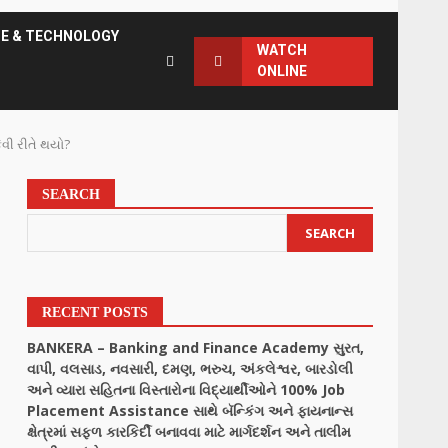
CE & TECHNOLOGY
WATCH
ONLINE
વી રીતે થયો?
SEARCH
SEARCH
RECENT POSTS
BANKERA – Banking and Finance Academy સુરત,
વાપી, વલસાડ, નવસારી, દમણ, ભરુચ, અંકલેશ્વર, બારડોલી
અને વ્યારા સહિતના વિસ્તારોના વિદ્યાર્થીઓને 100% Job
Placement Assistance સાથે બૅન્કિંગ અને ફાયનાન્સ
ક્ષેત્રમાં સફળ કારકિર્દી બનાવવા માટે માર્ગદર્શન અને તાલીમ