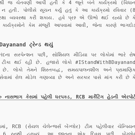
લાથી જ ચેતવણી આપી હતી કે 4 જૂને બંને કાર્યક્રમો (વિધા
 હતી. પોલીસે સૂચન કર્યું હતું કે આ કાર્યક્રમો રવિવાર (
્ષા વ્યવસ્થા કરી શકાય. હવે પ્રશ્ન એ ઊભો થઈ રહ્યો છે ક
્યક્રમોને કેમ મંજૂરી આપવામાં આવી, જેના કારણે ભાગદો
yanand ટ્રેન્ડ થયું
દના સસ્પેન્શન પછી, સોશિયલ મીડિયા પર લોકોમાં ભારે રો
ી ટીકા થઈ રહી છે. હજારો લોકો #IStandWithBDayanan
્યા છે. લોકો તેમને શિસ્તબદ્ધ, સમયપાલનશીલ અને પ્રામાણિ
વામાં રોલ મોડેલ ગણાવ્યા છે અને સરકાર પાસે માંગ કરી છે ક
નાસભાગ કેસમાં પહેલી ધરપકડ, RCB માર્કેટિંગ હેડની એરપોર્
, RCB (રોયલ ચેલેન્જર્સ બેંગ્લોર) ટીમ પહેલીવાર ચેમ્પિય
ે 6 રનથી હરાવ્યું. આ જીતના એક દિવસ પછી, બેંગ્લો