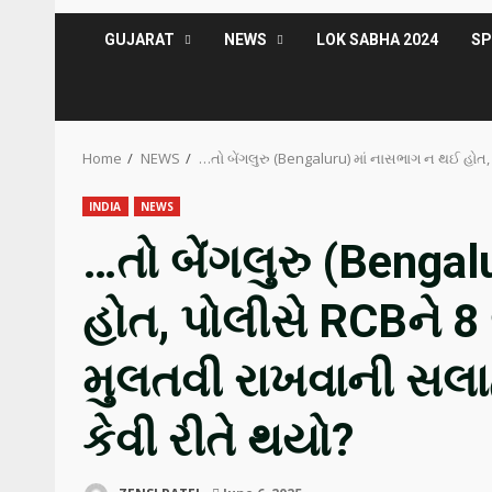
GUJARAT
NEWS
LOK SABHA 2024
S
Home
NEWS
…તો બેંગલુરુ (Bengaluru) માં નાસભાગ ન થઈ હોત,
INDIA
NEWS
…તો બેંગલુરુ (Benga
હોત, પોલીસે RCBને 8
મુલતવી રાખવાની સલા
કેવી રીતે થયો?