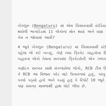
બેંગલુરુ (
Bengaluru
) માં એમ ચિન્નાસ્વામી સ્ટેડ
થયેલી ભાગદોડમાં 11 લોકોનાં મોત થયાં અને ઘ
કેમ ન જોવામાં આવી?
4 જૂને બેંગલુરુ (Bengaluru) માં ચિન્નાસ્વામી સ
પહેલા જે કંઈ બન્યું, તેણે બધા ક્રિકેટ ચાહકોના
બહારના લોકો તેમના મનપસંદ ક્રિકેટરોની એક ઝલક
કર્ણાટક સરકાર સાથે સંકળાયેલા લોકો, RCB ટીમ
કે RCB આ વિજય પરેડ માટે ઉતાવળમાં હતું, પરંતુ 
કરવો પડ્યો હતો અને કહ્યું હતું કે રિપોર્ટ 10 જ
પણ સમગ્ર મામલાથી હાથ ધોઈ લીધા છે.