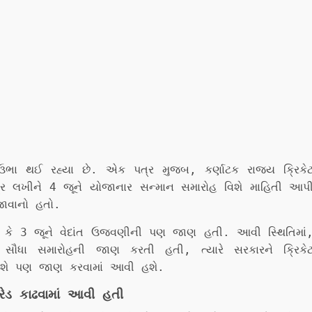
 ઉભા થઈ રહ્યા છે. એક પત્ર મુજબ, કર્ણાટક રાજ્ય ક્રિકે
લખીને 4 જૂને યોજાનાર સન્માન સમારોહ વિશે માહિતી આપ
જાવાનો હતો.
 કે 3 જૂને વેદાંત ઉજવણીની પણ જાણ હતી. આવી સ્થિતિમાં
 સૌધા સમારોહની જાણ કરતી હતી, ત્યારે સરકારને ક્રિકે
વિશે પણ જાણ કરવામાં આવી હશે.
ેડ કાઢવામાં આવી હતી