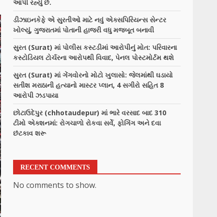
આપી રહ્યું છે.
ડીઝાઇનકેફે એ સુરતીઓ માટે નવું એક્સપિરિયન્સ સેન્ટર
ખોલ્યું, ગુજરાતમાં પોતાની હાજરી વધુ મજબૂત બનાવી
સુરત (Surat) માં પોલીસ કસ્ટડીમાં આરોપીનું મોત: પરિવારના
કસ્ટોડિયલ ટોર્ચરના આરોપથી વિવાદ, પેનલ પોસ્ટમોર્ટમ થશે
સુરત (Surat) માં ગેંગવોરનો મોટો ખુલાસો: જેલમાંથી ઘડાયો
સતીશ મરાઠાની હત્યાનો માસ્ટર પ્લાન, 4 સગીરો સહિત 8
આરોપી ઝડપાયા
છોટાઉદેપુર (chhotaudepur) માં ભારે વરસાદ બાદ 310
ટીમો એક્શનમાં: રોગચાળો રોકવા સર્વે, ફોગિંગ અને દવા
છંટકાવ શરૂ
RECENT COMMENTS
No comments to show.