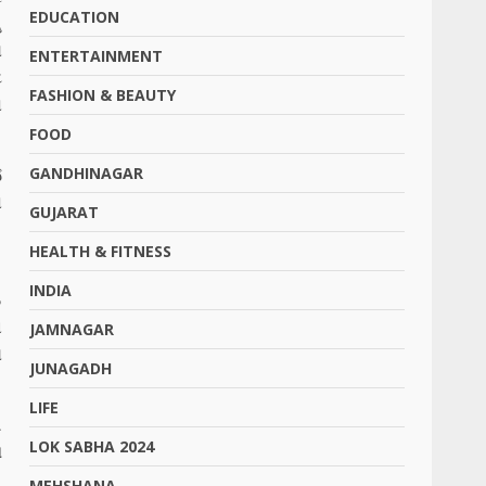
EDUCATION
ુ
લ
ENTERTAINMENT
ટ
FASHION & BEAUTY
ો
FOOD
GANDHINAGAR
ે
ો
GUJARAT
HEALTH & FITNESS
.
INDIA
S
ા
JAMNAGAR
ય
JUNAGADH
LIFE
ી
LOK SABHA 2024
આ
MEHSHANA