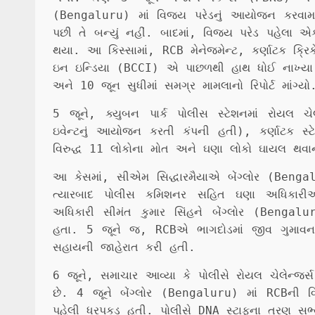
(Bengaluru) માં વિજય પરેડનું આયોજન કરવામાં 
પછી તે બન્યું નહીં. બાદમાં, વિજય પરેડ પહેલા
થયા. આ કિસ્સામાં, RCB મેનેજમેન્ટ, કર્ણાટક ક્ર
ઇન ઇન્ડિયા (BCCI) એ પાછળથી હાથ ધોઈ નાખ્યા. બ
અને 10 જૂન સુધીમાં સમગ્ર મામલાનો રિપોર્ટ માંગ્યો
5 જૂને, ક્યુબન પાર્ક પોલીસ સ્ટેશનમાં રોયલ ચેલ
ઇવેન્ટનું આયોજન કરતી કંપની હતી), કર્ણાટક 
વિરુદ્ધ 11 લોકોના મોત અને ઘણા લોકો ઘાયલ થવાન
આ કેસમાં, સીએમ સિદ્ધારમૈયાએ બેંગ્લોર (Benga
ત્યારબાદ પોલીસ કમિશનર સહિત ઘણા અધિકારીઓને
અધિકારી સીમંત કુમાર સિંહને બેંગ્લોર (Bengal
હતા. 5 જૂને જ, RCBએ ભાગદોડમાં જીવ ગુમાવનાર
સહાયની જાહેરાત કરી હતી.
6 જૂને, સમાચાર આવ્યા કે પોલીસે રોયલ ચેલેન્જર્સ
છે. 4 જૂને બેંગ્લોર (Bengaluru) માં RCBની 
પહેલી ધરપકડ હતી. પોલીસે DNA સ્ટાફના ત્રણ સભ