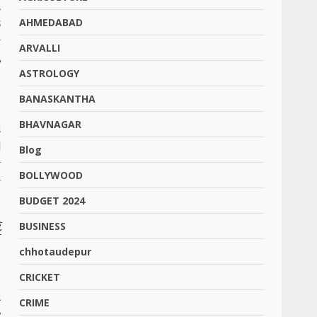
ન
AHMEDABAD
8
ે
ARVALLI
ડ
ASTROLOGY
BANASKANTHA
BHAVNAGAR
ષ
d
Blog
ક
BOLLYWOOD
ે
BUDGET 2024
BUSINESS
ટ
chhotaudepur
CRICKET
ન
CRIME
ર