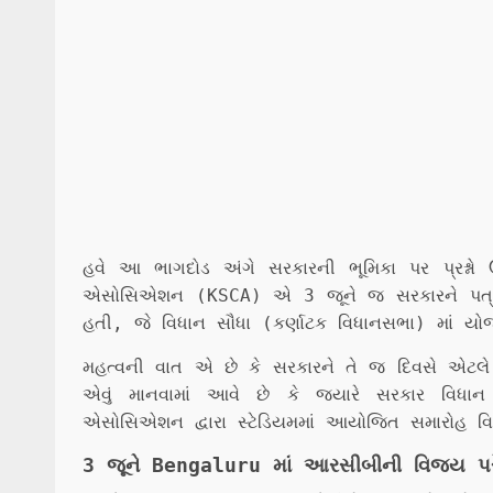
હવે આ ભાગદોડ અંગે સરકારની ભૂમિકા પર પ્રશ્નો
એસોસિએશન (KSCA) એ 3 જૂને જ સરકારને પત્ર 
હતી, જે વિધાન સૌધા (કર્ણાટક વિધાનસભા) માં યો
મહત્વની વાત એ છે કે સરકારને તે જ દિવસે એટલે
એવું માનવામાં આવે છે કે જ્યારે સરકાર વિધાન
એસોસિએશન દ્વારા સ્ટેડિયમમાં આયોજિત સમારોહ 
3 જૂને Bengaluru માં આરસીબીની વિજય પર