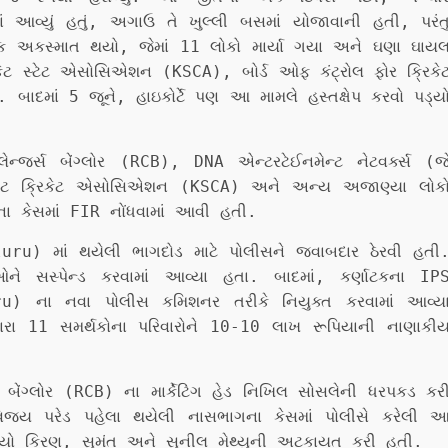
આવ્યું હતું, અગાઉ તે ખુલ્લી બસમાં યોજાવાની હતી, પરંત
 એક અકસ્માત થયો, જેમાં 11 લોકો માર્યા ગયા અને ઘણા ઘાય
િકેટ સ્ટેટ એસોસિએશન (KSCA), બોર્ડ ઓફ કંટ્રોલ ફોર ક્રિકે
ાદમાં 5 જૂને, હાઇકોર્ટે પણ આ મામલે હસ્તક્ષેપ કરવો પડ્ય
.
ેન્જર્સ બેંગ્લોર (RCB), DNA એન્ટરટેઈનમેન્ટ નેટવર્ક્સ (જ
સ્ટેટ ક્રિકેટ એસોસિએશન (KSCA) અને અન્ય અજાણ્યા લોક
ા કેસમાં FIR નોંધવામાં આવી હતી.
luru) માં થયેલી ભાગદોડ માટે પોલીસને જવાબદાર ઠેરવી હતી
 સસ્પેન્ડ કરવામાં આવ્યા હતા. બાદમાં, કર્ણાટકના IP
uru) ના નવા પોલીસ કમિશનર તરીકે નિયુક્ત કરવામાં આવ્ય
ા 11 સમર્થકોના પરિવારોને 10-10 લાખ રૂપિયાની નાણાકી
 બેંગ્લોર (RCB) ના માર્કેટિંગ હેડ નિખિલ સોસલેની ધરપકડ કર
વિજય પરેડ પહેલા થયેલી નાસભાગના કેસમાં પોલીસે કરેલી 
્યો કિરણ, સુમંત અને સુનીલ મેથ્યુની અટકાયત કરી હતી.