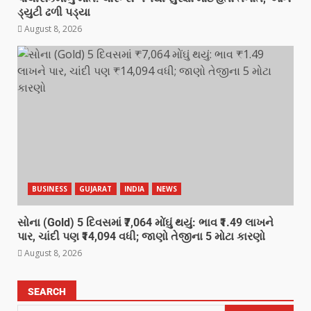
ડ્યુટી ઢળી પડ્યા
August 8, 2026
BUSINESS
GUJARAT
INDIA
NEWS
સોના (Gold) 5 દિવસમાં ₹7,064 મોંઘું થયું: ભાવ ₹1.49 લાખને
પાર, ચાંદી પણ ₹14,094 વધી; જાણો તેજીના 5 મોટા કારણો
August 8, 2026
SEARCH