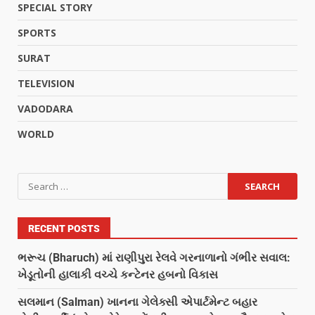
SPECIAL STORY
SPORTS
SURAT
TELEVISION
VADODARA
WORLD
RECENT POSTS
ભરૂચ (Bharuch) માં રાણીપુરા રેલવે ગરનાળાનો ગંભીર સવાલ:
ખેડૂતોની હાલાકી વચ્ચે કન્ટેનર હબનો વિકાસ
સલમાન (Salman) ખાનના ગેલેક્સી એપાર્ટમેન્ટ બહાર