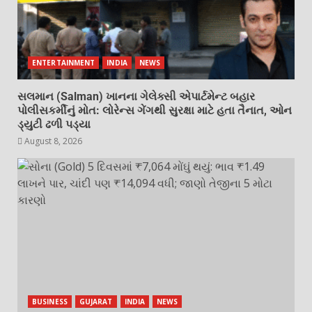
ENTERTAINMENT
INDIA
NEWS
સલમાન (Salman) ખાનના ગેલેક્સી એપાર્ટમેન્ટ બહાર
પોલીસકર્મીનું મોત: લોરેન્સ ગેંગથી સુરક્ષા માટે હતા તૈનાત, ઓન
ડ્યુટી ઢળી પડ્યા
August 8, 2026
BUSINESS
GUJARAT
INDIA
NEWS