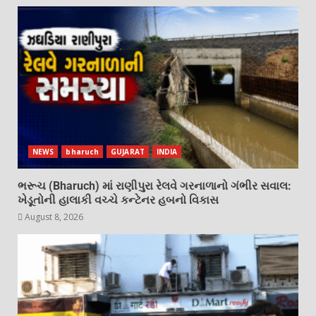
NEWS
bharuch
GUJARAT
INDIA
ભરૂચ (Bharuch) માં રાણીપુરા રેલવે ગરનાળાનો ગંભીર સવાલ:
ખેડૂતોની હાલાકી વચ્ચે કન્ટેનર હબનો વિકાસ
August 8, 2026