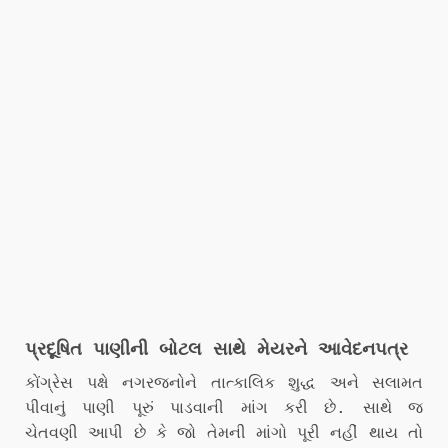
પ્રદૂષિત પાણીની બોટલ સાથે મેયરને આવેદનપત્ર
કોંગ્રેસ પક્ષે નગરજનોને તાત્કાલિક શુદ્ધ અને સલામત
પીવાનું પાણી પૂરું પાડવાની માંગ કરી છે. સાથે જ
ચેતવણી આપી છે કે જો તેમની માંગો પૂરી નહીં થાય તો