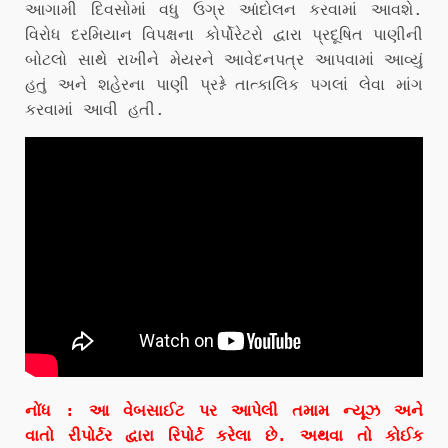
આગામી દિવસોમાં વધુ ઉગ્ર આંદોલન કરવામાં આવશે.
વિરોધ દરમિયાન વિપક્ષના કોર્પોરેટરો દ્વારા પ્રદૂષિત પાણીની
બોટલો સાથે રાખીને મેયરને આવેદનપત્ર આપવામાં આવ્યું
હતું અને શહેરના પાણી પ્રશ્ને તાત્કાલિક પગલાં લેવા માંગ
કરવામાં આવી હતી.
નોંધ : આ વેબસાઈટ પર આપેલી તમામ ન્યૂઝ અને
વાતો રીપોર્ટર દ્વારા રિપોર્ટ કરેલા છે. અથવા તો કોઈક