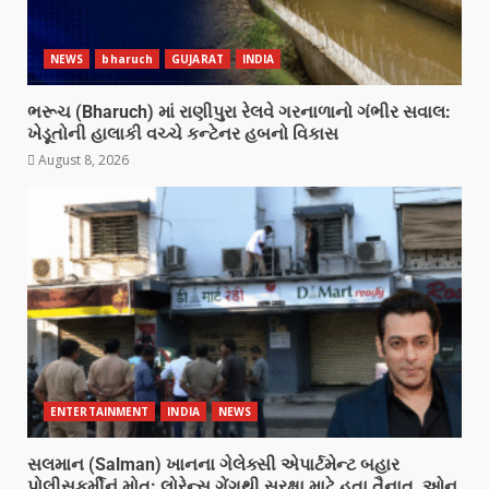
NEWS
bharuch
GUJARAT
INDIA
ભરૂચ (Bharuch) માં રાણીપુરા રેલવે ગરનાળાનો ગંભીર સવાલ:
ખેડૂતોની હાલાકી વચ્ચે કન્ટેનર હબનો વિકાસ
August 8, 2026
ENTERTAINMENT
INDIA
NEWS
સલમાન (Salman) ખાનના ગેલેક્સી એપાર્ટમેન્ટ બહાર
પોલીસકર્મીનું મોત: લોરેન્સ ગેંગથી સુરક્ષા માટે હતા તૈનાત, ઓન