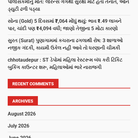
પોલીસકર્મીનું મોત: લોરેન્સ ગેંગથી સુરક્ષા માટે હતા તૈનાત, ઓન
ડ્યુટી ઢળી પડ્યા
સોના (Gold) 5 દિવસમાં ₹7,064 મોંઘું થયું: ભાવ ₹1.49 લાખને
પાર, ચાંદી પણ ₹14,094 વધી; જાણો તેજીના 5 મોટા કારણો
સુરત (Surat) પુણાગામમાં કચરાના ઢગલાથી રોષ: 3 શાળાઓ
નજીક ગંદકી, કાયમી ઉકેલ નહીં આવે તો ધરણાની ચીમકી
chhotaudepur : ST ડેપોમાં મહિલા રેસ્ટરૂમ બંધ કરી ટિકિટ
બુકિંગ કાઉન્ટર શરૂ, મહિલાઓમાં ભારે નારાજગી
RECENT COMMENTS
ARCHIVES
August 2026
July 2026
June 2026