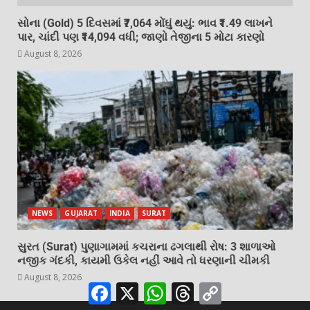
સોના (Gold) 5 દિવસમાં ₹7,064 મોંઘું થયું: ભાવ ₹1.49 લાખને
પાર, ચાંદી પણ ₹14,094 વધી; જાણો તેજીના 5 મોટા કારણો
August 8, 2026
NEWS
GUJARAT
INDIA
SURAT
સુરત (Surat) પુણાગામમાં કચરાના ઢગલાથી રોષ: 3 શાળાઓ
નજીક ગંદકી, કાયમી ઉકેલ નહીં આવે તો ધરણાની ચીમકી
August 8, 2026
Facebook
X
WhatsApp
Threads
Copy
Link