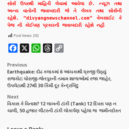
સોર્સ ઉપરથી માહિતી લેવામાં આવેલા છે. ન્યૂઝ તથા
અન્ય વાતોની જવાબદારી જે તે લેખક તથા સોર્સની
રહેશે. “divyangnewschannel.com” વેબસાઈટ કે
પેજ ની કોઈપણ પ્રકારની જવાબદારી રહેશે નહી
Post Views:
292
Facebook
X
WhatsApp
Threads
Copy
Link
Previous
Earthquake: દોઢ કલાકમાં 6 આંચકાથી ધ્રુજી ઉઠ્યું
રાજકોટ: ધોરાજી-જેતપુરની તમામ શાળાઓમાં રજા જાહેર,
ઉપલેટાથી 27થી 30 કિમી દૂર કેન્દ્રબિંદુ
Next
વિકાસ કે વિનાશ? 12 લાખની ટાંકી (Tank) 12 દિવસ પણ ન
ચાલી, 50 હજાર લીટરની ટાંકી લોકાર્પણ પહેલા જ જમીનદોસ્ત