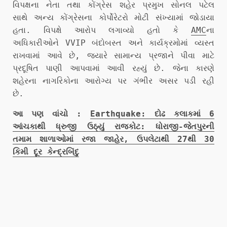
વિપક્ષના નેતા તથા કોંગ્રેસ શહેર પ્રમુખ સોનલ પટેલ
સાથે અન્ય કોંગ્રેસના કોર્પોરેટરો મોટી સંખ્યામાં જોડાયા
હતા. વિપક્ષે આરોપ લગાવ્યો હતો કે
AMC
ના
અધિકારીઓને VVIP બંદોબસ્ત અને કાર્યક્રમોમાં વ્યસ્ત
રાખવામાં આવે છે, જ્યારે સામાન્ય પ્રજાને પીવા માટે
પ્રદૂષિત પાણી આપવામાં આવી રહ્યું છે. જેના કારણે
શહેરના નાગરિકોના આરોગ્ય પર ગંભીર અસર પડી રહી
છે.
આ પણ વાંચો :
Earthquake: દોઢ કલાકમાં 6
આંચકાથી ધ્રુજી ઉઠ્યું રાજકોટ: ધોરાજી-જેતપુરની
તમામ શાળાઓમાં રજા જાહેર, ઉપલેટાથી 27થી 30
કિમી દૂર કેન્દ્રબિંદુ