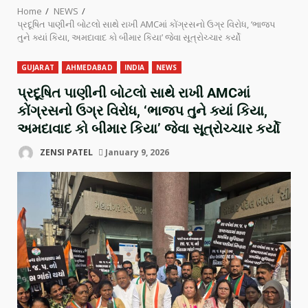
Home
NEWS
પ્રદૂષિત પાણીની બોટલો સાથે રાખી AMCમાં કોંગ્રસનો ઉગ્ર વિરોધ, ‘ભાજપ
તુને ક્યાં કિયા, અમદાવાદ કો બીમાર કિયા’ જેવા સૂત્રોચ્ચાર કર્યો
GUJARAT
AHMEDABAD
INDIA
NEWS
પ્રદૂષિત પાણીની બોટલો સાથે રાખી AMCમાં
કોંગ્રસનો ઉગ્ર વિરોધ, ‘ભાજપ તુને ક્યાં કિયા,
અમદાવાદ કો બીમાર કિયા’ જેવા સૂત્રોચ્ચાર કર્યો
ZENSI PATEL
January 9, 2026