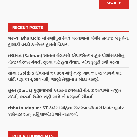
SEARCH
RECENT POSTS
ભરૂચ (Bharuch) માં રાણીપુરા રેલવે ગરનાળાનો ગંભીર સવાલ: ખેડૂતોની
હાલાકી વચ્ચે કન્ટેનર હબનો વિકાસ
સલમાન (Salman) ખાનના ગેલેક્સી એપાર્ટમેન્ટ બહાર પોલીસકર્મીનું
મોત: લોરેન્સ ગેંગથી સુરક્ષા માટે હતા તૈનાત, ઓન ડ્યુટી ઢળી પડ્યા
સોના (Gold) 5 દિવસમાં ₹7,064 મોંઘું થયું: ભાવ ₹1.49 લાખને પાર,
ચાંદી પણ ₹14,094 વધી; જાણો તેજીના 5 મોટા કારણો
સુરત (Surat) પુણાગામમાં કચરાના ઢગલાથી રોષ: 3 શાળાઓ નજીક
ગંદકી, કાયમી ઉકેલ નહીં આવે તો ધરણાની ચીમકી
chhotaudepur : ST ડેપોમાં મહિલા રેસ્ટરૂમ બંધ કરી ટિકિટ બુકિંગ
કાઉન્ટર શરૂ, મહિલાઓમાં ભારે નારાજગી
RECENT COMMENTS