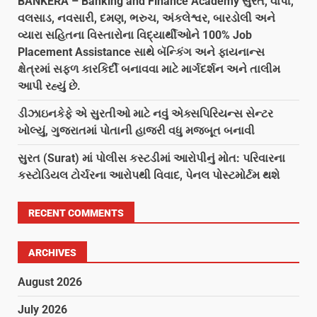
BANKERA – Banking and Finance Academy સુરત, વાપી,
વલસાડ, નવસારી, દમણ, ભરુચ, અંકલેશ્વર, બારડોલી અને
વ્યારા સહિતના વિસ્તારોના વિદ્યાર્થીઓને 100% Job
Placement Assistance સાથે બૅન્કિંગ અને ફાયનાન્સ
ક્ષેત્રમાં સફળ કારકિર્દી બનાવવા માટે માર્ગદર્શન અને તાલીમ
આપી રહ્યું છે.
ડીઝાઇનકેફે એ સુરતીઓ માટે નવું એક્સપિરિયન્સ સેન્ટર
ખોલ્યું, ગુજરાતમાં પોતાની હાજરી વધુ મજબૂત બનાવી
સુરત (Surat) માં પોલીસ કસ્ટડીમાં આરોપીનું મોત: પરિવારના
કસ્ટોડિયલ ટોર્ચરના આરોપથી વિવાદ, પેનલ પોસ્ટમોર્ટમ થશે
RECENT COMMENTS
ARCHIVES
August 2026
July 2026