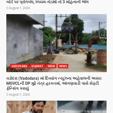
બોર્ડ પર પ્રતિબંધ, નિયમ તોડશો તો 3 મહિનાની જેલ
August 7, 2026
VADODARA
GUJARAT
INDIA
NEWS
વડોદરા (Vadodara) માં દિવ્યાંગ ન્યૂઝના અહેવાલની અસર:
MGVCLની DP મુદ્દે તંત્ર હરકતમાં, આંગણવાડી પાસે સેફ્ટી
ફેન્સિંગ કરાયું
August 7, 2026