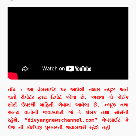
નોંધ : આ વેબસાઈટ પર આપેલી તમામ ન્યૂઝ અને
વાતો રીપોર્ટર દ્વારા રિપોર્ટ કરેલા છે. અથવા તો કોઈક
સોર્સ ઉપરથી માહિતી લેવામાં આવેલા છે. ન્યૂઝ તથા
અન્ય વાતોની જવાબદારી જે તે લેખક તથા સોર્સની
રહેશે. “divyangnewschannel.com” વેબસાઈટ કે
પેજ ની કોઈપણ પ્રકારની જવાબદારી રહેશે નહી