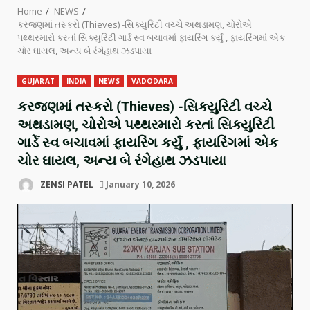
Home
NEWS
કરજણમાં તસ્કરો (Thieves) -સિક્યુરિટી વચ્ચે અથડામણ, ચોરોએ
પથ્થરમારો કરતાં સિક્યુરિટી ગાર્ડે સ્વ બચાવમાં ફાયરિંગ કર્યું , ફાયરિંગમાં એક
ચોર ઘાયલ, અન્ય બે રંગેહાથ ઝડપાયા
GUJARAT
INDIA
NEWS
VADODARA
કરજણમાં તસ્કરો (Thieves) -સિક્યુરિટી વચ્ચે
અથડામણ, ચોરોએ પથ્થરમારો કરતાં સિક્યુરિટી
ગાર્ડે સ્વ બચાવમાં ફાયરિંગ કર્યું , ફાયરિંગમાં એક
ચોર ઘાયલ, અન્ય બે રંગેહાથ ઝડપાયા
ZENSI PATEL
January 10, 2026