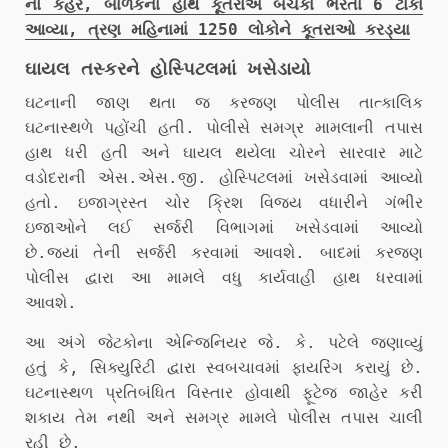
નો કહેર, બાળકના હાથે કૂતરાએ બચકા ભરતા 6 ટાંકા
આવ્યા, ત્રણ મહિનામાં 1250 લોકોને કૂતરાઓ કરડ્યા
ઘાયલ તસ્કરને હોસ્પિટલમાં ખસેડાયો
ઘટનાની જાણ થતા જ કરજણ પોલીસ તાત્કાલિક
ઘટનાસ્થળે પહોંચી હતી. પોલીસે સમગ્ર મામલાની તપાસ
હાથ ધરી હતી અને ઘાયલ થયેલા ચોરને સારવાર માટે
વડોદરાની એસ.એસ.જી. હોસ્પિટલમાં ખસેડવામાં આવ્યો
હતો. ઇજાગ્રસ્ત ચોર ક્રિશ વિજય વધારીને ગંભીર
ઇજાઓને લઈ સર્જરી વિભાગમાં ખસેડવામાં આવ્યો
છે.જ્યાં તેની સર્જરી કરવામાં આવશે. બાદમાં કરજણ
પોલીસ દ્વારા આ મામલે વધુ કાર્યવાહી હાથ ધરવામાં
આવશે.
આ અંગે જેટકોના એન્જિનિયર જે. કે. પટેલે જણાવ્યું
હતું કે, સિક્યુરિટી દ્વારા સ્વબચાવમાં ફાયરિંગ કરાયું છે.
ઘટનાસ્થળ પ્રતિબંધિત વિસ્તાર હોવાથી ફૂટેજ જાહેર કરી
શકાય તેમ નથી અને સમગ્ર મામલે પોલીસ તપાસ ચાલી
રહી છે.