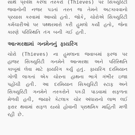
સાથે પ્રવેશ કરેલા તસ્કરો (Thieves) પર સિક્યુરિટી
જવાનોની નજર પડતાં તરત જ તેમને અટકાવવાનો
પ્રયાસ કરવામાં આવ્યો હતો. જોકે, ચોરોએ સિક્યુરિટી
કર્મચારીઓ પર પથ્થરમારો કરી હુમલો કર્યો હતો, જેના
કારણે પરિસ્થિતિ તંગ બની ગઈ હતી.
આત્મરક્ષામાં ગનમેનનું ફાયરિંગ
ચોરો (Thieves) ના હુમલાના જવાબમાં ફરજ પર
હાજર સિક્યુરિટી ગનમેને આત્મરક્ષા અને પરિસ્થિતિ
કાબૂમાં લેવા માટે ફાયરિંગ કર્યું હતું. ફાયરિંગ દરમિયાન
ગોળી લાગતાં એક ચોરના હાથના ભાગે ગંભીર ઇજા
પહોંચી હતી. આ દરમિયાન સિક્યુરિટી સ્ટાફ અને
સિક્યુરિટી ગનમેને તસ્કરોને પકડી પાડવામાં સફળતા
મેળવી હતી, જ્યારે કેટલાક ચોર અંધારાનો લાભ લઈ
ફરાર થવામાં સફળ રહ્યો હોવાની પ્રાથમિક માહિતી મળી
રહી છે.