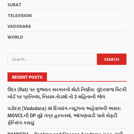
SURAT
TELEVISION
VADODARA
WORLD
RECENT POSTS
ઉંદર (Rat) પર ગુજરાત સરકારનો મોટો નિર્ણય: ગુંદરવાળા સ્ટિકી
બોર્ડ પર પ્રતિબંધ, નિયમ તોડશો તો 3 મહિનાની જેલ
વડોદરા (Vadodara) માં દિવ્યાંગ ન્યૂઝના અહેવાલની અસર:
MGVCLની DP મુદ્દે તંત્ર હરકતમાં, આંગણવાડી પાસે સેફ્ટી
ફેન્સિંગ કરાયું