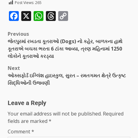
Post Views:
265
Facebook
X
WhatsApp
Threads
Copy
Link
Previous
જેતપુરમાં રખડતા કૂતરાઓ (Dogs) નો કહેર, બાળકના હાથે
કૂતરાએ બચકા ભરતા 6 ટાંકા આવ્યા, ત્રણ મહિનામાં 1250
લોકોને કૂતરાઓ કરડ્યા
Next
ઓક્સફોર્ડ ઇગ્લિંશ હાઇસ્કુલ, સુરત – રમતગમત ક્ષેત્રે ઉત્કૃષ્ટ
સિદ્ધિઓની ઉજવણી
Leave a Reply
Your email address will not be published.
Required
fields are marked
*
Comment
*