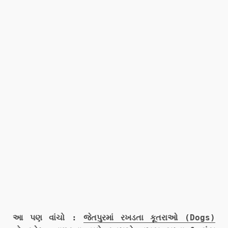
આ પણ વાંચો :
જેતપુરમાં રખડતા કૂતરાઓ (Dogs)