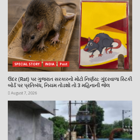
SPECIAL STORY
INDIA
Post
ઉંદર (Rat) પર ગુજરાત સરકારનો મોટો નિર્ણય: ગુંદરવાળા સ્ટિકી
બોર્ડ પર પ્રતિબંધ, નિયમ તોડશો તો 3 મહિનાની જેલ
August 7, 2026