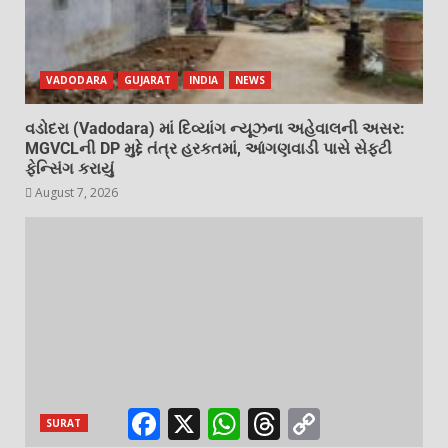
VADODARA
GUJARAT
INDIA
NEWS
વડોદરા (Vadodara) માં દિવ્યાંગ ન્યૂઝના અહેવાલની અસર:
MGVCLની DP મુદ્દે તંત્ર હરકતમાં, આંગણવાડી પાસે સેફ્ટી
ફેન્સિંગ કરાયું
August 7, 2026
Facebook
X
WhatsApp
Threads
Copy
SURAT
Link