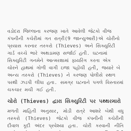
વડોદરા જિલ્લાના
કરજણ
ખાતે આવેલી જેટકો વીજ
કંપનીની કચેરીમાં ગત રાત્રી(9 જાન્યુઆરી)એ ચોરીનો
પ્રયાસ કરનાર તસ્કરો (Thieves) અને સિક્યુરિટી
ગાર્ડ વચ્ચે ભારે અથડામણ સર્જાઈ હતી. ઘટનામાં
સિક્યુરિટી ગનમેને આત્મરક્ષામાં ફાયરિંગ કરતા એક
ચોરને હાથમાં ગોળી વાગી ઇજા પહોંચી હતી, જ્યારે બે
અન્ય તસ્કરો (Thieves) ને કરજણ પોલીસે સ્થળ
પરથી ઝડપી લીધા હતા. સમગ્ર ઘટનાને પગલે વિસ્તારમાં
ચકચાર મચી ગઈ હતી.
ચોરો (Thieves) દ્વારા સિક્યુરિટી પર પથ્થરમારો
મળતી માહિતી અનુસાર, મોડી રાત્રે આશરે બેથી વધુ
તસ્કરો (Thieves) જેટકો વીજ કંપનીની કચેરીની
દીવાલ કૂદી અંદર પ્રવેશ્યા હતા. ચોરી કરવાની નીતિ