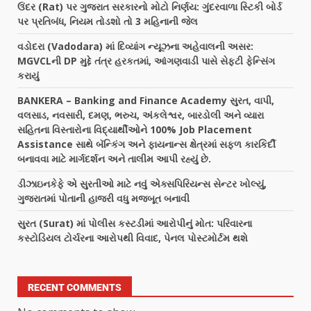
ઉંદર (Rat) પર ગુજરાત સરકારનો મોટો નિર્ણય: ગુંદરવાળા સ્ટિકી બોર્ડ
પર પ્રતિબંધ, નિયમ તોડશો તો 3 મહિનાની જેલ
વડોદરા (Vadodara) માં દિવ્યાંગ ન્યૂઝના અહેવાલની અસર:
MGVCLની DP મુદ્દે તંત્ર હરકતમાં, આંગણવાડી પાસે સેફ્ટી ફેન્સિંગ
કરાયું
BANKERA – Banking and Finance Academy સુરત, વાપી,
વલસાડ, નવસારી, દમણ, ભરુચ, અંકલેશ્વર, બારડોલી અને વ્યારા
સહિતના વિસ્તારોના વિદ્યાર્થીઓને 100% Job Placement
Assistance સાથે બૅન્કિંગ અને ફાયનાન્સ ક્ષેત્રમાં સફળ કારકિર્દી
બનાવવા માટે માર્ગદર્શન અને તાલીમ આપી રહ્યું છે.
ડીઝાઇનકેફે એ સુરતીઓ માટે નવું એક્સપિરિયન્સ સેન્ટર ખોલ્યું,
ગુજરાતમાં પોતાની હાજરી વધુ મજબૂત બનાવી
સુરત (Surat) માં પોલીસ કસ્ટડીમાં આરોપીનું મોત: પરિવારના
કસ્ટોડિયલ ટોર્ચરના આરોપથી વિવાદ, પેનલ પોસ્ટમોર્ટમ થશે
RECENT COMMENTS