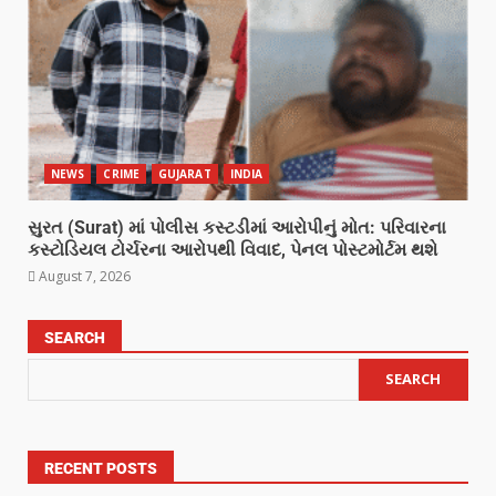
NEWS
CRIME
GUJARAT
INDIA
સુરત (Surat) માં પોલીસ કસ્ટડીમાં આરોપીનું મોત: પરિવારના
કસ્ટોડિયલ ટોર્ચરના આરોપથી વિવાદ, પેનલ પોસ્ટમોર્ટમ થશે
August 7, 2026
SEARCH
SEARCH
RECENT POSTS