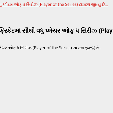
 પ્લેયર ઓફ ધ સિરીઝ (Player of the Series) ટાઇટલ જીત્યું છે…
કેટમાં સૌથી વધુ પ્લેયર ઓફ ધ સિરીઝ (Player