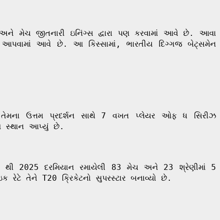
તા અને મેચ જીતનારી ઇનિંગ્સ દ્વારા પણ કરવામાં આવે છે. આવા
 આપવામાં આવે છે. આ કિસ્સામાં, ભારતીય દિગ્ગજ બેટ્સમેન
 તેમના ઉત્તમ પ્રદર્શન સાથે 7 વખત પ્લેયર ઓફ ધ સિરીઝ
 સ્થાન આપ્યું છે.
21 થી 2025 દરમિયાન રમાયેલી 83 મેચ અને 23 શ્રેણીમાં 5
ટે તેને T20 ક્રિકેટનો સુપરસ્ટાર બનાવ્યો છે.