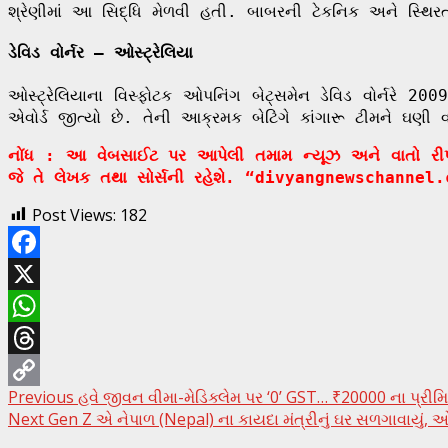
શ્રેણીમાં આ સિદ્ધિ મેળવી હતી. બાબરની ટેકનિક અને સ્થિરતા
ડેવિડ વોર્નર – ઓસ્ટ્રેલિયા
ઓસ્ટ્રેલિયાના વિસ્ફોટક ઓપનિંગ બેટ્સમેન ડેવિડ વોર્ન
એવોર્ડ જીત્યો છે. તેની આક્રમક બેટિંગે કાંગારૂ ટીમને ઘણ
નોંધ : આ વેબસાઈટ પર આપેલી તમામ ન્યૂઝ અને વાતો રીપોર્ટ
જે તે લેખક તથા સોર્સની રહેશે. “divyangnewschannel.
Post Views:
182
Facebook
X
WhatsApp
Threads
Previous
હવે જીવન વીમા-મેડિક્લેમ પર ‘0’ GST… ₹20000 ના પ્ર
Copy
Next
Gen Z એ નેપાળ (Nepal) ના કાયદા મંત્રીનું ઘર સળગાવાયું,
Link