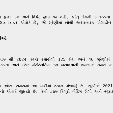
્યાંકન ફક્ત રન અને વિકેટ દ્વારા જ નહીં, પરંતુ તેમની સાતત્ય
ries) એવોર્ડ છે, જે શ્રેણીમાં સૌથી અસરકારક ખેલાડીને
ડીઓ
010 થી 2024 વચ્ચે રમાયેલી 125 મેચ અને 46 શ્રેણીમાં
તત્યતા અને દરેક પરિસ્થિતિમાં રન બનાવવાની ક્ષમતાએ તેમને આ
 જ ઓછા સમયમાં આ યાદીમાં સ્થાન મેળવ્યું છે. સૂર્યાએ 20
 જીત્યો છે. તેની 360 ડિગ્રી બેટિંગ શૈલી અને સ્ટ્રાઇક રે