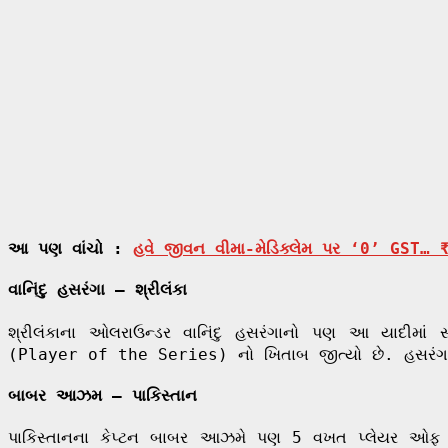
આ પણ વાંચો :
હવે જીવન વીમા-મેડિક્લેમ પર ‘0’ GST…
વાનિંદુ હસરંગા – શ્રીલંકા
શ્રીલંકાના ઓલરાઉન્ડર વાનિંદુ હસરંગાનો પણ આ યાદીમ
(Player of the Series) નો ખિતાબ જીત્યો છે. હસરંગા 
બાબર આઝમ – પાકિસ્તાન
પાકિસ્તાનના કેપ્ટન બાબર આઝમે પણ 5 વખત પ્લેયર ઓફ 