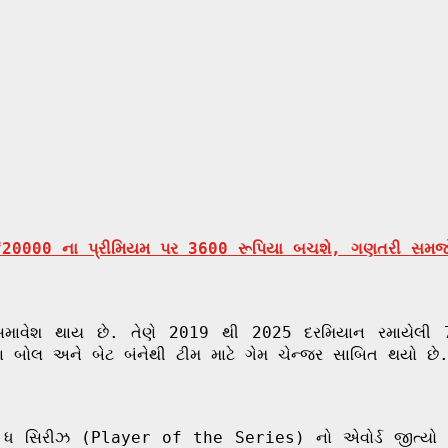
 ₹20000 ના પ્રીમિયમ પર 3600 રૂપિયા બચશે, ગણતરી સમજ
ાં સમાવેશ થાય છે. તેણે 2019 થી 2025 દરમિયાન રમાયેલ
બોલ અને બેટ બંનેથી ટીમ માટે ગેમ ચેન્જર સાબિત થયો છે
ધ સિરીઝ (Player of the Series) નો એવોર્ડ જીત્યો 