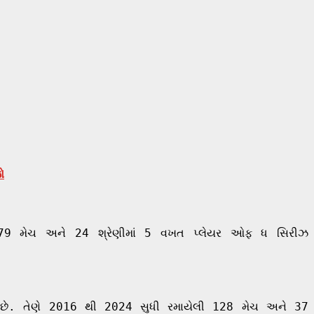
ો
ી 79 મેચ અને 24 શ્રેણીમાં 5 વખત પ્લેયર ઓફ ધ સિરીઝ
.
છે. તેણે 2016 થી 2024 સુધી રમાયેલી 128 મેચ અને 37