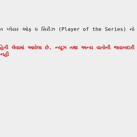
ં 5 વખત પ્લેયર ઓફ ધ સિરીઝ (Player of the Series) નો
ાહિતી લેવામાં આવેલા છે. ન્યૂઝ તથા અન્ય વાતોની જવાબદારી
 નહી