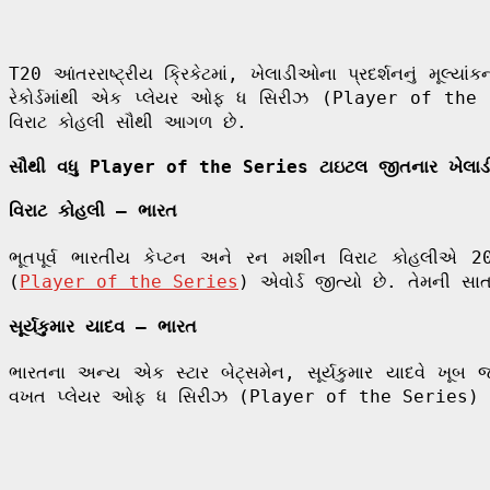
T20 આંતરરાષ્ટ્રીય ક્રિકેટમાં, ખેલાડીઓના પ્રદર્શનનું મૂલ
રેકોર્ડમાંથી એક પ્લેયર ઓફ ધ સિરીઝ (Player of the Se
વિરાટ કોહલી સૌથી આગળ છે.
સૌથી વધુ Player of the Series ટાઇટલ જીતનાર ખેલા
વિરાટ કોહલી – ભારત
ભૂતપૂર્વ ભારતીય કેપ્ટન અને રન મશીન વિરાટ કોહલીએ 2
(
Player of the Series
) એવોર્ડ જીત્યો છે. તેમની સા
સૂર્યકુમાર યાદવ – ભારત
ભારતના અન્ય એક સ્ટાર બેટ્સમેન, સૂર્યકુમાર યાદવે ખૂબ
વખત પ્લેયર ઓફ ધ સિરીઝ (Player of the Series) નો એવોર્ડ