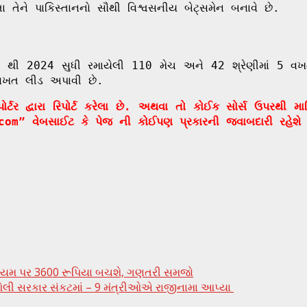
 તેને પાકિસ્તાનનો સૌથી વિશ્વસનીય બેટ્સમેન બનાવે છે.
રે 2009 થી 2024 સુધી રમાયેલી 110 મેચ અને 42 શ્રેણીમા
ી વખત લીડ અપાવી છે.
ર દ્વારા રિપોર્ટ કરેલા છે. અથવા તો કોઈક સોર્સ ઉપરથી મ
com” વેબસાઈટ કે પેજ ની કોઈપણ પ્રકારની જવાબદારી રહેશે
ીમિયમ પર 3600 રૂપિયા બચશે, ગણતરી સમજો
 ઓલી સરકાર સંકટમાં – 9 મંત્રીઓએ રાજીનામા આપ્યા