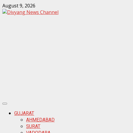
August 9, 2026
ook
sApp
ds
GUJARAT
AHMEDABAD
SURAT
VADODARA