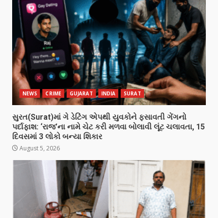
NEWS
CRIME
GUJARAT
INDIA
SURAT
સુરત(Surat)માં ગે ડેટિંગ એપથી યુવકોને ફસાવતી ગેંગનો
પર્દાફાશ: ‘રાજ’ના નામે ચેટ કરી મળવા બોલાવી લૂંટ ચલાવતા, 15
દિવસમાં 3 લોકો બન્યા શિકાર
August 5, 2026