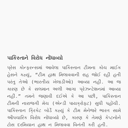
પાકિસ્તાને વિરોધ નોંધાવ્યો
પ્રેસ કોન્ફરન્સમાં આવેલા પાકિસ્તાન ટીમના કોચ માઈક
હેસને કહ્યું, “ટીમ હાથ મિલાવવાની રાહ જોઈ રહી હતી
પરંતુ તેઓ (ભારતીય ખેલાડીઓ) આવ્યા નહીં. આ જ
કારણ છે કે સલમાન અલી આગા પ્રેઝન્ટેશનમાં આવ્યા
નહીં.” તમને જણાવી દઈએ કે આ પછી, પાકિસ્તાન
ટીમની નારાજગી મેચ (એન્ડી પાયક્રોફ્ટ) સુધી પહોંચી.
પાકિસ્તાન ક્રિકેટ બોર્ડે કહ્યું કે ટીમ મેનેજરે ભારત સામે
ઔપચારિક વિરોધ નોંધાવ્યો છે, કારણ કે તેમણે કેપ્ટનોને
ટોસ દરમિયાન હાથ ન મિલાવવા વિનંતી કરી હતી.