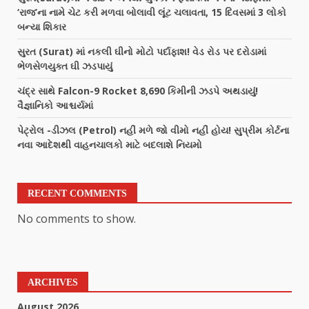
‘રાજ’ના નામે ચેટ કરી મળવા બોલાવી લૂંટ ચલાવતા, 15 દિવસમાં 3 લોકો
બન્યા શિકાર
સુરત (Surat) માં નકલી ઘીનો મોટો પર્દાફાશ! વેડ રોડ પર દરોડામાં
ભેળસેળયુક્ત ઘી ઝડપાયું
ચંદ્ર સાથે Falcon-9 Rocket 8,690 કિમીની ઝડપે અથડાયું!
વૈજ્ઞાનિકો આશ્ચર્યમાં
પેટ્રોલ -ડીઝલ (Petrol) નહીં મળે જો વીમો નહીં હોય! સુપ્રીમ કોર્ટના
નવા આદેશથી વાહનચાલકો માટે બદલાશે નિયમો
RECENT COMMENTS
No comments to show.
ARCHIVES
August 2026