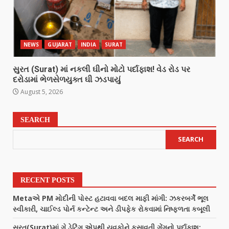
NEWS
GUJARAT
INDIA
SURAT
સુરત (Surat) માં નકલી ઘીનો મોટો પર્દાફાશ! વેડ રોડ પર
દરોડામાં ભેળસેળયુક્ત ઘી ઝડપાયું
August 5, 2026
SEARCH
SEARCH
RECENT POSTS
Metaએ PM મોદીની પોસ્ટ હટાવવા બદલ માફી માંગી: ઝકરબર્ગે ભૂલ
સ્વીકારી, ચાઈલ્ડ પોર્ન કન્ટેન્ટ અને ડીપફેક રોકવામાં નિષ્ફળતા કબૂલી
સુરત(Surat)માં ગે ડેટિંગ એપથી યુવકોને ફસાવતી ગેંગનો પર્દાફાશ: