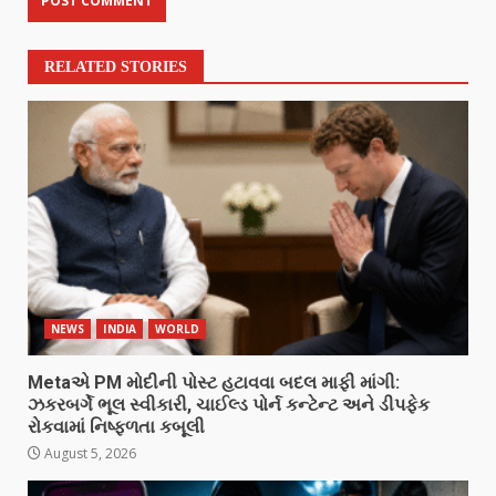
RELATED STORIES
NEWS
INDIA
WORLD
Metaએ PM મોદીની પોસ્ટ હટાવવા બદલ માફી માંગી:
ઝકરબર્ગે ભૂલ સ્વીકારી, ચાઈલ્ડ પોર્ન કન્ટેન્ટ અને ડીપફેક
રોકવામાં નિષ્ફળતા કબૂલી
August 5, 2026