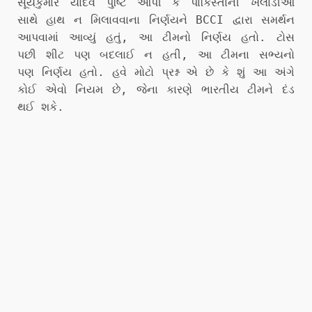
સૂર્યકુમાર યાદવે પુષ્ટિ આપી કે પાકિસ્તાની ખેલાડીઓ
સાથે હાથ ન મિલાવવાના નિર્ણયને BCCI દ્વારા સમર્થન
આપવામાં આવ્યું હતું, આ ટીમનો નિર્ણય હતો. ટોસ
પછી શીટ પણ બદલાઈ ન હતી, આ ટીમના સભ્યનો
પણ નિર્ણય હતો. હવે મોટો પ્રશ્ન એ છે કે શું આ અંગે
કોઈ એવો નિયમ છે, જેના કારણે ભારતીય ટીમને દંડ
થઈ શકે.