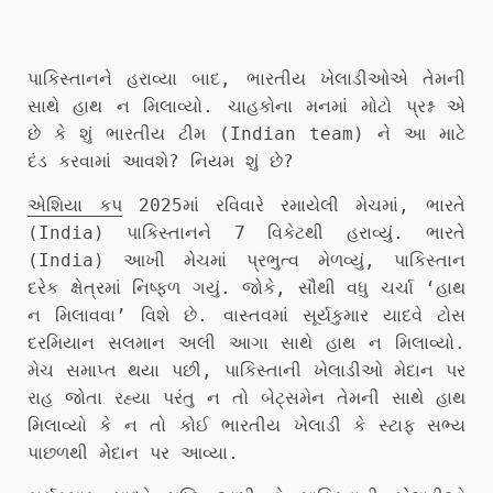
પાકિસ્તાનને હરાવ્યા બાદ, ભારતીય ખેલાડીઓએ તેમની
સાથે હાથ ન મિલાવ્યો. ચાહકોના મનમાં મોટો પ્રશ્ન એ
છે કે શું ભારતીય ટીમ (Indian team) ને આ માટે
દંડ કરવામાં આવશે? નિયમ શું છે?
એશિયા કપ
2025માં રવિવારે રમાયેલી મેચમાં, ભારતે
(India) પાકિસ્તાનને 7 વિકેટથી હરાવ્યું. ભારતે
(India) આખી મેચમાં પ્રભુત્વ મેળવ્યું, પાકિસ્તાન
દરેક ક્ષેત્રમાં નિષ્ફળ ગયું. જોકે, સૌથી વધુ ચર્ચા ‘હાથ
ન મિલાવવા’ વિશે છે. વાસ્તવમાં સૂર્યકુમાર યાદવે ટોસ
દરમિયાન સલમાન અલી આગા સાથે હાથ ન મિલાવ્યો.
મેચ સમાપ્ત થયા પછી, પાકિસ્તાની ખેલાડીઓ મેદાન પર
રાહ જોતા રહ્યા પરંતુ ન તો બેટ્સમેન તેમની સાથે હાથ
મિલાવ્યો કે ન તો કોઈ ભારતીય ખેલાડી કે સ્ટાફ સભ્ય
પાછળથી મેદાન પર આવ્યા.