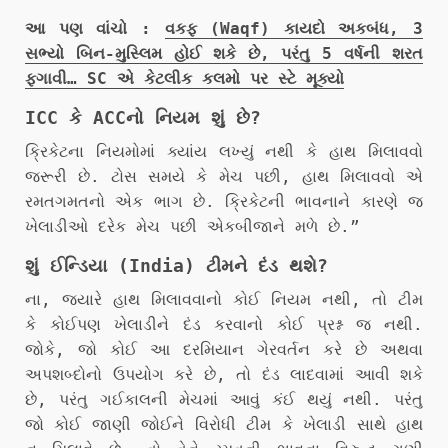
આ પણ વાંચો :
વકફ (Waqf) કાયદો અકબંધ, 3
સભ્યો બિન-મુસ્લિમ હોઈ શકે છે, પરંતુ 5 વર્ષની શરત
ફગાવી… SC એ કેટલીક કલમો પર સ્ટે મૂક્યો
ICC કે ACCનો નિયમ શું છે?
ક્રિકેટના નિયમોમાં ક્યાંય લખ્યું નથી કે હાથ મિલાવવો
જરૂરી છે. ટોસ સમયે કે મેચ પછી, હાથ મિલાવવો એ
રમતગમતનો એક ભાગ છે. ક્રિકેટની ભાવનાને કારણે જ
ખેલાડીઓ દરેક મેચ પછી એકબીજાને મળે છે.”
શું ઈન્ડિયા (India) ટીમને દંડ થશે?
ના, જ્યારે હાથ મિલાવવાનો કોઈ નિયમ નથી, તો ટીમ
કે કોઈપણ ખેલાડીને દંડ કરવાનો કોઈ પ્રશ્ન જ નથી.
જોકે, જો કોઈ આ દરમિયાન ગેરવર્તન કરે છે અથવા
અપશબ્દોનો ઉપયોગ કરે છે, તો દંડ લાદવામાં આવી શકે
છે, પરંતુ ગઈકાલની મેચમાં આવું કંઈ થયું નથી. પરંતુ
જો કોઈ જાણી જોઈને વિરોધી ટીમ કે ખેલાડી સાથે હાથ