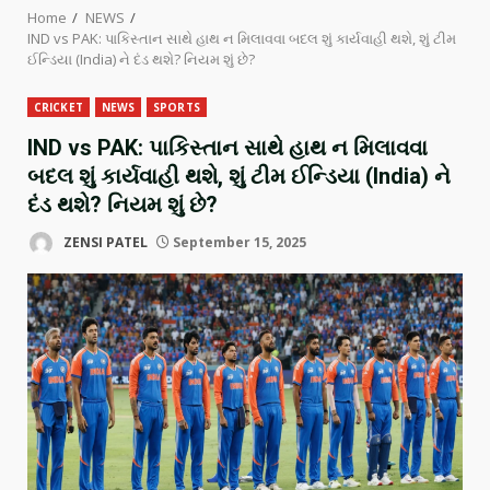
Home
NEWS
IND vs PAK: પાકિસ્તાન સાથે હાથ ન મિલાવવા બદલ શું કાર્યવાહી થશે, શું ટીમ
ઈન્ડિયા (India) ને દંડ થશે? નિયમ શું છે?
CRICKET
NEWS
SPORTS
IND vs PAK: પાકિસ્તાન સાથે હાથ ન મિલાવવા
બદલ શું કાર્યવાહી થશે, શું ટીમ ઈન્ડિયા (India) ને
દંડ થશે? નિયમ શું છે?
ZENSI PATEL
September 15, 2025