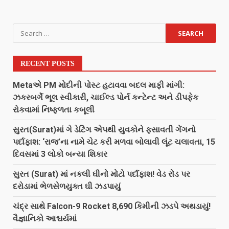
RECENT POSTS
Metaએ PM મોદીની પોસ્ટ હટાવવા બદલ માફી માંગી:
ઝકરબર્ગે ભૂલ સ્વીકારી, ચાઈલ્ડ પોર્ન કન્ટેન્ટ અને ડીપફેક
રોકવામાં નિષ્ફળતા કબૂલી
સુરત(Surat)માં ગે ડેટિંગ એપથી યુવકોને ફસાવતી ગેંગનો
પર્દાફાશ: ‘રાજ’ના નામે ચેટ કરી મળવા બોલાવી લૂંટ ચલાવતા, 15
દિવસમાં 3 લોકો બન્યા શિકાર
સુરત (Surat) માં નકલી ઘીનો મોટો પર્દાફાશ! વેડ રોડ પર
દરોડામાં ભેળસેળયુક્ત ઘી ઝડપાયું
ચંદ્ર સાથે Falcon-9 Rocket 8,690 કિમીની ઝડપે અથડાયું!
વૈજ્ઞાનિકો આશ્ચર્યમાં