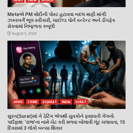
Metaએ PM મોદીની પોસ્ટ હટાવવા બદલ માફી માંગી:
ઝકરબર્ગે ભૂલ સ્વીકારી, ચાઈલ્ડ પોર્ન કન્ટેન્ટ અને ડીપફેક
રોકવામાં નિષ્ફળતા કબૂલી
August 5, 2026
NEWS
CRIME
GUJARAT
INDIA
SURAT
સુરત(Surat)માં ગે ડેટિંગ એપથી યુવકોને ફસાવતી ગેંગનો
પર્દાફાશ: ‘રાજ’ના નામે ચેટ કરી મળવા બોલાવી લૂંટ ચલાવતા, 15
દિવસમાં 3 લોકો બન્યા શિકાર