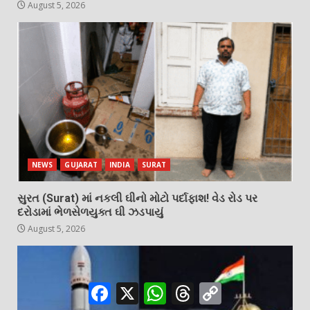
August 5, 2026
NEWS
GUJARAT
INDIA
SURAT
સુરત (Surat) માં નકલી ઘીનો મોટો પર્દાફાશ! વેડ રોડ પર
દરોડામાં ભેળસેળયુક્ત ઘી ઝડપાયું
August 5, 2026
Facebook
X
WhatsApp
Threads
Copy
Link