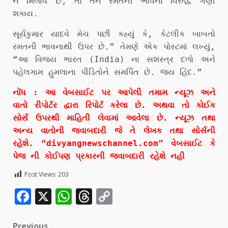
ન મિલાવે છે, તો તેને રમતની ભાવના વિરુદ્ધ ગણી
શકાય.
સૂર્યકુમાર યાદવે મેચ પછી કહ્યું કે, કેટલીક બાબતો
રમતની ભાવનાથી ઉપર છે.” તેમણે એક પોસ્ટમાં લખ્યું,
“આ વિજય ભારત (India) ના સશસ્ત્ર દળો અને
પહેલગામ હુમલાના પીડિતોને સમર્પિત છે. જય હિંદ.”
નોંધ : આ વેબસાઈટ પર આપેલી તમામ ન્યૂઝ અને
વાતો રીપોર્ટર દ્વારા રિપોર્ટ કરેલા છે. અથવા તો કોઈક
સોર્સ ઉપરથી માહિતી લેવામાં આવેલા છે. ન્યૂઝ તથા
અન્ય વાતોની જવાબદારી જે તે લેખક તથા સોર્સની
રહેશે. “divyangnewschannel.com” વેબસાઈટ કે
પેજ ની કોઈપણ પ્રકારની જવાબદારી રહેશે નહી
Post Views:
203
Facebook
X
WhatsApp
Threads
Copy
Link
Previous