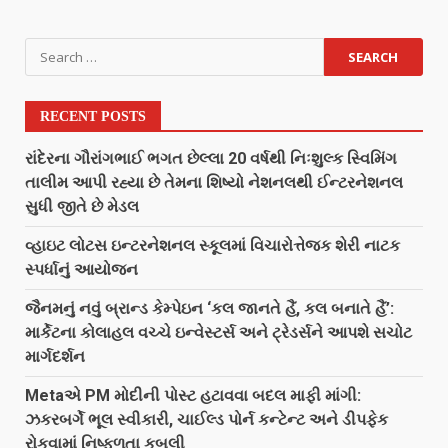
RECENT POSTS
રાંદેરના ગૌરાંગભાઈ ભગત છેલ્લા 20 વર્ષથી નિઃશુલ્ક સ્વિમિંગ
તાલીમ આપી રહ્યા છે તેમના શિષ્યો નેશનલથી ઈન્ટરનેશનલ
સુધી જીતે છે મેડલ
વ્હાઇટ લોટસ ઇન્ટરનેશનલ સ્કૂલમાં વિચારોત્તેજક શેરી નાટક
સ્પર્ધાનું આયોજન
જૈનમનું નવું બ્રાન્ડ કેમ્પેઇન ‘કલ જાનતે હૈં, કલ બનાતે હૈં’:
માર્કેટના કોલાહલ વચ્ચે ઇન્વેસ્ટર્સ અને ટ્રેડર્સને આપશે સચોટ
માર્ગદર્શન
Metaએ PM મોદીની પોસ્ટ હટાવવા બદલ માફી માંગી:
ઝકરબર્ગે ભૂલ સ્વીકારી, ચાઈલ્ડ પોર્ન કન્ટેન્ટ અને ડીપફેક
રોકવામાં નિષ્ફળતા કબૂલી