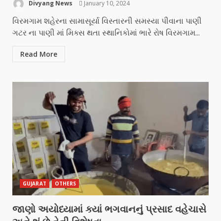
Divyang News
January 10, 2024
વિરમગામ શહેરના સામાસૂર્યા વિસ્તારની સમસ્યા પીવાના પાણી
ગટર ના પાણી માં મિક્સ થતા સ્થાનિકોમાં ભારે રોષ વિરમગામ...
Read More
GUJARAT
OTHERS
જાણો અયોધ્યામાં ક્યાં ભગવાનનું પ્રસાદ વહેચાસે