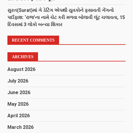
સુરત(Surat)માં ગે ડેટિંગ એપથી યુવકોને ફસાવતી ગેંગનો
પર્દાફાશ: ‘રાજ’ના નામે ચેટ કરી મળવા બોલાવી લૂંટ ચલાવતા, 15
દિવસમાં 3 લોકો બન્યા શિકાર
RECENT COMMENTS
ARCHIVES
August 2026
July 2026
June 2026
May 2026
April 2026
March 2026