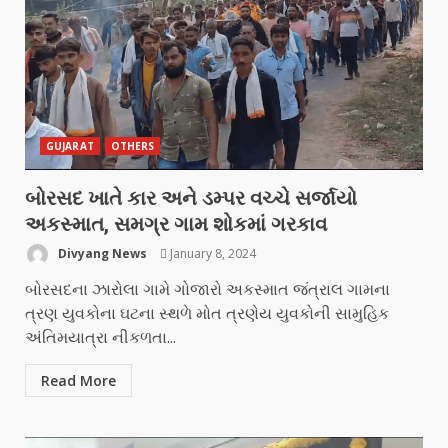
GUJARAT
OTHERS
બોરસદ ખાતે કાર અને ડમ્પર વચ્ચે સર્જાયો
અકસ્માત, સમગ્ર ગામ શોકમાં ગરકાવ
Divyang News
January 8, 2024
બોરસદના ઝારોલા ગામે ગોજારો અકસ્માત જંત્રાલ ગામના
ત્રણ યુવકોના ઘટના સ્થળે મોત ત્રણેય યુવકોની સામુહિક
અંતિમયાત્રા નીકળતા...
Read More