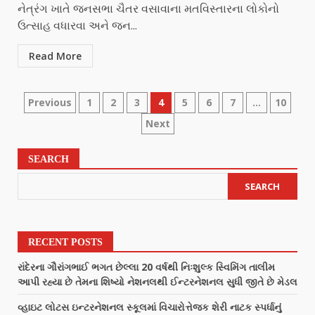
નેત્રંગ ખાતે જનસભા ચૈતર વસાવાના મતવિસ્તારના લોકોનો
ઉત્સાહ વધારવા અને જન...
Read More
Previous
1
2
3
4
5
6
7
…
10
Next
SEARCH
SEARCH
RECENT POSTS
રાંદેરના ગૌરાંગભાઈ ભગત છેલ્લા 20 વર્ષથી નિઃશુલ્ક સ્વિમિંગ તાલીમ
આપી રહ્યા છે તેમના શિષ્યો નેશનલથી ઈન્ટરનેશનલ સુધી જીતે છે મેડલ
વ્હાઇટ લોટસ ઇન્ટરનેશનલ સ્કૂલમાં વિચારોત્તેજક શેરી નાટક સ્પર્ધાનું