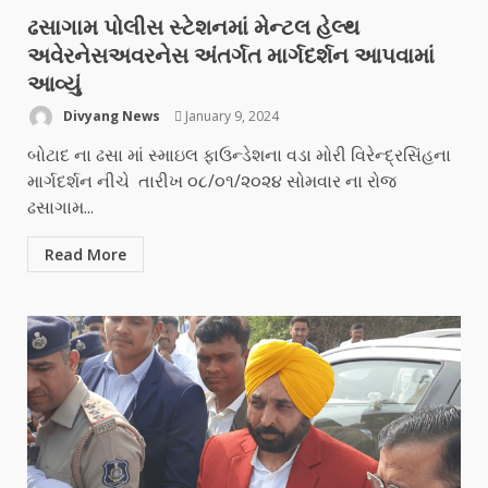
ઢસાગામ પોલીસ સ્ટેશનમાં મેન્ટલ હેલ્થ
અવેરનેસઅવરનેસ અંતર્ગત માર્ગદર્શન આપવામાં
આવ્યું
Divyang News
January 9, 2024
બોટાદ ના ઢસા માં સ્માઇલ ફાઉન્ડેશના વડા મોરી વિરેન્દ્રસિંહના
માર્ગદર્શન નીચે તારીખ ૦૮/૦૧/૨૦૨૪ સોમવાર ના રોજ
ઢસાગામ...
Read More