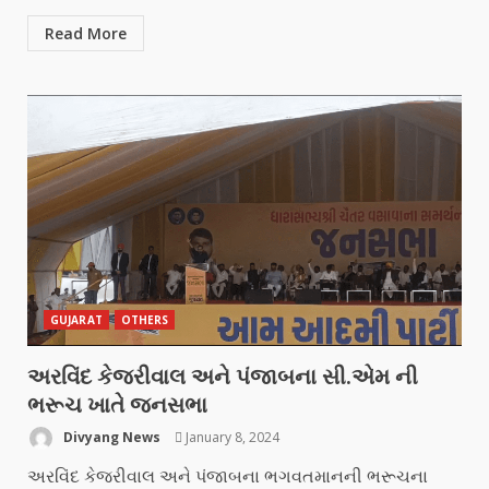
Read More
GUJARAT
OTHERS
અરવિંદ કેજરીવાલ અને પંજાબના સી.એમ ની
ભરૂચ ખાતે જનસભા
Divyang News
January 8, 2024
અરવિંદ કેજરીવાલ અને પંજાબના ભગવતમાનની ભરૂચના