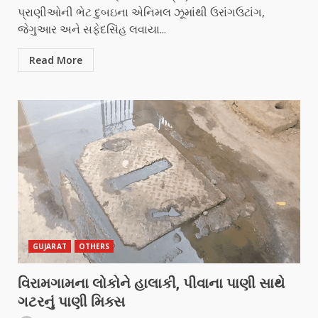
પ્રાણીઓની ભેટ દુબઇના એનિમલ ઝૂમાંથી ઉરાંગઉટાંગ,
જેગુઆર અને સફેદસિંહ લવાયા...
Read More
GUJARAT
OTHERS
વિરામગામના લોકોને હાલાકી, પીવાના પાણી સાથે
ગટરનું પાણી મિક્સ