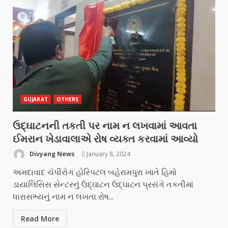
GUJARAT
OTHERS
ઉદ્ઘાટનની તકતી પર નામ ન લખવામાં આવતા
ઈમરાન ખેડાવાલાએ રોષ વ્યક્ત કરવામાં આવ્યો
Divyang News
January 8, 2024
અમદાવાદ ચેપીરોગ હોસ્પિટલ બહેરામપુરા ખાતે હિમો
ડાયાલિસિસ સેન્ટરનું ઉદ્ઘાટન ઉદ્ઘાટન પ્રસંગે તકતીમાં
ધારાસભ્યનું નામ ન લખતા રોષ...
Read More