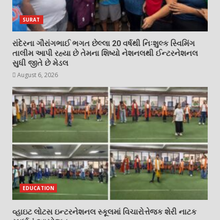
SURAT
રાંદેરના ગૌરાંગભાઈ ભગત છેલ્લા 20 વર્ષથી નિઃશુલ્ક સ્વિમિંગ
તાલીમ આપી રહ્યા છે તેમના શિષ્યો નેશનલથી ઈન્ટરનેશનલ
સુધી જીતે છે મેડલ
August 6, 2026
EDUCATION
વ્હાઇટ લોટસ ઇન્ટરનેશનલ સ્કૂલમાં વિચારોત્તેજક શેરી નાટક