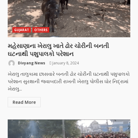
GUJARAT
OTHERS
મહેસાણાના ખેરાલુ ખાતે ઢોર ચોરીની બનતી
ઘટનાથી પશુપાલકો પરેશાન
Divyang News
January 8, 2024
ખેરાલુ તાલુકામા છાસવારે બનતી ઢોર ચોરીની ઘટનાથી પશુપાલકો
પરેશાન સુરક્ષાની જવાબદારી રાખતી ખેરાલુ પોલીસ ઘોર નિદ્રામાં
ખેરાલુ...
Read More