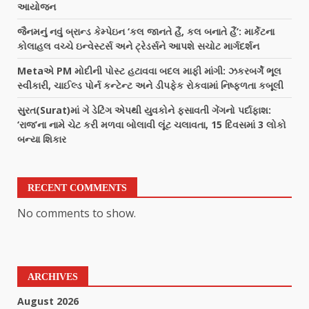
આયોજન
જૈનમનું નવું બ્રાન્ડ કેમ્પેઇન ‘કલ જાનતે હૈં, કલ બનાતે હૈં’: માર્કેટના
કોલાહલ વચ્ચે ઇન્વેસ્ટર્સ અને ટ્રેડર્સને આપશે સચોટ માર્ગદર્શન
Metaએ PM મોદીની પોસ્ટ હટાવવા બદલ માફી માંગી: ઝકરબર્ગે ભૂલ
સ્વીકારી, ચાઈલ્ડ પોર્ન કન્ટેન્ટ અને ડીપફેક રોકવામાં નિષ્ફળતા કબૂલી
સુરત(Surat)માં ગે ડેટિંગ એપથી યુવકોને ફસાવતી ગેંગનો પર્દાફાશ:
‘રાજ’ના નામે ચેટ કરી મળવા બોલાવી લૂંટ ચલાવતા, 15 દિવસમાં 3 લોકો
બન્યા શિકાર
RECENT COMMENTS
No comments to show.
ARCHIVES
August 2026