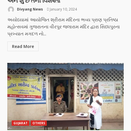
અને શું છે તેની વિશેષતા
Divyang News
January 10, 2024
અયોધ્યામાં આયોજિત શ્રીરામ મંદિરના ભવ્ય પ્રાણ પ્રતિષ્ઠા
મહોત્સવમાં ગુજરાતના વીરપુર જલારામ મંદિર દ્વારા સિધ્ધપુરના
પ્રખ્યાત મગદળ નો...
Read More
GUJARAT
OTHERS