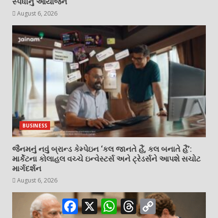
સ્પર્ધાનું આયોજન
August 6, 2026
BUSINESS
જૈનમનું નવું બ્રાન્ડ કેમ્પેઇન ‘કલ જાનતે હૈં, કલ બનાતે હૈં’:
માર્કેટના કોલાહલ વચ્ચે ઇન્વેસ્ટર્સ અને ટ્રેડર્સને આપશે સચોટ
માર્ગદર્શન
August 6, 2026
Facebook
X
WhatsApp
Threads
Copy
Link