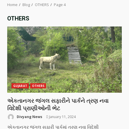
Home
Blog
OTHERS
Page 4
OTHERS
GUJARAT
OTHERS
એકતાનગર જંગલ સફારીને પાર્કને ત્રણ નવા
વિદેશી પ્રાણીઓની ભેટ
Divyang News
January 11, 2024
એકતાનગર જંગલ સફારી પાર્કમાં ત્રણ નવા વિદેશી