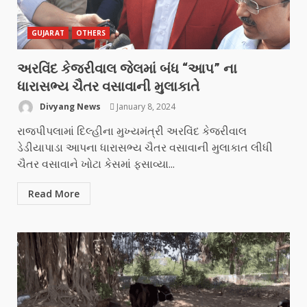
GUJARAT
OTHERS
અરવિંદ કેજરીવાલ જેલમાં બંધ “આપ” ના
ધારાસભ્ય ચૈતર વસાવાની મુલાકાતે
Divyang News
January 8, 2024
રાજપીપલામાં દિલ્હીના મુખ્યમંત્રી અરવિંદ કેજરીવાલ
ડેડીયાપાડા આપના ધારાસભ્ય ચૈતર વસાવાની મુલાકાત લીધી
ચૈતર વસાવાને ખોટા કેસમાં ફસાવ્યા...
Read More