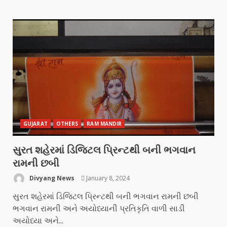
GUJARAT
OTHERS
RAM MANDIR
સુરત શહેરમાં ડિજિટલ પ્રિન્ટથી બની ભગવાન
રામની છબી
Divyang News
January 8, 2024
સુરત શહેરમાં ડિજિટલ પ્રિન્ટથી બની ભગવાન રામની છબી
ભગવાન રામની અને અયોધ્યાની પ્રતિકૃતિ વાળી સાડી
અયોધ્યા અને...