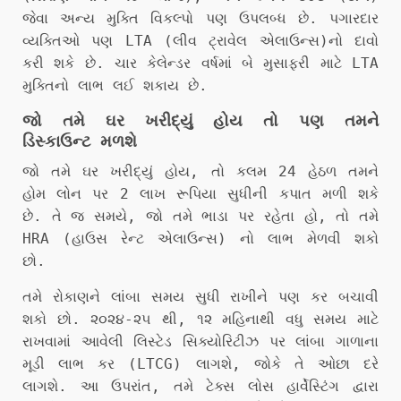
જેવા અન્ય મુક્તિ વિકલ્પો પણ ઉપલબ્ધ છે. પગારદાર
વ્યક્તિઓ પણ LTA (લીવ ટ્રાવેલ એલાઉન્સ)નો દાવો
કરી શકે છે. ચાર કેલેન્ડર વર્ષમાં બે મુસાફરી માટે LTA
મુક્તિનો લાભ લઈ શકાય છે.
જો તમે ઘર ખરીદ્યું હોય તો પણ તમને
ડિસ્કાઉન્ટ મળશે
જો તમે ઘર ખરીદ્યું હોય, તો કલમ 24 હેઠળ તમને
હોમ લોન પર 2 લાખ રૂપિયા સુધીની કપાત મળી શકે
છે. તે જ સમયે, જો તમે ભાડા પર રહેતા હો, તો તમે
HRA (હાઉસ રેન્ટ એલાઉન્સ) નો લાભ મેળવી શકો
છો.
તમે રોકાણને લાંબા સમય સુધી રાખીને પણ કર બચાવી
શકો છો. ૨૦૨૪-૨૫ થી, ૧૨ મહિનાથી વધુ સમય માટે
રાખવામાં આવેલી લિસ્ટેડ સિક્યોરિટીઝ પર લાંબા ગાળાના
મૂડી લાભ કર (LTCG) લાગશે, જોકે તે ઓછા દરે
લાગશે. આ ઉપરાંત, તમે ટેક્સ લોસ હાર્વેસ્ટિંગ દ્વારા