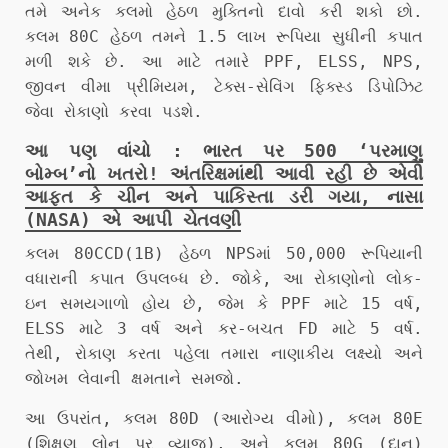
તમે અનેક કલમો હેઠળ મુક્તિનો દાવો કરી શકો છો.
કલમ 80C હેઠળ તમને 1.5 લાખ રૂપિયા સુધીની કપાત
મળી શકે છે. આ માટે તમારે PPF, ELSS, NPS,
જીવન વીમા પ્રીમિયમ, ટેક્સ-સેવિંગ ફિક્સ્ડ ડિપોઝિટ
જેવા રોકાણો કરવા પડશે.
આ પણ વાંચો :
ભારત પર 500 ‘પરમાણુ
બોમ્બ’નો ખતરો! અંતરિક્ષમાંથી આવી રહી છે એવી
આફત કે ચીન અને પાકિસ્તા ડરી ગયા, નાસા
(NASA) એ આપી ચેતવણી
કલમ 80CCD(1B) હેઠળ NPSમાં 50,000 રૂપિયાની
વધારાની કપાત ઉપલબ્ધ છે. જોકે, આ રોકાણોનો લોક-
ઇન સમયગાળો હોય છે, જેમ કે PPF માટે 15 વર્ષ,
ELSS માટે 3 વર્ષ અને કર-બચત FD માટે 5 વર્ષ.
તેથી, રોકાણ કરતા પહેલા તમારા નાણાકીય લક્ષ્યો અને
જોખમ લેવાની ક્ષમતાને સમજો.
આ ઉપરાંત, કલમ 80D (આરોગ્ય વીમો), કલમ 80E
(શિક્ષણ લોન પર વ્યાજ), અને કલમ 80G (દાન)