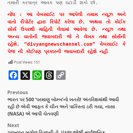
તમારી કરપાત્ર આવક પણ ઘટાડી શકો છો.
નોંધ : આ વેબસાઈટ પર આપેલી તમામ ન્યૂઝ અને
વાતો રીપોર્ટર દ્વારા રિપોર્ટ કરેલા છે. અથવા તો કોઈક
સોર્સ ઉપરથી માહિતી લેવામાં આવેલા છે. ન્યૂઝ તથા
અન્ય વાતોની જવાબદારી જે તે લેખક તથા સોર્સની
રહેશે. “divyangnewschannel.com” વેબસાઈટ કે
પેજ ની કોઈપણ પ્રકારની જવાબદારી રહેશે નહી
Post Views:
151
Facebook
X
WhatsApp
Threads
Copy
Link
Previous
ભારત પર 500 ‘પરમાણુ બોમ્બ’નો ખતરો! અંતરિક્ષમાંથી આવી
રહી છે એવી આફત કે ચીન અને પાકિસ્તા ડરી ગયા, નાસા
(NASA) એ આપી ચેતવણી
Next
પ્રખ્યાત ખગોળ વિજ્ઞાની ડૉ. પંકજ જોશી સાર્વજનિક