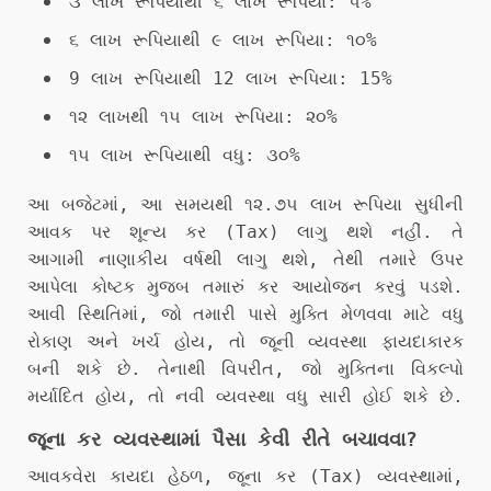
૩ લાખ રૂપિયાથી ૬ લાખ રૂપિયા: ૫%
૬ લાખ રૂપિયાથી ૯ લાખ રૂપિયા: ૧૦%
9 લાખ રૂપિયાથી 12 લાખ રૂપિયા: 15%
૧૨ લાખથી ૧૫ લાખ રૂપિયા: ૨૦%
૧૫ લાખ રૂપિયાથી વધુ: ૩૦%
આ બજેટમાં, આ સમયથી ૧૨.૭૫ લાખ રૂપિયા સુધીની
આવક પર શૂન્ય કર (Tax) લાગુ થશે નહીં. તે
આગામી નાણાકીય વર્ષથી લાગુ થશે, તેથી તમારે ઉપર
આપેલા કોષ્ટક મુજબ તમારું કર આયોજન કરવું પડશે.
આવી સ્થિતિમાં, જો તમારી પાસે મુક્તિ મેળવવા માટે વધુ
રોકાણ અને ખર્ચ હોય, તો જૂની વ્યવસ્થા ફાયદાકારક
બની શકે છે. તેનાથી વિપરીત, જો મુક્તિના વિકલ્પો
મર્યાદિત હોય, તો નવી વ્યવસ્થા વધુ સારી હોઈ શકે છે.
જૂના કર વ્યવસ્થામાં પૈસા કેવી રીતે બચાવવા?
આવકવેરા કાયદા હેઠળ, જૂના કર (Tax) વ્યવસ્થામાં,