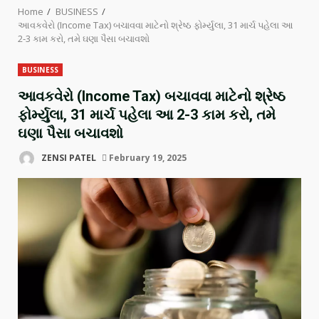
Home
BUSINESS
આવકવેરો (Income Tax) બચાવવા માટેનો શ્રેષ્ઠ ફોર્મ્યુલા, 31 માર્ચ પહેલા આ
2-3 કામ કરો, તમે ઘણા પૈસા બચાવશો
BUSINESS
આવકવેરો (Income Tax) બચાવવા માટેનો શ્રેષ્ઠ
ફોર્મ્યુલા, 31 માર્ચ પહેલા આ 2-3 કામ કરો, તમે
ઘણા પૈસા બચાવશો
ZENSI PATEL
February 19, 2025