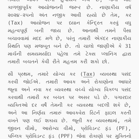
કાળજીપૂર્વક આયોજનની જરૂર છે. નાણાકીય વર્ષ
૨૦૨૪-૨૫નો અંત નજીક આવી રહ્યો છે તેમ, કર
(Tax) આયોજન પર ધ્યાન કેન્દ્રિત કરવું વધુ
મહત્વપૂર્ણ બની જાય છે. આનાથી તમને પૈસા
બચાવવામાં મદદ મળે છે, પરંતુ તમારી એકંદર નાણાકીય
સ્થિતિ પણ મજબૂત બને છે. તો ચાલો જાણીએ કે 31
માર્ચની સમયમર્યાદા પહેલા તમે ટેક્સ પ્લાનિંગ દ્વારા
તમારી બચતને કેવી રીતે મહત્તમ કરી શકો છો.
સૌ પ્રથમ, તમારે યોગ્ય કર (
Tax
) વ્યવસ્થા પસંદ
કરવી જોઈએ. તમારી આવક અને રોકાણોના આધારે
જૂના અને નવા કર વ્યવસ્થા વચ્ચે યોગ્ય વિકલ્પ પસંદ
કરવાથી તમારી કર બચત પર અસર પડે છે. પગારદાર
વ્યક્તિઓ દર વર્ષે તેમની કર વ્યવસ્થા બદલી શકે છે,
અને આ નિર્ણય તમારું આવકવેરા રિટર્ન ફાઇલ કરતી
વખતે પણ લઈ શકાય છે. જૂની કર વ્યવસ્થામાં, તમે
જીવન વીમો, આરોગ્ય વીમો, પ્રોવિડન્ટ ફંડ (PF),
પબ્લિક પ્રોવિડન્ટ ફંડ (PPF) જેવા રોકાણો પર મુક્તિનો