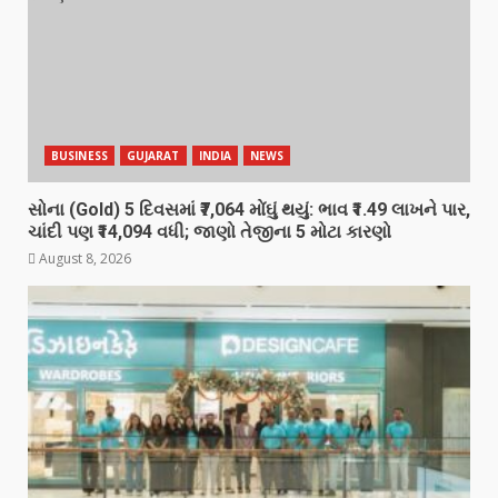
BUSINESS
GUJARAT
INDIA
NEWS
સોના (Gold) 5 દિવસમાં ₹7,064 મોંઘું થયું: ભાવ ₹1.49 લાખને પાર,
ચાંદી પણ ₹14,094 વધી; જાણો તેજીના 5 મોટા કારણો
August 8, 2026