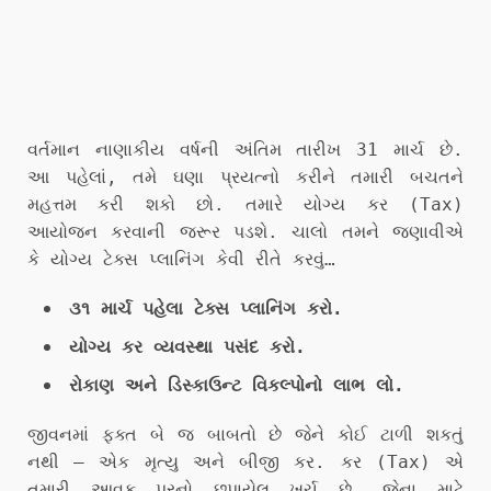
વર્તમાન નાણાકીય વર્ષની અંતિમ તારીખ 31 માર્ચ છે.
આ પહેલાં, તમે ઘણા પ્રયત્નો કરીને તમારી બચતને
મહત્તમ કરી શકો છો. તમારે યોગ્ય કર (Tax)
આયોજન કરવાની જરૂર પડશે. ચાલો તમને જણાવીએ
કે યોગ્ય ટેક્સ પ્લાનિંગ કેવી રીતે કરવું…
૩૧ માર્ચ પહેલા ટેક્સ પ્લાનિંગ કરો.
યોગ્ય કર વ્યવસ્થા પસંદ કરો.
રોકાણ અને ડિસ્કાઉન્ટ વિકલ્પોનો લાભ લો.
જીવનમાં ફક્ત બે જ બાબતો છે જેને કોઈ ટાળી શકતું
નથી – એક મૃત્યુ અને બીજી કર. કર (Tax) એ
તમારી આવક પરનો છુપાયેલ ખર્ચ છે, જેના માટે