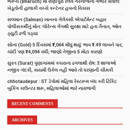
ભરૂચ (Bharuch) માં રાણીપુરા રેલવે ગરનાળાનો ગંભીર સવાલ:
ખેડૂતોની હાલાકી વચ્ચે કન્ટેનર હબનો વિકાસ
સલમાન (Salman) ખાનના ગેલેક્સી એપાર્ટમેન્ટ બહાર
પોલીસકર્મીનું મોત: લોરેન્સ ગેંગથી સુરક્ષા માટે હતા તૈનાત, ઓન
ડ્યુટી ઢળી પડ્યા
સોના (Gold) 5 દિવસમાં ₹7,064 મોંઘું થયું: ભાવ ₹1.49 લાખને પાર,
ચાંદી પણ ₹14,094 વધી; જાણો તેજીના 5 મોટા કારણો
સુરત (Surat) પુણાગામમાં કચરાના ઢગલાથી રોષ: 3 શાળાઓ
નજીક ગંદકી, કાયમી ઉકેલ નહીં આવે તો ધરણાની ચીમકી
chhotaudepur : ST ડેપોમાં મહિલા રેસ્ટરૂમ બંધ કરી ટિકિટ
બુકિંગ કાઉન્ટર શરૂ, મહિલાઓમાં ભારે નારાજગી
RECENT COMMENTS
ARCHIVES