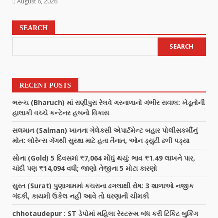
August 6, 2026
SEARCH
SEARCH
RECENT POSTS
ભરૂચ (Bharuch) માં રાણીપુરા રેલવે ગરનાળાનો ગંભીર સવાલ: ખેડૂતોની
હાલાકી વચ્ચે કન્ટેનર હબનો વિકાસ
સલમાન (Salman) ખાનના ગેલેક્સી એપાર્ટમેન્ટ બહાર પોલીસકર્મીનું
મોત: લોરેન્સ ગેંગથી સુરક્ષા માટે હતા તૈનાત, ઓન ડ્યુટી ઢળી પડ્યા
સોના (Gold) 5 દિવસમાં ₹7,064 મોંઘું થયું: ભાવ ₹1.49 લાખને પાર,
ચાંદી પણ ₹14,094 વધી; જાણો તેજીના 5 મોટા કારણો
સુરત (Surat) પુણાગામમાં કચરાના ઢગલાથી રોષ: 3 શાળાઓ નજીક
ગંદકી, કાયમી ઉકેલ નહીં આવે તો ધરણાની ચીમકી
chhotaudepur : ST ડેપોમાં મહિલા રેસ્ટરૂમ બંધ કરી ટિકિટ બુકિંગ