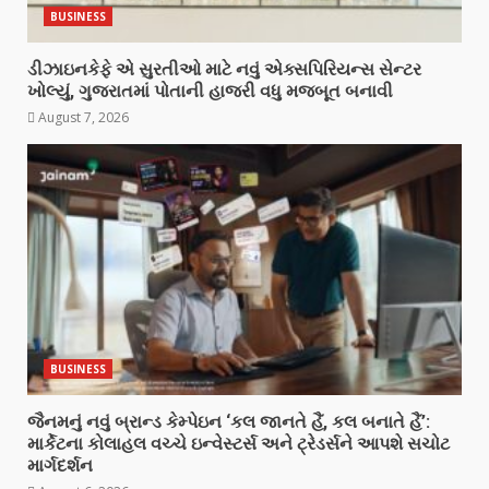
BUSINESS
ડીઝાઇનકેફે એ સુરતીઓ માટે નવું એક્સપિરિયન્સ સેન્ટર
ખોલ્યું, ગુજરાતમાં પોતાની હાજરી વધુ મજબૂત બનાવી
August 7, 2026
BUSINESS
જૈનમનું નવું બ્રાન્ડ કેમ્પેઇન ‘કલ જાનતે હૈં, કલ બનાતે હૈં’:
માર્કેટના કોલાહલ વચ્ચે ઇન્વેસ્ટર્સ અને ટ્રેડર્સને આપશે સચોટ
માર્ગદર્શન